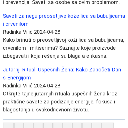
i prevencija. Saveti za osobe sa ovim problemom.
Saveti za negu preosetljive kože lica sa bubuljicama
i crvenilom
Radinka Vilić
2024-04-28
Kako brinuti o preosetljivoj koži lica sa bubuljicama,
crvenilom i mitiserima? Saznajte koje proizvode
izbegavati i koja rešenja su blaga a efikasna.
Jutarnji Rituali Uspešnih Žena: Kako Započeti Dan
s Energijom
Radinka Vilić
2024-04-28
Otkrijte tajne jutarnjih rituala uspešnih žena kroz
praktične savete za podizanje energije, fokusa i
blagostanja u svakodnevnom životu.