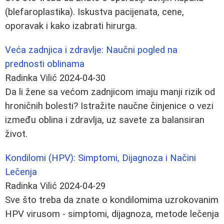
(blefaroplastika). Iskustva pacijenata, cene,
oporavak i kako izabrati hirurga.
Veća zadnjica i zdravlje: Naučni pogled na
prednosti oblinama
Radinka Vilić
2024-04-30
Da li žene sa većom zadnjicom imaju manji rizik od
hroničnih bolesti? Istražite naučne činjenice o vezi
između oblina i zdravlja, uz savete za balansiran
život.
Kondilomi (HPV): Simptomi, Dijagnoza i Načini
Lečenja
Radinka Vilić
2024-04-29
Sve što treba da znate o kondilomima uzrokovanim
HPV virusom - simptomi, dijagnoza, metode lečenja