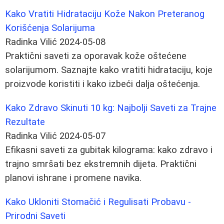
Kako Vratiti Hidrataciju Kože Nakon Preteranog
Korišćenja Solarijuma
Radinka Vilić
2024-05-08
Praktični saveti za oporavak kože oštećene
solarijumom. Saznajte kako vratiti hidrataciju, koje
proizvode koristiti i kako izbeći dalja oštećenja.
Kako Zdravo Skinuti 10 kg: Najbolji Saveti za Trajne
Rezultate
Radinka Vilić
2024-05-07
Efikasni saveti za gubitak kilograma: kako zdravo i
trajno smršati bez ekstremnih dijeta. Praktični
planovi ishrane i promene navika.
Kako Ukloniti Stomačić i Regulisati Probavu -
Prirodni Saveti