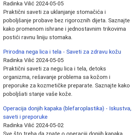
Radinka Vilić
2024-05-05
Praktični saveti za uklanjanje stomačića i
poboljšanje probave bez rigoroznih dijeta. Saznajte
kako promenom ishrane i jednostavnim trikovima
postići ravnu liniju stomaka.
Prirodna nega lica i tela - Saveti za zdravu kožu
Radinka Vilić
2024-05-05
Praktični saveti za negu lica i tela, detoks
organizma, rešavanje problema sa kožom i
preporuke za kozmetičke preparate. Saznajte kako
poboljšati stanje vaše kože.
Operacija donjih kapaka (blefaroplastika) - Iskustva,
saveti i preporuke
Radinka Vilić
2024-05-02
Sve što treba da znate o operaciji donjih kapaka