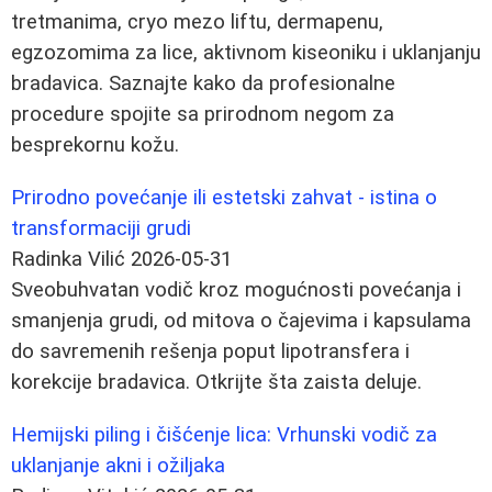
tretmanima, cryo mezo liftu, dermapenu,
egzozomima za lice, aktivnom kiseoniku i uklanjanju
bradavica. Saznajte kako da profesionalne
procedure spojite sa prirodnom negom za
besprekornu kožu.
Prirodno povećanje ili estetski zahvat - istina o
transformaciji grudi
Radinka Vilić
2026-05-31
Sveobuhvatan vodič kroz mogućnosti povećanja i
smanjenja grudi, od mitova o čajevima i kapsulama
do savremenih rešenja poput lipotransfera i
korekcije bradavica. Otkrijte šta zaista deluje.
Hemijski piling i čišćenje lica: Vrhunski vodič za
uklanjanje akni i ožiljaka