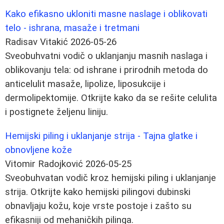
Kako efikasno ukloniti masne naslage i oblikovati
telo - ishrana, masaže i tretmani
Radisav Vitakić
2026-05-26
Sveobuhvatni vodič o uklanjanju masnih naslaga i
oblikovanju tela: od ishrane i prirodnih metoda do
anticelulit masaže, lipolize, liposukcije i
dermolipektomije. Otkrijte kako da se rešite celulita
i postignete željenu liniju.
Hemijski piling i uklanjanje strija - Tajna glatke i
obnovljene kože
Vitomir Radojković
2026-05-25
Sveobuhvatan vodič kroz hemijski piling i uklanjanje
strija. Otkrijte kako hemijski pilingovi dubinski
obnavljaju kožu, koje vrste postoje i zašto su
efikasniji od mehaničkih pilinga.