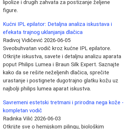
lipolize i drugih zahvata za postizanje željene
figure.
Kućni IPL epilator: Detaljna analiza iskustava i
efekata trajnog uklanjanja dlačica
Radivoj Vidičević
2026-06-05
Sveobuhvatan vodič kroz kućne IPL epilatore.
Otkrijte iskustva, savete i detaljnu analizu aparata
poput Philips Lumea i Braun Silk Expert. Saznajte
kako da se rešite neželjenih dlačica, sprečite
urastanje i postignete dugotrajno glatku kožu uz
najbolji philips lumea aparat iskustva.
Savremeni estetski tretmani i prirodna nega kože -
kompletan vodič
Radinka Vilić
2026-06-03
Otkrijte sve o hemijskom pilingu, biološkim