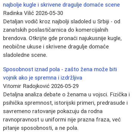
najbolje kugle i skrivene dragulje domaće scene
Radinka Vilić
2026-05-30
Detaljan vodič kroz najbolji sladoled u Srbiji - od
zanatskih poslastičarnica do komercijalnih
brendova. Otkrijte gde pronaći najukusnije kugle,
neobične ukuse i skrivene dragulje domaće
sladoledne scene.
Sposobnost iznad pola - zašto žena može biti
vojnik ako je spremna i izdržljiva
Vitomir Radojković
2026-05-29
Detaljna analiza debate o ženama u vojsci. Fizička i
psihička spremnost, istorijski primeri, predrasude i
savremeno ratovanje pokazuju da rodna
ravnopravnost u uniformi nije prazna fraza, već
pitanje sposobnosti, a ne pola.