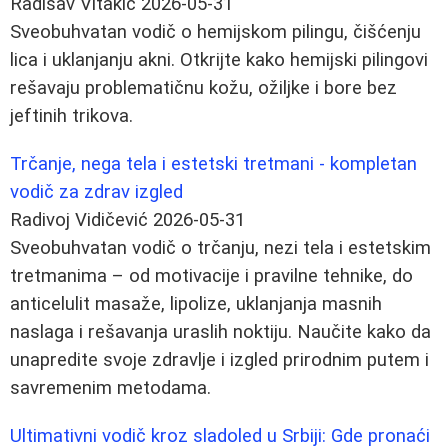
Radisav Vitakić
2026-05-31
Sveobuhvatan vodič o hemijskom pilingu, čišćenju
lica i uklanjanju akni. Otkrijte kako hemijski pilingovi
rešavaju problematičnu kožu, ožiljke i bore bez
jeftinih trikova.
Trčanje, nega tela i estetski tretmani - kompletan
vodič za zdrav izgled
Radivoj Vidičević
2026-05-31
Sveobuhvatan vodič o trčanju, nezi tela i estetskim
tretmanima – od motivacije i pravilne tehnike, do
anticelulit masaže, lipolize, uklanjanja masnih
naslaga i rešavanja uraslih noktiju. Naučite kako da
unapredite svoje zdravlje i izgled prirodnim putem i
savremenim metodama.
Ultimativni vodič kroz sladoled u Srbiji: Gde pronaći