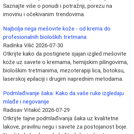
Saznajte više o ponudi i potražnji, porezu na
imovinu i očekivanim trendovima.
Najbolja nega mešovite kože - od krema do
profesionalnih bioloških tretmana
Radinka Vilić
2026-07-30
Otkrijte kako da postignete sjajan izgled mešovite
kože uz savete o kremama, hemijskim pilingovima,
biološkim tretmanima, mezoterapiji lica, botoksu,
laserskoj epilaciji i drugim naprednim metodama.
Podmlađivanje šaka: Kako da vaše ruke izgledaju
mlađe i negovanije
Radisav Vitakić
2026-07-29
Otkrijte tajne podmlađivanja šaka uz kvalitetne
lakove, pravilnu negu i savete za postojanost boje.