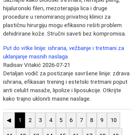
hijaluronski fileri, mezoterapija lica i druge
procedure u renomiranoj privatnoj klinici za
plastičnu hirurgiju mogu efikasno rešiti problem
dehidrirane kože. Stručni saveti bez kompromisa.
Put do vitke linije: ishrana, vežbanje i tretmani za
uklanjanje masnih naslaga
Radisav Vitakić
2026-07-21
Detaljan vodič za postizanje savršene linije: zdrava
ishrana, efikasan trening i estetski tretmani poput
anti celulit masaže, lipolize i liposukcije. Otkrijte
kako trajno ukloniti masne naslage.
◀
1
2
3
4
5
6
7
8
9
10