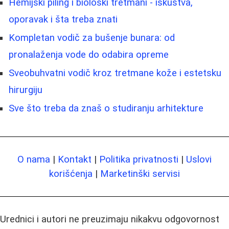
Hemijski piling i biološki tretmani - iskustva,
oporavak i šta treba znati
Kompletan vodič za bušenje bunara: od
pronalaženja vode do odabira opreme
Sveobuhvatni vodič kroz tretmane kože i estetsku
hirurgiju
Sve što treba da znaš o studiranju arhitekture
O nama
|
Kontakt
|
Politika privatnosti
|
Uslovi
korišćenja
|
Marketinški servisi
Urednici i autori ne preuzimaju nikakvu odgovornost