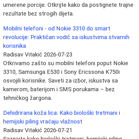
umerene porcije. Otkrijte kako da postignete trajne
rezultate bez strogih dijeta.
Mobilni telefoni - od Nokie 3310 do smart
revolucije: Praktičan vodič sa iskustvima stvarnih
korisnika
Radisav Vitakić
2026-07-23
Otkrivamo zašto su mobilni telefoni poput Nokie
3310, Samsunga E530 i Sony Ericssona K750i
osvojili korisnike. Saveti za izbor, iskustva sa
kamerom, baterijom i SMS porukama – bez
tehničkog žargona.
Dehidrirana koža lica: Kako biološki tretmani i
hemijski piling vraćaju vlažnost
Radisav Vitakić
2026-07-21
Saznajte kako biološki tretmani, hemijski piling,