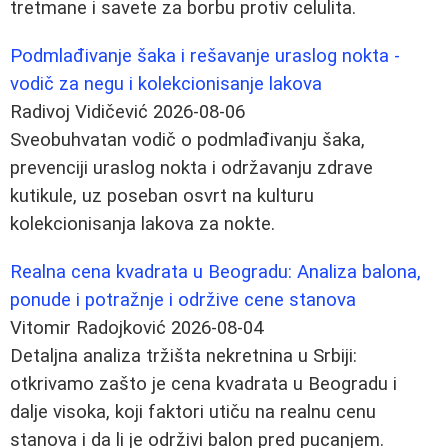
tretmane i savete za borbu protiv celulita.
Podmlađivanje šaka i rešavanje uraslog nokta -
vodič za negu i kolekcionisanje lakova
Radivoj Vidičević
2026-08-06
Sveobuhvatan vodič o podmlađivanju šaka,
prevenciji uraslog nokta i održavanju zdrave
kutikule, uz poseban osvrt na kulturu
kolekcionisanja lakova za nokte.
Realna cena kvadrata u Beogradu: Analiza balona,
ponude i potražnje i održive cene stanova
Vitomir Radojković
2026-08-04
Detaljna analiza tržišta nekretnina u Srbiji:
otkrivamo zašto je cena kvadrata u Beogradu i
dalje visoka, koji faktori utiču na realnu cenu
stanova i da li je održivi balon pred pucanjem.