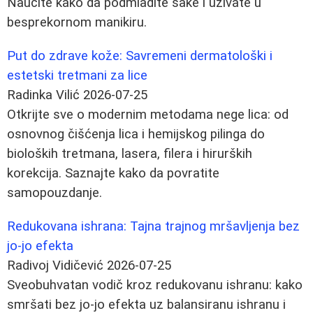
Naučite kako da podmladite šake i uživate u
besprekornom manikiru.
Put do zdrave kože: Savremeni dermatološki i
estetski tretmani za lice
Radinka Vilić
2026-07-25
Otkrijte sve o modernim metodama nege lica: od
osnovnog čišćenja lica i hemijskog pilinga do
bioloških tretmana, lasera, filera i hirurških
korekcija. Saznajte kako da povratite
samopouzdanje.
Redukovana ishrana: Tajna trajnog mršavljenja bez
jo-jo efekta
Radivoj Vidičević
2026-07-25
Sveobuhvatan vodič kroz redukovanu ishranu: kako
smršati bez jo-jo efekta uz balansiranu ishranu i