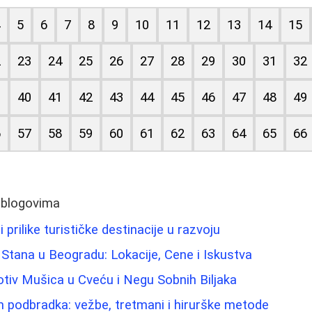
4
5
6
7
8
9
10
11
12
13
14
15
2
23
24
25
26
27
28
29
30
31
32
9
40
41
42
43
44
45
46
47
48
49
6
57
58
59
60
61
62
63
64
65
66
 blogovima
 prilike turističke destinacije u razvoju
Stana u Beogradu: Lokacije, Cene i Iskustva
tiv Mušica u Cveću i Negu Sobnih Biljaka
m podbradka: vežbe, tretmani i hirurške metode