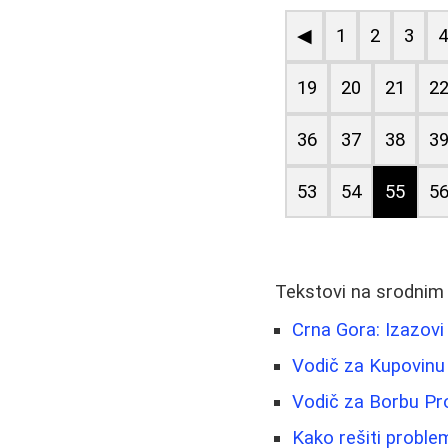
◀
1
2
3
19
20
21
2
36
37
38
3
53
54
55
5
Tekstovi na srodnim
Crna Gora: Izazovi i
Vodič za Kupovinu 
Vodič za Borbu Pro
Kako rešiti proble