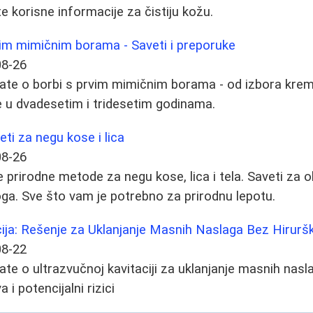
e korisne informacije za čistiju kožu.
vim mimičnim borama - Saveti i preporuke
08-26
ate o borbi s prvim mimičnim borama - od izbora krem
 u dvadesetim i tridesetim godinama.
eti za negu kose i lica
08-26
je prirodne metode za negu kose, lica i tela. Saveti za 
ga. Sve što vam je potrebno za prirodnu lepotu.
ija: Rešenje za Uklanjanje Masnih Naslaga Bez Hirurš
08-22
te o ultrazvučnoj kavitaciji za uklanjanje masnih naslag
a i potencijalni rizici