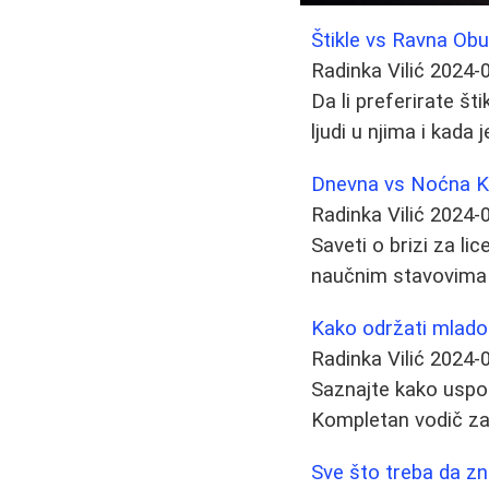
Štikle vs Ravna Ob
Radinka Vilić
2024-
Da li preferirate št
ljudi u njima i kada 
Dnevna vs Noćna Kr
Radinka Vilić
2024-
Saveti o brizi za li
naučnim stavovima 
Kako održati mladoli
Radinka Vilić
2024-
Saznajte kako uspori
Kompletan vodič za
Sve što treba da zna