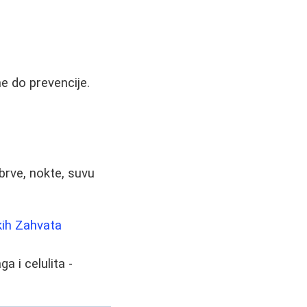
e do prevencije.
obrve, nokte, suvu
kih Zahvata
a i celulita -