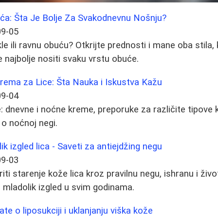
uća: Šta Je Bolje Za Svakodnevnu Nošnju?
09-05
ikle ili ravnu obuću? Otkrijte prednosti i mane oba stila
je najbolje nositi svaku vrstu obuće.
ema za Lice: Šta Nauka i Iskustva Kažu
09-04
ce: dnevne i noćne kreme, preporuke za različite tipove 
o noćnoj negi.
k izgled lica - Saveti za antiejdžing negu
09-03
ti starenje kože lica kroz pravilnu negu, ishranu i živo
 mladolik izgled u svim godinama.
te o liposukciji i uklanjanju viška kože