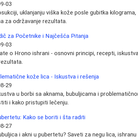
09-03
osukciji, uklanjanju viška kože posle gubitka kilograma,
ma za održavanje rezultata.
ič za Početnike i Najčešća Pitanja
09-03
te o Hrono ishrani - osnovni principi, recepti, iskustva
rezultata.
lematične kože lica - Iskustva i rešenja
08-29
iskustva u borbi sa aknama, bubuljicama i problematič
iti i kako pristupiti lečenju.
bertetu: Kako se boriti i šta raditi
08-27
ubuljica i akni u pubertetu? Saveti za negu lica, ishran