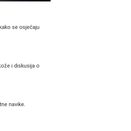
, kako se osjećaju
kože i diskusija o
tne navike.