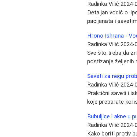
Radinka Vilić
2024-
Detaljan vodič o lip
pacijenata i saveti
Hrono Ishrana - Vod
Radinka Vilić
2024-
Sve što treba da zna
postizanje željenih 
Saveti za negu prob
Radinka Vilić
2024-
Praktični saveti i 
koje preparate korist
Bubuljice i akne u pu
Radinka Vilić
2024-
Kako boriti protiv b