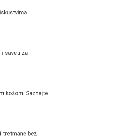
 iskustvima
 i saveti za
nom kožom. Saznajte
u i tretmane bez