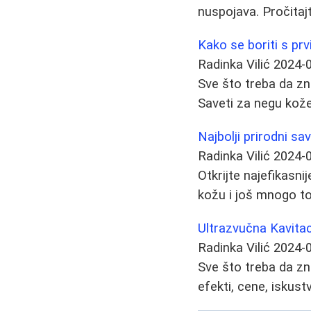
nuspojava. Pročitajt
Kako se boriti s pr
Radinka Vilić
2024-
Sve što treba da zn
Saveti za negu kože
Najbolji prirodni sav
Radinka Vilić
2024-
Otkrijte najefikasni
kožu i još mnogo to
Ultrazvučna Kavitac
Radinka Vilić
2024-
Sve što treba da zna
efekti, cene, iskustv