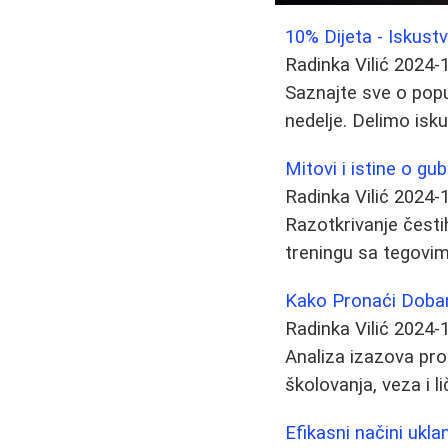
10% Dijeta - Iskustv
Radinka Vilić
2024-
Saznajte sve o popu
nedelje. Delimo isku
Mitovi i istine o gu
Radinka Vilić
2024-
Razotkrivanje česti
treningu sa tegovima
Kako Pronaći Dobar
Radinka Vilić
2024-
Analiza izazova pr
školovanja, veza i 
Efikasni načini ukla