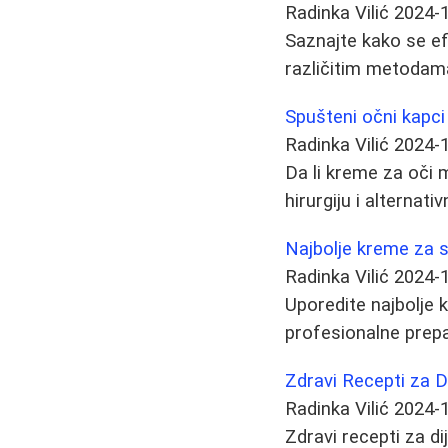
Radinka Vilić
2024-
Saznajte kako se efi
različitim metodama
Spušteni očni kapci 
Radinka Vilić
2024-
Da li kreme za oči
hirurgiju i alternat
Najbolje kreme za su
Radinka Vilić
2024-
Uporedite najbolje k
profesionalne prepa
Zdravi Recepti za D
Radinka Vilić
2024-
Zdravi recepti za di