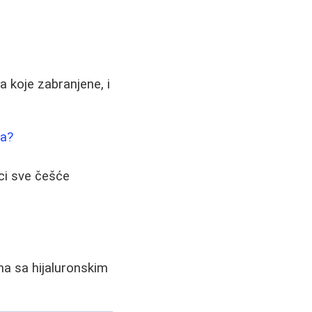
a koje zabranjene, i
na?
ci sve češće
ma sa hijaluronskim