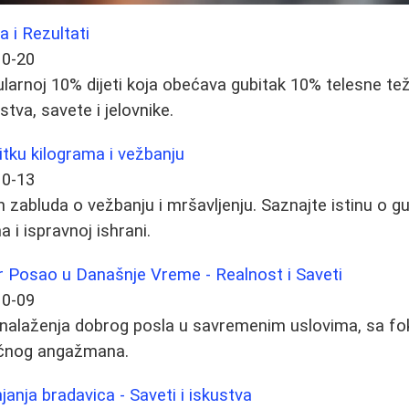
a i Rezultati
10-20
larnoj 10% dijeti koja obećava gubitak 10% telesne te
stva, savete i jelovnike.
bitku kilograma i vežbanju
10-13
h zabluda o vežbanju i mršavljenju. Saznajte istinu o g
 i ispravnoj ishrani.
 Posao u Današnje Vreme - Realnost i Saveti
10-09
onalaženja dobrog posla u savremenim uslovima, sa f
ličnog angažmana.
njanja bradavica - Saveti i iskustva