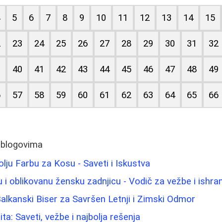
4
5
6
7
8
9
10
11
12
13
14
15
2
23
24
25
26
27
28
29
30
31
32
9
40
41
42
43
44
45
46
47
48
49
6
57
58
59
60
61
62
63
64
65
66
 blogovima
lju Farbu za Kosu - Saveti i Iskustva
u i oblikovanu žensku zadnjicu - Vodič za vežbe i ishra
alkanski Biser za Savršen Letnji i Zimski Odmor
ita: Saveti, vežbe i najbolja rešenja