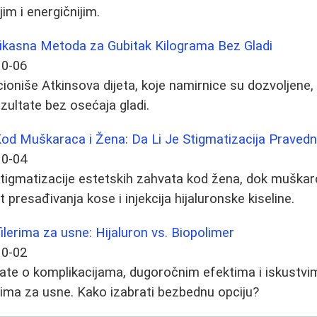
jim i energičnijim.
fikasna Metoda za Gubitak Kilograma Bez Gladi
10-06
ioniše Atkinsova dijeta, koje namirnice su dozvoljene, 
zultate bez osećaja gladi.
Kod Muškaraca i Žena: Da Li Je Stigmatizacija Praved
10-04
tigmatizacije estetskih zahvata kod žena, dok muškar
 presađivanja kose i injekcija hijaluronske kiseline.
 filerima za usne: Hijaluron vs. Biopolimer
10-02
ate o komplikacijama, dugoročnim efektima i iskustvi
erima za usne. Kako izabrati bezbednu opciju?