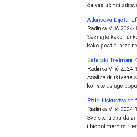
će vas učiniti zdravi
Atkinsova Dijeta: E
Radinka Vilić
2024-
Saznajte kako funkc
kako postići brze re
Estetski Tretmani 
Radinka Vilić
2024-
Analiza društvene s
koriste usluge poput
Rizici i iskustva sa
Radinka Vilić
2024-
Sve što treba da zn
i biopolimernim fil