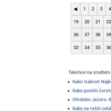
◀
1
2
3
19
20
21
2
36
37
38
3
53
54
55
5
Tekstovi na srodnim
Kako Izabrati Najbo
Kako postići čvrst
Ohridsko Jezero: B
Kako se rešiti celul