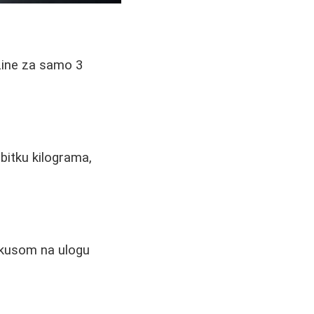
žine za samo 3
ubitku kilograma,
okusom na ulogu