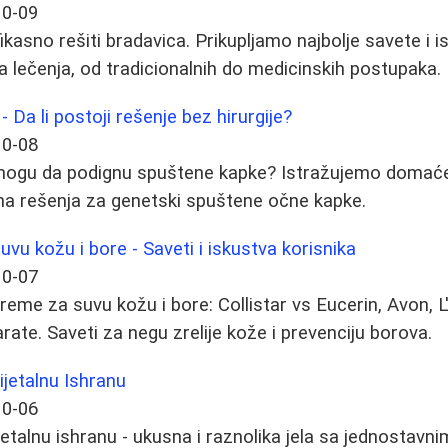
10-09
kasno rešiti bradavica. Prikupljamo najbolje savete i is
 lečenja, od tradicionalnih do medicinskih postupaka.
- Da li postoji rešenje bez hirurgije?
10-08
 mogu da podignu spuštene kapke? Istražujemo domać
ivna rešenja za genetski spuštene očne kapke.
vu kožu i bore - Saveti i iskustva korisnika
10-07
reme za suvu kožu i bore: Collistar vs Eucerin, Avon, L'
rate. Saveti za negu zrelije kože i prevenciju borova.
ijetalnu Ishranu
10-06
jetalnu ishranu - ukusna i raznolika jela sa jednostavn