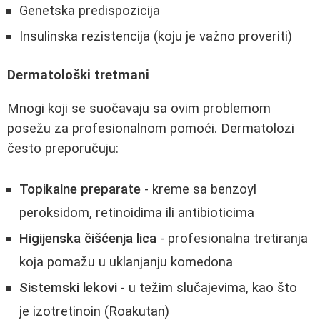
Genetska predispozicija
Insulinska rezistencija (koju je važno proveriti)
Dermatološki tretmani
Mnogi koji se suočavaju sa ovim problemom
posežu za profesionalnom pomoći. Dermatolozi
često preporučuju:
Topikalne preparate
- kreme sa benzoyl
peroksidom, retinoidima ili antibioticima
Higijenska čišćenja lica
- profesionalna tretiranja
koja pomažu u uklanjanju komedona
Sistemski lekovi
- u težim slučajevima, kao što
je izotretinoin (Roakutan)