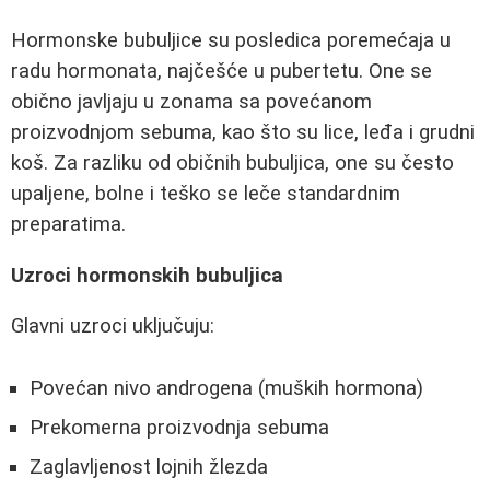
Hormonske bubuljice su posledica poremećaja u
radu hormonata, najčešće u pubertetu. One se
obično javljaju u zonama sa povećanom
proizvodnjom sebuma, kao što su lice, leđa i grudni
koš. Za razliku od običnih bubuljica, one su često
upaljene, bolne i teško se leče standardnim
preparatima.
Uzroci hormonskih bubuljica
Glavni uzroci uključuju:
Povećan nivo androgena (muških hormona)
Prekomerna proizvodnja sebuma
Zaglavljenost lojnih žlezda