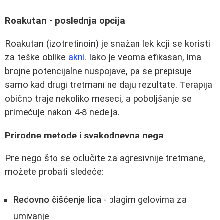
Roakutan - poslednja opcija
Roakutan (izotretinoin) je snažan lek koji se koristi
za teške oblike
akni
. Iako je veoma efikasan, ima
brojne potencijalne nuspojave, pa se prepisuje
samo kad drugi tretmani ne daju rezultate. Terapija
obično traje nekoliko meseci, a poboljšanje se
primećuje nakon 4-8 nedelja.
Prirodne metode i svakodnevna nega
Pre nego što se odlučite za agresivnije tretmane,
možete probati sledeće:
Redovno čišćenje lica
- blagim gelovima za
umivanje