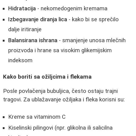
Hidratacija
- nekomedogenim kremama
Izbegavanje diranja lica
- kako bi se sprečilo
dalje iritiranje
Balansirana ishrana
- smanjenje unosa mlečnih
proizvoda i hrane sa visokim glikemijskim
indeksom
Kako boriti sa ožiljcima i flekama
Posle povlačenja bubuljica, često ostaju trajni
tragovi. Za ublažavanje ožiljaka i fleka korisni su:
Kreme sa vitaminom C
Kiselinski pilingovi (npr. glikolna ili salicilna