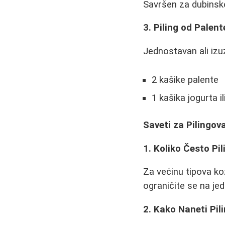
Savršen za dubinsko 
3. Piling od Palent
Jednostavan ali izu
2 kašike palente
1 kašika jogurta il
Saveti za Pilingov
1. Koliko Često Pi
Za većinu tipova kož
ograničite se na je
2. Kako Naneti Pil