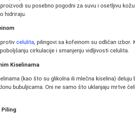
vi proizvodi su posebno pogodni za suvu i osetljivu kož
o hidriraju.
feinom
 protiv
celulita
, pilingovi sa kofeinom su odličan izbor.
boljšanju cirkulacije i smanjenju vidljivosti celulita.
ćnim Kiselinama
elinama (kao što su glikolna ili mlečna kiselina) deluju 
onu bubuljicama. Oni ne samo što uklanjaju mrtve ćel
Piling