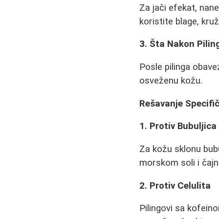
Za jači efekat, nane
koristite blage, kru
3. Šta Nakon Pilin
Posle pilinga obave
osveženu kožu.
Rešavanje Specifi
1. Protiv Bubuljica
Za kožu sklonu bubul
morskom soli i čaj
2. Protiv Celulita
Pilingovi sa kofeino