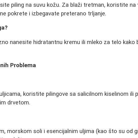
site piling na suvu kožu. Za blaži tretman, koristite na
žne pokrete i izbegavate preterano trljanje.
ga?
zno nanesite hidratantnu kremu ili mleko za telo kako b
čnih Problema
jicama, koristite pilingove sa salicilnom kiselinom ili 
nim drvetom.
m, morskom soli i esencijalnim uljima (kao što su od gr