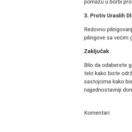
pomažu u borbi proti
3. Protiv Uraslih D
Redovno pilingovanj
pilingove sa većim 
Zaključak
Bilo da odaberete go
telo kako biste održ
sastojcima kako bis
najjednostavniji dom
Komentari