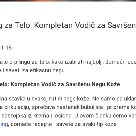
ing za Telo: Kompletan Vodič za Savrš
11-18
te o pilingu za telo: kako izabrati najbolji, domaći rec
e i saveti za efikasnu negu.
 Telo: Kompletan Vodič za Savršenu Negu Kože
jučna stavka u svakoj rutini nege kože. Ne samo da uklan
a cirkulaciju, sprečava nastanak bubuljica i priprema k
ih sastojaka iz krema i losiona. U ovom članku ćemo va
ling
, domaće recepte i savete za svaki tip kože.