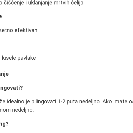
čišćenje i uklanjanje mrtvih ćelija.
e
zetno efektivan:
i kisele pavlake
anje
lingovati?
e idealno je pilingovati 1-2 puta nedeljno. Ako imate os
dnom nedeljno.
ing?