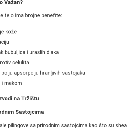
ko Važan?
e telo ima brojne benefite:
ije kože
ciju
 bubuljica i uraslih dlaka
otiv celulita
bolju apsorpciju hranljivih sastojaka
m i mekom
izvodi na Tržištu
irodnim Sastojcima
le pilingove sa prirodnim sastojcima kao što su shea