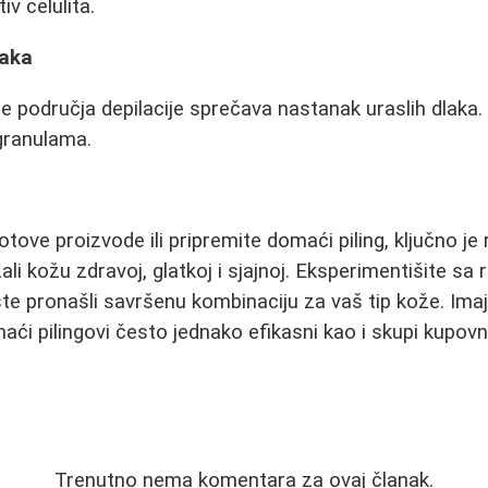
v celulita.
laka
e područja depilacije sprečava nastanak uraslih dlaka. 
granulama.
tove proizvode ili pripremite domaći piling, ključno je 
ali kožu zdravoj, glatkoj i sjajnoj. Eksperimentišite sa r
te pronašli savršenu kombinaciju za vaš tip kože. Imaj
aći pilingovi često jednako efikasni kao i skupi kupovn
Trenutno nema komentara za ovaj članak.