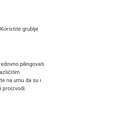
Koristite grublje
redovno pilingovati
azličitim
te na umu da su i
i proizvodi.