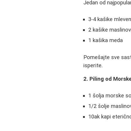
Jedan od najpopular
3-4 kašike mleve
2 kašike maslinov
1 kašika meda
Pomešajte sve sast
isperite.
2. Piling od Morske
1 šolja morske so
1/2 šolje maslino
10ak kapi eteričn