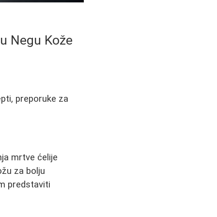
enu Negu Kože
epti, preporuke za
ja mrtve ćelije
ožu za bolju
m predstaviti