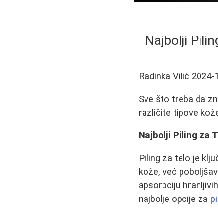
Najbolji Pil
Radinka Vilić
2024-
Sve što treba da zna
različite tipove kož
Najbolji Piling za
Piling za telo je kl
kože, već poboljšav
apsorpciju hranljiv
najbolje opcije za
pi