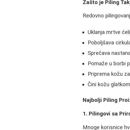
Zašto je Piling Ta
Redovno pilingovanj
Uklanja mrtve ćel
Poboljšava cirkula
Sprečava nastanak
Pomaže u borbi pr
Priprema kožu za 
Čini kožu glatko
Najbolji Piling Pro
1. Pilingovi sa Pr
Mnoge korisnice hva