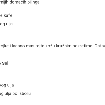
nijih domaćih pilinga:
ne kafe
og ulja
ojke i lagano masirajte kožu kružnim pokretima. Ostav
 Soli
li
vog ulja
og ulja po izboru