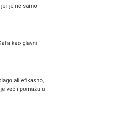
u jer je ne samo
 Kafa kao glavni
blago ali efikasno,
ije već i pomažu u