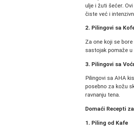
ulje i žuti šećer. O
čiste već i intenzivn
2. Pilingovi sa Ko
Za one koji se bore
sastojak pomaže u po
3. Pilingovi sa Vo
Pilingovi sa AHA kis
posebno za kožu skl
ravnanju tena.
Domaći Recepti za 
1. Piling od Kafe