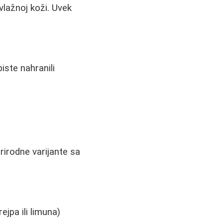
 vlažnoj koži. Uvek
iste nahranili
prirodne varijante sa
ejpa ili limuna)