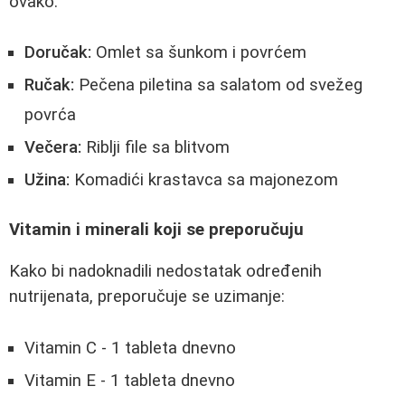
ovako:
Doručak:
Omlet sa šunkom i povrćem
Ručak:
Pečena piletina sa salatom od svežeg
povrća
Večera:
Riblji file sa blitvom
Užina:
Komadići krastavca sa majonezom
Vitamin i minerali koji se preporučuju
Kako bi nadoknadili nedostatak određenih
nutrijenata, preporučuje se uzimanje:
Vitamin C - 1 tableta dnevno
Vitamin E - 1 tableta dnevno