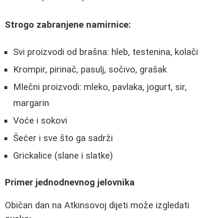
Strogo zabranjene namirnice:
Svi proizvodi od brašna: hleb, testenina, kolači
Krompir, pirinač, pasulj, sočivo, grašak
Mlečni proizvodi: mleko, pavlaka, jogurt, sir,
margarin
Voće i sokovi
Šećer i sve što ga sadrži
Grickalice (slane i slatke)
Primer jednodnevnog jelovnika
Običan dan na Atkinsovoj dijeti može izgledati