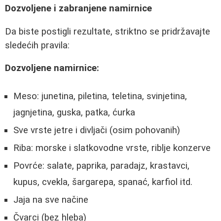
Dozvoljene i zabranjene namirnice
Da biste postigli rezultate, striktno se pridržavajte
sledećih pravila:
Dozvoljene namirnice:
Meso: junetina, piletina, teletina, svinjetina,
jagnjetina, guska, patka, ćurka
Sve vrste jetre i divljači (osim pohovanih)
Riba: morske i slatkovodne vrste, riblje konzerve
Povrće: salate, paprika, paradajz, krastavci,
kupus, cvekla, šargarepa, spanać, karfiol itd.
Jaja na sve načine
Čvarci (bez hleba)