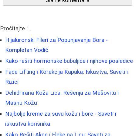
Slanje komentara
Pročitajte i...
Hijaluronski Fileri za Popunjavanje Bora -
Kompletan Vodič
Kako rešiti hormonske bubuljice i njihove posledice
Face Lifting i Korekcija Kapaka: Iskustva, Saveti i
Rizici
Dehidrirana Koža Lica: Rešenja za Mešovitu i
Masnu Kožu
Najbolje kreme za suvu kožu i bore - Saveti i
iskustva korisnika
Kako Rešiti Akne i Fleke na Licu: Saveti za