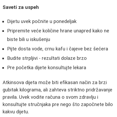
Saveti za uspeh
Dijetu uvek počnite u ponedeljak
Pripremite veće količine hrane unapred kako ne
biste bili u iskušenju
Pijte dosta vode, crnu kafu i čajeve bez šećera
Budite strpljivi - rezultati dolaze brzo
Pre početka dijete konsultujte lekara
Atkinsova dijeta može biti efikasan način za brzi
gubitak kilograma, ali zahteva striktno pridržavanje
pravila. Uvek vodite računa o svom zdravlju i
konsultujte stručnjaka pre nego što započnete bilo
kakvu dijetu.