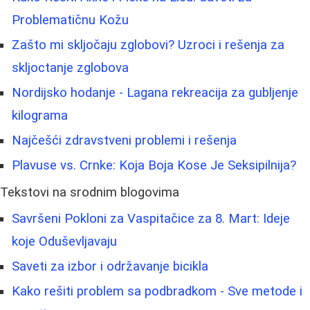
Problematičnu Kožu
Zašto mi skljočaju zglobovi? Uzroci i rešenja za
skljoctanje zglobova
Nordijsko hodanje - Lagana rekreacija za gubljenje
kilograma
Najčešći zdravstveni problemi i rešenja
Plavuse vs. Crnke: Koja Boja Kose Je Seksipilnija?
Tekstovi na srodnim blogovima
Savršeni Pokloni za Vaspitačice za 8. Mart: Ideje
koje Oduševljavaju
Saveti za izbor i održavanje bicikla
Kako rešiti problem sa podbradkom - Sve metode i