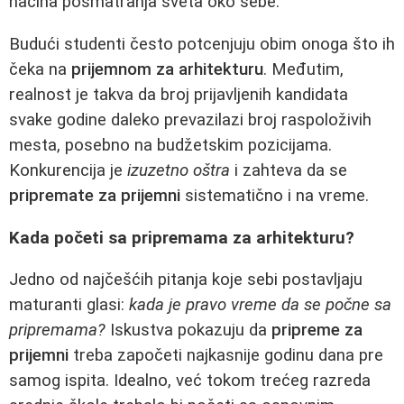
načina posmatranja sveta oko sebe.
Budući studenti često potcenjuju obim onoga što ih
čeka na
prijemnom za arhitekturu
. Međutim,
realnost je takva da broj prijavljenih kandidata
svake godine daleko prevazilazi broj raspoloživih
mesta, posebno na budžetskim pozicijama.
Konkurencija je
izuzetno oštra
i zahteva da se
pripremate za prijemni
sistematično i na vreme.
Kada početi sa pripremama za arhitekturu?
Jedno od najčešćih pitanja koje sebi postavljaju
maturanti glasi:
kada je pravo vreme da se počne sa
pripremama?
Iskustva pokazuju da
pripreme za
prijemni
treba započeti najkasnije godinu dana pre
samog ispita. Idealno, već tokom trećeg razreda