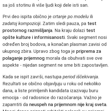
sa još stotinu ili više ljudi koji dele isti san.
Prvi deo ispita obično je
crtanje po modelu
ili
zadatoj kompoziciji
. Zatim sledi pauza, pa
test
prostornog razmišljanja
. Na kraju dolazi
test
opšte kulture i informisanosti
. Svaki segment nosi
određen broj bodova, a konačan plasman zavisi od
ukupnog zbira. Upravo zbog toga je
priprema za
polaganje prijemnog
morala da obuhvati sve ove
aspekte - nijedan segment ne sme biti zapostavljen.
Kada se ispit završi, nastupa
period iščekivanja
.
Rezultati se obično objavljuju u roku od nekoliko
dana, a liste primljenih kandidata izazivaju buru
emocija - od radosnice do razočaranja. Važno je
zapamtiti da
neuspeh na prijemnom nije kraj sveta
.