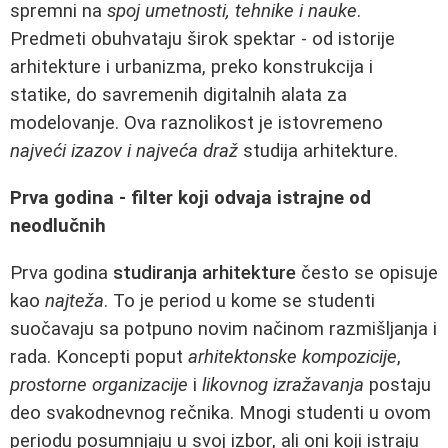
spremni na
spoj umetnosti, tehnike i nauke
.
Predmeti obuhvataju širok spektar - od istorije
arhitekture i urbanizma, preko konstrukcija i
statike, do savremenih digitalnih alata za
modelovanje. Ova raznolikost je istovremeno
najveći izazov i najveća draž
studija arhitekture.
Prva godina - filter koji odvaja istrajne od
neodlučnih
Prva godina
studiranja arhitekture
često se opisuje
kao
najteža
. To je period u kome se studenti
suočavaju sa potpuno novim načinom razmišljanja i
rada. Koncepti poput
arhitektonske kompozicije
,
prostorne organizacije
i
likovnog izražavanja
postaju
deo svakodnevnog rečnika. Mnogi studenti u ovom
periodu posumnjaju u svoj izbor, ali oni koji istraju