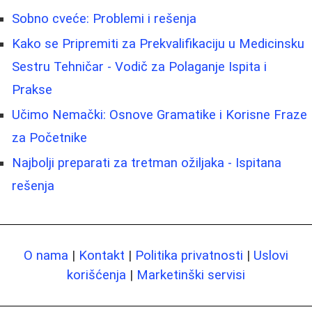
Sobno cveće: Problemi i rešenja
Kako se Pripremiti za Prekvalifikaciju u Medicinsku
Sestru Tehničar - Vodič za Polaganje Ispita i
Prakse
Učimo Nemački: Osnove Gramatike i Korisne Fraze
za Početnike
Najbolji preparati za tretman ožiljaka - Ispitana
rešenja
O nama
|
Kontakt
|
Politika privatnosti
|
Uslovi
korišćenja
|
Marketinški servisi