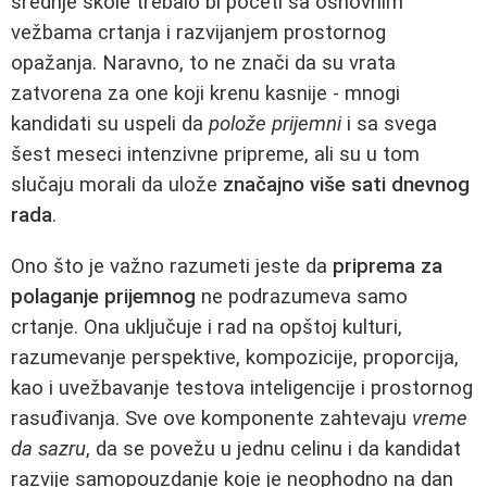
srednje škole trebalo bi početi sa osnovnim
vežbama crtanja i razvijanjem prostornog
opažanja. Naravno, to ne znači da su vrata
zatvorena za one koji krenu kasnije - mnogi
kandidati su uspeli da
polože prijemni
i sa svega
šest meseci intenzivne pripreme, ali su u tom
slučaju morali da ulože
značajno više sati dnevnog
rada
.
Ono što je važno razumeti jeste da
priprema za
polaganje prijemnog
ne podrazumeva samo
crtanje. Ona uključuje i rad na opštoj kulturi,
razumevanje perspektive, kompozicije, proporcija,
kao i uvežbavanje testova inteligencije i prostornog
rasuđivanja. Sve ove komponente zahtevaju
vreme
da sazru
, da se povežu u jednu celinu i da kandidat
razvije samopouzdanje koje je neophodno na dan