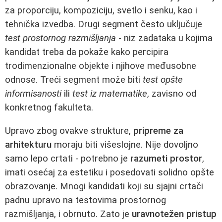
za proporciju, kompoziciju, svetlo i senku, kao i
tehnička izvedba. Drugi segment često uključuje
test prostornog razmišljanja
- niz zadataka u kojima
kandidat treba da pokaže kako percipira
trodimenzionalne objekte i njihove međusobne
odnose. Treći segment može biti
test opšte
informisanosti
ili
test iz matematike
, zavisno od
konkretnog fakulteta.
Upravo zbog ovakve strukture,
pripreme za
arhitekturu
moraju biti višeslojne. Nije dovoljno
samo lepo crtati - potrebno je
razumeti prostor
,
imati osećaj za estetiku i posedovati solidno opšte
obrazovanje. Mnogi kandidati koji su sjajni crtači
padnu upravo na testovima prostornog
razmišljanja, i obrnuto. Zato je
uravnotežen pristup