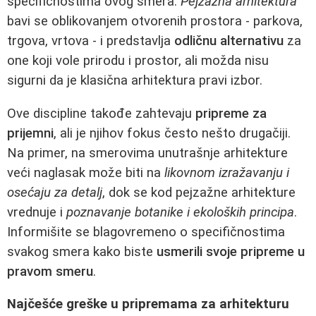
specifičnostima ovog smera.
Pejzažna arhitektura
bavi se oblikovanjem otvorenih prostora - parkova,
trgova, vrtova - i predstavlja
odličnu alternativu
za
one koji vole prirodu i prostor, ali možda nisu
sigurni da je klasična arhitektura pravi izbor.
Ove discipline takođe zahtevaju
pripreme za
prijemni
, ali je njihov fokus često nešto drugačiji.
Na primer, na smerovima unutrašnje arhitekture
veći naglasak može biti na
likovnom izražavanju i
osećaju za detalj
, dok se kod pejzažne arhitekture
vrednuje i
poznavanje botanike i ekoloških principa
.
Informišite se blagovremeno o specifičnostima
svakog smera kako biste
usmerili svoje pripreme u
pravom smeru
.
Najčešće greške u pripremama za arhitekturu