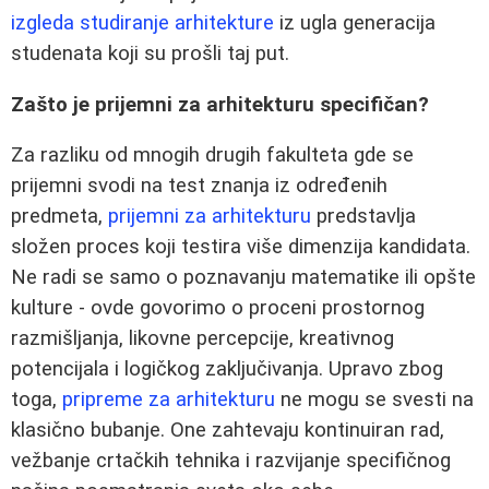
izgleda studiranje arhitekture
iz ugla generacija
studenata koji su prošli taj put.
Zašto je prijemni za arhitekturu specifičan?
Za razliku od mnogih drugih fakulteta gde se
prijemni svodi na test znanja iz određenih
predmeta,
prijemni za arhitekturu
predstavlja
složen proces koji testira više dimenzija kandidata.
Ne radi se samo o poznavanju matematike ili opšte
kulture - ovde govorimo o proceni prostornog
razmišljanja, likovne percepcije, kreativnog
potencijala i logičkog zaključivanja. Upravo zbog
toga,
pripreme za arhitekturu
ne mogu se svesti na
klasično bubanje. One zahtevaju kontinuiran rad,
vežbanje crtačkih tehnika i razvijanje specifičnog