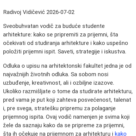
Radivoj Vidičević
2026-07-02
Sveobuhvatan vodič za buduće studente
arhitekture: kako se pripremiti za prijemni, šta
očekivati od studiranja arhitekture i kako uspešno
položiti prijemni ispit. Saveti, strategije i iskustva.
Odluka o upisu na arhitektonski fakultet jedna je od
najvažnijih životnih odluka. Sa sobom nosi
uzbuđenje, kreativnost, ali i ozbiljne izazove.
Ukoliko razmišljate o tome da studirate arhitekturu,
pred vama je put koji zahteva posvećenost, talenat
i, pre svega, stratešku pripremu za polaganje
prijemnog ispita. Ovaj vodič namenjen je svima koji
žele da saznaju kako da se pripreme za prijemni,
šta ih očekuje na prijemnom za arhitekturu i
kako