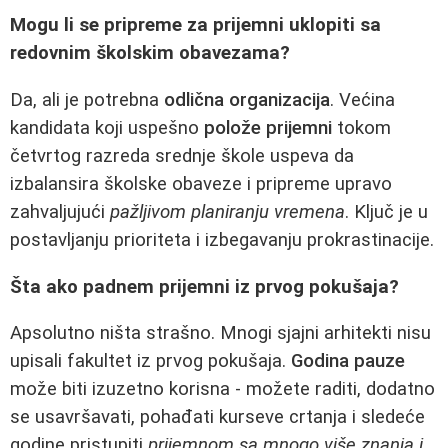
Mogu li se pripreme za prijemni uklopiti sa
redovnim školskim obavezama?
Da, ali je potrebna
odlična organizacija
. Većina
kandidata koji uspešno
polože prijemni
tokom
četvrtog razreda srednje škole uspeva da
izbalansira školske obaveze i pripreme upravo
zahvaljujući
pažljivom planiranju vremena
. Ključ je u
postavljanju prioriteta i izbegavanju prokrastinacije.
Šta ako padnem prijemni iz prvog pokušaja?
Apsolutno ništa strašno. Mnogi sjajni arhitekti nisu
upisali fakultet iz prvog pokušaja.
Godina pauze
može biti izuzetno korisna - možete raditi, dodatno
se usavršavati, pohađati kurseve crtanja i sledeće
godine pristupiti
prijemnom sa mnogo više znanja i