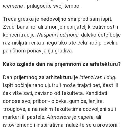
vremena
i prilagodite svoj tempo.
Treća greška je
nedovoljno sna
pred sam ispit.
Zvuči banalno, ali umor je neprijatelj kreativnosti i
koncentracije.
Naspani i odmorni
, daleko ćete bolje
razmišljati i crtati nego ako ste celu noć proveli u
paničnom ponavljanju gradiva.
Kako izgleda dan na prijemnom za arhitekturu?
Dan
prijemnog za arhitekturu
je
intenzivan i dug
.
Ispit počinje rano ujutru i može trajati pet, šest ili
čak više sati, zavisno od fakulteta. Kandidati
donose svoj pribor - olovke, gumice, lenjire,
trouglove, a na nekim fakultetima dozvoljeni su i
markeri ili pastele.
Atmosfera je napeta
, ali
istovremeno i inspirativna: nalazite se u prostoriji