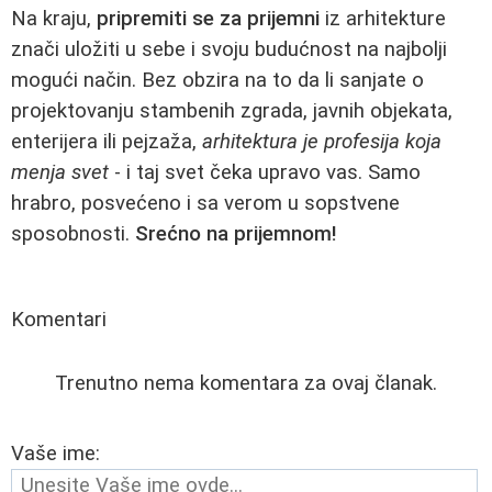
Na kraju,
pripremiti se za prijemni
iz arhitekture
znači uložiti u sebe i svoju budućnost na najbolji
mogući način. Bez obzira na to da li sanjate o
projektovanju stambenih zgrada, javnih objekata,
enterijera ili pejzaža,
arhitektura je profesija koja
menja svet
- i taj svet čeka upravo vas. Samo
hrabro, posvećeno i sa verom u sopstvene
sposobnosti.
Srećno na prijemnom!
Komentari
Trenutno nema komentara za ovaj članak.
Vaše ime: