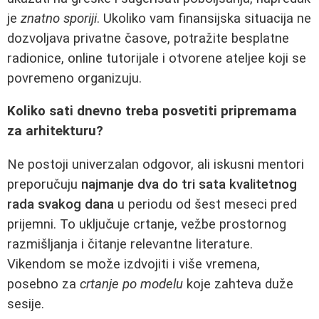
je
znatno sporiji
. Ukoliko vam finansijska situacija ne
dozvoljava privatne časove, potražite besplatne
radionice, online tutorijale i otvorene ateljee koji se
povremeno organizuju.
Koliko sati dnevno treba posvetiti pripremama
za arhitekturu?
Ne postoji univerzalan odgovor, ali iskusni mentori
preporučuju
najmanje dva do tri sata kvalitetnog
rada svakog dana
u periodu od šest meseci pred
prijemni. To uključuje crtanje, vežbe prostornog
razmišljanja i čitanje relevantne literature.
Vikendom se može izdvojiti i više vremena,
posebno za
crtanje po modelu
koje zahteva duže
sesije.