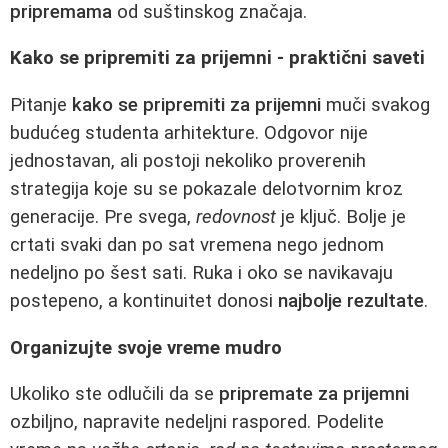
pripremama
od suštinskog značaja.
Kako se pripremiti za prijemni - praktični saveti
Pitanje
kako se pripremiti za prijemni
muči svakog
budućeg studenta arhitekture. Odgovor nije
jednostavan, ali postoji nekoliko proverenih
strategija koje su se pokazale delotvornim kroz
generacije. Pre svega,
redovnost
je ključ. Bolje je
crtati svaki dan po sat vremena nego jednom
nedeljno po šest sati. Ruka i oko se navikavaju
postepeno, a kontinuitet donosi
najbolje rezultate
.
Organizujte svoje vreme mudro
Ukoliko ste odlučili da se
pripremate za prijemni
ozbiljno, napravite nedeljni raspored. Podelite