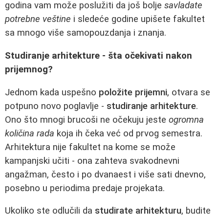
godina vam može poslužiti da još bolje
savladate
potrebne veštine
i sledeće godine upišete fakultet
sa mnogo više samopouzdanja i znanja.
Studiranje arhitekture - šta očekivati nakon
prijemnog?
Jednom kada uspešno
položite prijemni
, otvara se
potpuno novo poglavlje -
studiranje arhitekture
.
Ono što mnogi brucoši ne očekuju jeste
ogromna
količina rada
koja ih čeka već od prvog semestra.
Arhitektura nije fakultet na kome se može
kampanjski učiti - ona zahteva svakodnevni
angažman, često i po dvanaest i više sati dnevno,
posebno u periodima predaje projekata.
Ukoliko ste odlučili da
studirate arhitekturu
, budite