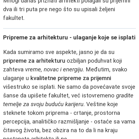
Mnogi danas priznati arhitekti polagali su prijemni
dva ili tri puta pre nego što su upisali željeni
fakultet.
Pripreme za arhitekturu - ulaganje koje se isplati
Kada sumiramo sve aspekte, jasno je da su
pripreme za arhitekturu
ozbiljan poduhvat koji
zahteva
vreme, novac i energiju
. Međutim, svako
ulaganje u
kvalitetne pripreme za prijemni
višestruko se isplati. Ne samo da povećavate svoje
šanse da upišete fakultet, već istovremeno
gradite
temelje za svoju buduću karijeru
. Veštine koje
steknete tokom priprema - crtanje, prostorna
percepcija, analitičko razmišljanje - ostaće sa vama
čitavog života, bez obzira na to da li na kraju
postanete arhitekta ili ne.