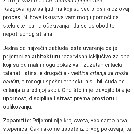
Zato je važno da se
mentalno pripremite
.
Razgovarajte sa ljudima koji su već prošli kroz ovaj
proces. Njihova iskustva vam mogu pomoći da
steknete realna očekivanja i da se oslobodite
nepotrebnog straha.
Jedna od najvećih zabluda jeste uverenje da je
prijemni za arhitekturu
rezervisan isključivo za one
koji su od malih nogu pokazivali izuzetan crtački
talenat. Istina je drugačija -
veština crtanja se može
naučiti
, a mnogi uspešni arhitekti nisu bili čuda od
crtanja u srednjoj školi. Ono što ih je izdvojilo bila je
upornost, disciplina i strast prema prostoru i
oblikovanju
.
Zapamtite:
Prijemni nije kraj sveta, već samo prva
stepenica. Čak i ako ne uspete iz prvog pokušaja, ta