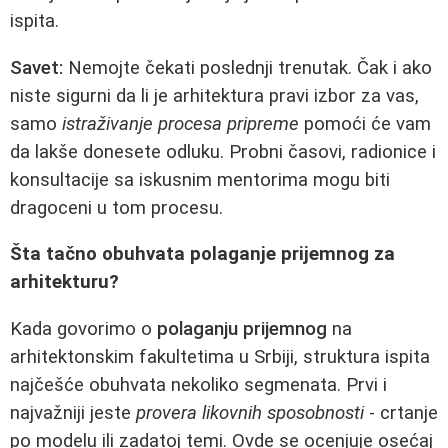
ispita.
Savet:
Nemojte čekati poslednji trenutak. Čak i ako
niste sigurni da li je arhitektura pravi izbor za vas,
samo
istraživanje procesa pripreme
pomoći će vam
da lakše donesete odluku. Probni časovi, radionice i
konsultacije sa iskusnim mentorima mogu biti
dragoceni u tom procesu.
Šta tačno obuhvata polaganje prijemnog za
arhitekturu?
Kada govorimo o
polaganju prijemnog
na
arhitektonskim fakultetima u Srbiji, struktura ispita
najčešće obuhvata nekoliko segmenata. Prvi i
najvažniji jeste
provera likovnih sposobnosti
- crtanje
po modelu ili zadatoj temi. Ovde se ocenjuje osećaj