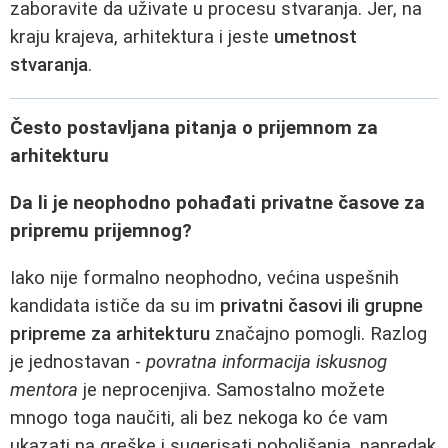
zaboravite da uživate u procesu stvaranja. Jer, na
kraju krajeva, arhitektura i jeste
umetnost
stvaranja
.
Često postavljana pitanja o prijemnom za
arhitekturu
Da li je neophodno pohađati privatne časove za
pripremu prijemnog?
Iako nije formalno neophodno, većina uspešnih
kandidata ističe da su im
privatni časovi ili grupne
pripreme za arhitekturu
značajno pomogli. Razlog
je jednostavan -
povratna informacija iskusnog
mentora
je neprocenjiva. Samostalno možete
mnogo toga naučiti, ali bez nekoga ko će vam
ukazati na greške i sugerisati poboljšanja, napredak