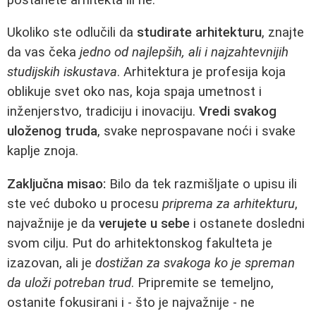
Ukoliko ste odlučili da
studirate arhitekturu
, znajte
da vas čeka
jedno od najlepših, ali i najzahtevnijih
studijskih iskustava
. Arhitektura je profesija koja
oblikuje svet oko nas, koja spaja umetnost i
inženjerstvo, tradiciju i inovaciju.
Vredi svakog
uloženog truda
, svake neprospavane noći i svake
kaplje znoja.
Zaključna misao:
Bilo da tek razmišljate o upisu ili
ste već duboko u procesu
priprema za arhitekturu
,
najvažnije je da
verujete u sebe
i ostanete dosledni
svom cilju. Put do arhitektonskog fakulteta je
izazovan, ali je
dostižan za svakoga ko je spreman
da uloži potreban trud
. Pripremite se temeljno,
ostanite fokusirani i - što je najvažnije - ne