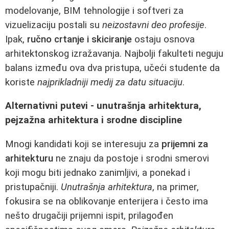
modelovanje, BIM tehnologije i softveri za
vizuelizaciju postali su
neizostavni deo profesije
.
Ipak,
ručno crtanje i skiciranje
ostaju osnova
arhitektonskog izražavanja. Najbolji fakulteti neguju
balans između ova dva pristupa, učeći studente da
koriste
najprikladniji medij za datu situaciju
.
Alternativni putevi - unutrašnja arhitektura,
pejzažna arhitektura i srodne discipline
Mnogi kandidati koji se interesuju za
prijemni za
arhitekturu
ne znaju da postoje i srodni smerovi
koji mogu biti jednako zanimljivi, a ponekad i
pristupačniji.
Unutrašnja arhitektura
, na primer,
fokusira se na oblikovanje enterijera i često ima
nešto drugačiji prijemni ispit, prilagođen