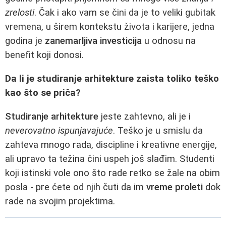
zrelosti
. Čak i ako vam se čini da je to veliki gubitak
vremena, u širem kontekstu života i karijere, jedna
godina je
zanemarljiva investicija
u odnosu na
benefit koji donosi.
Da li je studiranje arhitekture zaista toliko teško
kao što se priča?
Studiranje arhitekture
jeste zahtevno, ali je i
neverovatno ispunjavajuće
. Teško je u smislu da
zahteva mnogo rada, discipline i kreativne energije,
ali upravo ta težina čini uspeh još slađim. Studenti
koji istinski vole ono što rade retko se žale na obim
posla - pre ćete od njih čuti da im
vreme proleti
dok
rade na svojim projektima.