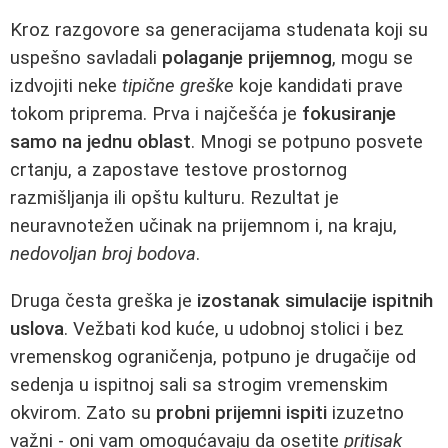
Kroz razgovore sa generacijama studenata koji su
uspešno savladali
polaganje prijemnog
, mogu se
izdvojiti neke
tipične greške
koje kandidati prave
tokom priprema. Prva i najčešća je
fokusiranje
samo na jednu oblast
. Mnogi se potpuno posvete
crtanju, a zapostave testove prostornog
razmišljanja ili opštu kulturu. Rezultat je
neuravnotežen učinak na prijemnom i, na kraju,
nedovoljan broj bodova
.
Druga česta greška je
izostanak simulacije ispitnih
uslova
. Vežbati kod kuće, u udobnoj stolici i bez
vremenskog ograničenja, potpuno je drugačije od
sedenja u ispitnoj sali sa strogim vremenskim
okvirom. Zato su
probni prijemni ispiti
izuzetno
važni - oni vam omogućavaju da osetite
pritisak