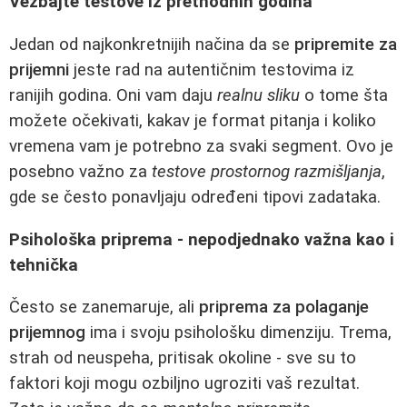
Vežbajte testove iz prethodnih godina
Jedan od najkonkretnijih načina da se
pripremite za
prijemni
jeste rad na autentičnim testovima iz
ranijih godina. Oni vam daju
realnu sliku
o tome šta
možete očekivati, kakav je format pitanja i koliko
vremena vam je potrebno za svaki segment. Ovo je
posebno važno za
testove prostornog razmišljanja
,
gde se često ponavljaju određeni tipovi zadataka.
Psihološka priprema - nepodjednako važna kao i
tehnička
Često se zanemaruje, ali
priprema za polaganje
prijemnog
ima i svoju psihološku dimenziju. Trema,
strah od neuspeha, pritisak okoline - sve su to
faktori koji mogu ozbiljno ugroziti vaš rezultat.