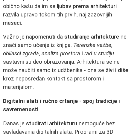
obično kažu da im se
ljubav prema arhitekturi
razvila upravo tokom tih prvih, najizazovnijih
meseci.
Važno je napomenuti da
studiranje arhitekture
ne
znači samo učenje iz knjiga.
Terenske vežbe
,
obilasci zgrada
,
analiza prostora
i
rad u studiju
sastavni su deo obrazovanja. Arhitektura se ne
može naučiti samo iz udžbenika - ona se
živi i diše
kroz neposredan kontakt sa prostorom i
materijalom.
Digitalni alati i ručno crtanje - spoj tradicije i
savremenosti
Danas je
studirati arhitekturu
nemoguće bez
savladavanja digitalnih alata. Programi za 3D