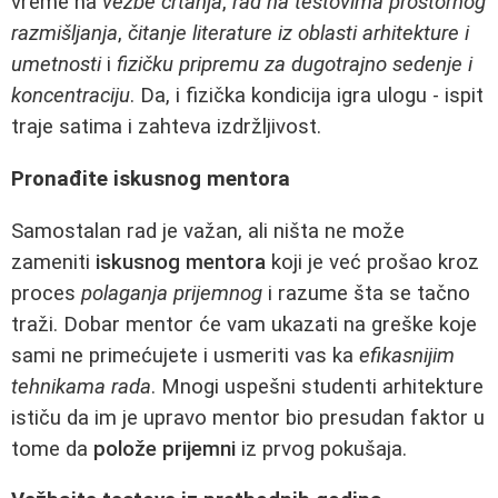
vreme na
vežbe crtanja
,
rad na testovima prostornog
razmišljanja
,
čitanje literature iz oblasti arhitekture i
umetnosti
i
fizičku pripremu za dugotrajno sedenje i
koncentraciju
. Da, i fizička kondicija igra ulogu - ispit
traje satima i zahteva izdržljivost.
Pronađite iskusnog mentora
Samostalan rad je važan, ali ništa ne može
zameniti
iskusnog mentora
koji je već prošao kroz
proces
polaganja prijemnog
i razume šta se tačno
traži. Dobar mentor će vam ukazati na greške koje
sami ne primećujete i usmeriti vas ka
efikasnijim
tehnikama rada
. Mnogi uspešni studenti arhitekture
ističu da im je upravo mentor bio presudan faktor u
tome da
polože prijemni
iz prvog pokušaja.