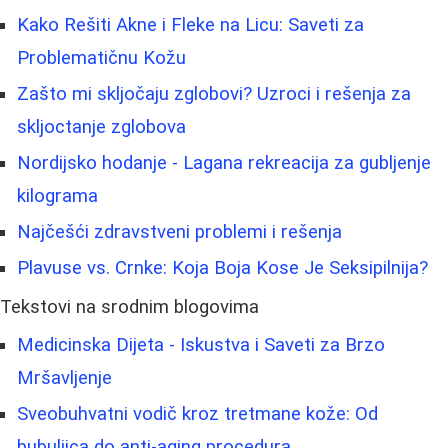
Kako Rešiti Akne i Fleke na Licu: Saveti za
Problematičnu Kožu
Zašto mi skljočaju zglobovi? Uzroci i rešenja za
skljoctanje zglobova
Nordijsko hodanje - Lagana rekreacija za gubljenje
kilograma
Najčešći zdravstveni problemi i rešenja
Plavuse vs. Crnke: Koja Boja Kose Je Seksipilnija?
Tekstovi na srodnim blogovima
Medicinska Dijeta - Iskustva i Saveti za Brzo
Mršavljenje
Sveobuhvatni vodič kroz tretmane kože: Od
bubuljica do anti-aging procedura