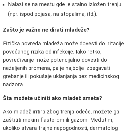
Nalazi se na mestu gde je stalno izložen trenju
(npr. ispod pojasa, na stopalima, itd.).
Zašto je važno ne dirati mladeže?
Fizička povreda mladeža može dovesti do iritacije i
povećanog rizika od infekcije. Iako retko,
povređivanje može potencijalno dovesti do
neželjenih promena, pa je najbolje izbegavati
grebanje ili pokušaje uklanjanja bez medicinskog
nadzora.
Šta možete učiniti ako mladež smeta?
Ako mladež iritira zbog trenja odeće, možete ga
zaštititi mekim flasterom ili gazom. Međutim,
ukoliko stvara trajne nepogodnosti, dermatolog