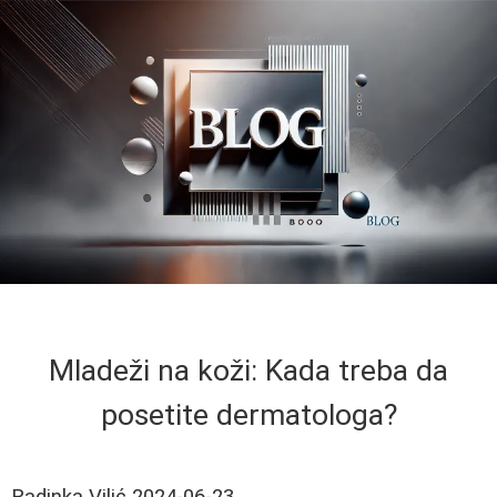
Mladeži na koži: Kada treba da
posetite dermatologa?
Radinka Vilić
2024-06-23