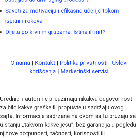
Saveti za motivaciju i efikasno učenje tokom
ispitnih rokova
Dijeta po krvnim grupama: Istina ili mit?
O nama
|
Kontakt
|
Politika privatnosti
|
Uslovi
korišćenja
|
Marketinški servisi
Urednici i autori ne preuzimaju nikakvu odgovornost
za bilo kakve greške ili propuste u sadržaju ovog
sajta. Informacije sadržane na ovom sajtu pružaju se
u stanju „takvom kakve jesu“, bez garancija u pogledu
njihove potpunosti, tačnosti, korisnosti ili