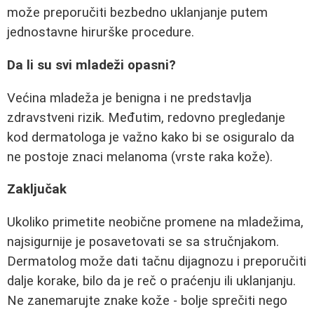
može preporučiti bezbedno uklanjanje putem
jednostavne hirurške procedure.
Da li su svi mladeži opasni?
Većina mladeža je benigna i ne predstavlja
zdravstveni rizik. Međutim, redovno pregledanje
kod dermatologa je važno kako bi se osiguralo da
ne postoje znaci melanoma (vrste raka kože).
Zaključak
Ukoliko primetite neobične promene na mladežima,
najsigurnije je posavetovati se sa stručnjakom.
Dermatolog može dati tačnu dijagnozu i preporučiti
dalje korake, bilo da je reč o praćenju ili uklanjanju.
Ne zanemarujte znake kože - bolje sprečiti nego