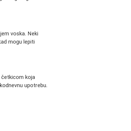
ajem voska. Neki
kad mogu lepiti
i četkicom koja
vakodnevnu upotrebu.