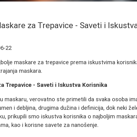
askare za Trepavice - Saveti i Iskustv
06-22
jbolje maskare za trepavice prema iskustvima korisnika
trajanja maskara.
a Trepavice - Saveti i Iskustva Korisnika
u maskaru, verovatno ste primetili da svaka osoba ima
men i debljina, drugima dužina i definicija, dok neki ž
ku, prikupili smo iskustva korisnika o najboljim maska
ma, kao i korisne savete za nanošenje.