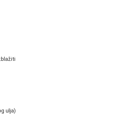
blažiti
g ulja)