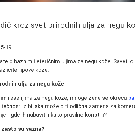
dič kroz svet prirodnih ulja za negu k
05-19
ate o baznim i eteričnim uljima za negu kože. Saveti o 
zličite tipove kože.
irodnih ulja za negu kože
dnim rešenjima za negu kože, mnoge žene se okreću
ba
 tečnost iz biljaka može biti odlična zamena za komer
nje - gde ih nabaviti i kako pravilno koristiti?
i zašto su važna?