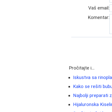
Vaš email:
Komentar:
Pročitajte i...
Iskustva sa rinopl
Kako se rešiti bubul
Najbolji preparati
Hijaluronska Kisel