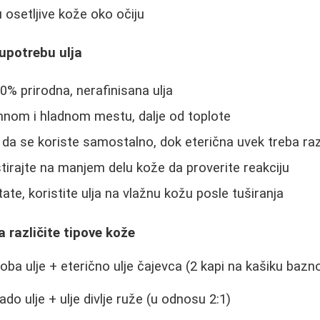
 osetljive kože oko očiju
 upotrebu ulja
0% prirodna, nerafinisana ulja
mnom i hladnom mestu, dalje od toplote
da se koriste samostalno, dok eterična uvek treba raz
tirajte na manjem delu kože da proverite reakciju
tate, koristite ulja na vlažnu kožu posle tuširanja
a različite tipove kože
oba ulje + eterično ulje čajevca (2 kapi na kašiku bazno
do ulje + ulje divlje ruže (u odnosu 2:1)