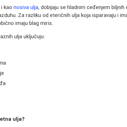
 i kao
nosiva ulja
, dobijaju se hladnim ceđenjem biljnih
vazduhu. Za razliku od eteričnih ulja koja isparavaju i im
 obično imaju blag miris.
aznih ulja uključuju:
ema
je
žđa
tetna ulja?