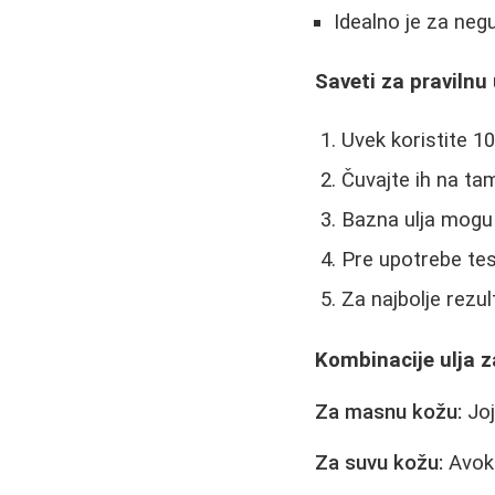
Idealno je za negu
Saveti za pravilnu
Uvek koristite 10
Čuvajte ih na ta
Bazna ulja mogu 
Pre upotrebe tes
Za najbolje rezul
Kombinacije ulja z
Za masnu kožu:
Joj
Za suvu kožu:
Avoka