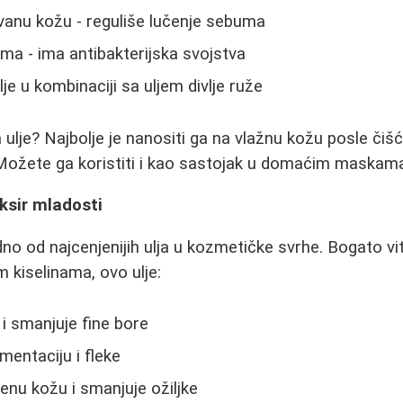
anu kožu - reguliše lučenje sebuma
a - ima antibakterijska svojstva
je u kombinaciji sa uljem divlje ruže
a ulje? Najbolje je nanositi ga na vlažnu kožu posle čišće
. Možete ga koristiti i kao sastojak u domaćim maskam
liksir mladosti
jedno od najcenjenijih ulja u kozmetičke svrhe. Bogato v
 kiselinama, ovo ulje:
i smanjuje fine bore
mentaciju i fleke
nu kožu i smanjuje ožiljke