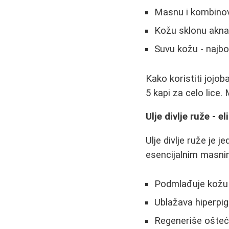
Masnu i kombinov
Kožu sklonu aknam
Suvu kožu - najbol
Kako koristiti jojob
5 kapi za celo lice
Ulje divlje ruže - e
Ulje divlje ruže je 
esencijalnim masnim
Podmlađuje kožu 
Ublažava hiperpig
Regeneriše ošteće