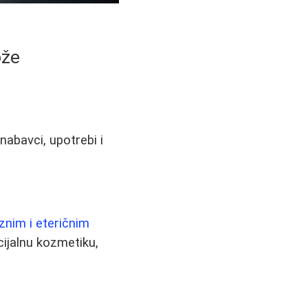
ože
nabavci, upotrebi i
znim i eteričnim
cijalnu kozmetiku,