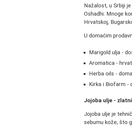
Nažalost, u Srbiji 
Oshadhi. Mnoge kori
Hrvatskoj, Bugarskoj
U domaćim prodavni
Marigold ulja - 
Aromatica - hrvat
Herba oils - dom
Kirka i Biofarm -
Jojoba ulje - zlat
Jojoba ulje je tehni
sebumu kože, što ga