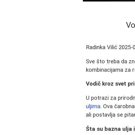
Vo
Radinka Vilić
2025-
Sve što treba da zn
kombinacijama za ra
Vodič kroz svet pr
U potrazi za priro
uljima
. Ova čarobna
ali postavlja se pita
Šta su bazna ulja 