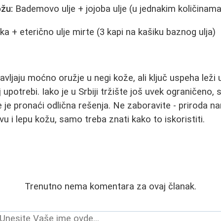
žu:
Bademovo ulje + jojoba ulje (u jednakim količinama
ka + eterično ulje mirte (3 kapi na kašiku baznog ulja)
avljaju moćno oružje u negi kože, ali ključ uspeha leži u
 upotrebi. Iako je u Srbiji tržište još uvek ograničeno, 
 je pronaći odlična rešenja. Ne zaboravite - priroda 
u i lepu kožu, samo treba znati kako to iskoristiti.
Trenutno nema komentara za ovaj članak.