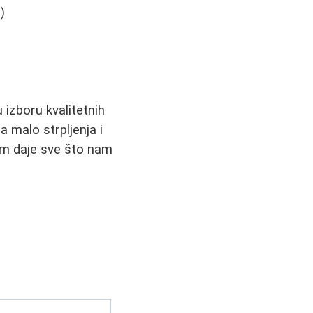
)
 izboru kvalitetnih
sa malo strpljenja i
nam daje sve što nam