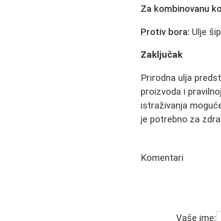
Za kombinovanu ko
Protiv bora:
Ulje šip
Zaključak
Prirodna ulja predst
proizvoda i pravilnoj
istraživanja moguće
je potrebno za zdrav
Komentari
Vaše ime: