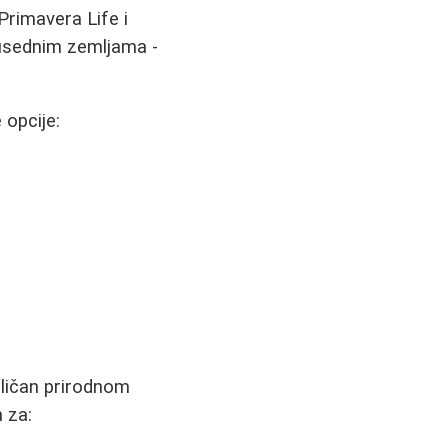
Primavera Life i
susednim zemljama -
opcije:
 sličan prirodnom
 za: