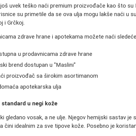
je još uvek teško naći premium proizvođače kao što su 
snice su primetile da se ova ulja mogu lakše naći u 
 i Grčkoj.
cama zdrave hrane i apotekama možete naći sledeće 
dostupna u prodavnicama zdrave hrane
ski brend dostupan u "Maslini"
aći proizvođač sa širokim asortimanom
 domaća apotekarska ulja
ni standard u negi kože
čki gledano vosak, a ne ulje. Njegov hemijski sastav je
 čini idealnim za sve tipove kože. Posebno je koristan