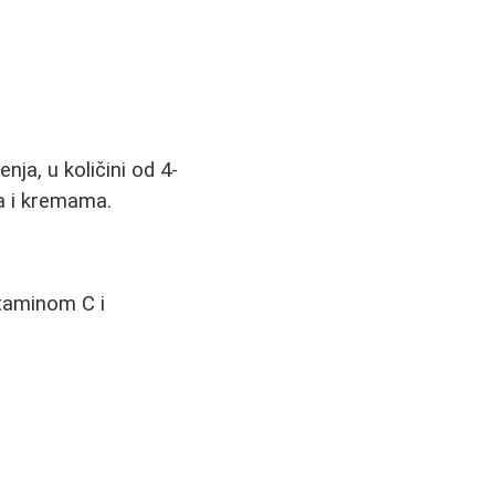
nja, u količini od 4-
a i kremama.
itaminom C i