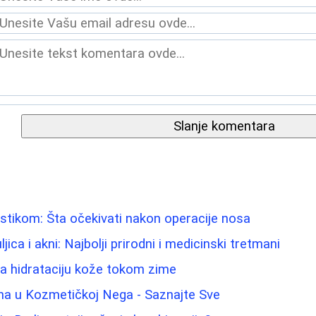
Slanje komentara
astikom: Šta očekivati nakon operacije nosa
jica i akni: Najbolji prirodni i medicinski tretmani
 za hidrataciju kože tokom zime
ina u Kozmetičkoj Nega - Saznajte Sve