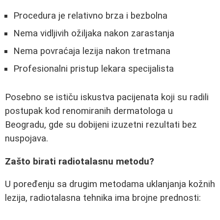
Procedura je relativno brza i bezbolna
Nema vidljivih ožiljaka nakon zarastanja
Nema povraćaja lezija nakon tretmana
Profesionalni pristup lekara specijalista
Posebno se ističu iskustva pacijenata koji su radili
postupak kod renomiranih dermatologa u
Beogradu, gde su dobijeni izuzetni rezultati bez
nuspojava.
Zašto birati radiotalasnu metodu?
U poređenju sa drugim metodama uklanjanja kožnih
lezija, radiotalasna tehnika ima brojne prednosti: