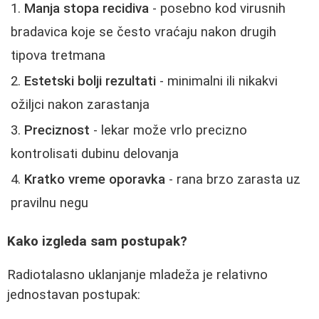
Manja stopa recidiva
- posebno kod virusnih
bradavica koje se često vraćaju nakon drugih
tipova tretmana
Estetski bolji rezultati
- minimalni ili nikakvi
ožiljci nakon zarastanja
Preciznost
- lekar može vrlo precizno
kontrolisati dubinu delovanja
Kratko vreme oporavka
- rana brzo zarasta uz
pravilnu negu
Kako izgleda sam postupak?
Radiotalasno uklanjanje mladeža je relativno
jednostavan postupak: