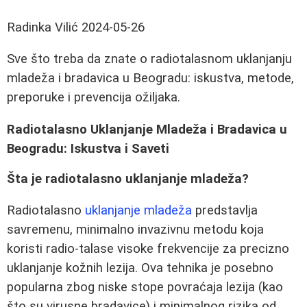
Radinka Vilić
2024-05-26
Sve što treba da znate o radiotalasnom uklanjanju
mladeža i bradavica u Beogradu: iskustva, metode,
preporuke i prevencija ožiljaka.
Radiotalasno Uklanjanje Mladeža i Bradavica u
Beogradu: Iskustva i Saveti
Šta je radiotalasno uklanjanje mladeža?
Radiotalasno
uklanjanje mladeža
predstavlja
savremenu, minimalno invazivnu metodu koja
koristi radio-talase visoke frekvencije za precizno
uklanjanje kožnih lezija. Ova tehnika je posebno
popularna zbog niske stope povraćaja lezija (kao
što su virusne bradavice) i minimalnog rizika od