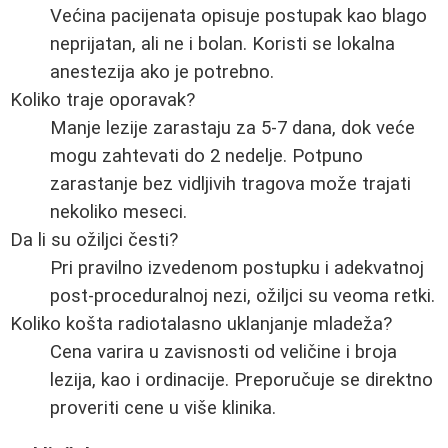
Većina pacijenata opisuje postupak kao blago
neprijatan, ali ne i bolan. Koristi se lokalna
anestezija ako je potrebno.
Koliko traje oporavak?
Manje lezije zarastaju za 5-7 dana, dok veće
mogu zahtevati do 2 nedelje. Potpuno
zarastanje bez vidljivih tragova može trajati
nekoliko meseci.
Da li su ožiljci česti?
Pri pravilno izvedenom postupku i adekvatnoj
post-proceduralnoj nezi, ožiljci su veoma retki.
Koliko košta radiotalasno uklanjanje mladeža?
Cena varira u zavisnosti od veličine i broja
lezija, kao i ordinacije. Preporučuje se direktno
proveriti cene u više klinika.