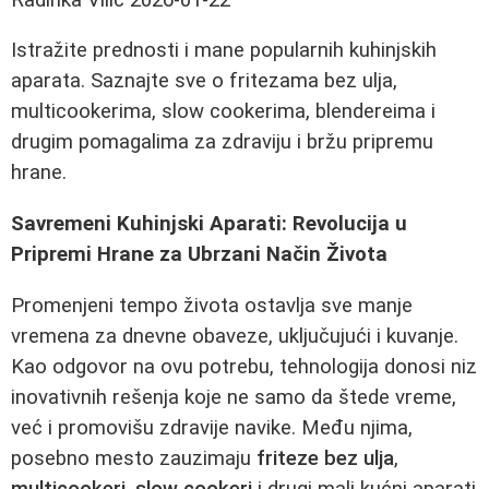
Istražite prednosti i mane popularnih kuhinjskih
aparata. Saznajte sve o fritezama bez ulja,
multicookerima, slow cookerima, blendereima i
drugim pomagalima za zdraviju i bržu pripremu
hrane.
Savremeni Kuhinjski Aparati: Revolucija u
Pripremi Hrane za Ubrzani Način Života
Promenjeni tempo života ostavlja sve manje
vremena za dnevne obaveze, uključujući i kuvanje.
Kao odgovor na ovu potrebu, tehnologija donosi niz
inovativnih rešenja koje ne samo da štede vreme,
već i promovišu zdravije navike. Među njima,
posebno mesto zauzimaju
friteze bez ulja
,
multicookeri
,
slow cookeri
i drugi mali kućni aparati