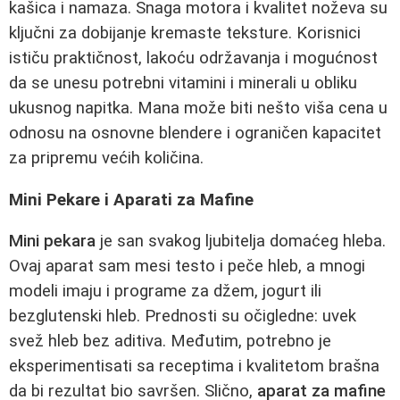
kašica i namaza. Snaga motora i kvalitet noževa su
ključni za dobijanje kremaste teksture. Korisnici
ističu praktičnost, lakoću održavanja i mogućnost
da se unesu potrebni vitamini i minerali u obliku
ukusnog napitka. Mana može biti nešto viša cena u
odnosu na osnovne blendere i ograničen kapacitet
za pripremu većih količina.
Mini Pekare i Aparati za Mafine
Mini pekara
je san svakog ljubitelja domaćeg hleba.
Ovaj aparat sam mesi testo i peče hleb, a mnogi
modeli imaju i programe za džem, jogurt ili
bezglutenski hleb. Prednosti su očigledne: uvek
svež hleb bez aditiva. Međutim, potrebno je
eksperimentisati sa receptima i kvalitetom brašna
da bi rezultat bio savršen. Slično,
aparat za mafine