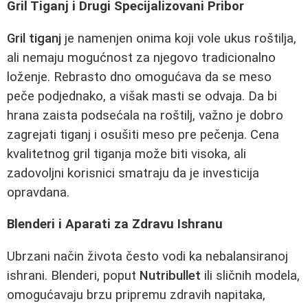
Gril Tiganj i Drugi Specijalizovani Pribor
Gril tiganj
je namenjen onima koji vole ukus roštilja,
ali nemaju mogućnost za njegovo tradicionalno
loženje. Rebrasto dno omogućava da se meso
peče podjednako, a višak masti se odvaja. Da bi
hrana zaista podsećala na roštilj, važno je dobro
zagrejati tiganj i osušiti meso pre pečenja. Cena
kvalitetnog gril tiganja može biti visoka, ali
zadovoljni korisnici smatraju da je investicija
opravdana.
Blenderi i Aparati za Zdravu Ishranu
Ubrzani način života često vodi ka nebalansiranoj
ishrani. Blenderi, poput
Nutribullet
ili sličnih modela,
omogućavaju brzu pripremu zdravih napitaka,