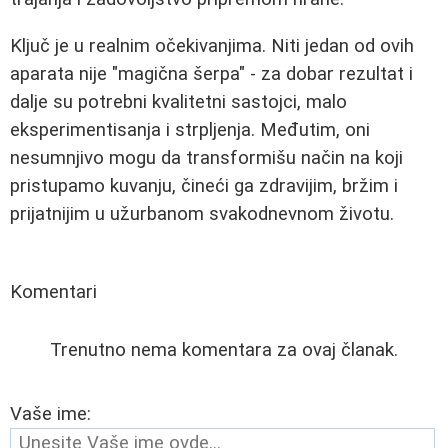
Ključ je u realnim očekivanjima. Niti jedan od ovih
aparata nije "magična šerpa" - za dobar rezultat i
dalje su potrebni kvalitetni sastojci, malo
eksperimentisanja i strpljenja. Međutim, oni
nesumnjivo mogu da transformišu način na koji
pristupamo kuvanju, čineći ga zdravijim, bržim i
prijatnijim u užurbanom svakodnevnom životu.
Komentari
Trenutno nema komentara za ovaj članak.
Vaše ime: