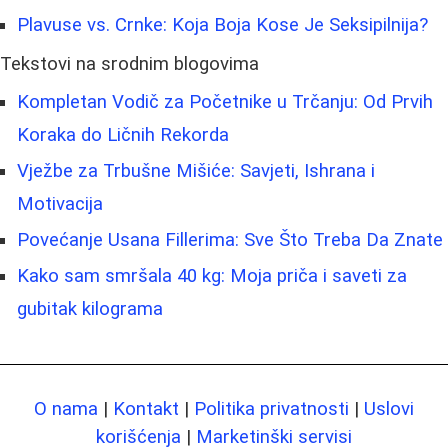
Plavuse vs. Crnke: Koja Boja Kose Je Seksipilnija?
Tekstovi na srodnim blogovima
Kompletan Vodič za Početnike u Trčanju: Od Prvih
Koraka do Ličnih Rekorda
Vježbe za Trbušne Mišiće: Savjeti, Ishrana i
Motivacija
Povećanje Usana Fillerima: Sve Što Treba Da Znate
Kako sam smršala 40 kg: Moja priča i saveti za
gubitak kilograma
O nama
|
Kontakt
|
Politika privatnosti
|
Uslovi
korišćenja
|
Marketinški servisi