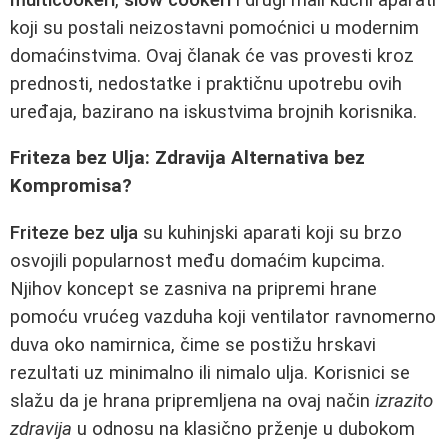
koji su postali neizostavni pomoćnici u modernim
domaćinstvima. Ovaj članak će vas provesti kroz
prednosti, nedostatke i praktičnu upotrebu ovih
uređaja, bazirano na iskustvima brojnih korisnika.
Friteza bez Ulja: Zdravija Alternativa bez
Kompromisa?
Friteze bez ulja
su kuhinjski aparati koji su brzo
osvojili popularnost među domaćim kupcima.
Njihov koncept se zasniva na pripremi hrane
pomoću vrućeg vazduha koji ventilator ravnomerno
duva oko namirnica, čime se postižu hrskavi
rezultati uz minimalno ili nimalo ulja. Korisnici se
slažu da je hrana pripremljena na ovaj način
izrazito
zdravija
u odnosu na klasično prženje u dubokom