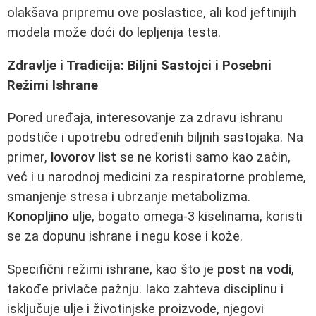
olakšava pripremu ove poslastice, ali kod jeftinijih
modela može doći do lepljenja testa.
Zdravlje i Tradicija: Biljni Sastojci i Posebni
Režimi Ishrane
Pored uređaja, interesovanje za zdravu ishranu
podstiče i upotrebu određenih biljnih sastojaka. Na
primer,
lovorov list
se ne koristi samo kao začin,
već i u narodnoj medicini za respiratorne probleme,
smanjenje stresa i ubrzanje metabolizma.
Konopljino ulje
, bogato omega-3 kiselinama, koristi
se za dopunu ishrane i negu kose i kože.
Specifični režimi ishrane, kao što je
post na vodi
,
takođe privlače pažnju. Iako zahteva disciplinu i
isključuje ulje i životinjske proizvode, njegovi