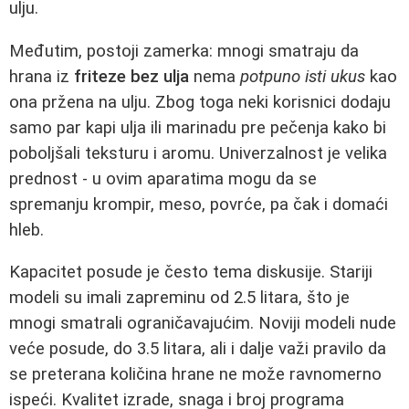
ulju.
Međutim, postoji zamerka: mnogi smatraju da
hrana iz
friteze bez ulja
nema
potpuno isti ukus
kao
ona pržena na ulju. Zbog toga neki korisnici dodaju
samo par kapi ulja ili marinadu pre pečenja kako bi
poboljšali teksturu i aromu. Univerzalnost je velika
prednost - u ovim aparatima mogu da se
spremanju krompir, meso, povrće, pa čak i domaći
hleb.
Kapacitet posude je često tema diskusije. Stariji
modeli su imali zapreminu od 2.5 litara, što je
mnogi smatrali ograničavajućim. Noviji modeli nude
veće posude, do 3.5 litara, ali i dalje važi pravilo da
se preterana količina hrane ne može ravnomerno
ispeći. Kvalitet izrade, snaga i broj programa