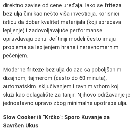
direktno zavise od cene uređaja. Iako se
friteza
bez ulja
čini kao nešto viša investicija, korisnici
ističu da dobar kvalitet materijala (koji sprečava
lepljenje) i zadovoljavajuće performanse
opravdavaju cenu. Jeftiniji modeli često imaju
problema sa lepljenjem hrane i neravnomernim
pečenjem.
Moderne
friteze bez ulja
dolaze sa poboljšanim
dizajnom, tajmerom (često do 60 minuta),
automatskim isključivanjem i ravnim vrhom koji
služi kao odlagalište za tanjir. Njihovo održavanje je
jednostavno upravo zbog minimalne upotrebe ulja.
Slow Cooker ili "Krčko": Sporo Kuvanje za
Savršen Ukus