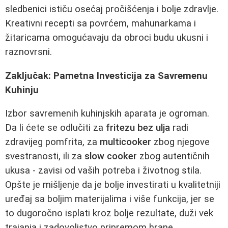
sledbenici ističu osećaj pročišćenja i bolje zdravlje.
Kreativni recepti sa povrćem, mahunarkama i
žitaricama omogućavaju da obroci budu ukusni i
raznovrsni.
Zaključak: Pametna Investicija za Savremenu
Kuhinju
Izbor savremenih kuhinjskih aparata je ogroman.
Da li ćete se odlučiti za
fritezu bez ulja
radi
zdravijeg pomfrita, za
multicooker
zbog njegove
svestranosti, ili za
slow cooker
zbog autentičnih
ukusa - zavisi od vaših potreba i životnog stila.
Opšte je mišljenje da je bolje investirati u kvalitetniji
uređaj sa boljim materijalima i više funkcija, jer se
to dugoročno isplati kroz bolje rezultate, duži vek
trajanja i zadovoljstvo pripremom hrane.