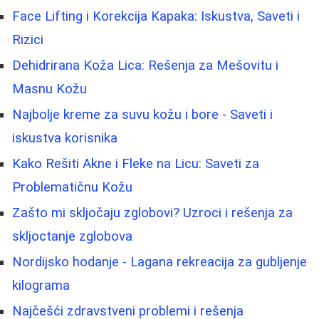
Face Lifting i Korekcija Kapaka: Iskustva, Saveti i
Rizici
Dehidrirana Koža Lica: Rešenja za Mešovitu i
Masnu Kožu
Najbolje kreme za suvu kožu i bore - Saveti i
iskustva korisnika
Kako Rešiti Akne i Fleke na Licu: Saveti za
Problematičnu Kožu
Zašto mi skljočaju zglobovi? Uzroci i rešenja za
skljoctanje zglobova
Nordijsko hodanje - Lagana rekreacija za gubljenje
kilograma
Najčešći zdravstveni problemi i rešenja