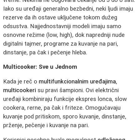
Iako su uređaji generalno bezbedni, neki ljudi imaju
rezerve da ih ostave uključene tokom dužeg
odsustva. Najjednostavniji modeli imaju samo
osnovne režime (low, high), dok napredniji nude
digitalni tajmer, programe za kuvanje na pari,
dinstanje, pa čak i pečenje hleba.
Multicooker: Sve u Jednom
Kada je reč o
multifunkcionalnim uređajima
,
multicookeri
su pravi šampioni. Ovi električni
uređaji kombiniraju funkcije ekspres lonca, slow
cookera, rerne, pa čak i friteze. Omogućavaju
kuvanje pod pritiskom, sporo kuvanje, dinstanje,
prženje, pečenje i kuvanje na pari.
Korisnici posebno hvale mogućnost
odloženog