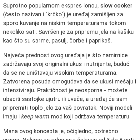
Suprotno popularnom ekspres loncu,
slow cooker
(često nazivan i "krčko") je uređaj zamišljen za
sporo kuvanje na niskim temperaturama tokom
nekoliko sati. Savršen je za pripremu jela na kašiku
kao što su sarme, pasulj, čorbe i paprikaš.
Najveća prednost ovog uređaja je što namirnice
zadržavaju svoj originalni ukus i nutrijente, budući
da se ne uništavaju visokim temperaturama.
Zatvorena posuda omogućava da se ukusi mešaju i
intenziviraju. Praktičnost je neosporna - možete
ubaciti sastojke ujutru ili uveče, a uređaj će sam
pripremiti toplo jelo za vaš povratak. Noviji modeli
imaju i
keep warm
mod koji održava temperaturu.
Mana ovog koncepta je, očigledno, potrebno
vreme. Nekima ne odgovara čekanje od 3 do 8 sati.