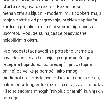
starta
i
keep warm
režima. Bezbednosni
mehanizmi su ključni - moderni multicookeri imaju
brojne zaštite od pregrevanja, prekida zaptivača i
kontrolu pritiska, što ih čini veoma sigurnim za
upotrebu. Posude su najčešće presvučene
nelepljivim slojem.
Kao nedostatak navodi se potrebno vreme za
savladavanje svih funkcija i programa. Knjiga
recepata koja dolazi uz uređaj (ili je dostupna
online) od velike je pomoći. Iako mnogi
multicookere koriste svakodnevno, dešava se da,
nakon početnog entuzijazma, uređaj završi u ostavi
- što je sudbina mnogih "revolucionarnih" kuhinjskih
pomagala.