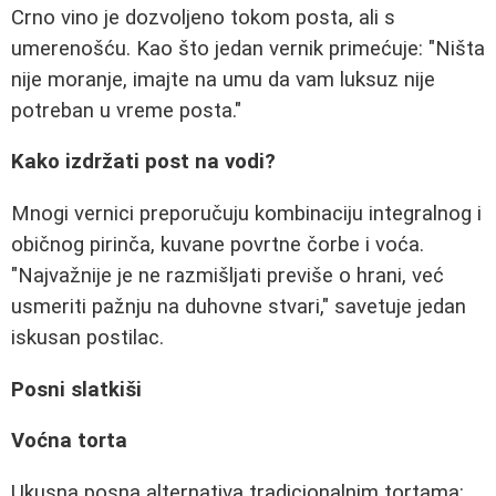
Crno vino je dozvoljeno tokom posta, ali s
umerenošću. Kao što jedan vernik primećuje: "Ništa
nije moranje, imajte na umu da vam luksuz nije
potreban u vreme posta."
Kako izdržati post na vodi?
Mnogi vernici preporučuju kombinaciju integralnog i
običnog pirinča, kuvane povrtne čorbe i voća.
"Najvažnije je ne razmišljati previše o hrani, već
usmeriti pažnju na duhovne stvari," savetuje jedan
iskusan postilac.
Posni slatkiši
Voćna torta
Ukusna posna alternativa tradicionalnim tortama: