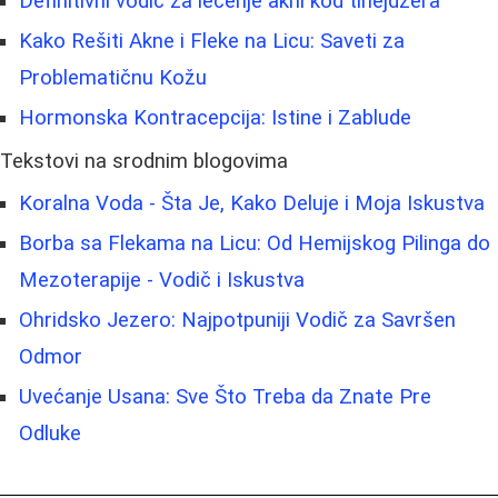
Definitivni vodič za lečenje akni kod tinejdžera
Kako Rešiti Akne i Fleke na Licu: Saveti za
Problematičnu Kožu
Hormonska Kontracepcija: Istine i Zablude
Tekstovi na srodnim blogovima
Koralna Voda - Šta Je, Kako Deluje i Moja Iskustva
Borba sa Flekama na Licu: Od Hemijskog Pilinga do
Mezoterapije - Vodič i Iskustva
Ohridsko Jezero: Najpotpuniji Vodič za Savršen
Odmor
Uvećanje Usana: Sve Što Treba da Znate Pre
Odluke