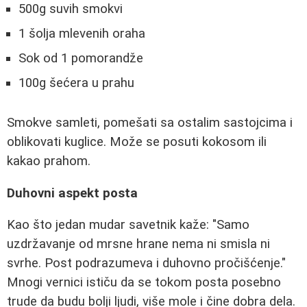
500g suvih smokvi
1 šolja mlevenih oraha
Sok od 1 pomorandže
100g šećera u prahu
Smokve samleti, pomešati sa ostalim sastojcima i
oblikovati kuglice. Može se posuti kokosom ili
kakao prahom.
Duhovni aspekt posta
Kao što jedan mudar savetnik kaže: "Samo
uzdržavanje od mrsne hrane nema ni smisla ni
svrhe. Post podrazumeva i duhovno pročišćenje."
Mnogi vernici ističu da se tokom posta posebno
trude da budu bolji ljudi, više mole i čine dobra dela.