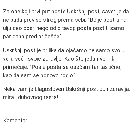
Za one koji prvi put poste Uskršnji post, savet je da
ne budu previše strog prema sebi: "Bolje postiti na
ulju ceo post nego od čitavog posta postiti samo
par dana pred pričešće."
Uskršnji post je prilika da ojačamo ne samo svoju
veru već i svoje zdravlje. Kao što jedan vernik
primećuje: "Posle posta se osećam fantastično,
kao da sam se ponovo rodio."
Neka vam je blagosloven Uskršnji post pun zdravlja,
mira i duhovnog rasta!
Komentari