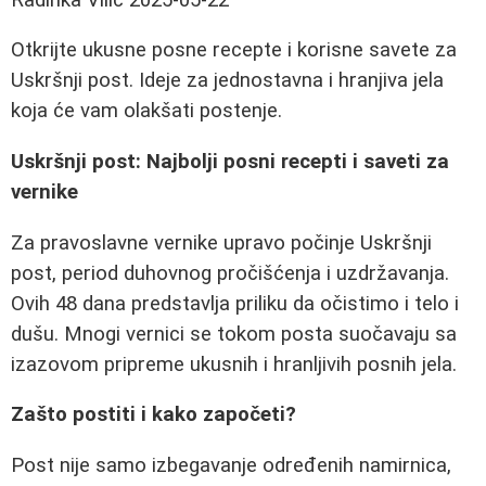
Otkrijte ukusne posne recepte i korisne savete za
Uskršnji post. Ideje za jednostavna i hranjiva jela
koja će vam olakšati postenje.
Uskršnji post: Najbolji posni recepti i saveti za
vernike
Za pravoslavne vernike upravo počinje Uskršnji
post, period duhovnog pročišćenja i uzdržavanja.
Ovih 48 dana predstavlja priliku da očistimo i telo i
dušu. Mnogi vernici se tokom posta suočavaju sa
izazovom pripreme ukusnih i hranljivih posnih jela.
Zašto postiti i kako započeti?
Post nije samo izbegavanje određenih namirnica,