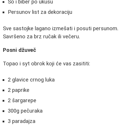
So i biber po ukusu
Persunov list za dekoraciju
Sve sastojke lagano izmešati i posuti persunom.
Savršeno za brz ručak ili večeru.
Posni džuveč
Topao i syt obrok koji će vas zasititi:
2 glavice crnog luka
2 paprike
2 šargarepe
300g pečuraka
3 paradajza