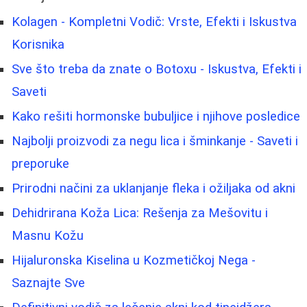
Kolagen - Kompletni Vodič: Vrste, Efekti i Iskustva
Korisnika
Sve što treba da znate o Botoxu - Iskustva, Efekti i
Saveti
Kako rešiti hormonske bubuljice i njihove posledice
Najbolji proizvodi za negu lica i šminkanje - Saveti i
preporuke
Prirodni načini za uklanjanje fleka i ožiljaka od akni
Dehidrirana Koža Lica: Rešenja za Mešovitu i
Masnu Kožu
Hijaluronska Kiselina u Kozmetičkoj Nega -
Saznajte Sve