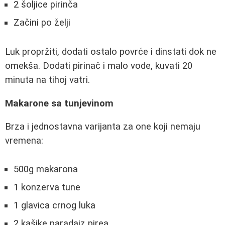
2 šoljice pirinča
Začini po želji
Luk propržiti, dodati ostalo povrće i dinstati dok ne
omekša. Dodati pirinač i malo vode, kuvati 20
minuta na tihoj vatri.
Makarone sa tunjevinom
Brza i jednostavna varijanta za one koji nemaju
vremena:
500g makarona
1 konzerva tune
1 glavica crnog luka
2 kašike paradajz pirea