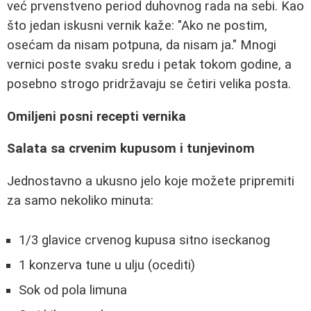
već prvenstveno period duhovnog rada na sebi. Kao
što jedan iskusni vernik kaže: "Ako ne postim,
osećam da nisam potpuna, da nisam ja." Mnogi
vernici poste svaku sredu i petak tokom godine, a
posebno strogo pridržavaju se četiri velika posta.
Omiljeni posni recepti vernika
Salata sa crvenim kupusom i tunjevinom
Jednostavno a ukusno jelo koje možete pripremiti
za samo nekoliko minuta:
1/3 glavice crvenog kupusa sitno iseckanog
1 konzerva tune u ulju (ocediti)
Sok od pola limuna