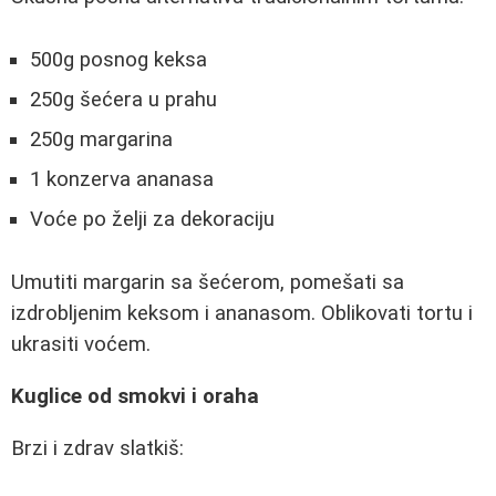
500g posnog keksa
250g šećera u prahu
250g margarina
1 konzerva ananasa
Voće po želji za dekoraciju
Umutiti margarin sa šećerom, pomešati sa
izdrobljenim keksom i ananasom. Oblikovati tortu i
ukrasiti voćem.
Kuglice od smokvi i oraha
Brzi i zdrav slatkiš: