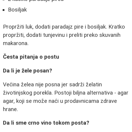
Bosiljak
Propržiti luk, dodati paradajz pire i bosiljak. Kratko
propržiti, dodati tunjevinu i preliti preko skuvanih
makarona.
Česta pitanja o postu
Da li je žele posan?
Većina želea nije posna jer sadrži želatin
životinjskog porekla. Postoji biljna alternativa - agar
agar, koji se može naći u prodavnicama zdrave
hrane.
Da li sme crno vino tokom posta?