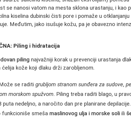
st se nanosi vatom na mesta sklona urastanju, i kao pr
cilna kiselina dubinski čisti pore i pomaže u otklanjanju
uje. Međutim, jako isušuje kožu, pa je obavezno intenzi
NA: Piling i hidratacija
edovan piling
najvažniji korak u prevenciji urastanja dla
h ćelija kože koji dlaku drži zarobljenom.
 Može se raditi
grubljom stranom sunđera za sudove
,
p
nom morskom spužvom
. Piling treba raditi blago, u pra
3 puta nedeljno, a naročito dan pre planirane depilacij
o funkcioniše smeša
maslinovog ulja i morske soli
ili
š