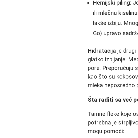
Hemijski piling
: J
ili
mlečnu kiselinu
lakše izbiju. Mno
Go) upravo sadrže
Hidratacija
je drugi
glatko izbijanje. M
pore. Preporučuju s
kao što su kokosovo
mleka neposredno po
Šta raditi sa već 
Tamne fleke koje os
potrebna je strpljiv
mogu pomoći: