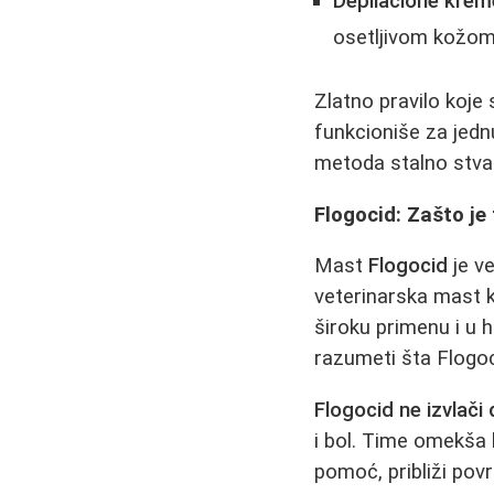
Depilacione krem
osetljivom kožom 
Zlatno pravilo koje 
funkcioniše za jed
metoda stalno stva
Flogocid: Zašto je 
Mast
Flogocid
je v
veterinarska mast ko
široku primenu i u 
razumeti šta Flogo
Flogocid ne izvlači
i bol. Time omekša 
pomoć, približi pov