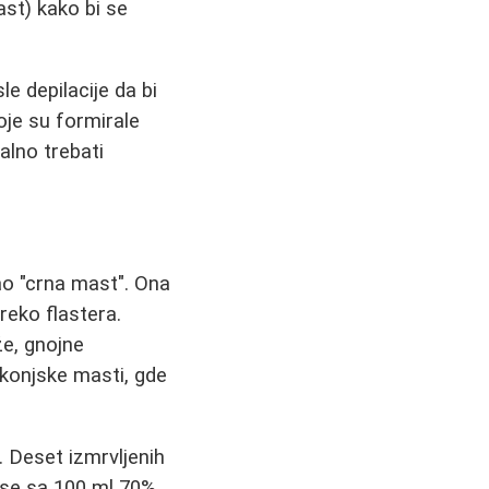
ast) kako bi se
e depilacije da bi
oje su formirale
alno trebati
ao "crna mast". Ona
preko flastera.
že, gnojne
a konjske masti, gde
. Deset izmrvljenih
a se sa 100 ml 70%