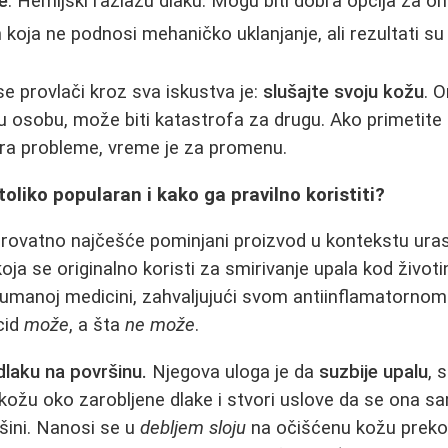
e
: Hemijski razlažu dlaku. Mogu biti dobra opcija za 
koja ne podnosi mehaničko uklanjanje, ali rezultati su 
se provlači kroz sva iskustva je:
slušajte svoju kožu
. 
nu osobu, može biti katastrofa za drugu. Ako primetit
ra probleme, vreme je za promenu.
toliko popularan i kako ga pravilno koristiti?
erovatno najčešće pominjani proizvod u kontekstu urasl
ja se originalno koristi za smirivanje upala kod životinj
humanoj medicini, zahvaljujući svom antiinflamatornom
cid
može
, a šta
ne može
.
 dlaku na površinu.
Njegova uloga je da
suzbije upalu
, 
kožu oko zarobljene dlake i stvori uslove da se ona sam
ršini. Nanosi se u
debljem sloju
na očišćenu kožu preko 