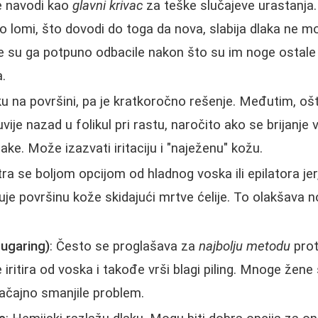
e navodi kao
glavni krivac
za teške slučajeve urastanja.
to lomi, što dovodi do toga da nova, slabija dlaka ne m
 su ga potpuno odbacile nakon što su im noge ostale
.
ku na površini, pa je kratkoročno rešenje. Međutim, oš
ije nazad u folikul pri rastu, naročito ako se brijanje
ke. Može izazvati iritaciju i "naježenu" kožu.
ra se boljom opcijom od hladnog voska ili epilatora jer
guje površinu kože skidajući mrtve ćelije. To olakšava n
ugaring)
: Često se proglašava za
najbolju metodu
prot
 iritira od voska i takođe vrši blagi piling. Mnoge žen
ačajno smanjile problem.