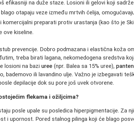
oš efikasniji na duže staze. Losioni ili gelovi koji sadrž
blago otapaju veze između mrtvih ćelija, omogućavaj
gi komercijalni preparati protiv urastanja (kao što je S
 ove kiseline.
 stub prevencije. Dobro podmazana i elastična koža
eđutim, treba birati lagana, nekomedogena sredstva koj
e losioni na bazi
uree
(npr. Balea sa 15% uree),
panten
, bademovo ili lavandino ulje. Važno je izbegavati te
sle depilacije dok su pore još uvek otvorene.
postojećim flekama i ožiljcima?
taju posle upale su posledica hiperpigmentacije. Za nj
ost i upornost. Pored stalnog pilinga koji će blago posve