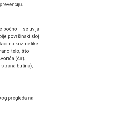
prevenciju.
 bočno ili se uvija
ije površinski sloj
stacima kozmetike.
ano telo, što
vorića (čir).
strana butina),
tkog pregleda na