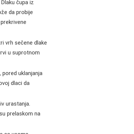
 Dlaku čupa iz
ože da probije
 prekrivene
tri vrh sečene dlake
 vrvi u suprotnom
, pored uklanjanja
ovoj dlaci da
iv urastanja.
e su prelaskom na