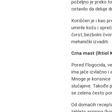
poželjno je preko to
ostavilo da deluje d
Korišćen je i kao p
umirile kožu i spre
čvrst, bezbolni čvor
mehanički izvaditi.
Crna mast (Ihtiol 
Pored Flogocida, ve
ima jače izvlačno i 
Mnoge je korisnice 
slučajeve. Takođe po
se zelena često pom
Od domaćih recepta
tableta aspirina (ko