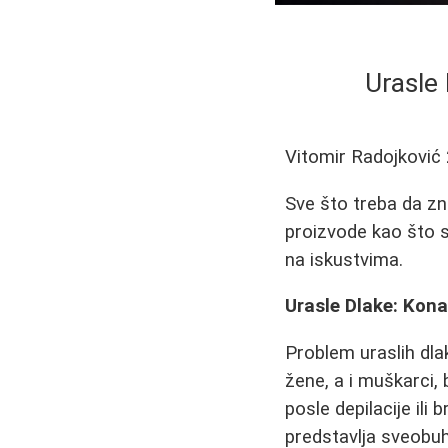
Urasle
Vitomir Radojković
Sve što treba da zn
proizvode kao što s
na iskustvima.
Urasle Dlake: Kon
Problem uraslih dlak
žene, a i muškarci,
posle depilacije ili 
predstavlja sveobuh