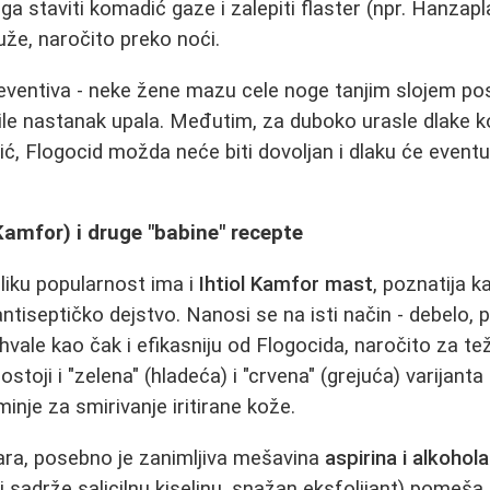
ga staviti komadić gaze i zalepiti flaster (npr. Hanzapl
uže, naročito preko noći.
reventiva - neke žene mazu cele noge tanjim slojem posl
čile nastanak upala. Međutim, za duboko urasle dlake k
ić, Flogocid možda neće biti dovoljan i dlaku će eventu
Kamfor) i druge "babine" recepte
liku popularnost ima i
Ihtiol Kamfor mast
, poznatija k
antiseptičko dejstvo. Nanosi se na isti način - debelo, 
hvale kao čak i efikasniju od Flogocida, naročito za te
stoji i "zelena" (hladeća) i "crvena" (grejuća) varijant
inje za smirivanje iritirane kože.
ra, posebno je zanimljiva mešavina
aspirina i alkohola
ji sadrže salicilnu kiselinu, snažan eksfolijant) pomeš