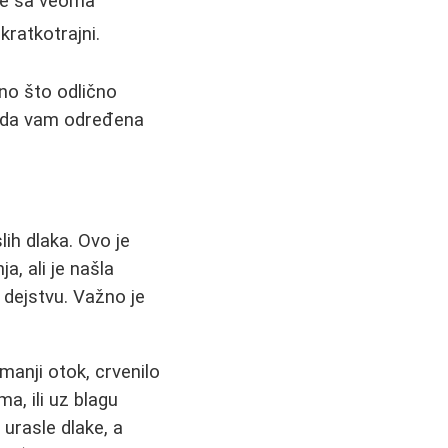
one sa veoma
kratkotrajni.
Ono što odlično
e da vam određena
ih dlaka. Ovo je
a, ali je našla
 dejstvu. Važno je
smanji otok, crvenilo
a, ili uz blagu
urasle dlake, a