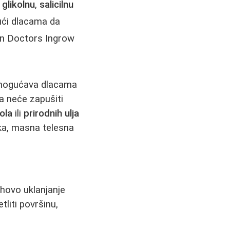
e
glikolnu
,
salicilnu
ući dlacama da
kin Doctors Ingrow
 omogućava dlacama
a neće zapušiti
ola
ili
prirodnih ulja
ška, masna telesna
ihovo uklanjanje
tliti površinu,