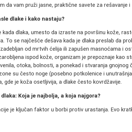
em da vam pruži jasne, praktične savete za rešavanje i 
sle dlake i kako nastaju?
e kada dlaka, umesto da izraste na površinu kože, raste
la. To se najčešće dešava kada je dlaka preslab da prob
i zadebljan od mrtvih ćelija ili zapušen masnoćama i o
arobljena ispod kože, organizam je prepoznaje kao str
venila, otoka, bolnosti, a ponekad i stvaranja gnojnog č
zone su često noge (posebno potkolenice i unutrašnja 
a, gde je koža osetljivija, a dlake često kovrdžavije.
dlaka: Koja je najbolja, a koja najgora?
ije je ključan faktor u borbi protiv urastanja. Evo kra