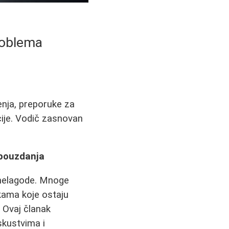
roblema
enja, preporuke za
cije. Vodič zasnovan
opouzdanja
i nelagode. Mnoge
ekama koje ostaju
i. Ovaj članak
skustvima i