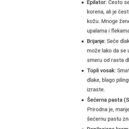
Epilator
: Često s
korena, ali je čes
kožu. Mnoge žene
upalama i flekama
Brijanje
: Seče dla
može lako da se uv
smeru od rasta dla
Topli vosak
: Smat
dlake, blago pilin
izraste.
Šećerna pasta (S
Prirodna je, manje
šećernu pastu zn