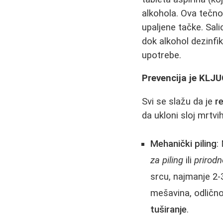
alkohola. Ova tečno
upaljene tačke. Sali
dok alkohol dezinfik
upotrebe.
Prevencija je KLJUČ
Svi se slažu da je
r
da ukloni sloj mrtvi
Mehanički piling
:
za piling
ili
prirod
srcu, najmanje 2-
mešavina, odličn
tuširanje
.