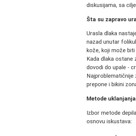
diskusijama, sa cilj
Šta su zapravo ura
Urasla dlaka nastaj
nazad unutar foliku
kože, koji može bit
Kada dlaka ostane z
dovodi do upale - cr
Najproblematičnije 
prepone i bikini zon
Metode uklanjanja 
Izbor metode depilac
osnovu iskustava: