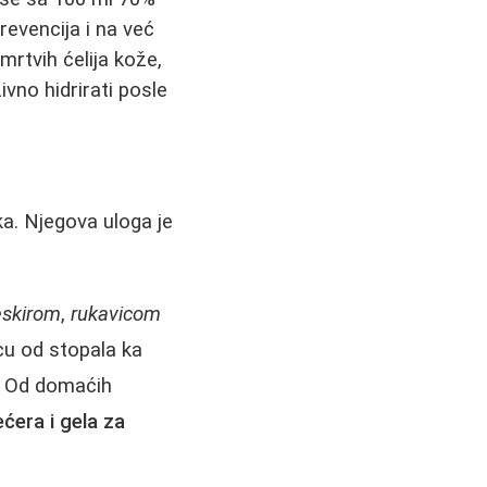
evencija i na već
 mrtvih ćelija kože,
vno hidrirati posle
ka. Njegova uloga je
eskirom
,
rukavicom
vcu od stopala ka
e. Od domaćih
ećera i gela za