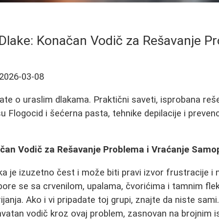
 Dlake: Konačan Vodič za Rešavanje P
2026-03-08
ate o uraslim dlakama. Praktični saveti, isprobana reš
u Flogocid i šećerna pasta, tehnike depilacije i preven
ačan Vodič za Rešavanje Problema i Vraćanje Sam
a je izuzetno čest i može biti pravi izvor frustracije 
 bore se sa crvenilom, upalama, čvorićima i tamnim fl
brijanja. Ako i vi pripadate toj grupi, znajte da niste sam
vatan vodič kroz ovaj problem, zasnovan na brojnim i