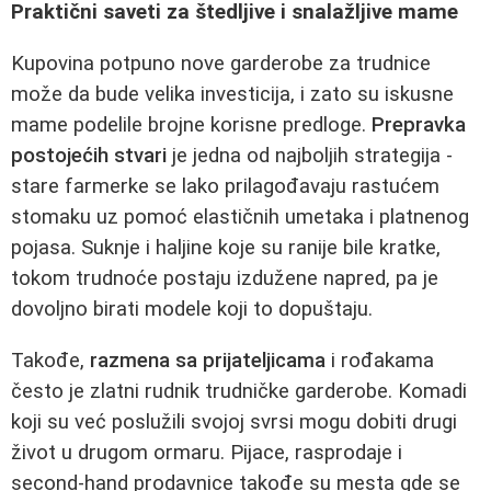
Praktični saveti za štedljive i snalažljive mame
Kupovina potpuno nove garderobe za trudnice
može da bude velika investicija, i zato su iskusne
mame podelile brojne korisne predloge.
Prepravka
postojećih stvari
je jedna od najboljih strategija -
stare farmerke se lako prilagođavaju rastućem
stomaku uz pomoć elastičnih umetaka i platnenog
pojasa. Suknje i haljine koje su ranije bile kratke,
tokom trudnoće postaju izdužene napred, pa je
dovoljno birati modele koji to dopuštaju.
Takođe,
razmena sa prijateljicama
i rođakama
često je zlatni rudnik trudničke garderobe. Komadi
koji su već poslužili svojoj svrsi mogu dobiti drugi
život u drugom ormaru. Pijace, rasprodaje i
second-hand prodavnice takođe su mesta gde se