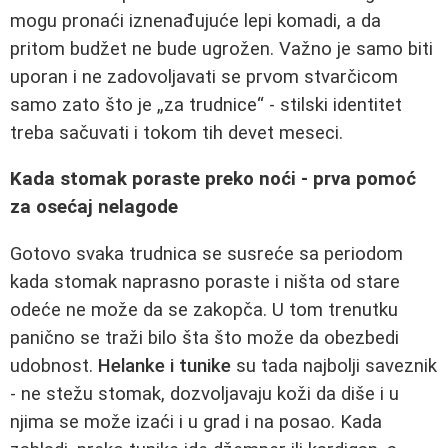
mogu pronaći iznenađujuće lepi komadi, a da
pritom budžet ne bude ugrožen. Važno je samo biti
uporan i ne zadovoljavati se prvom stvarčicom
samo zato što je „za trudnice“ - stilski identitet
treba sačuvati i tokom tih devet meseci.
Kada stomak poraste preko noći - prva pomoć
za osećaj nelagode
Gotovo svaka trudnica se susreće sa periodom
kada stomak naprasno poraste i ništa od stare
odeće ne može da se zakopča. U tom trenutku
panično se traži bilo šta što može da obezbedi
udobnost.
Helanke i tunike
su tada najbolji saveznik
- ne stežu stomak, dozvoljavaju koži da diše i u
njima se može izaći i u grad i na posao. Kada