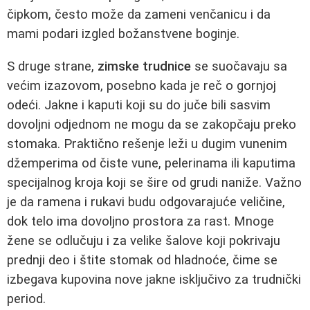
čipkom, često može da zameni venčanicu i da
mami podari izgled božanstvene boginje.
S druge strane,
zimske trudnice
se suočavaju sa
većim izazovom, posebno kada je reč o gornjoj
odeći. Jakne i kaputi koji su do juče bili sasvim
dovoljni odjednom ne mogu da se zakopčaju preko
stomaka. Praktično rešenje leži u dugim vunenim
džemperima od čiste vune, pelerinama ili kaputima
specijalnog kroja koji se šire od grudi naniže. Važno
je da ramena i rukavi budu odgovarajuće veličine,
dok telo ima dovoljno prostora za rast. Mnoge
žene se odlučuju i za velike šalove koji pokrivaju
prednji deo i štite stomak od hladnoće, čime se
izbegava kupovina nove jakne isključivo za trudnički
period.