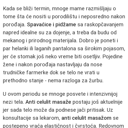
Kada se bliži termin, mnoge mame razmišljaju o
tome šta će nositi u porodilištu i neposredno nakon
porođaja.
Spavaćice i pidžame
sa raskopčavanjem
napred idealne su za dojenje, a treba da budu od
mekanog i prirodnog materijala. Dobro je poneti i
par helanki ili laganih pantalona sa širokim pojasom,
jer će stomak još neko vreme biti osetljiv. Pojedine
žene i nakon porođaja nastavljaju da nose
trudničke farmerke dok se telo ne vrati u
prethodno stanje - nema razloga za žurbu.
U ovom periodu se mnoge posvete i intenzivnijoj
nezi tela.
Anti celulit masaže
postaju još aktuelnije
jer sada telo može da podnese jači pritisak. Uz
konsultacije sa lekarom,
anti celulit masažom
se
postepeno vraća elastičnost i čvrstoća. Redovnom