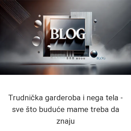
Trudnička garderoba i nega tela -
sve što buduće mame treba da
znaju