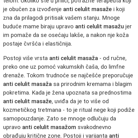
telom. Ukoliko ste u prilici, potražite terapeuta koji
je obučen za izvođenje
anti celulit masaže
i koji
zna da prilagodi pritisak vašem stanju. Mnoge
buduće mame biraju upravo
anti celulit masažu
jer
im pomaže da se osećaju lakše, a nakon nje koža
postaje čvršća i elastičnija.
Postoji više vrsta
anti celulit masaža
- od ručne,
preko one uz pomoć vakumskih čaša, do limfne
drenaže. Tokom trudnoće se najčešće preporučuje
anti celulit masaža
sa prirodnim kremama i blagim
pokretima. Kada je žena upoznata sa prednostima
anti celulit masaže
, uviđa da je to više od
kozmetičkog tretmana - to je ritual nege koji podiže
samopouzdanje. Zato se mnoge odlučuju da
upravo
anti celulit masažom
svakodnevno
obrađuju kritične zone. Postoji i varijanta
anti