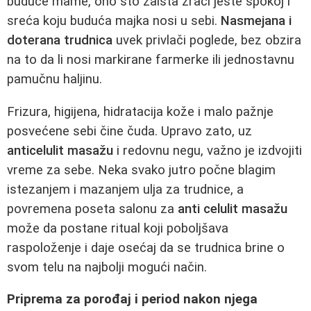
buduće mame, ono što zaista zrači jeste spokoj i
sreća koju buduća majka nosi u sebi.
Nasmejana i
doterana trudnica
uvek privlači poglede, bez obzira
na to da li nosi markirane farmerke ili jednostavnu
pamučnu haljinu.
Frizura, higijena, hidratacija kože i malo pažnje
posvećene sebi čine čuda. Upravo zato, uz
anticelulit masažu
i redovnu negu, važno je izdvojiti
vreme za sebe. Neka svako jutro počne blagim
istezanjem i mazanjem ulja za trudnice, a
povremena poseta salonu za
anti celulit masažu
može da postane ritual koji poboljšava
raspoloženje i daje osećaj da se trudnica brine o
svom telu na najbolji mogući način.
Priprema za porođaj i period nakon njega