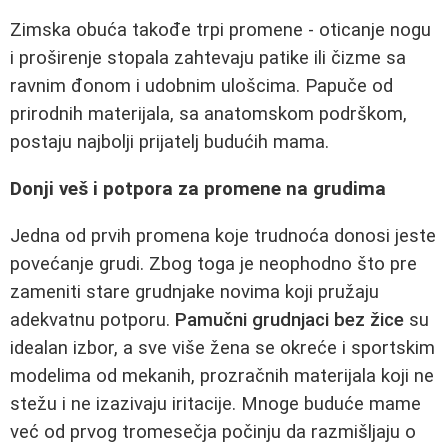
Zimska obuća takođe trpi promene - oticanje nogu
i proširenje stopala zahtevaju patike ili čizme sa
ravnim đonom i udobnim ulošcima. Papuče od
prirodnih materijala, sa anatomskom podrškom,
postaju najbolji prijatelj budućih mama.
Donji veš i potpora za promene na grudima
Jedna od prvih promena koje trudnoća donosi jeste
povećanje grudi. Zbog toga je neophodno što pre
zameniti stare grudnjake novima koji pružaju
adekvatnu potporu.
Pamučni grudnjaci bez žice
su
idealan izbor, a sve više žena se okreće i sportskim
modelima od mekanih, prozračnih materijala koji ne
stežu i ne izazivaju iritacije. Mnoge buduće mame
već od prvog tromesečja počinju da razmišljaju o