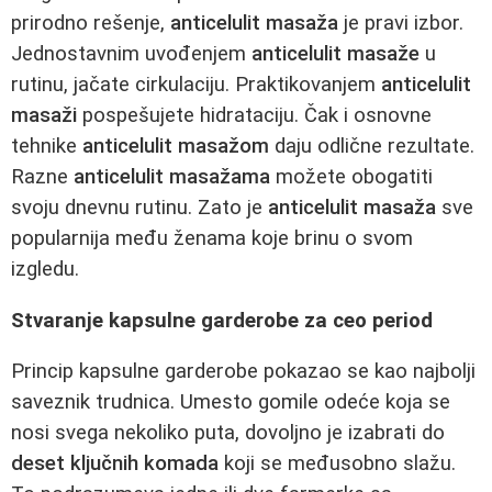
prirodno rešenje,
anticelulit masaža
je pravi izbor.
Jednostavnim uvođenjem
anticelulit masaže
u
rutinu, jačate cirkulaciju. Praktikovanjem
anticelulit
masaži
pospešujete hidrataciju. Čak i osnovne
tehnike
anticelulit masažom
daju odlične rezultate.
Razne
anticelulit masažama
možete obogatiti
svoju dnevnu rutinu. Zato je
anticelulit masaža
sve
popularnija među ženama koje brinu o svom
izgledu.
Stvaranje kapsulne garderobe za ceo period
Princip kapsulne garderobe pokazao se kao najbolji
saveznik trudnica. Umesto gomile odeće koja se
nosi svega nekoliko puta, dovoljno je izabrati do
deset ključnih komada
koji se međusobno slažu.