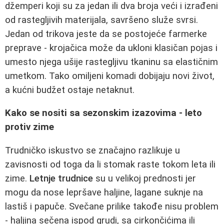
džemperi koji su za jedan ili dva broja veći i izrađeni
od rastegljivih materijala, savršeno služe svrsi.
Jedan od trikova jeste da se postojeće farmerke
preprave - krojačica može da ukloni klasičan pojas i
umesto njega ušije rastegljivu tkaninu sa elastičnim
umetkom. Tako omiljeni komadi dobijaju novi život,
a kućni budžet ostaje netaknut.
Kako se nositi sa sezonskim izazovima - leto
protiv zime
Trudničko iskustvo se značajno razlikuje u
zavisnosti od toga da li stomak raste tokom leta ili
zime.
Letnje trudnice
su u velikoj prednosti jer
mogu da nose lepršave haljine, lagane suknje na
lastiš i papuče. Svečane prilike takođe nisu problem
- haljina sečena ispod grudi, sa cirkončićima ili