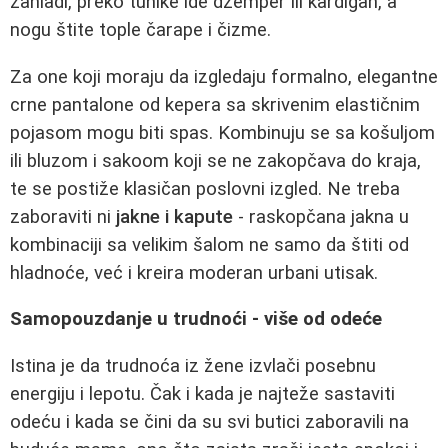
zahladi, preko tunike ide džemper ili kardigan, a
nogu štite tople čarape i čizme.
Za one koji moraju da izgledaju formalno, elegantne
crne pantalone od kepera sa skrivenim elastičnim
pojasom mogu biti spas. Kombinuju se sa košuljom
ili bluzom i sakoom koji se ne zakopčava do kraja,
te se postiže klasičan poslovni izgled. Ne treba
zaboraviti ni
jakne i kapute
- raskopčana jakna u
kombinaciji sa velikim šalom ne samo da štiti od
hladnoće, već i kreira moderan urbani utisak.
Samopouzdanje u trudnoći - više od odeće
Istina je da trudnoća iz žene izvlači posebnu
energiju i lepotu. Čak i kada je najteže sastaviti
odeću i kada se čini da su svi butici zaboravili na