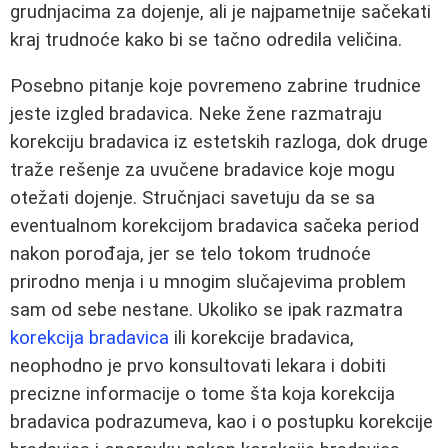
grudnjacima za dojenje, ali je najpametnije sačekati
kraj trudnoće kako bi se tačno odredila veličina.
Posebno pitanje koje povremeno zabrine trudnice
jeste izgled bradavica. Neke žene razmatraju
korekciju bradavica iz estetskih razloga, dok druge
traže rešenje za uvučene bradavice koje mogu
otežati dojenje. Stručnjaci savetuju da se sa
eventualnom korekcijom bradavica sačeka period
nakon porođaja, jer se telo tokom trudnoće
prirodno menja i u mnogim slučajevima problem
sam od sebe nestane. Ukoliko se ipak razmatra
korekcija bradavica
ili korekcije bradavica,
neophodno je prvo konsultovati lekara i dobiti
precizne informacije o tome šta koja korekcija
bradavica podrazumeva, kao i o postupku korekcije