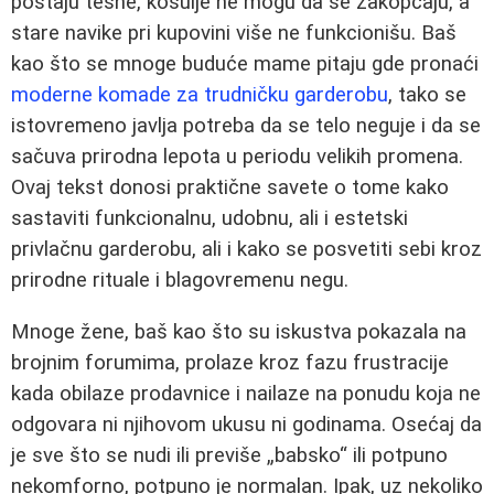
postaju tesne, košulje ne mogu da se zakopčaju, a
stare navike pri kupovini više ne funkcionišu. Baš
kao što se mnoge buduće mame pitaju gde pronaći
moderne komade za trudničku garderobu
, tako se
istovremeno javlja potreba da se telo neguje i da se
sačuva prirodna lepota u periodu velikih promena.
Ovaj tekst donosi praktične savete o tome kako
sastaviti funkcionalnu, udobnu, ali i estetski
privlačnu garderobu, ali i kako se posvetiti sebi kroz
prirodne rituale i blagovremenu negu.
Mnoge žene, baš kao što su iskustva pokazala na
brojnim forumima, prolaze kroz fazu frustracije
kada obilaze prodavnice i nailaze na ponudu koja ne
odgovara ni njihovom ukusu ni godinama. Osećaj da
je sve što se nudi ili previše „babsko“ ili potpuno
nekomforno, potpuno je normalan. Ipak, uz nekoliko