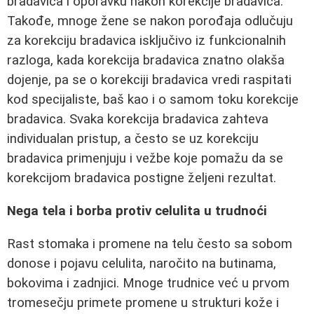
bradavica i oporavku nakon korekcije bradavica.
Takođe, mnoge žene se nakon porođaja odlučuju
za korekciju bradavica isključivo iz funkcionalnih
razloga, kada korekcija bradavica znatno olakša
dojenje, pa se o korekciji bradavica vredi raspitati
kod specijaliste, baš kao i o samom toku korekcije
bradavica. Svaka korekcija bradavica zahteva
individualan pristup, a često se uz korekciju
bradavica primenjuju i vežbe koje pomažu da se
korekcijom bradavica postigne željeni rezultat.
Nega tela i borba protiv celulita u trudnoći
Rast stomaka i promene na telu često sa sobom
donose i pojavu celulita, naročito na butinama,
bokovima i zadnjici. Mnoge trudnice već u prvom
tromesečju primete promene u strukturi kože i