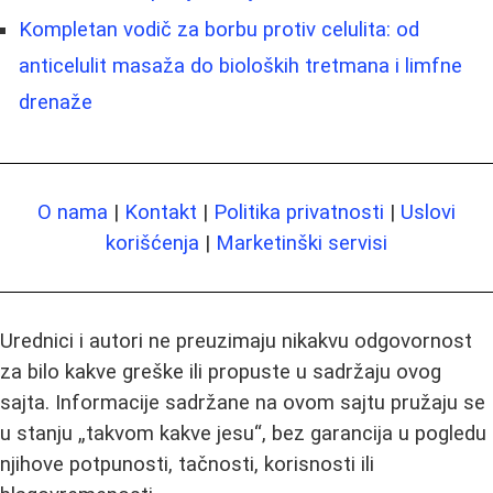
Kompletan vodič za borbu protiv celulita: od
anticelulit masaža do bioloških tretmana i limfne
drenaže
O nama
|
Kontakt
|
Politika privatnosti
|
Uslovi
korišćenja
|
Marketinški servisi
Urednici i autori ne preuzimaju nikakvu odgovornost
za bilo kakve greške ili propuste u sadržaju ovog
sajta. Informacije sadržane na ovom sajtu pružaju se
u stanju „takvom kakve jesu“, bez garancija u pogledu
njihove potpunosti, tačnosti, korisnosti ili