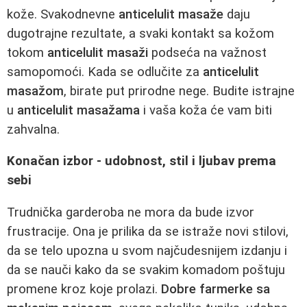
kože. Svakodnevne
anticelulit masaže
daju
dugotrajne rezultate, a svaki kontakt sa kožom
tokom
anticelulit masaži
podseća na važnost
samopomoći. Kada se odlučite za
anticelulit
masažom
, birate put prirodne nege. Budite istrajne
u
anticelulit masažama
i vaša koža će vam biti
zahvalna.
Konačan izbor - udobnost, stil i ljubav prema
sebi
Trudnička garderoba ne mora da bude izvor
frustracije. Ona je prilika da se istraže novi stilovi,
da se telo upozna u svom najčudesnijem izdanju i
da se nauči kako da se svakim komadom poštuju
promene kroz koje prolazi.
Dobre farmerke sa