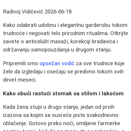
Radivoj Vidičević
2026-06-18
Kako odabrati udobnu i elegantnu garderobu tokom
trudnoće i negovati telo prirodnim ritualima. Otkrijte
savete o anticelulit masaži, korekciji bradavica i
održavanju samopouzdanja u drugom stanju.
Pripremili smo
opsežan vodič
za sve trudnice koje
žele da izgledaju i osećaju se predivno tokom svih
devet meseci.
Kako obući rastući stomak sa stilom i lakoćom
Kada žena stupi u drugo stanje, jedan od prvih
izazova sa kojim se susreće jeste svakodnevno
oblačenje. Gotovo preko noći, omiljene farmerke