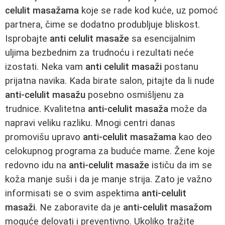
celulit masažama
koje se rade kod kuće, uz pomoć
partnera, čime se dodatno produbljuje bliskost.
Isprobajte
anti celulit masaže
sa esencijalnim
uljima bezbednim za trudnoću i rezultati neće
izostati. Neka vam
anti celulit masaži
postanu
prijatna navika. Kada birate salon, pitajte da li nude
anti-celulit masažu
posebno osmišljenu za
trudnice. Kvalitetna
anti-celulit masaža
može da
napravi veliku razliku. Mnogi centri danas
promovišu upravo
anti-celulit masažama
kao deo
celokupnog programa za buduće mame. Žene koje
redovno idu na
anti-celulit masaže
ističu da im se
koža manje suši i da je manje strija. Zato je važno
informisati se o svim aspektima
anti-celulit
masaži
. Ne zaboravite da je
anti-celulit masažom
moguće delovati i preventivno. Ukoliko tražite