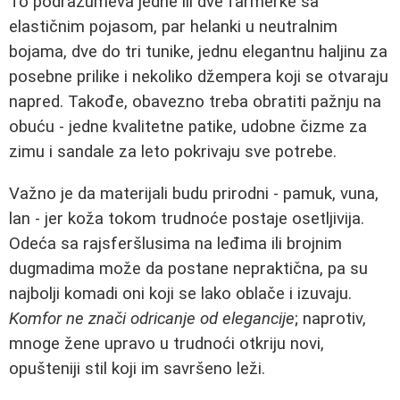
To podrazumeva jedne ili dve farmerke sa
elastičnim pojasom, par helanki u neutralnim
bojama, dve do tri tunike, jednu elegantnu haljinu za
posebne prilike i nekoliko džempera koji se otvaraju
napred. Takođe, obavezno treba obratiti pažnju na
obuću - jedne kvalitetne patike, udobne čizme za
zimu i sandale za leto pokrivaju sve potrebe.
Važno je da materijali budu prirodni - pamuk, vuna,
lan - jer koža tokom trudnoće postaje osetljivija.
Odeća sa rajsferšlusima na leđima ili brojnim
dugmadima može da postane nepraktična, pa su
najbolji komadi oni koji se lako oblače i izuvaju.
Komfor ne znači odricanje od elegancije
; naprotiv,
mnoge žene upravo u trudnoći otkriju novi,
opušteniji stil koji im savršeno leži.