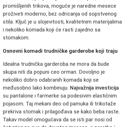
promišljenih trikova, moguće je naredne mesece
proživeti moderno, bez odricanja od sopstvenog
stila. Ključ je u slojevitosti, kvalitetnim materijalima
i nekoliko komada koji će rasti zajedno sa
stomakom.
Osnovni komadi trudničke garderobe koji traju
Idealna trudnička garderoba ne mora da bude
skupa niti da popuni ceo orman. Dovoljno je
nekoliko dobro odabranih komada koji se
međusobno lako kombinuju.
Najvažnija investicija
su pantalone i farmerke sa podesivim elastičnim
pojasom. Taj mekani deo od pamuka ili trikotaže
prekriva stomak i prilagođava se kako beba raste.
Takav model omogućava da se isti par nosi od