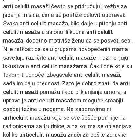
anti celulit masaži
često se pridružuju i vežbe za
jačanje mišića, čime se postiže celovit oporavak.
Svaka
anti celulit masaža
, bilo da je u pitanju
anti
celulit masaža
u salonu ili kućna
anti celulit
masaža
, dodatno motiviše ženu da se posveti sebi.
Nije retkost da se u grupama novopečenih mama
savetuju različite
anti celulit masaže
i razmenjuju
iskustva o
anti celulit masažama
. Čak i one koje su
tokom trudnoće izbegavale
anti celulit masaži
,
sada im daju prednost. Zato je dobro znati da
anti
celulit masaži
pomažu i kod otklanjanja umora, a
upravo je
anti celulit masažom
moguće smanjiti
osećaj težine u nogama. Ne zaboravimo ni
anticelulit masažu
koja se sve češće pominje na
radionicama za trudnice, a na kojima se objašnjava
koliko
anticelulit masaža
znači za opšte zdravlje