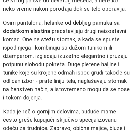
četvrtog pa sve do devetog meseca, a neretko i
neko vreme nakon porođaja dok se telo oporavlja.
Osim pantalona,
helanke od debljeg pamuka sa
dodatkom elastina
predstavljaju drugi neizostavni
komad. One ne stežu stomak, a kada se spuste
ispod njega i kombinuju sa dužom tunikom ili
džemperom, izgledaju izuzetno elegantno i pružaju
potpunu slobodu pokreta. Duge pletene haljine i
tunike koje su krojene odmah ispod grudi takođe su
odličan izbor - prate liniju tela, naglašavaju stomak
na ženstven način, a istovremeno mogu da se nose
i tokom dojenja.
Kada je reč o gornjim delovima, buduće mame
često greše kupujući isključivo specijalizovanu
odeću za trudnice. Zapravo, obične majice, bluze i