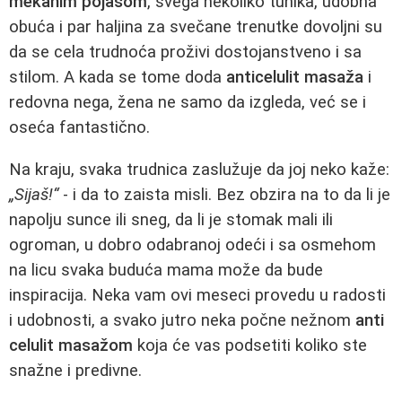
mekanim pojasom
, svega nekoliko tunika, udobna
obuća i par haljina za svečane trenutke dovoljni su
da se cela trudnoća proživi dostojanstveno i sa
stilom. A kada se tome doda
anticelulit masaža
i
redovna nega, žena ne samo da izgleda, već se i
oseća fantastično.
Na kraju, svaka trudnica zaslužuje da joj neko kaže:
„Sijaš!“
- i da to zaista misli. Bez obzira na to da li je
napolju sunce ili sneg, da li je stomak mali ili
ogroman, u dobro odabranoj odeći i sa osmehom
na licu svaka buduća mama može da bude
inspiracija. Neka vam ovi meseci provedu u radosti
i udobnosti, a svako jutro neka počne nežnom
anti
celulit masažom
koja će vas podsetiti koliko ste
snažne i predivne.