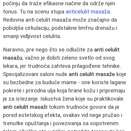
počinju da traže efikasne načine da održe njen
tonus. Tu na scenu stupa
anticelulit masaža
.
Redovna anti celulit masaža može značajno da
poboljša cirkulaciju, podstakne limfnu drenažu i
smanji vidljivost celulita.
Naravno, pre nego što se odlučite za
anti celulit
masažu
, važno je dobiti zeleno svetlo od svog
lekara, jer trudnoća zahteva prilagođene tehnike.
Specijalizovani saloni nude
anti celulit masaže
koje
su bezbedne za buduće mame - one koriste lagane
pokrete i prirodna ulja koja hrane kožu i pripremaju
je za istezanje. Iskustva žena koje su praktikovale
anti celulit masaži
tokom trudnoće govore da je
pored estetskog efekta, ovakav vid nege pružao i
trenutke opuštanja i povezivanja sa sopstvenim