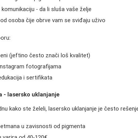
 komunikaciju - da li sluša vaše želje
 od osoba čije obrve vam se sviđaju uživo
boru:
ni (jeftino često znači loš kvalitet)
nstagram fotografijama
dukacija i sertifikata
 - lasersko uklanjanje
nu kako ste želeli, lasersko uklanjanje je često rešenj
tretmana u zavisnosti od pigmenta
 varira od 40-120€