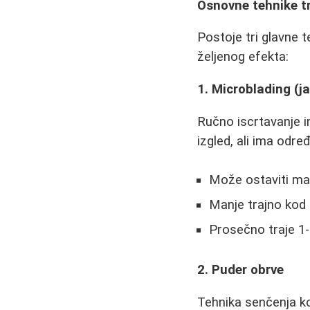
Osnovne tehnike t
Postoje tri glavne t
željenog efekta:
1. Microblading (j
Ručno iscrtavanje in
izgled, ali ima odr
Može ostaviti mal
Manje trajno kod
Prosečno traje 1-
2. Puder obrve
Tehnika senčenja ko