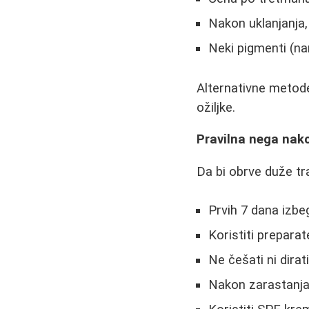
Nakon uklanjanja
Neki pigmenti (na
Alternativne metode
ožiljke.
Pravilna nega nak
Da bi obrve duže tra
Prvih 7 dana izbe
Koristiti prepara
Ne češati ni dirat
Nakon zarastanja,