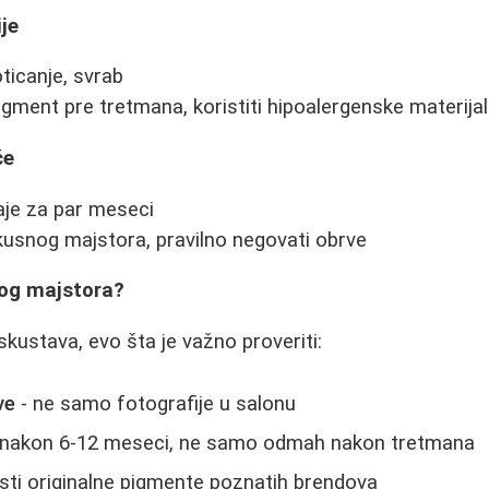
ije
ticanje, svrab
pigment pre tretmana, koristiti hipoalergenske materija
će
aje za par meseci
skusnog majstora, pravilno negovati obrve
vog majstora?
skustava, evo šta je važno proveriti:
ve
- ne samo fotografije u salonu
 nakon 6-12 meseci, ne samo odmah nakon tretmana
risti originalne pigmente poznatih brendova