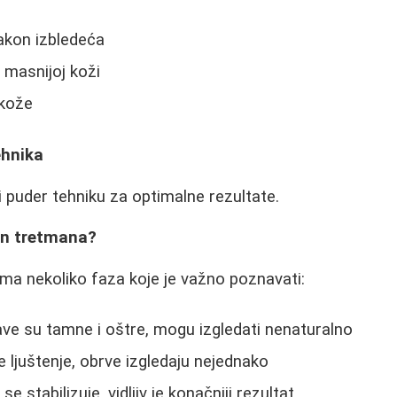
nakon izbledeća
 masnijoj koži
 kože
ehnika
i puder tehniku za optimalne rezultate.
on tretmana?
ma nekoliko faza koje je važno poznavati:
e su tamne i oštre, mogu izgledati nenaturalno
 ljuštenje, obrve izgledaju nejednako
se stabilizuje, vidljiv je konačniji rezultat