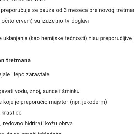
, preporučuje se pauza od 3 meseca pre novog tretma
ročito crveni) su izuzetno tvrdoglavi
 uklanjanja (kao hemijske tečnosti) nisu preporučljive 
on tretmana
jale i lepo zarastale:
gavati vodu, znoj, sunce i šminku
te koje je preporučio majstor (npr. jekoderm)
i krastice
 redovno hidrirati kožu obrva