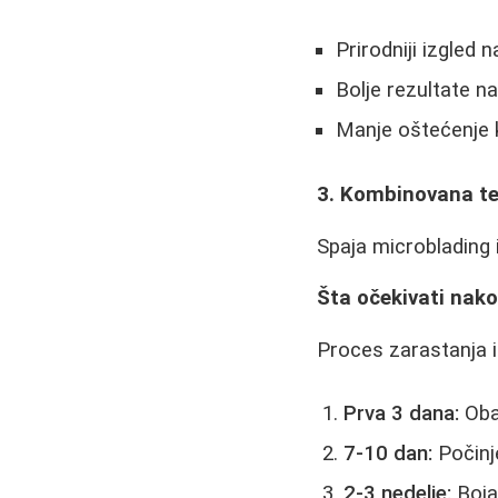
Prirodniji izgled 
Bolje rezultate na
Manje oštećenje
3. Kombinovana t
Spaja microblading 
Šta očekivati nak
Proces zarastanja i
Prva 3 dana:
Obav
7-10 dan:
Počinje
2-3 nedelje:
Boja 