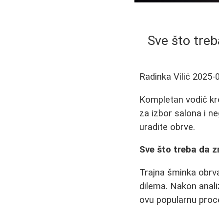
Sve što treb
Radinka Vilić
2025-
Kompletan vodič kro
za izbor salona i n
uradite obrve.
Sve što treba da zn
Trajna šminka obrva 
dilema. Nakon anal
ovu popularnu proc