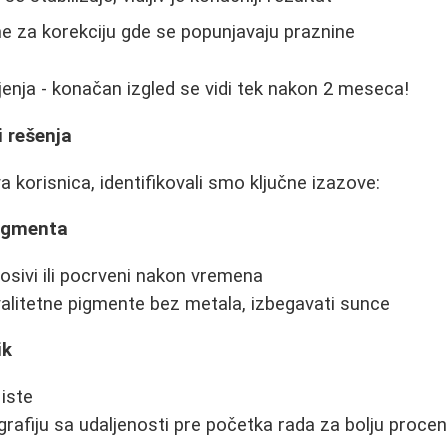
 za korekciju gde se popunjavaju praznine
ljenja - konačan izgled se vidi tek nakon 2 meseca!
i rešenja
 korisnica, identifikovali smo ključne izazove:
pigmenta
sivi ili pocrveni nakon vremena
kvalitetne pigmente bez metala, izbegavati sunce
ik
iste
grafiju sa udaljenosti pre početka rada za bolju proce