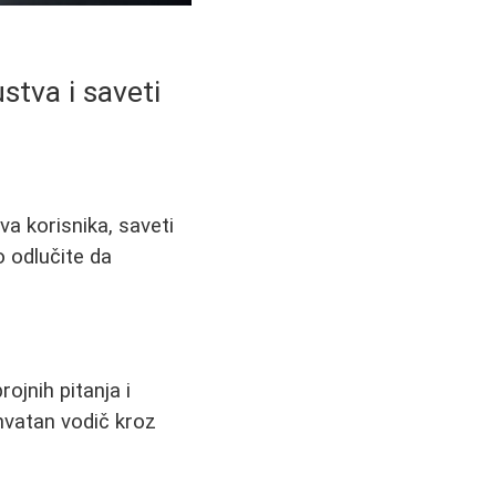
stva i saveti
va korisnika, saveti
o odlučite da
ojnih pitanja i
hvatan vodič kroz