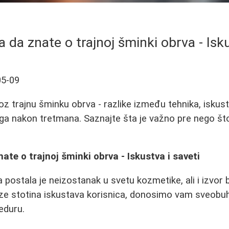
a da znate o trajnoj šminki obrva - Isku
05-09
z trajnu šminku obrva - razlike između tehnika, iskust
ega nakon tretmana. Saznajte šta je važno pre nego št
ate o trajnoj šminki obrva - Iskustva i saveti
postala je neizostanak u svetu kozmetike, ali i izvor br
ize stotina iskustava korisnica, donosimo vam sveobu
eduru.