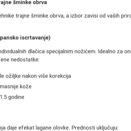
rajne šminke obrva
ehnike trajne šminke obrva, a izbor zavisi od vaših prir
apansko iscrtavanje)
dividualnih dlačica specijalnim nožićem. Idealno za one
eđene nedostatke:
e ožiljke nakon više korekcija
 masnije kože
1.5 godine
ja daje efekat lagane olovke. Prednosti uključuju: