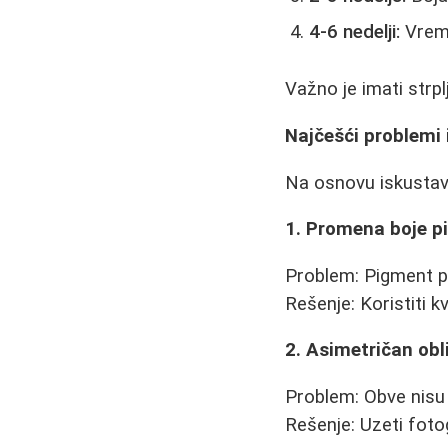
4-6 nedelji:
Vreme
Važno je imati strp
Najčešći problemi 
Na osnovu iskustava
1. Promena boje 
Problem: Pigment po
Rešenje: Koristiti 
2. Asimetričan obl
Problem: Obve nisu 
Rešenje: Uzeti foto