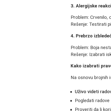
3. Alergijske reakc
Problem: Crvenilo, o
Rešenje: Testirati 
4. Prebrzo izblede
Problem: Boja nest
Rešenje: Izabrati i
Kako izabrati pra
Na osnovu brojnih i
Uživo videti rado
Pogledati radove
Proveriti da li ko