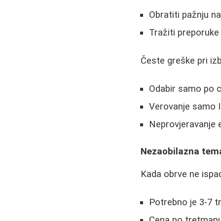
Obratiti pažnju na
Tražiti preporuke
Česte greške pri iz
Odabir samo po ce
Verovanje samo I
Neprovjeravanje e
Nezaobilazna tema
Kada obrve ne ispad
Potrebno je 3-7 
Cena po tretmanu