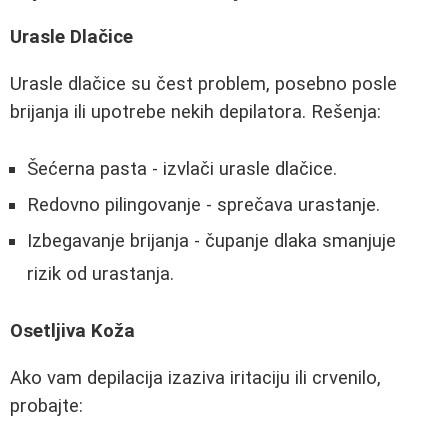
Urasle Dlačice
Urasle dlačice su čest problem, posebno posle
brijanja ili upotrebe nekih depilatora. Rešenja:
Šećerna pasta - izvlači urasle dlačice.
Redovno pilingovanje - sprečava urastanje.
Izbegavanje brijanja - čupanje dlaka smanjuje
rizik od urastanja.
Osetljiva Koža
Ako vam depilacija izaziva iritaciju ili crvenilo,
probajte: