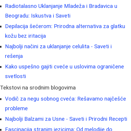
Radiotalasno Uklanjanje Mladeža i Bradavica u
Beogradu: Iskustva i Saveti
Depilacija šećerom: Prirodna alternativa za glatku
kožu bez iritacija
Najbolji načini za uklanjanje celulita - Saveti i
rešenja
Kako uspešno gajiti cveće u uslovima ograničene
svetlosti
Tekstovi na srodnim blogovima
Vodič za negu sobnog cveća: Rešavamo najčešće
probleme
Najbolji Balzami za Usne - Saveti i Prirodni Recepti
Fascinacija stranim jezicima: Od melodije do