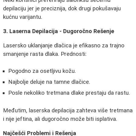
Neki korisnici preferiraju salonksu šećernu
depilaciju jer je preciznija, dok drugi pokušavaju
kućnu varijantu.
3. Laserna Depilacija - Dugoročno Rešenje
Lasersko uklanjanje dlačica je efikasno za trajno
smanjenje rasta dlaka. Prednosti:
Pogodno za osetljivu kožu.
Najbolje deluje na tamne dlačice.
Posle nekoliko tretmana dlake prestaju da rastu.
Međutim, laserska depilacija zahteva više tretmana
i nije jeftina, ali dugoročno može biti isplativa.
Najčešći Problemi i Rešenja