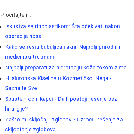
Pročitajte i...
Iskustva sa rinoplastikom: Šta očekivati nakon
operacije nosa
Kako se rešiti bubuljica i akni: Najbolji prirodni i
medicinski tretmani
Najbolji preparati za hidrataciju kože tokom zime
Hijaluronska Kiselina u Kozmetičkoj Nega -
Saznajte Sve
Spušteni očni kapci - Da li postoji rešenje bez
hirurgije?
Zašto mi skljočaju zglobovi? Uzroci i rešenja za
skljoctanje zglobova