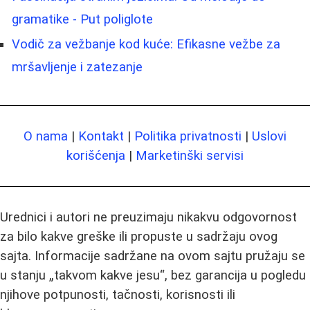
gramatike - Put poliglote
Vodič za vežbanje kod kuće: Efikasne vežbe za
mršavljenje i zatezanje
O nama
|
Kontakt
|
Politika privatnosti
|
Uslovi
korišćenja
|
Marketinški servisi
Urednici i autori ne preuzimaju nikakvu odgovornost
za bilo kakve greške ili propuste u sadržaju ovog
sajta. Informacije sadržane na ovom sajtu pružaju se
u stanju „takvom kakve jesu“, bez garancija u pogledu
njihove potpunosti, tačnosti, korisnosti ili