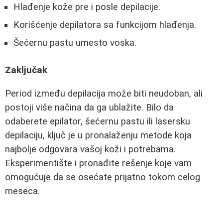
Hlađenje kože pre i posle depilacije.
Korišćenje depilatora sa funkcijom hlađenja.
Šećernu pastu umesto voska.
Zaključak
Period između depilacija može biti neudoban, ali
postoji više načina da ga ublažite. Bilo da
odaberete epilator, šećernu pastu ili lasersku
depilaciju, ključ je u pronalaženju metode koja
najbolje odgovara vašoj koži i potrebama.
Eksperimentište i pronađite rešenje koje vam
omogućuje da se osećate prijatno tokom celog
meseca.