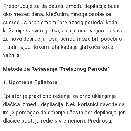
Preporučuje se da pauza između depilacija bude
oko mesec dana. Međutim, mnoge osobe se
susreću s problemom "prelaznog perioda" kada
koža nije sasvim glatka, ali nije ni dovoljno dlakava
za novu depilaciju. Ovaj period može biti posebno
frustrirajući tokom leta kada je glatkoća kože
važnija.
Metode za Rešavanje "Prelaznog Perioda"
1. Upotreba Epilatora
Epilator je praktično rešenje za brzo uklanjanje
dlačica između depilacija. Neki korisnici navode da
im je pomogao da smanje učestalost depilacija, jer
dlačice postaju redje s vremenom. Prednosti: