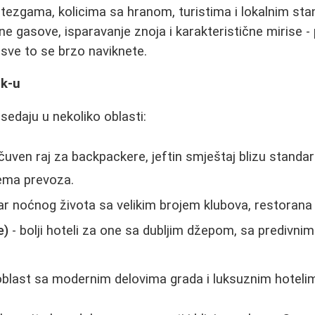
 tezgama, kolicima sa hranom, turistima i lokalnim st
ne gasove, isparavanje znoja i karakteristične mirise -
a sve to se brzo naviknete.
ok-u
sedaju u nekoliko oblasti:
čuven raj za backpackere, jeftin smještaj blizu standa
tema prevoza.
ar noćnog života sa velikim brojem klubova, restorana i
e)
- bolji hoteli za one sa dubljim džepom, sa predivni
blast sa modernim delovima grada i luksuznim hoteli