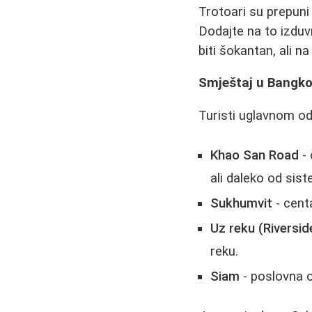
Trotoari su prepuni
Dodajte na to izduv
biti šokantan, ali n
Smještaj u Bangk
Turisti uglavnom od
Khao San Road
- 
ali daleko od sis
Sukhumvit
- cent
Uz reku (Riversid
reku.
Siam
- poslovna o