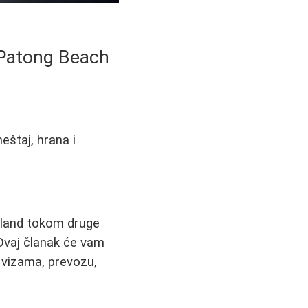
i Patong Beach
eštaj, hrana i
ajland tokom druge
Ovaj članak će vam
 vizama, prevozu,