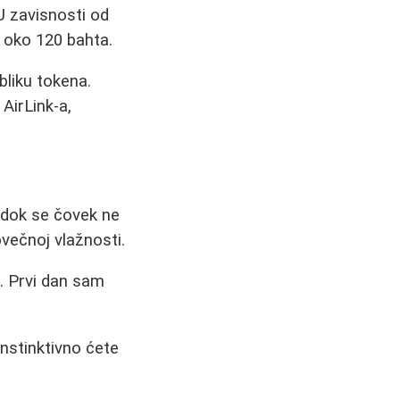
 U zavisnosti od
 oko 120 bahta.
obliku tokena.
AirLink-a,
a dok se čovek ne
večnoj vlažnosti.
. Prvi dan sam
nstinktivno ćete