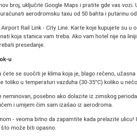
jihov broj, uključite Google Maps i pratite gde vas vozi.
 uračunati aerodromsku taxu od 50 bahta i putarinu od
 Airport Rail Link - City Line. Karte koje kupujete su u 
ti koja stanica vam treba. Ako vam hotel nije na liniji 
rebati presedanje.
kok-u
 ćete se suočiti je klima koja je, blago rečeno, užasn
je toliko u temperaturi vazduha (30-35°C) koliko u nečo
e neminovan, posebno ako dolazite iz zimskog perioda
čem i umijem čim sam izašao iz aerodroma.
om - veoma bitno da zapamtite kada prelazite ulicu! I
 što može biti opasno.