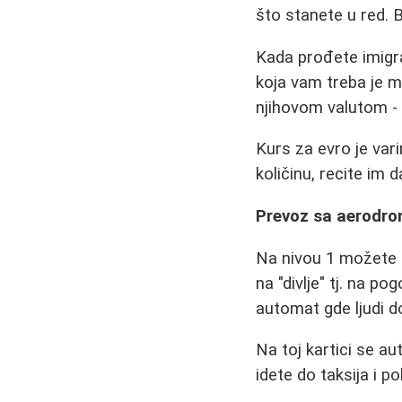
što stanete u red. 
Kada prođete imigra
koja vam treba je m
njihovom valutom -
Kurs za evro je va
količinu, recite im
Prevoz sa aerodr
Na nivou 1 možete iz
na "divlje" tj. na po
automat gde ljudi do
Na toj kartici se a
idete do taksija i p