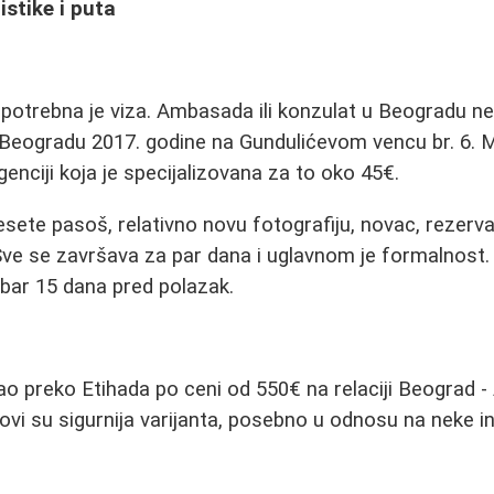
istike i puta
 potrebna je viza. Ambasada ili konzulat u Beogradu ne 
 Beogradu 2017. godine na Gundulićevom vencu br. 6. 
agenciji koja je specijalizovana za to oko 45€.
sete pasoš, relativno novu fotografiju, novac, rezervac
Sve se završava za par dana i uglavnom je formalnost
bar 15 dana pred polazak.
o preko Etihada po ceni od 550€ na relaciji Beograd -
vi su sigurnija varijanta, posebno u odnosu na neke ind