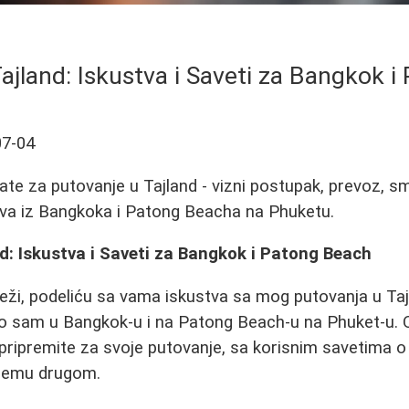
ajland: Iskustva i Saveti za Bangkok 
07-04
ate za putovanje u Tajland - vizni postupak, prevoz, sm
va iz Bangkoka i Patong Beacha na Phuketu.
d: Iskustva i Saveti za Bangkok i Patong Beach
veži, podeliću sa vama iskustva sa mog putovanja u T
Bio sam u Bangkok-u i na Patong Beach-u na Phuket-u. 
pripremite za svoje putovanje, sa korisnim savetima o
čemu drugom.