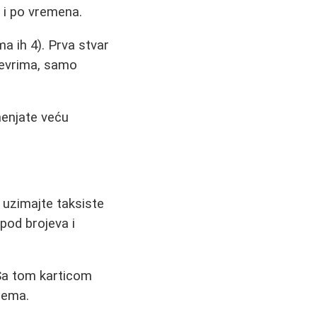
t i po vremena.
a ih 4). Prva stvar
i evrima, samo
menjate veću
e uzimajte taksiste
spod brojeva i
 Sa tom karticom
blema.