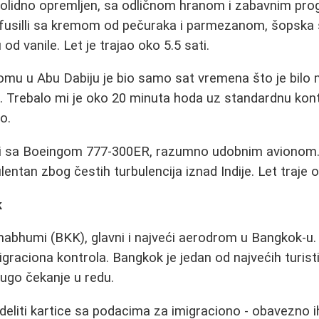
 solidno opremljen, sa odličnom hranom i zabavnim pr
 fusilli sa kremom od pečuraka i parmezanom, šopska s
d vanile. Let je trajao oko 5.5 sati.
mu u Abu Dabiju je bio samo sat vremena što je bilo ma
. Trebalo mi je oko 20 minuta hoda uz standardnu kont
o.
i sa Boeingom 777-300ER, razumno udobnim avionom. H
ulentan zbog čestih turbulencija iznad Indije. Let traje o
k
rnabhumi (BKK), glavni i najveći aerodrom u Bangkok-u.
igraciona kontrola. Bangkok je jedan od najvećih turist
ugo čekanje u redu.
eliti kartice sa podacima za imigraciono - obavezno i