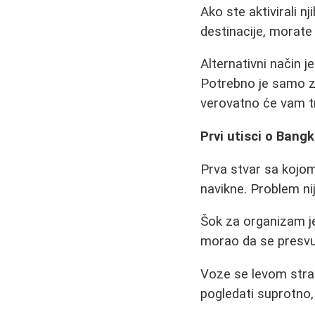
Ako ste aktivirali n
destinacije, morate
Alternativni način je
Potrebno je samo zna
verovatno će vam t
Prvi utisci o Bang
Prva stvar sa kojom
navikne. Problem ni
Šok za organizam j
morao da se presvu
Voze se levom stran
pogledati suprotno,