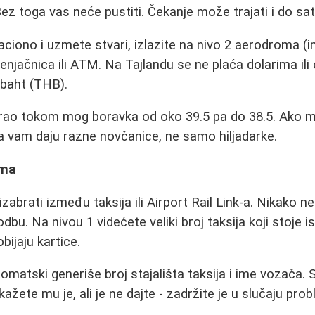
Bez toga vas neće pustiti. Čekanje može trajati i do sa
ciono i uzmete stvari, izlazite na nivo 2 aerodroma (im
enjačnica ili ATM. Na Tajlandu se ne plaća dolarima il
 baht (THB).
rirao tokom mog boravka od oko 39.5 pa do 38.5. Ako 
 da vam daju razne novčanice, ne samo hiljadarke.
oma
abrati između taksija ili Airport Rail Link-a. Nikako n
godbu. Na nivou 1 videćete veliki broj taksija koji stoje i
bijaju kartice.
utomatski generiše broj stajališta taksija i ime vozača.
okažete mu je, ali je ne dajte - zadržite je u slučaju pro