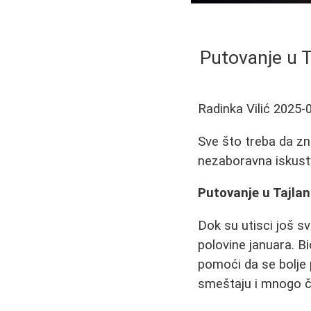
Putovanje u T
Radinka Vilić
2025-
Sve što treba da zn
nezaboravna iskust
Putovanje u Tajlan
Dok su utisci još s
polovine januara. 
pomoći da se bolje 
smeštaju i mnogo 