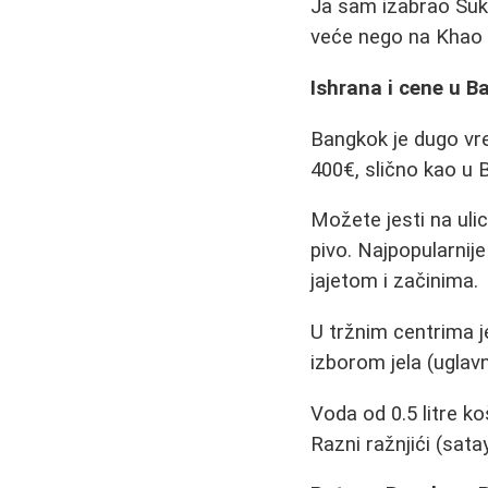
Ja sam izabrao Suk
veće nego na Khao S
Ishrana i cene u 
Bangkok je dugo vr
400€, slično kao u 
Možete jesti na uli
pivo. Najpopularnije
jajetom i začinima.
U tržnim centrima je
izborom jela (uglav
Voda od 0.5 litre k
Razni ražnjići (sata