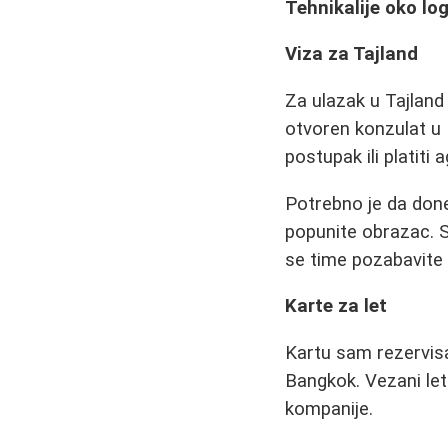
Tehnikalije oko log
Viza za Tajland
Za ulazak u Tajland
otvoren konzulat u
postupak ili platiti 
Potrebno je da done
popunite obrazac. 
se time pozabavite 
Karte za let
Kartu sam rezervisa
Bangkok. Vezani leto
kompanije.