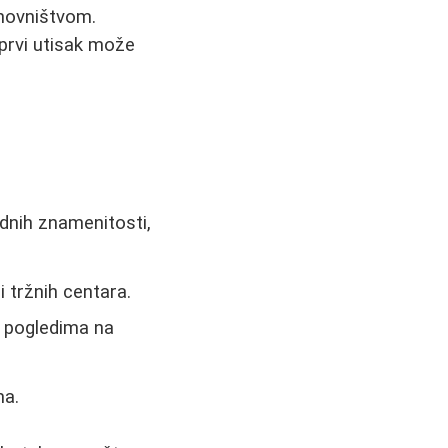
anovništvom.
 prvi utisak može
rdnih znamenitosti,
 tržnih centara.
m pogledima na
ma.