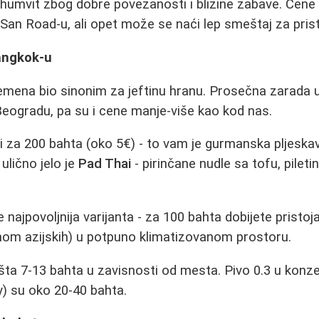
humvit zbog dobre povezanosti i blizine zabave. Cene
an Road-u, ali opet može se naći lep smeštaj za prist
Bangkok-u
emena bio sinonim za jeftinu hranu. Prosečna zarada 
Beogradu, pa su i cene manje-više kao kod nas.
ci za 200 bahta (oko 5€) - to vam je gurmanska pljeska
 ulično jelo je
Pad Thai
- pirinčane nudle sa tofu, pilet
 najpovoljnija varijanta - za 100 bahta dobijete pristoj
nom azijskih) u potpuno klimatizovanom prostoru.
ošta 7-13 bahta u zavisnosti od mesta. Pivo 0.3 u konze
y) su oko 20-40 bahta.