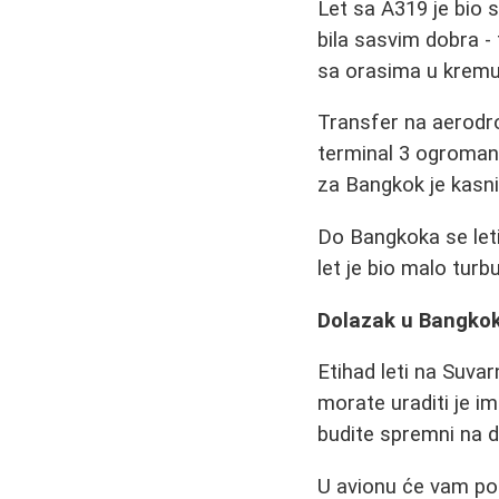
Let sa A319 je bio
bila sasvim dobra -
sa orasima u kremu o
Transfer na aerodro
terminal 3 ogroman
za Bangkok je kasni
Do Bangkoka se let
let je bio malo turb
Dolazak u Bangko
Etihad leti na Suva
morate uraditi je im
budite spremni na d
U avionu će vam pod