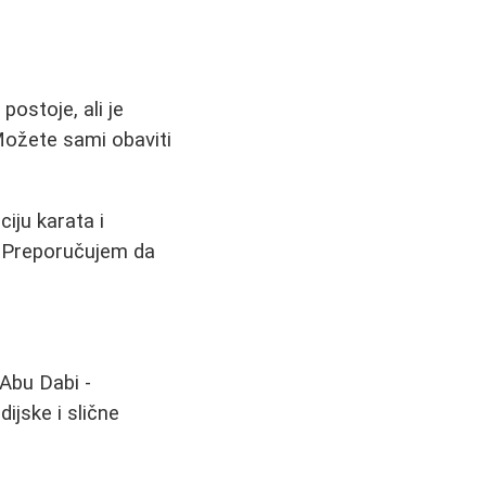
postoje, ali je
Možete sami obaviti
iju karata i
. Preporučujem da
 Abu Dabi -
ijske i slične