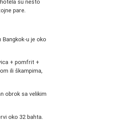
 hotela su nešto
ojne pare.
u Bangkok-u je oko
vica + pomfrit +
inom ili škampima,
an obrok sa velikim
rvi oko 32 bahta.