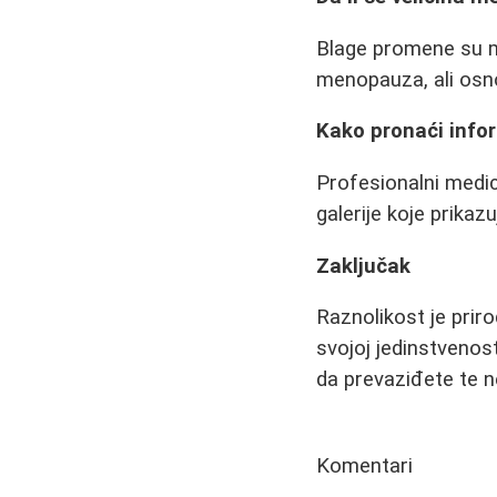
Blage promene su m
menopauza, ali osno
Kako pronaći info
Profesionalni medici
galerije koje prikaz
Zaključak
Raznolikost je prir
svojoj jedinstvenos
da prevaziđete te 
Komentari