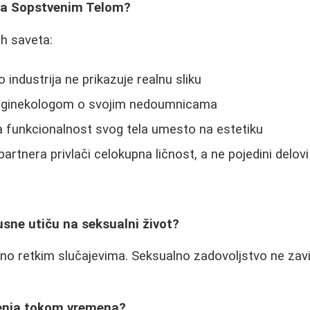
Sa Sopstvenim Telom?
ih saveta:
 industrija ne prikazuje realnu sliku
 ginekologom o svojim nedoumnicama
a funkcionalnost svog tela umesto na estetiku
artnera privlači celokupna ličnost, a ne pojedini delovi
 usne utiču na seksualni život?
o retkim slučajevima. Seksualno zadovoljstvo ne zavi
 menja tokom vremena?