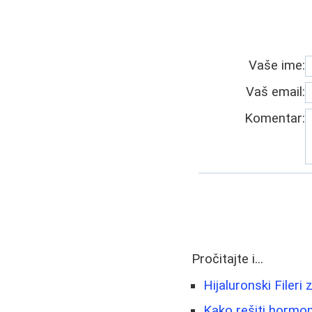
Vaše ime:
Vaš email:
Komentar:
Pročitajte i...
Hijaluronski Filer
Kako rešiti hormon