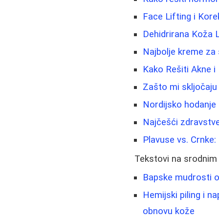
Face Lifting i Kore
Dehidrirana Koža 
Najbolje kreme za s
Kako Rešiti Akne i
Zašto mi skljočaju
Nordijsko hodanje 
Najčešći zdravstve
Plavuse vs. Crnke:
Tekstovi na srodnim
Bapske mudrosti o 
Hemijski piling i n
obnovu kože