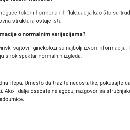
oguće tokom hormonalnih fluktuacija kao što su trudn
vna struktura ostaje ista.
rmacije o normalnim varijacijama?
nski sajtovi i ginekolozi su najbolji izvori informacija.
uju širok spektar normalnih izgleda.
odna i lepa. Umesto da tražite nedostatke, pokušajte da
ti. Ako i dalje osećate nelagodu, razgovor sa stručn
nedoumice.