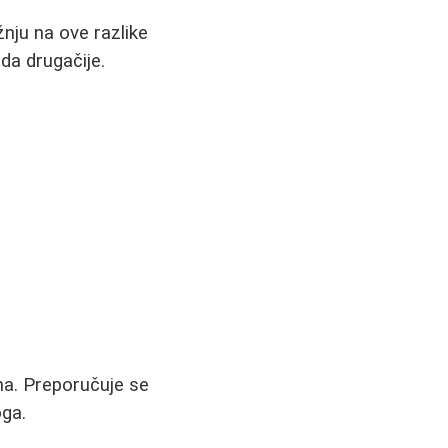
ju na ove razlike
eda drugačije.
ana. Preporučuje se
oga.