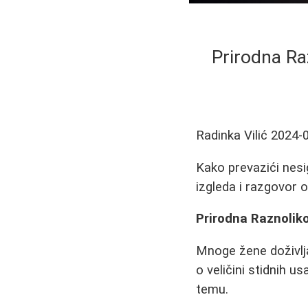
Prirodna Ra
Radinka Vilić
2024-
Kako prevazići nesi
izgleda i razgovor o 
Prirodna Raznolik
Mnoge žene doživlja
o veličini stidnih u
temu.