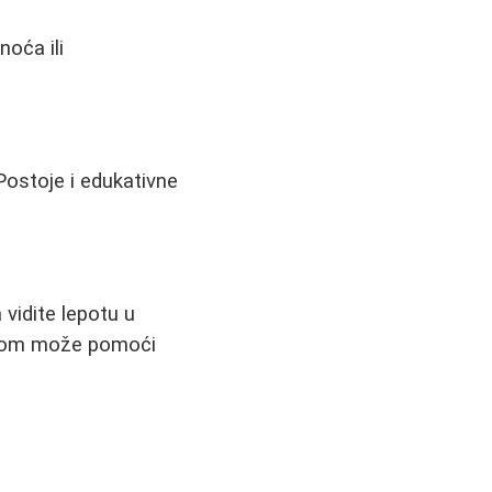
oća ili
 Postoje i edukativne
 vidite lepotu u
jakom može pomoći