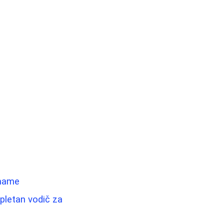
 mame
mpletan vodič za