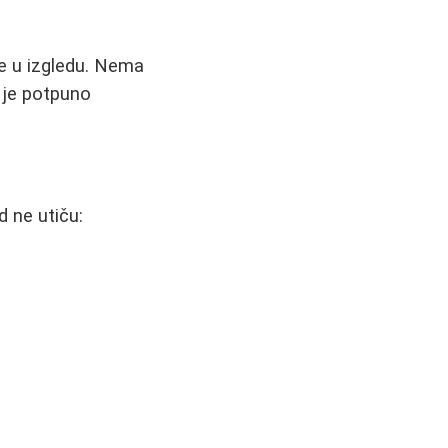
ije u izgledu. Nema
a je potpuno
d ne utiču: