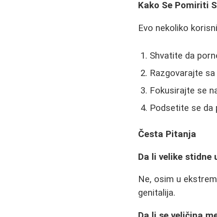
Kako Se Pomiriti 
Evo nekoliko korisn
Shvatite da porno
Razgovarajte sa
Fokusirajte se n
Podsetite se da p
Česta Pitanja
Da li velike stidne
Ne, osim u ekstremn
genitalija.
Da li se veličina