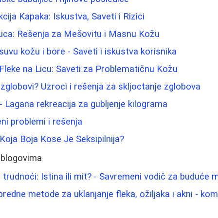
kcija Kapaka: Iskustva, Saveti i Rizici
Lica: Rešenja za Mešovitu i Masnu Kožu
uvu kožu i bore - Saveti i iskustva korisnika
 Fleke na Licu: Saveti za Problematičnu Kožu
 zglobovi? Uzroci i rešenja za skljoctanje zglobova
- Lagana rekreacija za gubljenje kilograma
ni problemi i rešenja
 Koja Boja Kose Je Seksipilnija?
 blogovima
trudnoći: Istina ili mit? - Savremeni vodič za buduće
apredne metode za uklanjanje fleka, ožiljaka i akni - ko