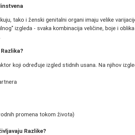
dinstvena
ikuju, tako i ženski genitalni organi imaju velike varijac
vilnog" izgleda - svaka kombinacija veličine, boje i oblik
.
 Razlika?
aktor koji određuje izgled stidnih usana. Na njihov izgle
artnera
irodnih promena tokom života)
vljavaju Razlike?