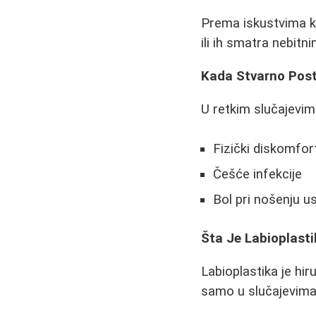
Prema iskustvima k
ili ih smatra nebitn
Kada Stvarno Post
U retkim slučajevi
Fizički diskomfor
Češće infekcije
Bol pri nošenju u
Šta Je Labioplast
Labioplastika je hir
samo u slučajevima 