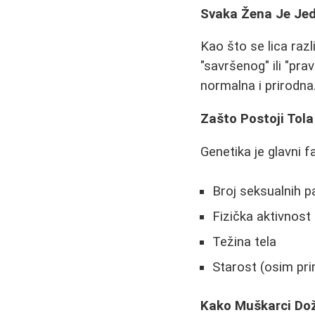
Svaka Žena Je Je
Kao što se lica razl
"savršenog" ili "pra
normalna i prirodna
Zašto Postoji Tola
Genetika je glavni f
Broj seksualnih p
Fizička aktivnost
Težina tela
Starost (osim pr
Kako Muškarci Doži