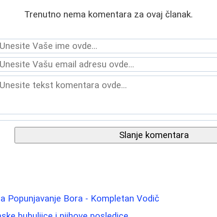
Trenutno nema komentara za ovaj članak.
Slanje komentara
i za Popunjavanje Bora - Kompletan Vodič
ske bubuljice i njihove posledice