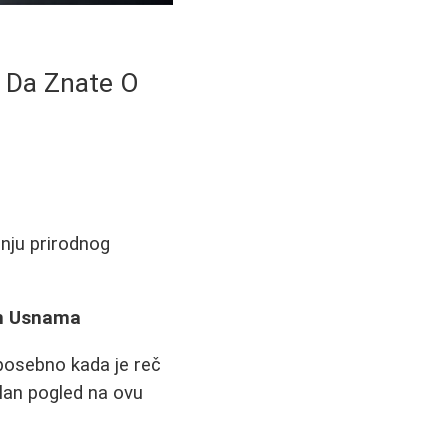
a Da Znate O
anju prirodnog
im Usnama
 posebno kada je reč
ealan pogled na ovu