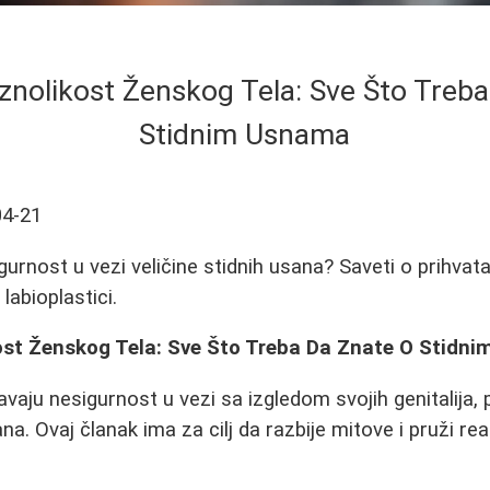
znolikost Ženskog Tela: Sve Što Treb
Stidnim Usnama
04-21
gurnost u vezi veličine stidnih usana? Saveti o prihvat
labioplastici.
ost Ženskog Tela: Sve Što Treba Da Znate O Stidn
vaju nesigurnost u vezi sa izgledom svojih genitalija,
sana. Ovaj članak ima za cilj da razbije mitove i pruži r