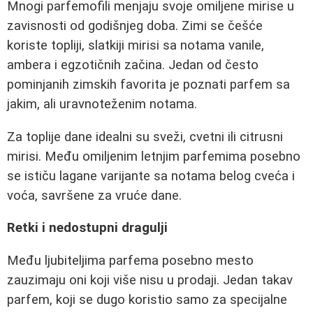
Mnogi parfemofili menjaju svoje omiljene mirise u
zavisnosti od godišnjeg doba. Zimi se češće
koriste topliji, slatkiji mirisi sa notama vanile,
ambera i egzotičnih začina. Jedan od često
pominjanih zimskih favorita je poznati parfem sa
jakim, ali uravnoteženim notama.
Za toplije dane idealni su sveži, cvetni ili citrusni
mirisi. Među omiljenim letnjim parfemima posebno
se ističu lagane varijante sa notama belog cveća i
voća, savršene za vruće dane.
Retki i nedostupni dragulji
Među ljubiteljima parfema posebno mesto
zauzimaju oni koji više nisu u prodaji. Jedan takav
parfem, koji se dugo koristio samo za specijalne