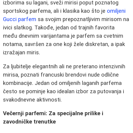
izborima su lagani, sveži mirisi poput poznatog
sportskog parfema, ali i klasika kao što je
omiljeni
Gucci parfem
sa svojim prepoznatljivim mirisom na
ivici slatkog. Takođe, jedan od trajnih favorita
među dnevnim varijantama je parfem sa cvetnim
notama, savršen za one koji žele diskretan, a ipak
izražajan miris.
Za ljubitelje elegantnih ali ne preterano intenzivnih
mirisa, poznati francuski brendovi nude odlične
kombinacije. Jedan od omiljenih laganih parfema
često se pominje kao idealan izbor za putovanja i
svakodnevne aktivnosti.
Večernji parfemi: Za specijalne prilike i
zavodničke trenutke