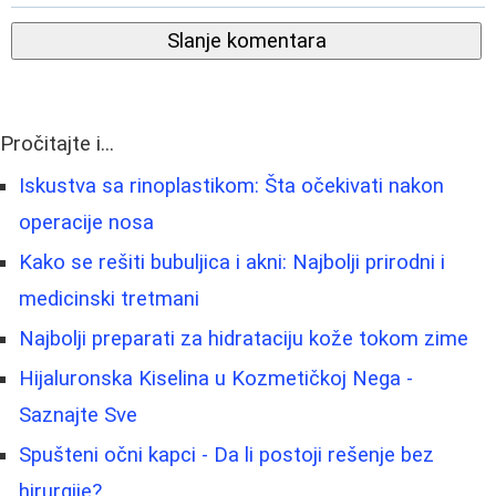
Slanje komentara
Pročitajte i...
Iskustva sa rinoplastikom: Šta očekivati nakon
operacije nosa
Kako se rešiti bubuljica i akni: Najbolji prirodni i
medicinski tretmani
Najbolji preparati za hidrataciju kože tokom zime
Hijaluronska Kiselina u Kozmetičkoj Nega -
Saznajte Sve
Spušteni očni kapci - Da li postoji rešenje bez
hirurgije?