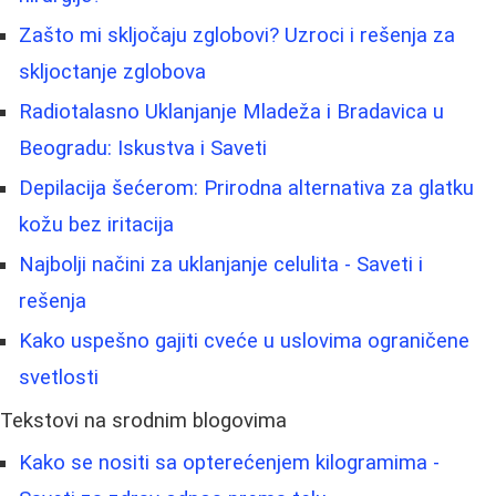
Zašto mi skljočaju zglobovi? Uzroci i rešenja za
skljoctanje zglobova
Radiotalasno Uklanjanje Mladeža i Bradavica u
Beogradu: Iskustva i Saveti
Depilacija šećerom: Prirodna alternativa za glatku
kožu bez iritacija
Najbolji načini za uklanjanje celulita - Saveti i
rešenja
Kako uspešno gajiti cveće u uslovima ograničene
svetlosti
Tekstovi na srodnim blogovima
Kako se nositi sa opterećenjem kilogramima -