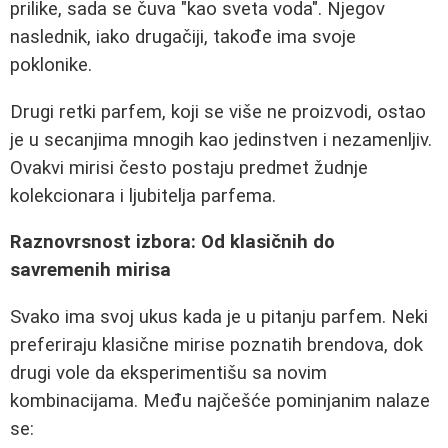
prilike, sada se čuva "kao sveta voda". Njegov
naslednik, iako drugačiji, takođe ima svoje
poklonike.
Drugi retki parfem, koji se više ne proizvodi, ostao
je u secanjima mnogih kao jedinstven i nezamenljiv.
Ovakvi mirisi često postaju predmet žudnje
kolekcionara i ljubitelja parfema.
Raznovrsnost izbora: Od klasičnih do
savremenih mirisa
Svako ima svoj ukus kada je u pitanju parfem. Neki
preferiraju klasične mirise poznatih brendova, dok
drugi vole da eksperimentišu sa novim
kombinacijama. Među najčešće pominjanim nalaze
se: