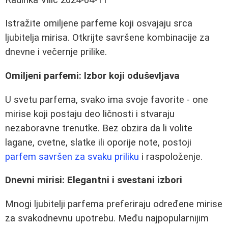
Istražite omiljene parfeme koji osvajaju srca
ljubitelja mirisa. Otkrijte savršene kombinacije za
dnevne i večernje prilike.
Omiljeni parfemi: Izbor koji oduševljava
U svetu parfema, svako ima svoje favorite - one
mirise koji postaju deo ličnosti i stvaraju
nezaboravne trenutke. Bez obzira da li volite
lagane, cvetne, slatke ili oporije note, postoji
parfem savršen za svaku priliku
i raspoloženje.
Dnevni mirisi: Elegantni i svestani izbori
Mnogi ljubitelji parfema preferiraju određene mirise
za svakodnevnu upotrebu. Među najpopularnijim