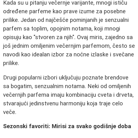
Kada su u pitanju večernje varijante, mnogi ističu
određene parfeme kao prave izume za posebne
prilike. Jedan od najčešće pominjanih je senzualni
parfem sa toplim, opojnim notama, koji mnogi
opisuju kao "stvoren za njih". Ovaj miris, zajedno sa
još jednim omiljenim večernjim parfemom, često se
navodi kao idealan izbor za noćne izlaske i svečane
prilike.
Drugi popularni izbori uključuju poznate brendove
sa bogatim, senzualnim notama. Neki od omiljenih
večernjih parfema imaju kombinaciju cveta i drveta,
stvarajući jedinstvenu harmoniju koja traje celo
veče.
Sezonski favoriti: Mirisi za svako godišnje doba