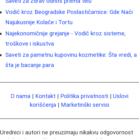
Saveti za zdrav odnos prema telu
Vodič kroz Beogradske Poslastičarnice: Gde Naći
Najukusnije Kolače i Tortu
Najekonomičnije grejanje - Vodič kroz sisteme,
troškove i iskustva
Saveti za pametnu kupovinu kozmetike: Šta vredi, a
šta je bacanje para
O nama
|
Kontakt
|
Politika privatnosti
|
Uslovi
korišćenja
|
Marketinški servisi
Urednici i autori ne preuzimaju nikakvu odgovornost