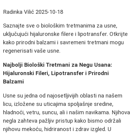
Radinka Vilić
2025-10-18
Saznajte sve o biološkim tretmanima za usne,
uključujući hijaluronske filere i lipotransfer. Otkrijte
kako prirodni balzami i savremeni tretmani mogu
regenerisati vaše usne.
Najbolji Biološki Tretmani za Negu Usana:
Hijaluronski Fileri, Lipotransfer i Prirodni
Balzami
Usne su jedna od najosetljivijih oblasti na našem
licu, izložene su uticajima spoljašnje sredine,
hladnoći, vetru, suncu, ali i našim navikama. Njihova
negla zahteva pažljiv pristup kako bismo održali
njihovu mekoću, hidriranost i zdrav izgled. U