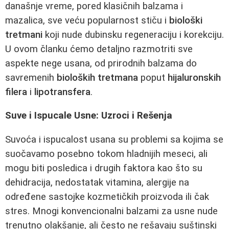
današnje vreme, pored klasičnih balzama i
mazalica, sve veću popularnost stiču i
biološki
tretmani
koji nude dubinsku regeneraciju i korekciju.
U ovom članku ćemo detaljno razmotriti sve
aspekte nege usana, od prirodnih balzama do
savremenih
bioloških tretmana
poput
hijaluronskih
filera
i
lipotransfera
.
Suve i Ispucale Usne: Uzroci i Rešenja
Suvoća i ispucalost usana su problemi sa kojima se
suočavamo posebno tokom hladnijih meseci, ali
mogu biti posledica i drugih faktora kao što su
dehidracija, nedostatak vitamina, alergije na
određene sastojke kozmetičkih proizvoda ili čak
stres. Mnogi konvencionalni balzami za usne nude
trenutno olakšanje, ali često ne rešavaju suštinski