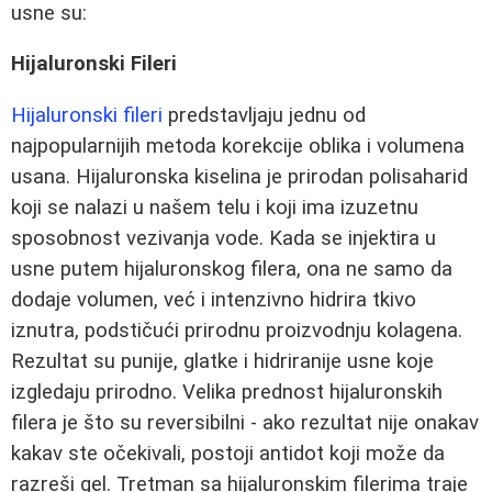
usne su:
Hijaluronski Fileri
Hijaluronski fileri
predstavljaju jednu od
najpopularnijih metoda korekcije oblika i volumena
usana. Hijaluronska kiselina je prirodan polisaharid
koji se nalazi u našem telu i koji ima izuzetnu
sposobnost vezivanja vode. Kada se injektira u
usne putem hijaluronskog filera, ona ne samo da
dodaje volumen, već i intenzivno hidrira tkivo
iznutra, podstičući prirodnu proizvodnju kolagena.
Rezultat su punije, glatke i hidriranije usne koje
izgledaju prirodno. Velika prednost hijaluronskih
filera je što su reversibilni - ako rezultat nije onakav
kakav ste očekivali, postoji antidot koji može da
razreši gel. Tretman sa hijaluronskim filerima traje