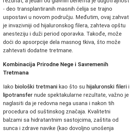
rezultat, a jedan od glavnih benefita je dugotrajnost
- deo transplantiranih masnih ćelija se trajno
uspostavi u novom području. Međutim, ovaj zahvat
je invazivniji od hijaluronskog filera, zahteva opštu
anesteziju i duži period oporavka. Takođe, može
doći do apsorpcije dela masnog tkiva, što može
zahtevati dodatne tretmane.
Kombinacija Prirodne Nege i Savremenih
Tretmana
Iako
biološki tretmani
kao što su
hijaluronski fileri
i
lipotransfer
nude spektakularne rezultate, važno je
naglasiti da je redovna nega usana i nakon tih
procedura od suštinskog značaja. Kvalitetni
balzami sa hidratantnim sastojcima, zaštita od
sunca i zdrave navike (kao dovoljno unošenja