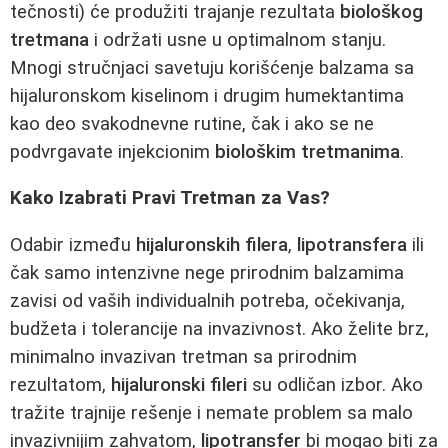
tečnosti) će produžiti trajanje rezultata
biološkog
tretmana
i održati usne u optimalnom stanju.
Mnogi stručnjaci savetuju korišćenje balzama sa
hijaluronskom kiselinom i drugim humektantima
kao deo svakodnevne rutine, čak i ako se ne
podvrgavate injekcionim
biološkim tretmanima
.
Kako Izabrati Pravi Tretman za Vas?
Odabir između
hijaluronskih filera
,
lipotransfera
ili
čak samo intenzivne nege prirodnim balzamima
zavisi od vaših individualnih potreba, očekivanja,
budžeta i tolerancije na invazivnost. Ako želite brz,
minimalno invazivan tretman sa prirodnim
rezultatom,
hijaluronski fileri
su odličan izbor. Ako
tražite trajnije rešenje i nemate problem sa malo
invazivnijim zahvatom,
lipotransfer
bi mogao biti za