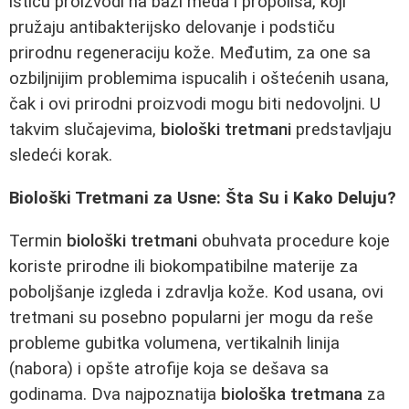
ističu proizvodi na bazi meda i propolisa, koji
pružaju antibakterijsko delovanje i podstiču
prirodnu regeneraciju kože. Međutim, za one sa
ozbiljnijim problemima ispucalih i oštećenih usana,
čak i ovi prirodni proizvodi mogu biti nedovoljni. U
takvim slučajevima,
biološki tretmani
predstavljaju
sledeći korak.
Biološki Tretmani za Usne: Šta Su i Kako Deluju?
Termin
biološki tretmani
obuhvata procedure koje
koriste prirodne ili biokompatibilne materije za
poboljšanje izgleda i zdravlja kože. Kod usana, ovi
tretmani su posebno popularni jer mogu da reše
probleme gubitka volumena, vertikalnih linija
(nabora) i opšte atrofije koja se dešava sa
godinama. Dva najpoznatija
biološka tretmana
za