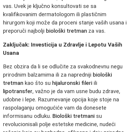
vas. Uvek je ključno konsultovati se sa
kvalifikovanim dermatologom ili plastičnim
hirurgom koji može da proceni stanje vaših usana i
preporuči najbolji
biološki tretman
za vas.
Zaključak: Investicija u Zdravlje i Lepotu Vaših
Usana
Bez obzira da li se odlučite za svakodnevnu negu
prirodnim balzamima ili za napredniji
biološki
tretman
kao što su
hijaluronski fileri
ili
lipotransfer
, važno je da vam usne budu zdrave,
udobne i lepe. Razumevanje opcija koje stoje na
raspolaganju omogućiće vam da donesete
informisanu odluku.
Biološki tretmani
su
revolucionisali polje estetske medicine, nudeći