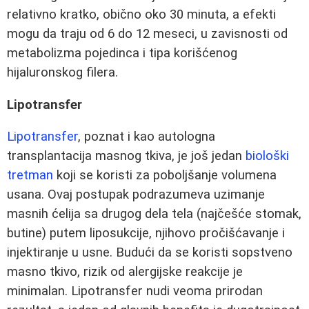
relativno kratko, obično oko 30 minuta, a efekti
mogu da traju od 6 do 12 meseci, u zavisnosti od
metabolizma pojedinca i tipa korišćenog
hijaluronskog filera.
Lipotransfer
Lipotransfer
, poznat i kao autologna
transplantacija masnog tkiva, je još jedan
biološki
tretman
koji se koristi za poboljšanje volumena
usana. Ovaj postupak podrazumeva uzimanje
masnih ćelija sa drugog dela tela (najčešće stomak,
butine) putem liposukcije, njihovo pročišćavanje i
injektiranje u usne. Budući da se koristi sopstveno
masno tkivo, rizik od alergijske reakcije je
minimalan. Lipotransfer nudi veoma prirodan