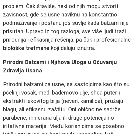
problem. Čak štaviše, neki od njih mogu stvoriti
zavisnost, gde se usne naviknu na konstantno
podmazivanje i postanu još suvlje kada balzam nije
prisutan. Upravo iz tog razloga, sve više ljudi traži
prirodnija i efikasnija rešenja, pa čak i profesionalne
biološke tretmane
koji deluju iznutra.
Prirodni Balzami i Njihova Uloga u Očuvanju
Zdravlja Usana
Prirodni balzami za usne, sa sastojcima kao što su
pčelinji vosak, med, bademovo ulje, shea puter i
ekstrakti lekovitog bilja (neven, kamilica), pružaju
blagu, ali efikasnu zaštitu. Oni obično ne sadrže
parabene, minerana ulja ili druge potencijalno
iritativne materije. Među korisnicima se posebno