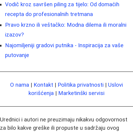
Vodič kroz savršen piling za tijelo: Od domaćih
recepta do profesionalnih tretmana
Pravo krzno ili veštačko: Modna dilema ili moralni
izazov?
Najomiljeniji gradovi putnika - Inspiracija za vaše
putovanje
O nama
|
Kontakt
|
Politika privatnosti
|
Uslovi
korišćenja
|
Marketinški servisi
Urednici i autori ne preuzimaju nikakvu odgovornost
za bilo kakve greške ili propuste u sadržaju ovog