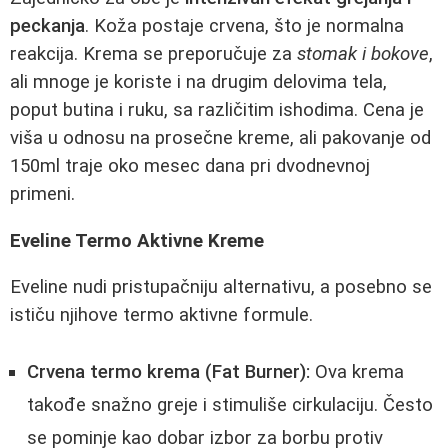
peckanja
. Koža postaje crvena, što je normalna
reakcija. Krema se preporučuje za
stomak i bokove
,
ali mnoge je koriste i na drugim delovima tela,
poput butina i ruku, sa različitim ishodima. Cena je
viša u odnosu na prosečne kreme, ali pakovanje od
150ml traje oko mesec dana pri dvodnevnoj
primeni.
Eveline Termo Aktivne Kreme
Eveline nudi pristupačniju alternativu, a posebno se
ističu njihove termo aktivne formule.
Crvena termo krema (Fat Burner):
Ova krema
takođe snažno greje i stimuliše cirkulaciju. Često
se pominje kao dobar izbor za borbu protiv