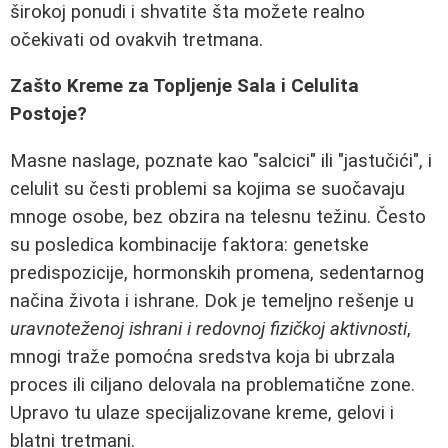
širokoj ponudi i shvatite šta možete realno
očekivati od ovakvih tretmana.
Zašto Kreme za Topljenje Sala i Celulita
Postoje?
Masne naslage, poznate kao "salcici" ili "jastučići", i
celulit su česti problemi sa kojima se suočavaju
mnoge osobe, bez obzira na telesnu težinu. Često
su posledica kombinacije faktora: genetske
predispozicije, hormonskih promena, sedentarnog
načina života i ishrane. Dok je temeljno rešenje u
uravnoteženoj ishrani i redovnoj fizičkoj aktivnosti
,
mnogi traže pomoćna sredstva koja bi ubrzala
proces ili ciljano delovala na problematične zone.
Upravo tu ulaze specijalizovane kreme, gelovi i
blatni tretmani.