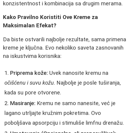
konzistentnost i kombinacija sa drugim merama.
Kako Pravilno Koristiti Ove Kreme za
Maksimalan Efekat?
Da biste ostvarili najbolje rezultate, sama primena
kreme je ključna. Evo nekoliko saveta zasnovanih
na iskustvima korisnika:
Priprema kože:
Uvek nanosite kremu na
očišćenu i suvu kožu
. Najbolje je posle tuširanja,
kada su pore otvorene.
Masiranje:
Kremu ne samo nanesite, već je
lagano utrljajte kružnim pokretima. Ovo
poboljšava apsorpciju i stimuliše limfnu drenažu.