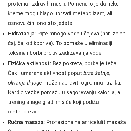
proteina i zdravih masti. Pomenuto je da neke
kreme mogu blago ubrzati metabolizam, ali
osnovu čini ono što jedete.
Hidratacija:
Pijte mnogo vode i čajeva (npr. zeleni
čaj, čaj od koprive). To pomaže u eliminaciji
toksina i borbi protiv zadržavanja vode.
Fizička aktivnost:
Bez pokreta, borba je teža.
Čak i umerena aktivnost poput
brze šetnje,
plivanja ili joge
može napraviti ogromnu razliku.
Kardio vežbe pomažu u sagorevanju kalorija, a
trening snage gradi mišiće koji podižu
metabolizam.
Ručna masaža:
Profesionalna anticelulit masaža