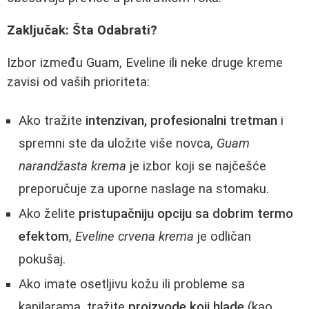
Zaključak: Šta Odabrati?
Izbor između Guam, Eveline ili neke druge kreme
zavisi od vaših prioriteta:
Ako tražite
intenzivan, profesionalni tretman
i
spremni ste da uložite više novca,
Guam
narandžasta krema
je izbor koji se najčešće
preporučuje za uporne naslage na stomaku.
Ako želite
pristupačniju opciju sa dobrim termo
efektom
,
Eveline crvena krema
je odličan
pokušaj.
Ako imate osetljivu kožu ili probleme sa
kapilarama, tražite
proizvode koji hlade
(kao