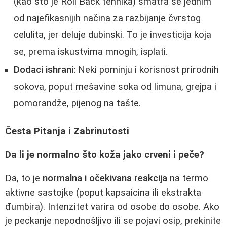
(kao što je Roll Back tehnika) smatra se jednim
od najefikasnijih načina za razbijanje čvrstog
celulita, jer deluje dubinski. To je investicija koja
se, prema iskustvima mnogih, isplati.
Dodaci ishrani:
Neki pominju i korisnost prirodnih
sokova, poput mešavine soka od limuna, grejpa i
pomorandže, pijenog na tašte.
Česta Pitanja i Zabrinutosti
Da li je normalno što koža jako crveni i peče?
Da, to je
normalna i očekivana reakcija
na termo
aktivne sastojke (poput kapsaicina ili ekstrakta
đumbira). Intenzitet varira od osobe do osobe. Ako
je peckanje nepodnošljivo ili se pojavi osip, prekinite