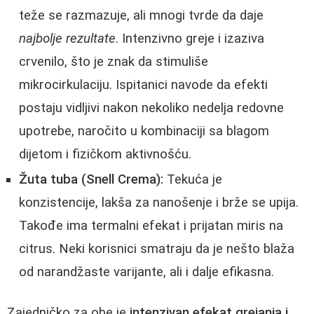
teže se razmazuje, ali mnogi tvrde da daje
najbolje rezultate
. Intenzivno greje i izaziva
crvenilo, što je znak da stimuliše
mikrocirkulaciju. Ispitanici navode da efekti
postaju vidljivi nakon nekoliko nedelja redovne
upotrebe, naročito u kombinaciji sa blagom
dijetom i fizičkom aktivnošću.
Žuta tuba (Snell Crema):
Tekuća je
konzistencije, lakša za nanošenje i brže se upija.
Takođe ima termalni efekat i prijatan miris na
citrus. Neki korisnici smatraju da je nešto blaža
od narandžaste varijante, ali i dalje efikasna.
Zajedničko za obe je
intenzivan efekat grejanja i