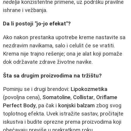
nedelja
konzistentne primene, uz podršku pravilne
ishrane i vežbanja.
Da li postoji "jo-jo efekat"?
Ako nakon prestanka upotrebe kreme nastavite sa
nezdravim navikama, salo i celulit će se vratiti.
Krema nije trajno rešenje; ona je alat koji pomaže
dok održavate zdrave životne navike.
Šta sa drugim proizvodima na tržištu?
Pominju se i drugi brendovi:
Lipokozmetika
(povoljna cena),
Somatoline
,
Collistar
,
Oriflame
Perfect Body
, pa čak i
konjski balzam
zbog svog
toplotnog efekta. Uvek istražite sastav, pročitajte
iskustva i budite oprezne prema proizvodima koji
obećavaju previše u prekratkom roku.