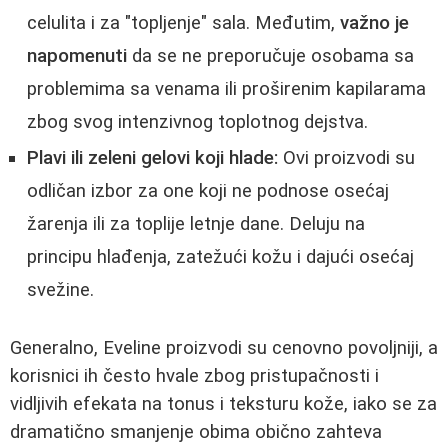
celulita i za "topljenje" sala. Međutim,
važno je
napomenuti
da se ne preporučuje osobama sa
problemima sa venama ili proširenim kapilarama
zbog svog intenzivnog toplotnog dejstva.
Plavi ili zeleni gelovi koji hlade:
Ovi proizvodi su
odličan izbor za one koji ne podnose osećaj
žarenja ili za toplije letnje dane. Deluju na
principu hlađenja, zatežući kožu i dajući osećaj
svežine.
Generalno, Eveline proizvodi su cenovno povoljniji, a
korisnici ih često hvale zbog pristupačnosti i
vidljivih efekata na tonus i teksturu kože, iako se za
dramatično smanjenje obima obično zahteva