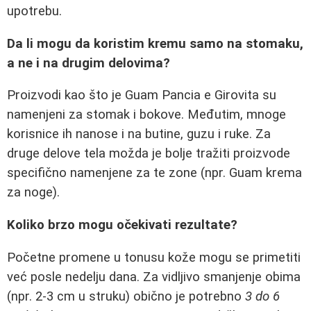
upotrebu.
Da li mogu da koristim kremu samo na stomaku,
a ne i na drugim delovima?
Proizvodi kao što je Guam Pancia e Girovita su
namenjeni za stomak i bokove. Međutim, mnoge
korisnice ih nanose i na butine, guzu i ruke. Za
druge delove tela možda je bolje tražiti proizvode
specifično namenjene za te zone (npr. Guam krema
za noge).
Koliko brzo mogu očekivati rezultate?
Početne promene u tonusu kože mogu se primetiti
već posle nedelju dana. Za vidljivo smanjenje obima
(npr. 2-3 cm u struku) obično je potrebno
3 do 6