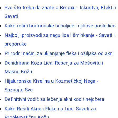
Sve što treba da znate o Botoxu - Iskustva, Efekti i
Saveti
Kako rešiti hormonske bubuljice i njihove posledice
Najbolji proizvodi za negu lica i šminkanje - Saveti i
preporuke
Prirodni načini za uklanjanje fleka i ožiljaka od akni
Dehidrirana Koža Lica: Rešenja za Mešovitu i
Masnu Kožu
Hijaluronska Kiselina u Kozmetičkoj Nega -
Saznajte Sve
Definitivni vodič za lečenje akni kod tinejdžera
Kako Rešiti Akne i Fleke na Licu: Saveti za
Problematičnu Kožu