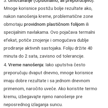
Umotavanje (Opsionalno, ali preporučljivo):
Mnoge korisnice postižu bolje rezultate ako,
nakon nanošenja kreme, problematične zone
obmotaju
providnom plastičnom folijom
ili
specijalnim navlakama. Ovo pojačava termalni
efekat, potiče znojenje i omogućava dublje
prodiranje aktivnih sastojaka. Foliju držite 40
minuta do 2 sata, zavisno od tolerancije.
Vreme nanošenja:
Iako uputstva često
preporučuju dvaput dnevno, mnoge korisnice
imaju dobre rezultate i sa jednom dnevnom
primenom, naročito uveče. Ako koristite termo
kremu, izbegavajte njeno nanošenje pre
neposrednog izlaganja suncu.