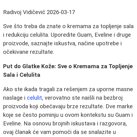
Radivoj Vidičević
2026-03-17
Sve što treba da znate o kremama za topljenje sala
i redukciju celulita. Uporedite Guam, Eveline i druge
proizvode, saznajte iskustva, načine upotrebe i
očekivane rezultate.
Put do Glatke Kože: Sve o Kremama za Topljenje
Sala i Celulita
Ako ste ikada tragali za rešenjem za uporne masne
naslage i
celulit
, verovatno ste naišli na bezbroj
proizvoda koji obećavaju brze rezultate. Dve marke
koje se često pominju u ovom kontekstu su Guam i
Eveline. Na osnovu brojnih iskustava i razgovora,
ovaj članak će vam pomoći da se snalazite u