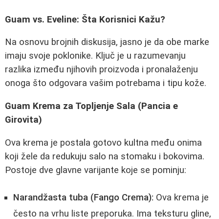
Guam vs. Eveline: Šta Korisnici Kažu?
Na osnovu brojnih diskusija, jasno je da obe marke
imaju svoje poklonike. Ključ je u razumevanju
razlika između njihovih proizvoda i pronalaženju
onoga što odgovara vašim potrebama i tipu kože.
Guam Krema za Topljenje Sala (Pancia e
Girovita)
Ova krema je postala gotovo kultna među onima
koji žele da redukuju salo na stomaku i bokovima.
Postoje dve glavne varijante koje se pominju:
Narandžasta tuba (Fango Crema):
Ova krema je
često na vrhu liste preporuka. Ima teksturu gline,