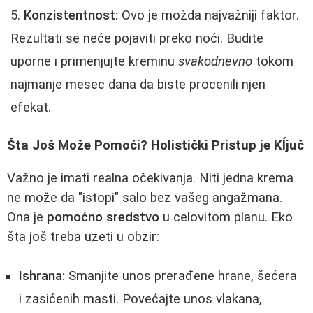
Konzistentnost:
Ovo je možda najvažniji faktor.
Rezultati se neće pojaviti preko noći. Budite
uporne i primenjujte kreminu
svakodnevno
tokom
najmanje mesec dana da biste procenili njen
efekat.
Šta Još Može Pomoći? Holistički Pristup je Kĺjuč
Važno je imati realna očekivanja. Niti jedna krema
ne može da "istopi" salo bez vašeg angažmana.
Ona je
pomoćno sredstvo
u celovitom planu. Eko
šta još treba uzeti u obzir:
Ishrana:
Smanjite unos prerađene hrane, šećera
i zasićenih masti. Povećajte unos vlakana,