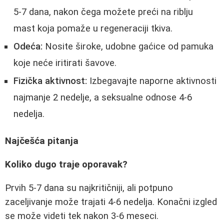
5-7 dana, nakon čega možete preći na riblju
mast koja pomaže u regeneraciji tkiva.
Odeća:
Nosite široke, udobne gaćice od pamuka
koje neće iritirati šavove.
Fizička aktivnost:
Izbegavajte naporne aktivnosti
najmanje 2 nedelje, a seksualne odnose 4-6
nedelja.
Najčešća pitanja
Koliko dugo traje oporavak?
Prvih 5-7 dana su najkritičniji, ali potpuno
zaceljivanje može trajati 4-6 nedelja. Konačni izgled
se može videti tek nakon 3-6 meseci.