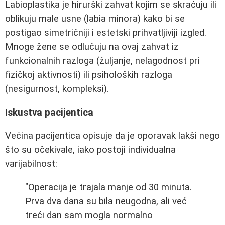
Labioplastika je hirurški zahvat kojim se skraćuju ili
oblikuju male usne (labia minora) kako bi se
postigao simetričniji i estetski prihvatljiviji izgled.
Mnoge žene se odlučuju na ovaj zahvat iz
funkcionalnih razloga (žuljanje, nelagodnost pri
fizičkoj aktivnosti) ili psiholoških razloga
(nesigurnost, kompleksi).
Iskustva pacijentica
Većina pacijentica opisuje da je oporavak lakši nego
što su očekivale, iako postoji individualna
varijabilnost:
"Operacija je trajala manje od 30 minuta.
Prva dva dana su bila neugodna, ali već
treći dan sam mogla normalno