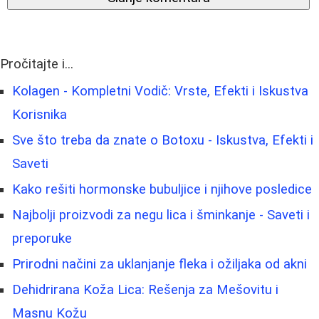
Pročitajte i...
Kolagen - Kompletni Vodič: Vrste, Efekti i Iskustva
Korisnika
Sve što treba da znate o Botoxu - Iskustva, Efekti i
Saveti
Kako rešiti hormonske bubuljice i njihove posledice
Najbolji proizvodi za negu lica i šminkanje - Saveti i
preporuke
Prirodni načini za uklanjanje fleka i ožiljaka od akni
Dehidrirana Koža Lica: Rešenja za Mešovitu i
Masnu Kožu