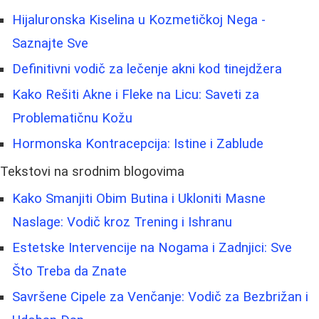
Hijaluronska Kiselina u Kozmetičkoj Nega -
Saznajte Sve
Definitivni vodič za lečenje akni kod tinejdžera
Kako Rešiti Akne i Fleke na Licu: Saveti za
Problematičnu Kožu
Hormonska Kontracepcija: Istine i Zablude
Tekstovi na srodnim blogovima
Kako Smanjiti Obim Butina i Ukloniti Masne
Naslage: Vodič kroz Trening i Ishranu
Estetske Intervencije na Nogama i Zadnjici: Sve
Što Treba da Znate
Savršene Cipele za Venčanje: Vodič za Bezbrižan i