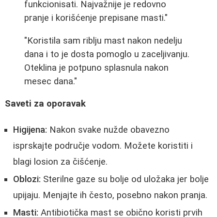
funkcionisati. Najvažnije je redovno
pranje i korišćenje prepisane masti."
"Koristila sam riblju mast nakon nedelju
dana i to je dosta pomoglo u zaceljivanju.
Oteklina je potpuno splasnula nakon
mesec dana."
Saveti za oporavak
Higijena:
Nakon svake nužde obavezno
isprskajte područje vodom. Možete koristiti i
blagi losion za čišćenje.
Oblozi:
Sterilne gaze su bolje od uložaka jer bolje
upijaju. Menjajte ih često, posebno nakon pranja.
Masti:
Antibiotička mast se obično koristi prvih