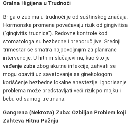
Oralna Higijena u Trudnoći
Briga o zubima u trudnoći je od suštinskog značaja.
Hormonske promene povećavaju rizik od gingivitisa
("gingivitis trudnica"). Redovne kontrole kod
stomatologa su bezbedne i preporučljive. Srednji
trimestar se smatra najpovoljnijim za planirane
intervencije. U hitnim slučajevima, kao što je
vađenje zuba
zbog akutne infekcije, zahvati se
mogu obaviti uz savetovanje sa ginekologom i
korišćenje bezbedne lokalne anestezije. Ignorisanje
problema može predstavljati veći rizik po majku i
bebu od samog tretmana.
Gangrena (Nekroza) Zuba: Ozbiljan Problem koji
Zahteva Hitnu Pažnju