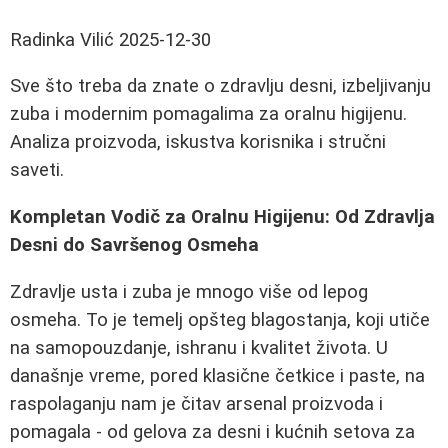
Radinka Vilić
2025-12-30
Sve što treba da znate o zdravlju desni, izbeljivanju
zuba i modernim pomagalima za oralnu higijenu.
Analiza proizvoda, iskustva korisnika i stručni
saveti.
Kompletan Vodič za Oralnu Higijenu: Od Zdravlja
Desni do Savršenog Osmeha
Zdravlje usta i zuba je mnogo više od lepog
osmeha. To je temelj opšteg blagostanja, koji utiče
na samopouzdanje, ishranu i kvalitet života. U
današnje vreme, pored klasične četkice i paste, na
raspolaganju nam je čitav arsenal proizvoda i
pomagala - od gelova za desni i kućnih setova za