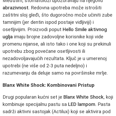
Međutim, stomatolozi upozoravaju na njegovu
abrazivnost
. Redovna upotreba može istrošiti
zaštitni sloj gleđi, što dugoročno može učiniti zube
tamnijim (jer dentin ispod postaje vidljiviji) i
osetljivijim. Proizvodi poput
Hello Smile aktivnog
uglja
imaju brojne zadovoljne korisnike koji vide
promenu nijanse, ali isto tako i one koji su prekinuli
upotrebu zbog povećane osetljivosti ili
nezadovoljavajućih rezultata. Ključ je u umerenoj
upotrebi (ne više od 2-3 puta nedeljno) i
razumevanju da deluje samo na površinske mrlje.
Blanx White Shock: Kombinovani Pristup
Drugi popularan kućni set je
Blanx White Shock
, koji
kombinuje specijalnu pastu sa
LED lampom
. Pasta
sadrži aktivni sastojak (Actilux) koji se aktivira pod