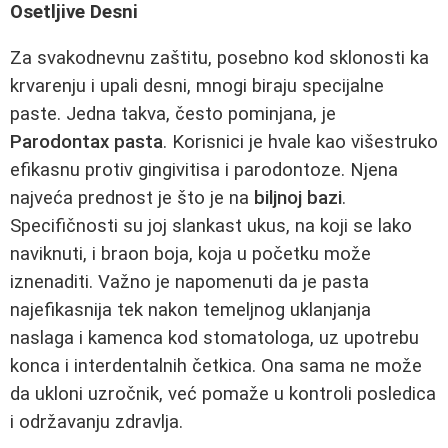
Osetljive Desni
Za svakodnevnu zaštitu, posebno kod sklonosti ka
krvarenju i upali desni, mnogi biraju specijalne
paste. Jedna takva, često pominjana, je
Parodontax pasta
. Korisnici je hvale kao višestruko
efikasnu protiv gingivitisa i parodontoze. Njena
najveća prednost je što je na
biljnoj bazi
.
Specifičnosti su joj slankast ukus, na koji se lako
naviknuti, i braon boja, koja u početku može
iznenaditi. Važno je napomenuti da je pasta
najefikasnija tek nakon temeljnog uklanjanja
naslaga i kamenca kod stomatologa, uz upotrebu
konca i interdentalnih četkica. Ona sama ne može
da ukloni uzročnik, već pomaže u kontroli posledica
i održavanju zdravlja.