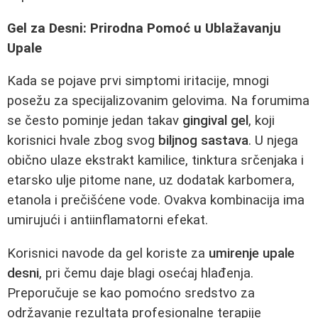
Gel za Desni: Prirodna Pomoć u Ublažavanju
Upale
Kada se pojave prvi simptomi iritacije, mnogi
posežu za specijalizovanim gelovima. Na forumima
se često pominje jedan takav
gingival gel
, koji
korisnici hvale zbog svog
biljnog sastava
. U njega
obično ulaze ekstrakt kamilice, tinktura srčenjaka i
etarsko ulje pitome nane, uz dodatak karbomera,
etanola i prečišćene vode. Ovakva kombinacija ima
umirujući i antiinflamatorni efekat.
Korisnici navode da gel koriste za
umirenje upale
desni
, pri čemu daje blagi osećaj hlađenja.
Preporučuje se kao pomoćno sredstvo za
održavanje rezultata profesionalne terapije