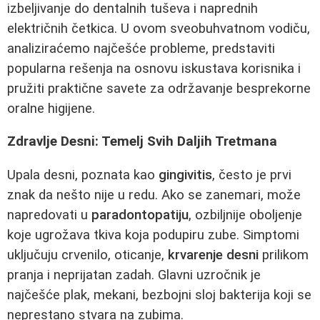
izbeljivanje do dentalnih tuševa i naprednih
električnih četkica. U ovom sveobuhvatnom vodiču,
analiziraćemo najčešće probleme, predstaviti
popularna rešenja na osnovu iskustava korisnika i
pružiti praktične savete za održavanje besprekorne
oralne higijene.
Zdravlje Desni: Temelj Svih Daljih Tretmana
Upala desni, poznata kao
gingivitis
, često je prvi
znak da nešto nije u redu. Ako se zanemari, može
napredovati u
paradontopatiju
, ozbiljnije oboljenje
koje ugrožava tkiva koja podupiru zube. Simptomi
uključuju crvenilo, oticanje,
krvarenje desni
prilikom
pranja i neprijatan zadah. Glavni uzročnik je
najčešće plak, mekani, bezbojni sloj bakterija koji se
neprestano stvara na zubima.