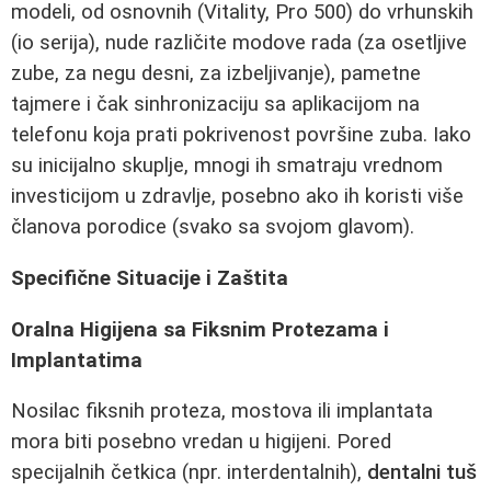
modeli, od osnovnih (Vitality, Pro 500) do vrhunskih
(io serija), nude različite modove rada (za osetljive
zube, za negu desni, za izbeljivanje), pametne
tajmere i čak sinhronizaciju sa aplikacijom na
telefonu koja prati pokrivenost površine zuba. Iako
su inicijalno skuplje, mnogi ih smatraju vrednom
investicijom u zdravlje, posebno ako ih koristi više
članova porodice (svako sa svojom glavom).
Specifične Situacije i Zaštita
Oralna Higijena sa Fiksnim Protezama i
Implantatima
Nosilac fiksnih proteza, mostova ili implantata
mora biti posebno vredan u higijeni. Pored
specijalnih četkica (npr. interdentalnih),
dentalni tuš