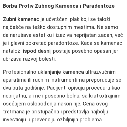
Borba Protiv Zubnog Kamenca i Paradentoze
Zubni kamenac
je učvršćeni plak koji se taloži
najčešće na teško dostupnim mestima. Ne samo
da narušava estetiku i izaziva neprijatan zadah, već
je i glavni pokretač paradontoze. Kada se kamenac
nataloži
ispod desni
, postaje posebno opasan jer
ubrzava razvoj bolesti.
Profesionalno
uklanjanje kamenca
ultrazvučnim
aparatima ili ručnim instrumentima preporučuje se
dva puta godišnje. Pacijenti opisuju proceduru kao
neprijatnu, ali ne i posebno bolnu, sa kratkotrajnim
osećajem oslobođenja nakon nje. Cena ovog
tretmana je pristupačna i predstavlja najbolju
investiciju u prevenciju ozbiljnijih problema.