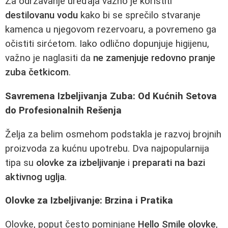
Za održavanje uređaja važno je koristiti
destilovanu vodu
kako bi se sprečilo stvaranje
kamenca u njegovom rezervoaru, a povremeno ga
očistiti sirćetom. Iako odlično dopunjuje higijenu,
važno je naglasiti da
ne zamenjuje redovno pranje
zuba četkicom
.
Savremena Izbeljivanja Zuba: Od Kućnih Setova
do Profesionalnih Rešenja
Želja za belim osmehom podstakla je razvoj brojnih
proizvoda za kućnu upotrebu. Dva najpopularnija
tipa su
olovke za izbeljivanje
i
preparati na bazi
aktivnog uglja
.
Olovke za Izbeljivanje: Brzina i Pratika
Olovke, poput često pominjane
Hello Smile olovke
,