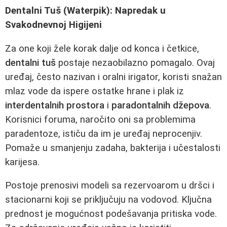
Dentalni Tuš (Waterpik): Napredak u
Svakodnevnoj Higijeni
Za one koji žele korak dalje od konca i četkice,
dentalni tuš
postaje nezaobilazno pomagalo. Ovaj
uređaj, često nazivan i oralni irigator, koristi snažan
mlaz vode da ispere ostatke hrane i plak iz
interdentalnih prostora
i
paradontalnih džepova
.
Korisnici foruma, naročito oni sa problemima
paradentoze, ističu da im je uređaj neprocenjiv.
Pomaže u smanjenju zadaha, bakterija i učestalosti
karijesa.
Postoje prenosivi modeli sa rezervoarom u dršci i
stacionarni koji se priključuju na vodovod. Ključna
prednost je mogućnost podešavanja pritiska vode.