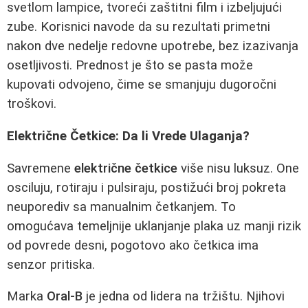
svetlom lampice, tvoreći zaštitni film i izbeljujući
zube. Korisnici navode da su rezultati primetni
nakon dve nedelje redovne upotrebe, bez izazivanja
osetljivosti. Prednost je što se pasta može
kupovati odvojeno, čime se smanjuju dugoročni
troškovi.
Električne Četkice: Da li Vrede Ulaganja?
Savremene
električne četkice
više nisu luksuz. One
osciluju, rotiraju i pulsiraju, postižući broj pokreta
neuporediv sa manualnim četkanjem. To
omogućava temeljnije uklanjanje plaka uz manji rizik
od povrede desni, pogotovo ako četkica ima
senzor pritiska.
Marka
Oral-B
je jedna od lidera na tržištu. Njihovi