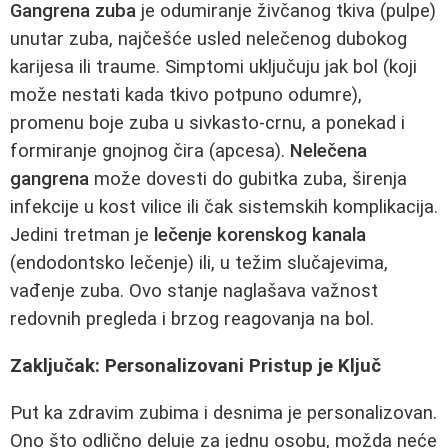
Gangrena zuba
je odumiranje živčanog tkiva (pulpe)
unutar zuba, najčešće usled nelečenog dubokog
karijesa ili traume. Simptomi uključuju jak bol (koji
može nestati kada tkivo potpuno odumre),
promenu boje zuba u sivkasto-crnu, a ponekad i
formiranje gnojnog čira (apcesa).
Nelečena
gangrena
može dovesti do gubitka zuba, širenja
infekcije u kost vilice ili čak sistemskih komplikacija.
Jedini tretman je
lečenje korenskog kanala
(endodontsko lečenje) ili, u težim slučajevima,
vađenje zuba. Ovo stanje naglašava važnost
redovnih pregleda i brzog reagovanja na bol.
Zaključak: Personalizovani Pristup je Ključ
Put ka zdravim zubima i desnima je personalizovan.
Ono što odlično deluje za jednu osobu, možda neće