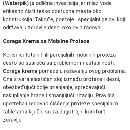
(Waterpik)
je odlična investicija jer mlaz vode
efikasno čisti teško dostupna mesta oko
konstrukcija. Takođe, postoje i specijalni gelovi koji
održavaju zdravlje desni oko ovih radova.
Corega Krema za Mobilne Proteze
Korisnici totalnih ili parcijalnih mobilnih proteza
često se susreću sa problemom nestabilnosti.
Corega krema
pomaže u rešavanju ovog problema.
Ona stvara elastičan sloj između proteze i desni,
obezbeđujući bolje prianjanje, sprečavajući
nakupljanje hrane i smanjujući iritaciju. Pravilna
upotreba i redovno čišćenje proteze specijalnim
tabletama ključni su za dugotrajni komfort i
zdravlje.