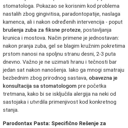
stomatologa. Pokazao se korisnim kod problema
nastalih zbog gingivitisa, paradontopatije, naslaga
kamenca, ali i nakon određenih intervencija - poput
brušenja zuba za fiksne proteze
, postavljanja
krunica i mostova. Način primene je jednostavan:
nakon pranja zuba, gel se blagim kružnim pokretima
prstom nanosi na spoljnu stranu desni, 2-3 puta
dnevno. Važno je ne uzimati hranu i tečnosti bar
jedan sat nakon nanošenja. Iako ga mnogi smatraju
bezbednim zbog prirodnog sastava,
obavezna je
konsultacija sa stomatologom
pre početka
tretmana, kako bi se isključila alergija na neki od
sastojaka i utvrdila primenjivost kod konkretnog
stanja.
Parodontax Pasta: Specifično Rešenje za