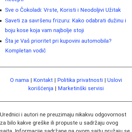
Sve o Čokoladi: Vrste, Koristi i Neodoljivi Užitak
Saveti za savršenu frizuru: Kako odabrati dužinu i
boju kose koja vam najbolje stoji
Šta je Vaš prioritet pri kupovini automobila?
Kompletan vodič
O nama
|
Kontakt
|
Politika privatnosti
|
Uslovi
korišćenja
|
Marketinški servisi
Urednici i autori ne preuzimaju nikakvu odgovornost
za bilo kakve greške ili propuste u sadržaju ovog
sajta. Informacije sadržane na ovom sajtu pružaju se