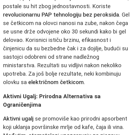
postale su hit zbog jednostavnosti. Koriste
revolucionarnu PAP tehnologiju bez peroksida
. Gel
se četkicom na olovci nanosi na zube, nakon čega
se usne drže odvojene oko 30 sekundi kako bi gel
delovao. Korisnici ističu brzinu, efikasnost i
činjenicu da su bezbedne čak i za dojilje, budući su
sastojci odobreni od strane nadležnog
ministarstva. Rezultati su vidljivi nakon nekoliko
upotreba. Za još bolje rezultate, neki kombinuju
olovku sa
električnom četkicom
.
Aktivni Ugalj: Prirodna Alternativa sa
Ograničenjima
Aktivni ugalj
se promoviše kao prirodni apsorbent
koji uklanja površinske mrlje od kafe, čaja ili vina.