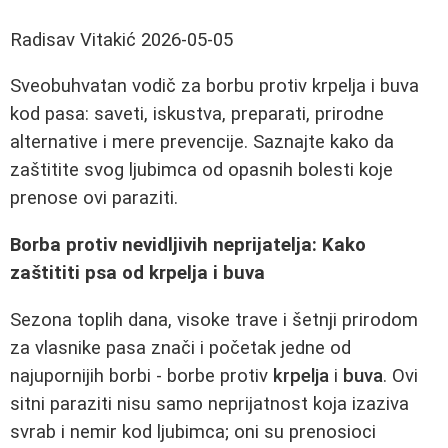
Radisav Vitakić
2026-05-05
Sveobuhvatan vodič za borbu protiv krpelja i buva
kod pasa: saveti, iskustva, preparati, prirodne
alternative i mere prevencije. Saznajte kako da
zaštitite svog ljubimca od opasnih bolesti koje
prenose ovi paraziti.
Borba protiv nevidljivih neprijatelja: Kako
zaštititi psa od krpelja i buva
Sezona toplih dana, visoke trave i šetnji prirodom
za vlasnike pasa znači i početak jedne od
najupornijih borbi - borbe protiv
krpelja
i
buva
. Ovi
sitni paraziti nisu samo neprijatnost koja izaziva
svrab i nemir kod ljubimca; oni su prenosioci