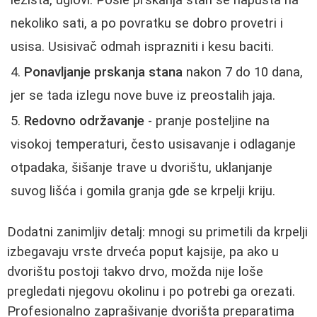
ležišta, uglovi. Posle prskanja stan se napušta na
nekoliko sati, a po povratku se dobro provetri i
usisa. Usisivač odmah isprazniti i kesu baciti.
Ponavljanje prskanja stana
nakon 7 do 10 dana,
jer se tada izlegu nove buve iz preostalih jaja.
Redovno održavanje
- pranje posteljine na
visokoj temperaturi, često usisavanje i odlaganje
otpadaka, šišanje trave u dvorištu, uklanjanje
suvog lišća i gomila granja gde se krpelji kriju.
Dodatni zanimljiv detalj: mnogi su primetili da krpelji
izbegavaju vrste drveća poput kajsije, pa ako u
dvorištu postoji takvo drvo, možda nije loše
pregledati njegovu okolinu i po potrebi ga orezati.
Profesionalno zaprašivanje dvorišta preparatima