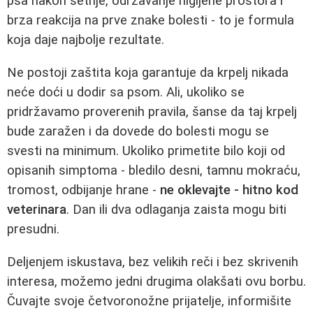
psa nakon šetnje, održavanje higijene prostora i
brza reakcija na prve znake bolesti - to je formula
koja daje najbolje rezultate.
Ne postoji zaštita koja garantuje da krpelj nikada
neće doći u dodir sa psom. Ali, ukoliko se
pridržavamo proverenih pravila, šanse da taj krpelj
bude zaražen i da dovede do bolesti mogu se
svesti na minimum. Ukoliko primetite bilo koji od
opisanih simptoma - bledilo desni, tamnu mokraću,
tromost, odbijanje hrane -
ne oklevajte - hitno kod
veterinara
. Dan ili dva odlaganja zaista mogu biti
presudni.
Deljenjem iskustava, bez velikih reči i bez skrivenih
interesa, možemo jedni drugima olakšati ovu borbu.
Čuvajte svoje četvoronožne prijatelje, informišite