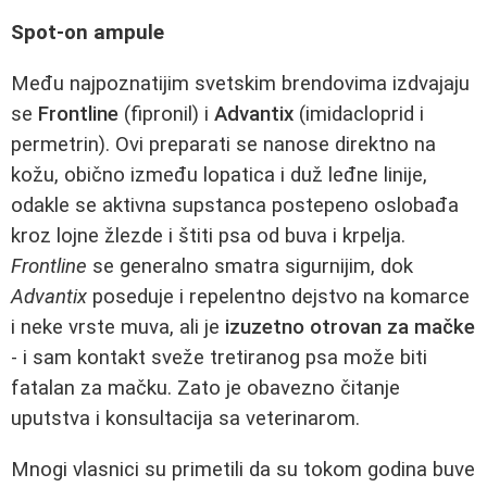
Spot‑on ampule
Među najpoznatijim svetskim brendovima izdvajaju
se
Frontline
(fipronil) i
Advantix
(imidacloprid i
permetrin). Ovi preparati se nanose direktno na
kožu, obično između lopatica i duž leđne linije,
odakle se aktivna supstanca postepeno oslobađa
kroz lojne žlezde i štiti psa od buva i krpelja.
Frontline
se generalno smatra sigurnijim, dok
Advantix
poseduje i repelentno dejstvo na komarce
i neke vrste muva, ali je
izuzetno otrovan za mačke
- i sam kontakt sveže tretiranog psa može biti
fatalan za mačku. Zato je obavezno čitanje
uputstva i konsultacija sa veterinarom.
Mnogi vlasnici su primetili da su tokom godina buve