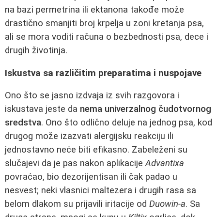
na bazi permetrina ili ektanona takođe može
drastično smanjiti broj krpelja u zoni kretanja psa,
ali se mora voditi računa o bezbednosti psa, dece i
drugih životinja.
Iskustva sa različitim preparatima i nuspojave
Ono što se jasno izdvaja iz svih razgovora i
iskustava jeste da
nema univerzalnog čudotvornog
sredstva
. Ono što odlično deluje na jednog psa, kod
drugog može izazvati alergijsku reakciju ili
jednostavno neće biti efikasno. Zabeleženi su
slučajevi da je pas nakon aplikacije
Advantixa
povraćao, bio dezorijentisan ili čak padao u
nesvest; neki vlasnici maltezera i drugih rasa sa
belom dlakom su prijavili iritacije od
Duowin‑a
. Sa