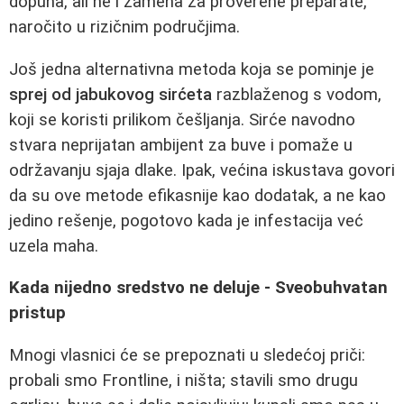
dopuna, ali ne i zamena za proverene preparate,
naročito u rizičnim područjima.
Još jedna alternativna metoda koja se pominje je
sprej od jabukovog sirćeta
razblaženog s vodom,
koji se koristi prilikom češljanja. Sirće navodno
stvara neprijatan ambijent za buve i pomaže u
održavanju sjaja dlake. Ipak, većina iskustava govori
da su ove metode efikasnije kao dodatak, a ne kao
jedino rešenje, pogotovo kada je infestacija već
uzela maha.
Kada nijedno sredstvo ne deluje - Sveobuhvatan
pristup
Mnogi vlasnici će se prepoznati u sledećoj priči:
probali smo Frontline, i ništa; stavili smo drugu