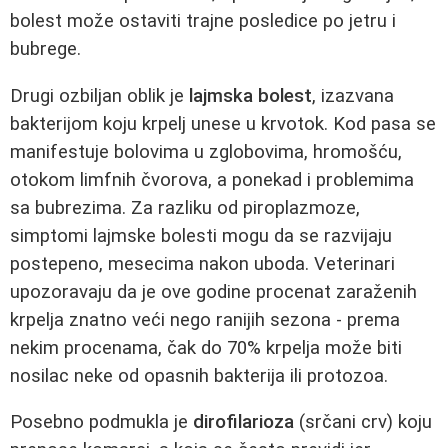
bolest može ostaviti trajne posledice po jetru i
bubrege.
Drugi ozbiljan oblik je
lajmska bolest
, izazvana
bakterijom koju krpelj unese u krvotok. Kod pasa se
manifestuje bolovima u zglobovima, hromošću,
otokom limfnih čvorova, a ponekad i problemima
sa bubrezima. Za razliku od piroplazmoze,
simptomi lajmske bolesti mogu da se razvijaju
postepeno, mesecima nakon uboda. Veterinari
upozoravaju da je ove godine procenat zaraženih
krpelja znatno veći nego ranijih sezona - prema
nekim procenama, čak do 70% krpelja može biti
nosilac neke od opasnih bakterija ili protozoa.
Posebno podmukla je
dirofilarioza
(srčani crv) koju