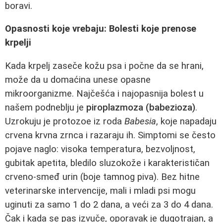
boravi.
Opasnosti koje vrebaju: Bolesti koje prenose
krpelji
Kada krpelj zaseče kožu psa i počne da se hrani,
može da u domaćina unese opasne
mikroorganizme. Najčešća i najopasnija bolest u
našem podneblju je
piroplazmoza (babezioza)
.
Uzrokuju je protozoe iz roda
Babesia
, koje napadaju
crvena krvna zrnca i razaraju ih. Simptomi se često
pojave naglo: visoka temperatura, bezvoljnost,
gubitak apetita, bledilo sluzokože i karakterističan
crveno‑smeđ urin (boje tamnog piva). Bez hitne
veterinarske intervencije, mali i mladi psi mogu
uginuti za samo 1 do 2 dana, a veći za 3 do 4 dana.
Čak i kada se pas izvuče, oporavak je dugotrajan, a