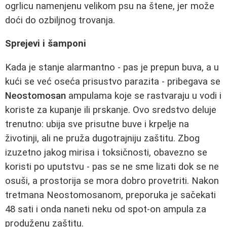
ogrlicu namenjenu velikom psu na štene, jer može
doći do ozbiljnog trovanja.
Sprejevi i šamponi
Kada je stanje alarmantno - pas je prepun buva, a u
kući se već oseća prisustvo parazita - pribegava se
Neostomosan
ampulama koje se rastvaraju u vodi i
koriste za kupanje ili prskanje. Ovo sredstvo deluje
trenutno: ubija sve prisutne buve i krpelje na
životinji, ali ne pruža dugotrajniju zaštitu. Zbog
izuzetno jakog mirisa i toksičnosti, obavezno se
koristi po uputstvu - pas se ne sme lizati dok se ne
osuši, a prostorija se mora dobro provetriti. Nakon
tretmana Neostomosanom, preporuka je sačekati
48 sati i onda naneti neku od spot‑on ampula za
produženu zaštitu.