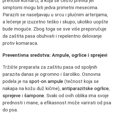
prenose komarci, a koja se često previdi jer
simptomi mogu biti jedva primetni mesecima.
Paraziti se naseljavaju u srcu i plućnim arterijama,
a lečenje je izuzetno teško i skupo, ukoliko uopšte
bude moguće. Zbog toga se sve više preporučuje
da zaštita pasa obuhvati i repelentno delovanje
protiv komaraca.
Preventivna sredstva: Ampule, ogrlice i sprejevi
Tržište preparata za zaštitu pasa od spoljnih
parazita danas je ogromno i šaroliko. Osnovna
podela je na
spot‑on ampule
(tečnost koja se
nakapa na kožu duž kičme),
antiparazitske ogrlice
,
sprejeve
i
šampone
. Svaki od ovih oblika ima svoje
prednosti i mane, a efikasnost može varirati od psa
do psa.