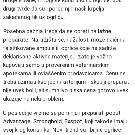
druge strane, mnogi se kunu u
Kiltix
ogrlice, dok
drugi tvrde da su i pored njih našli krpelja
zakačenog tik uz ogrlicu.
Posebna pažnja treba da se obrati na
lažne
preparate
. Na tržištu se, nažalost, može naići na
falsifikovane ampule ili ogrlice koje ne sadrže
deklarisane aktivne materije, i zato je važno
kupovati samo u proverenim veterinarskim
apotekama ili ovlašćenim prodavnicama. Cenu ne
treba uzimati kao jedini kriterijum - skuplji preparat
nije uvek bolji, ali sumnjivo niska cena gotovo uvek
ukazuje na neki problem.
U poslednje vreme se pominju i preparati poput
Advantage
,
Stronghold
,
Exspot
, koji takođe imaju
svoj krug korisnika. Novi trend su i biljne ogrlice