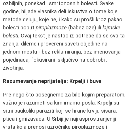
ozbiljnih, ponekad i smrtonosnih bolesti. Svake
godine, hiljade vlasnika deli iskustva o tome koje
metode deluju, koje ne, i kako su prošli kroz pakao
bolesti poput
piroplazmoze
(babezioze) ili
lajmske
bolesti
. Ovaj tekst je nastao iz potrebe da se sva ta
znanja, dileme i provereni saveti objedine na
jednom mestu - bez reklamiranja, bez imenovanja
pojedinaca, fokusirani isključivo na dobrobit
životinja.
Razumevanje neprijatelja: Krpelji i buve
Pre nego što posegnemo za bilo kojim preparatom,
važno je razumeti sa kim imamo posla.
Krpelji
su
sitni paukoliki paraziti koji se hrane krvlju sisara,
ptica i gmizavaca. U Srbiji je najrasprostranjeniji
vrsta koja prenosi uzročnike piroplazmoze i