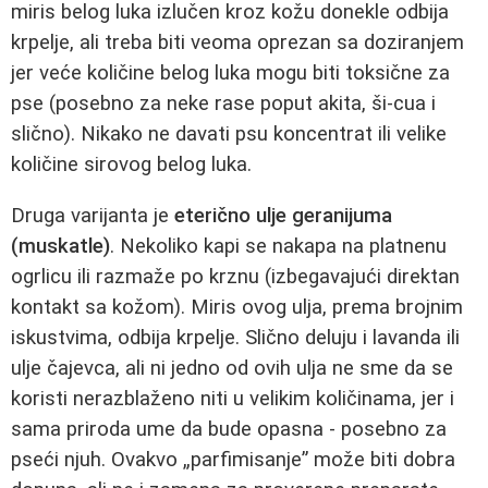
miris belog luka izlučen kroz kožu donekle odbija
krpelje, ali treba biti veoma oprezan sa doziranjem
jer veće količine belog luka mogu biti toksične za
pse (posebno za neke rase poput akita, ši‑cua i
slično). Nikako ne davati psu koncentrat ili velike
količine sirovog belog luka.
Druga varijanta je
eterično ulje geranijuma
(muskatle)
. Nekoliko kapi se nakapa na platnenu
ogrlicu ili razmaže po krznu (izbegavajući direktan
kontakt sa kožom). Miris ovog ulja, prema brojnim
iskustvima, odbija krpelje. Slično deluju i lavanda ili
ulje čajevca, ali ni jedno od ovih ulja ne sme da se
koristi nerazblaženo niti u velikim količinama, jer i
sama priroda ume da bude opasna - posebno za
pseći njuh. Ovakvo „parfimisanje” može biti dobra