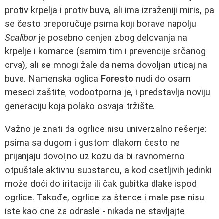
protiv krpelja i protiv buva, ali ima izraženiji miris, pa
se često preporučuje psima koji borave napolju.
Scalibor
je posebno cenjen zbog delovanja na
krpelje i komarce (samim tim i prevencije srčanog
crva), ali se mnogi žale da nema dovoljan uticaj na
buve. Namenska oglica
Foresto
nudi do osam
meseci zaštite, vodootporna je, i predstavlja noviju
generaciju koja polako osvaja tržište.
Važno je znati da ogrlice nisu univerzalno rešenje:
psima sa dugom i gustom dlakom često ne
prijanjaju dovoljno uz kožu da bi ravnomerno
otpuštale aktivnu supstancu, a kod osetljivih jedinki
može doći do iritacije ili čak gubitka dlake ispod
ogrlice. Takođe, ogrlice za štence i male pse nisu
iste kao one za odrasle - nikada ne stavljajte