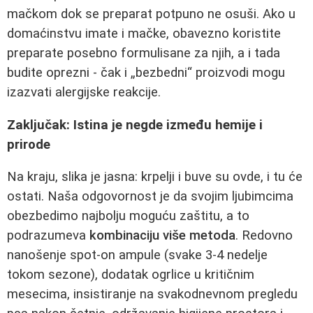
mačkom dok se preparat potpuno ne osuši. Ako u
domaćinstvu imate i mačke, obavezno koristite
preparate posebno formulisane za njih, a i tada
budite oprezni - čak i „bezbedni“ proizvodi mogu
izazvati alergijske reakcije.
Zaključak: Istina je negde između hemije i
prirode
Na kraju, slika je jasna: krpelji i buve su ovde, i tu će
ostati. Naša odgovornost je da svojim ljubimcima
obezbedimo najbolju moguću zaštitu, a to
podrazumeva
kombinaciju više metoda
. Redovno
nanošenje spot‑on ampule (svake 3-4 nedelje
tokom sezone), dodatak ogrlice u kritičnim
mesecima, insistiranje na svakodnevnom pregledu