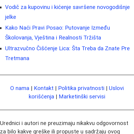
Vodič za kupovinu i kićenje savršene novogodišnje
jelke
Kako Naći Pravi Posao: Putovanje Između
Školovanja, Vještina i Realnosti Tržišta
Ultrazvučno Čišćenje Lica: Šta Treba da Znate Pre
Tretmana
O nama
|
Kontakt
|
Politika privatnosti
|
Uslovi
korišćenja
|
Marketinški servisi
Urednici i autori ne preuzimaju nikakvu odgovornost
za bilo kakve greške ili propuste u sadržaju ovog