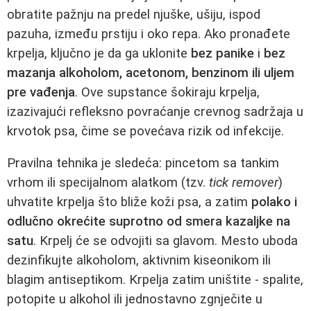
obratite pažnju na predel njuške, ušiju, ispod
pazuha, između prstiju i oko repa. Ako pronađete
krpelja, ključno je da ga uklonite
bez panike
i
bez
mazanja alkoholom, acetonom, benzinom ili uljem
pre vađenja
. Ove supstance šokiraju krpelja,
izazivajući refleksno povraćanje crevnog sadržaja u
krvotok psa, čime se povećava rizik od infekcije.
Pravilna tehnika je sledeća: pincetom sa tankim
vrhom ili specijalnom alatkom (tzv.
tick remover
)
uhvatite krpelja što bliže koži psa, a zatim
polako i
odlučno okrećite suprotno od smera kazaljke na
satu
. Krpelj će se odvojiti sa glavom. Mesto uboda
dezinfikujte alkoholom, aktivnim kiseonikom ili
blagim antiseptikom. Krpelja zatim uništite - spalite,
potopite u alkohol ili jednostavno zgnječite u