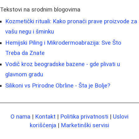
Tekstovi na srodnim blogovima
Kozmetički rituali: Kako pronaći prave proizvode za
vašu negu i šminku
Hemijski Piling i Mikrodermoabrazija: Sve Što
Treba da Znate
Vodič kroz beogradske bazene - gde plivati u
glavnom gradu
Silikoni vs Prirodne Obrline - Šta je Bolje?
O nama
|
Kontakt
|
Politika privatnosti
|
Uslovi
korišćenja
|
Marketinški servisi