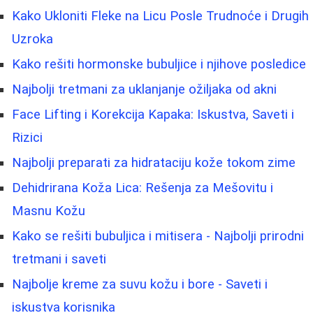
Kako Ukloniti Fleke na Licu Posle Trudnoće i Drugih
Uzroka
Kako rešiti hormonske bubuljice i njihove posledice
Najbolji tretmani za uklanjanje ožiljaka od akni
Face Lifting i Korekcija Kapaka: Iskustva, Saveti i
Rizici
Najbolji preparati za hidrataciju kože tokom zime
Dehidrirana Koža Lica: Rešenja za Mešovitu i
Masnu Kožu
Kako se rešiti bubuljica i mitisera - Najbolji prirodni
tretmani i saveti
Najbolje kreme za suvu kožu i bore - Saveti i
iskustva korisnika