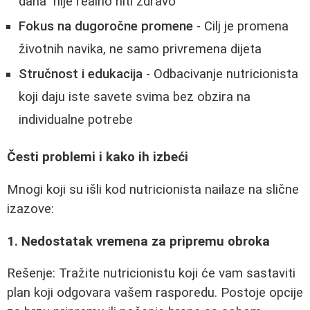
dana" nije realno niti zdravo
Fokus na dugoročne promene
- Cilj je promena
životnih navika, ne samo privremena dijeta
Stručnost i edukacija
- Odbacivanje nutricionista
koji daju iste savete svima bez obzira na
individualne potrebe
Česti problemi i kako ih izbeći
Mnogi koji su išli kod nutricionista nailaze na slične
izazove:
1. Nedostatak vremena za pripremu obroka
Rešenje: Tražite nutricionistu koji će vam sastaviti
plan koji odgovara vašem rasporedu. Postoje opcije