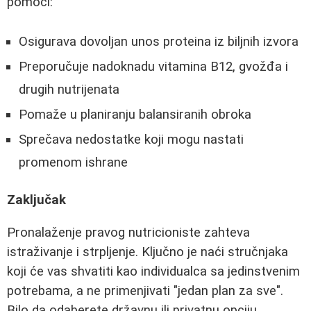
pomoći:
Osigurava dovoljan unos proteina iz biljnih izvora
Preporučuje nadoknadu vitamina B12, gvožđa i
drugih nutrijenata
Pomaže u planiranju balansiranih obroka
Sprečava nedostatke koji mogu nastati
promenom ishrane
Zaključak
Pronalaženje pravog nutricioniste zahteva
istraživanje i strpljenje. Ključno je naći stručnjaka
koji će vas shvatiti kao individualca sa jedinstvenim
potrebama, a ne primenjivati "jedan plan za sve".
Bilo da odaberete državnu ili privatnu opciju,