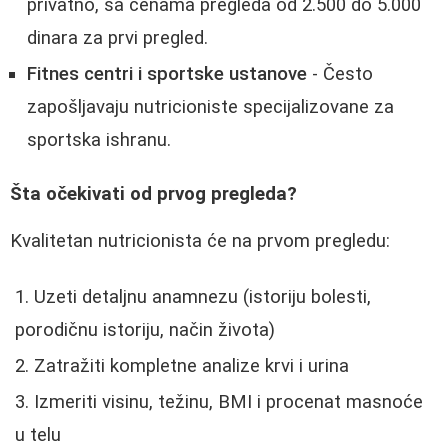
privatno, sa cenama pregleda od 2.500 do 5.000
dinara za prvi pregled.
Fitnes centri i sportske ustanove
- Često
zapošljavaju nutricioniste specijalizovane za
sportska ishranu.
Šta očekivati od prvog pregleda?
Kvalitetan nutricionista će na prvom pregledu:
Uzeti detaljnu anamnezu (istoriju bolesti,
porodičnu istoriju, način života)
Zatražiti kompletne analize krvi i urina
Izmeriti visinu, težinu, BMI i procenat masnoće
u telu