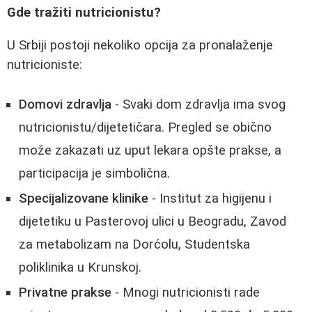
Gde tražiti nutricionistu?
U Srbiji postoji nekoliko opcija za pronalaženje
nutricioniste:
Domovi zdravlja
- Svaki dom zdravlja ima svog
nutricionistu/dijetetičara. Pregled se obično
može zakazati uz uput lekara opšte prakse, a
participacija je simbolična.
Specijalizovane klinike
- Institut za higijenu i
dijetetiku u Pasterovoj ulici u Beogradu, Zavod
za metabolizam na Dorćolu, Studentska
poliklinika u Krunskoj.
Privatne prakse
- Mnogi nutricionisti rade