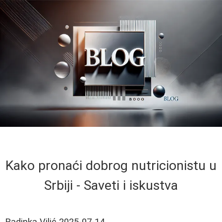
Kako pronaći dobrog nutricionistu u
Srbiji - Saveti i iskustva
Radinka Vilić
2025-07-14