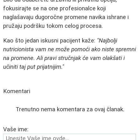
fokusirajte se na one profesionalce koji
naglašavaju dugoročne promene navika ishrane i
pružaju podršku tokom celog procesa.
Kao što jedan iskusni pacijent kaže:
"Najbolji
nutricionista vam ne može pomoći ako niste spremni
na promene. Ali pravi stručnjak će vam olakšati i
učiniti taj put prijatnijim."
Komentari
Trenutno nema komentara za ovaj članak.
Vaše ime: