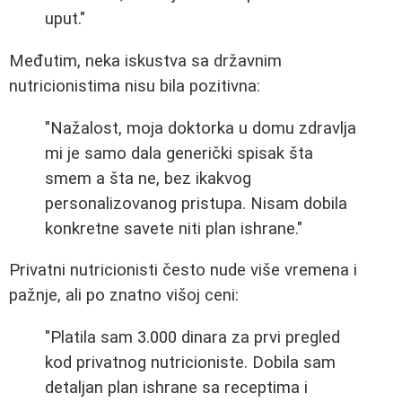
uput."
Međutim, neka iskustva sa državnim
nutricionistima nisu bila pozitivna:
"Nažalost, moja doktorka u domu zdravlja
mi je samo dala generički spisak šta
smem a šta ne, bez ikakvog
personalizovanog pristupa. Nisam dobila
konkretne savete niti plan ishrane."
Privatni nutricionisti često nude više vremena i
pažnje, ali po znatno višoj ceni:
"Platila sam 3.000 dinara za prvi pregled
kod privatnog nutricioniste. Dobila sam
detaljan plan ishrane sa receptima i