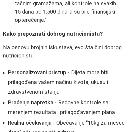
tačnim gramažama, ali kontrole na svakih
15 dana po 1.500 dinara su bile finansijski
opterećenje."
Kako prepoznati dobrog nutricionistu?
Na osnovu brojnih iskustava, evo šta čini dobrog
nutricionistu:
Personalizovani pristup
- Dijeta mora biti
prilagođena vašem načinu života, ukusu i
zdravstvenom stanju
Praćenje napretka
- Redovne kontrole sa
merenjem rezultata i prilagođavanjem plana
Realna očekivanja
- Obećavanje "10kg za mesec