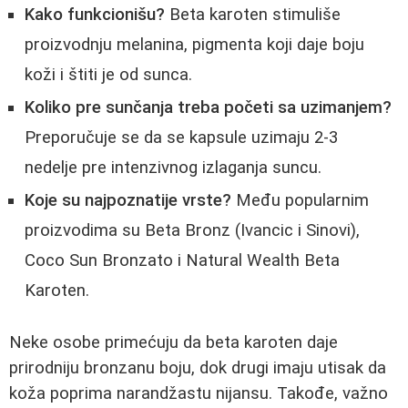
Kako funkcionišu?
Beta karoten stimuliše
proizvodnju melanina, pigmenta koji daje boju
koži i štiti je od sunca.
Koliko pre sunčanja treba početi sa uzimanjem?
Preporučuje se da se kapsule uzimaju 2-3
nedelje pre intenzivnog izlaganja suncu.
Koje su najpoznatije vrste?
Među popularnim
proizvodima su Beta Bronz (Ivancic i Sinovi),
Coco Sun Bronzato i Natural Wealth Beta
Karoten.
Neke osobe primećuju da beta karoten daje
prirodniju bronzanu boju, dok drugi imaju utisak da
koža poprima narandžastu nijansu. Takođe, važno