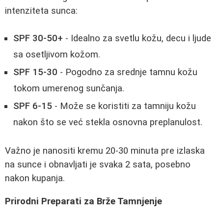
intenziteta sunca:
SPF 30-50+
- Idealno za svetlu kožu, decu i ljude
sa osetljivom kožom.
SPF 15-30
- Pogodno za srednje tamnu kožu
tokom umerenog sunčanja.
SPF 6-15
- Može se koristiti za tamniju kožu
nakon što se već stekla osnovna preplanulost.
Važno je nanositi kremu 20-30 minuta pre izlaska
na sunce i obnavljati je svaka 2 sata, posebno
nakon kupanja.
Prirodni Preparati za Brže Tamnjenje