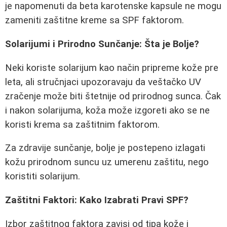
je napomenuti da beta karotenske kapsule ne mogu
zameniti zaštitne kreme sa SPF faktorom.
Solarijumi i Prirodno Sunčanje: Šta je Bolje?
Neki koriste solarijum kao način pripreme kože pre
leta, ali stručnjaci upozoravaju da veštačko UV
zračenje može biti štetnije od prirodnog sunca. Čak
i nakon solarijuma, koža može izgoreti ako se ne
koristi krema sa zaštitnim faktorom.
Za zdravije sunčanje, bolje je postepeno izlagati
kožu prirodnom suncu uz umerenu zaštitu, nego
koristiti solarijum.
Zaštitni Faktori: Kako Izabrati Pravi SPF?
Izbor zaštitnog faktora zavisi od tipa kože i