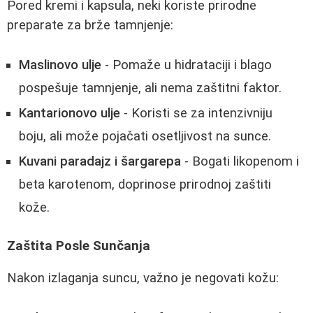
Pored kremi i kapsula, neki koriste prirodne
preparate za brže tamnjenje:
Maslinovo ulje
- Pomaže u hidrataciji i blago
pospešuje tamnjenje, ali nema zaštitni faktor.
Kantarionovo ulje
- Koristi se za intenzivniju
boju, ali može pojačati osetljivost na sunce.
Kuvani paradajz i šargarepa
- Bogati likopenom i
beta karotenom, doprinose prirodnoj zaštiti
kože.
Zaštita Posle Sunčanja
Nakon izlaganja suncu, važno je negovati kožu: