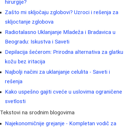
hirurgije?
Zašto mi skljočaju zglobovi? Uzroci i rešenja za
skljoctanje zglobova
Radiotalasno Uklanjanje Mladeža i Bradavica u
Beogradu: Iskustva i Saveti
Depilacija šećerom: Prirodna alternativa za glatku
kožu bez iritacija
Najbolji načini za uklanjanje celulita - Saveti i
rešenja
Kako uspešno gajiti cveće u uslovima ograničene
svetlosti
Tekstovi na srodnim blogovima
Najekonomičnije grejanje - Kompletan vodič za