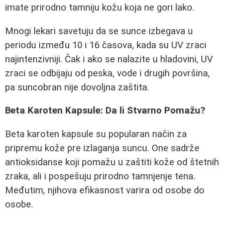
imate prirodno tamniju kožu koja ne gori lako.
Mnogi lekari savetuju da se sunce izbegava u
periodu između 10 i 16 časova, kada su UV zraci
najintenzivniji. Čak i ako se nalazite u hladovini, UV
zraci se odbijaju od peska, vode i drugih površina,
pa suncobran nije dovoljna zaštita.
Beta Karoten Kapsule: Da li Stvarno Pomažu?
Beta karoten kapsule su popularan način za
pripremu kože pre izlaganja suncu. One sadrže
antioksidanse koji pomažu u zaštiti kože od štetnih
zraka, ali i pospešuju prirodno tamnjenje tena.
Međutim, njihova efikasnost varira od osobe do
osobe.