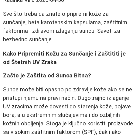
Sve što treba da znate o pripremi kože za
sunčanje, beta karotenskim kapsulama, zaštitnim
faktorima i zdravom izlaganju suncu. Saveti za
bezbedno sunčanje.
Kako Pripremiti Kožu za Sunčanje i Zaštititi je
od Štetnih UV Zraka
Zašto je Zaštita od Sunca Bitna?
Sunce može biti opasno po zdravlje kože ako se ne
pristupi njemu na pravi način. Dugotrajno izlaganje
UV zracima može dovesti do starenja kože, pojave
bora, a u ekstremnim slučajevima i do ozbiljnih
kožnih oboljenja. Stoga je ključno koristiti proizvode
sa visokim zaštitnim faktorom (SPF), čak i ako