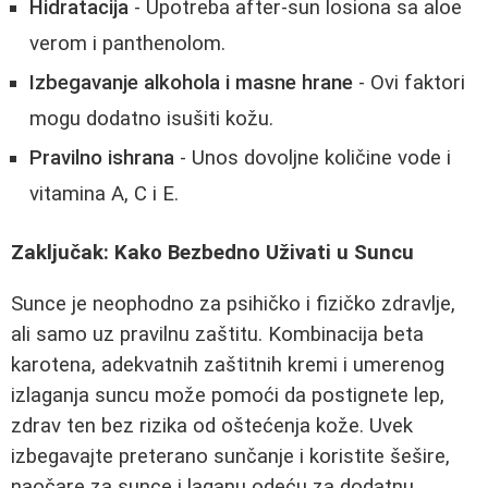
Hidratacija
- Upotreba after-sun losiona sa aloe
verom i panthenolom.
Izbegavanje alkohola i masne hrane
- Ovi faktori
mogu dodatno isušiti kožu.
Pravilno ishrana
- Unos dovoljne količine vode i
vitamina A, C i E.
Zaključak: Kako Bezbedno Uživati u Suncu
Sunce je neophodno za psihičko i fizičko zdravlje,
ali samo uz pravilnu zaštitu. Kombinacija beta
karotena, adekvatnih zaštitnih kremi i umerenog
izlaganja suncu može pomoći da postignete lep,
zdrav ten bez rizika od oštećenja kože. Uvek
izbegavajte preterano sunčanje i koristite šešire,
naočare za sunce i laganu odeću za dodatnu