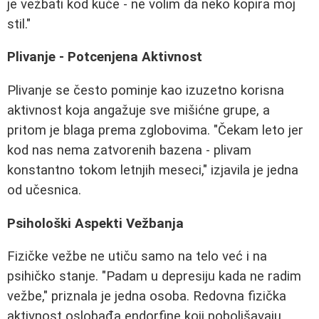
je vežbati kod kuće - ne volim da neko kopira moj
stil."
Plivanje - Potcenjena Aktivnost
Plivanje se često pominje kao izuzetno korisna
aktivnost koja angažuje sve mišićne grupe, a
pritom je blaga prema zglobovima. "Čekam leto jer
kod nas nema zatvorenih bazena - plivam
konstantno tokom letnjih meseci," izjavila je jedna
od učesnica.
Psihološki Aspekti Vežbanja
Fizičke vežbe ne utiču samo na telo već i na
psihičko stanje. "Padam u depresiju kada ne radim
vežbe," priznala je jedna osoba. Redovna fizička
aktivnost oslobađa endorfine koji poboljšavaju