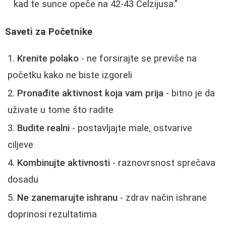
kad te sunce opeče na 42-43 Celzijusa."
Saveti za Početnike
Krenite polako
- ne forsirajte se previše na
početku kako ne biste izgoreli
Pronađite aktivnost koja vam prija
- bitno je da
uživate u tome što radite
Budite realni
- postavljajte male, ostvarive
ciljeve
Kombinujte aktivnosti
- raznovrsnost sprečava
dosadu
Ne zanemarujte ishranu
- zdrav način ishrane
doprinosi rezultatima