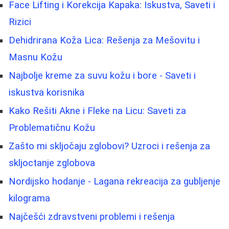
Face Lifting i Korekcija Kapaka: Iskustva, Saveti i
Rizici
Dehidrirana Koža Lica: Rešenja za Mešovitu i
Masnu Kožu
Najbolje kreme za suvu kožu i bore - Saveti i
iskustva korisnika
Kako Rešiti Akne i Fleke na Licu: Saveti za
Problematičnu Kožu
Zašto mi skljočaju zglobovi? Uzroci i rešenja za
skljoctanje zglobova
Nordijsko hodanje - Lagana rekreacija za gubljenje
kilograma
Najčešći zdravstveni problemi i rešenja