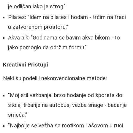
je odličan iako je strog."
Pilates: "Idem na pilates i hodam - trčim na traci
u zatvorenom prostoru."
Akva bik: "Godinama se bavim akva bikom - to
jako pomoglo da održim formu."
Kreativni Pristupi
Neki su podelili nekonvencionalne metode:
"Moj stil vežbanja: brzo hodanje od šporeta do
stola, trčanje na autobus, vežbe snage - bacanje
smeća."
"Najbolje se vežba sa motikom i ašovom u ruci