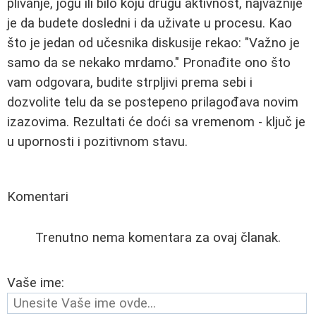
plivanje, jogu ili bilo koju drugu aktivnost, najvažnije
je da budete dosledni i da uživate u procesu. Kao
što je jedan od učesnika diskusije rekao: "Važno je
samo da se nekako mrdamo." Pronađite ono što
vam odgovara, budite strpljivi prema sebi i
dozvolite telu da se postepeno prilagođava novim
izazovima. Rezultati će doći sa vremenom - ključ je
u upornosti i pozitivnom stavu.
Komentari
Trenutno nema komentara za ovaj članak.
Vaše ime: