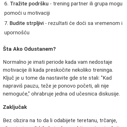
Tražite podršku
- trening partner ili grupa mogu
pomoći u motivaciji
Budite strpljivi
- rezultati će doći sa vremenom i
upornošću
Šta Ako Odustanem?
Normalno je imati periode kada vam nedostaje
motivacije ili kada preskočite nekoliko treninga.
Ključ je u tome da nastavite gde ste stali: "Kad
napraviš pauzu, teže je ponovo početi, ali nije
nemoguće," ohrabruje jedna od učesnica diskusije.
Zaključak
Bez obzira na to da li odabijete teretanu, trčanje,