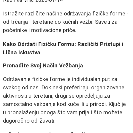
Istražite različite načine održavanja fizičke forme -
od trčanja i teretane do kućnih vežbi. Saveti za
početnike i motivacione priče.
Kako Održati Fizičku Formu: Različiti Pristupi i
Lična Iskustva
Pronađite Svoj Način Vežbanja
Održavanje fizičke forme je individualan put za
svakog od nas. Dok neki preferiraju organizovane
aktivnosti u teretani, drugi se opredeljuju za
samostalno vežbanje kod kuće ili u prirodi. Ključ je
u pronalaženju onoga što vam prija i što možete
dugoročno održavati.