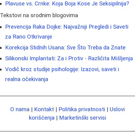
Plavuse vs. Crnke: Koja Boja Kose Je Seksipilnija?
Tekstovi na srodnim blogovima
Prevencija Raka Dojke: Najvažniji Pregledi i Saveti
za Rano Otkrivanje
Korekcija Stidnih Usana: Sve Što Treba da Znate
Silikonski Implantati: Za i Protiv - Različita Mišljenja
Vodič kroz studije psihologije: Izazovi, saveti i
realna očekivanja
O nama
|
Kontakt
|
Politika privatnosti
|
Uslovi
korišćenja
|
Marketinški servisi