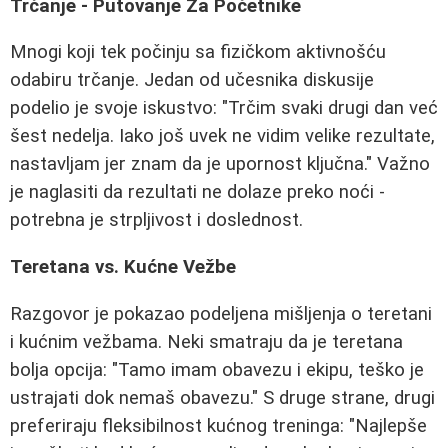
Trčanje - Putovanje Za Početnike
Mnogi koji tek počinju sa fizičkom aktivnošću
odabiru trčanje. Jedan od učesnika diskusije
podelio je svoje iskustvo: "Trčim svaki drugi dan već
šest nedelja. Iako još uvek ne vidim velike rezultate,
nastavljam jer znam da je upornost ključna." Važno
je naglasiti da rezultati ne dolaze preko noći -
potrebna je strpljivost i doslednost.
Teretana vs. Kućne Vežbe
Razgovor je pokazao podeljena mišljenja o teretani
i kućnim vežbama. Neki smatraju da je teretana
bolja opcija: "Tamo imam obavezu i ekipu, teško je
ustrajati dok nemaš obavezu." S druge strane, drugi
preferiraju fleksibilnost kućnog treninga: "Najlepše