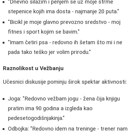
"Dnevno silazim i penjem se uz moje strme
stepenice kojih ima dosta - najmanje 20 puta."
"Bicikl je moje glavno prevozno sredstvo - moj
fitnes i sport kojim se bavim."
"Imam četiri psa - redovno ih šetam što mi i ne
pada tako teško jer volim prirodu."
Raznolikost u Vežbanju
Učesnici diskusije pominju širok spektar aktivnosti:
Joga: "Redovno vežbam jogu - žena čija knjigu
pratim ima 90 godina a izgleda kao
pedesetogodišnjakinja."
Odbojka: "Redovno idem na treninge - trener nam