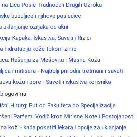
e na Licu Posle Trudnoće i Drugih Uzroka
ske bubuljice i njihove posledice
a uklanjanje ožiljaka od akni
kcija Kapaka: Iskustva, Saveti i Rizici
 za hidrataciju kože tokom zime
Lica: Rešenja za Mešovitu i Masnu Kožu
jica i mitisera - Najbolji prirodni tretmani i saveti
uvu kožu i bore - Saveti i iskustva korisnika
 blogovima
čni Hirurg: Put od Fakulteta do Specijalizacije
ršeni Parfem: Vodič kroz Mirisne Note i Postojanost
a koži - kada posetiti lekara i opcije za uklanjanje