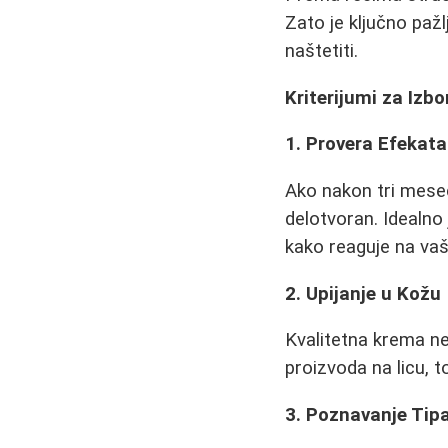
Zato je ključno pažl
naštetiti.
Kriterijumi za Izb
1. Provera Efekata
Ako nakon tri mese
delotvoran. Idealno
kako reaguje na va
2. Upijanje u Kožu
Kvalitetna krema ne
proizvoda na licu, to
3. Poznavanje Tip