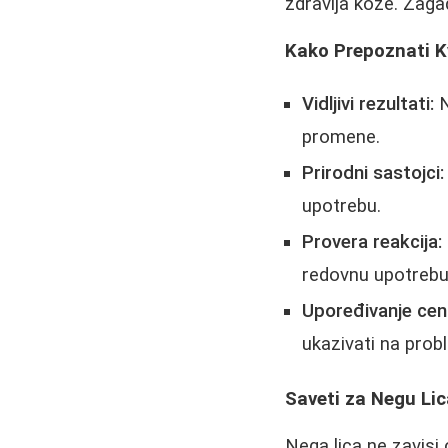
zdravlja kože. Zaga
Kako Prepoznati K
Vidljivi rezultati:
N
promene.
Prirodni sastojci:
upotrebu.
Provera reakcija:
redovnu upotrebu
Upoređivanje cen
ukazivati na prob
Saveti za Negu Li
Nega lica ne zavisi