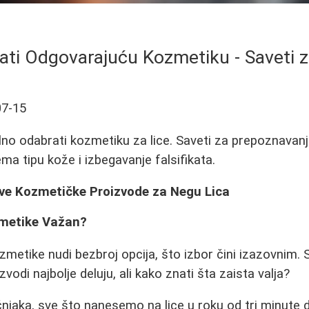
ti Odgovarajuću Kozmetiku - Saveti 
07-15
lno odabrati kozmetiku za lice. Saveti za prepoznavanje
ma tipu kože i izbegavanje falsifikata.
ve Kozmetičke Proizvode za Negu Lica
zmetike Važan?
zmetike nudi bezbroj opcija, što izbor čini izazovnim. 
zvodi najbolje deluju, ali kako znati šta zaista valja?
jaka, sve što nanesemo na lice u roku od tri minute 