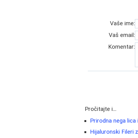
Vaše ime:
Vaš email:
Komentar:
Pročitajte i...
Prirodna nega lica 
Hijaluronski Filer