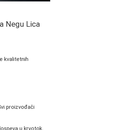
za Negu Lica
 kvalitetnih
Svi proizvođači
dospeva u krvotok.