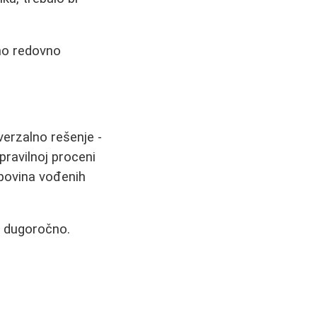
žno redovno
verzalno rešenje -
ravilnoj proceni
upovina vođenih
na dugoročno.