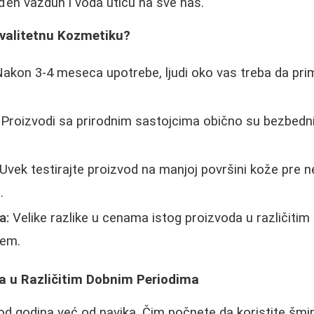
đen vazduh i voda utiču na sve nas.
valitetnu Kozmetiku?
akon 3-4 meseca upotrebe, ljudi oko vas treba da pri
Proizvodi sa prirodnim sastojcima obično su bezbedni
Uvek testirajte proizvod na manjoj površini kože pre 
.
a:
Velike razlike u cenama istog proizvoda u različit
lem.
ca u Različitim Dobnim Periodima
 od godina već od navika. Čim počnete da koristite šmin