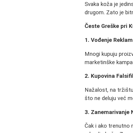
Svaka koža je jedi
drugom. Zato je bit
Česte Greške pri 
1. Vođenje Rekla
Mnogi kupuju proizv
marketinške kampanj
2. Kupovina Falsif
Nažalost, na tržišt
što ne deluju već m
3. Zanemarivanje 
Čak i ako trenutno