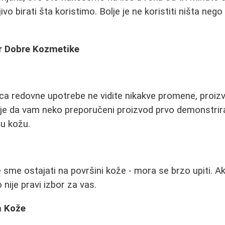
jivo birati šta koristimo. Bolje je ne koristiti ništa ne
or Dobre Kozmetike
ca redovne upotrebe ne vidite nikakve promene, proizv
 je da vam neko preporučeni proizvod prvo demonstrira
šu kožu.
 sme ostajati na površini kože - mora se brzo upiti. A
 nije pravi izbor za vas.
a Kože