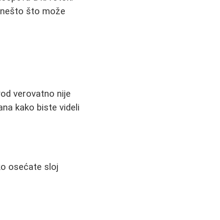
go nešto što može
od verovatno nije
na kako biste videli
ko osećate sloj