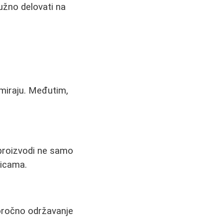
užno delovati na
.
amiraju. Međutim,
i proizvodi ne samo
nicama.
oročno održavanje