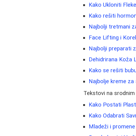
Kako Ukloniti Flek
Kako rešiti hormon
Najbolji tretmani z
Face Lifting i Kore
Najbolji preparati
Dehidrirana Koža 
Kako se rešiti bubul
Najbolje kreme za s
Tekstovi na srodnim
Kako Postati Plasti
Kako Odabrati Sav
Mladeži i promene n