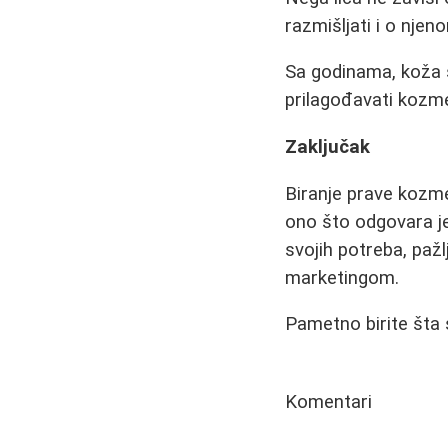
razmišljati i o njen
Sa godinama, koža s
prilagođavati kozme
Zaključak
Biranje prave kozme
ono što odgovara je
svojih potreba, paž
marketingom.
Pametno birite šta 
Komentari