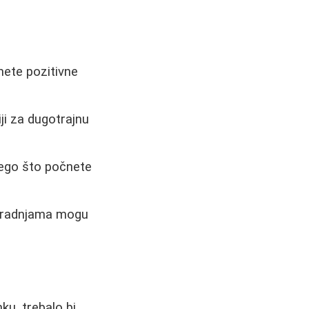
mete pozitivne
ji za dugotrajnu
nego što počnete
im radnjama mogu
ku, trebalo bi