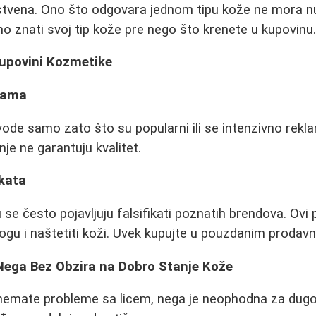
nstvena. Ono što odgovara jednom tipu kože ne mora n
no znati svoj tip kože pre nego što krenete u kupovinu
Kupovini Kozmetike
mama
ode samo zato što su popularni ili se intenzivno rekl
e ne garantuju kvalitet.
ikata
u se često pojavljuju falsifikati poznatih brendova. Ov
ogu i naštetiti koži. Uvek kupujte u pouzdanim prodav
Nega Bez Obzira na Dobro Stanje Kože
 nemate probleme sa licem, nega je neophodna za dug