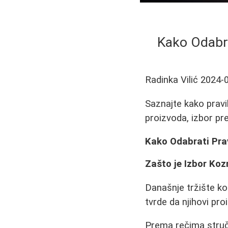
Kako Odabra
Radinka Vilić
2024-
Saznajte kako pravi
proizvoda, izbor pre
Kako Odabrati Pra
Zašto je Izbor Ko
Današnje tržište ko
tvrde da njihovi proi
Prema rečima stručn