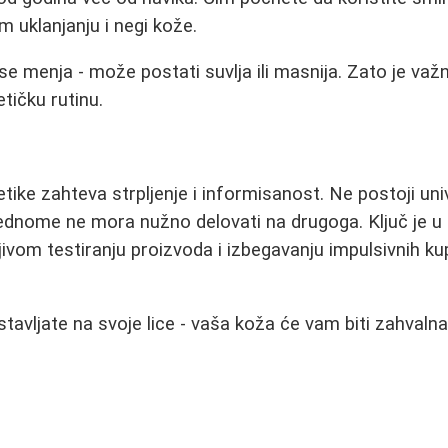
om uklanjanju i negi kože.
e menja - može postati suvlja ili masnija. Zato je va
tičku rutinu.
tike zahteva strpljenje i informisanost. Ne postoji uni
dnome ne mora nužno delovati na drugoga. Ključ je u p
ljivom testiranju proizvoda i izbegavanju impulsivnih k
stavljate na svoje lice - vaša koža će vam biti zahval