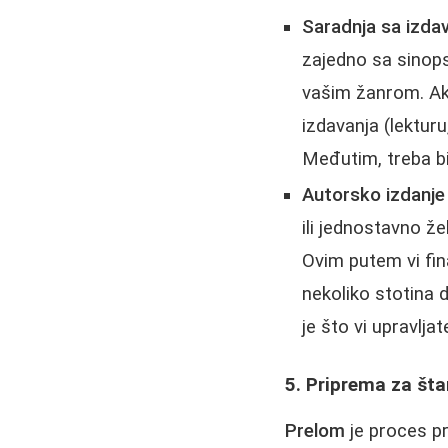
Saradnja sa izd
zajedno sa sinops
vašim žanrom. Ako
izdavanja (lekturu
Međutim, treba bi
Autorsko izdanje
ili jednostavno ž
Ovim putem vi fin
nekoliko stotina d
je što vi upravlja
5. Priprema za šta
Prelom
je proces p