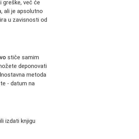
i greške, već će
, ali je apsolutno
ira u zavisnosti od
avo
stiče samim
 možete deponovati
jednostavna metoda
ate - datum na
i izdati knjigu