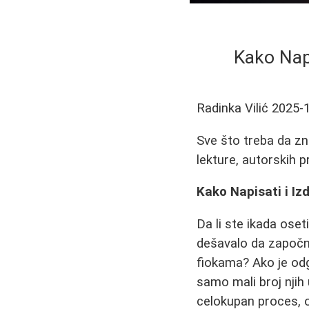
Kako Napi
Radinka Vilić
2025-
Sve što treba da zn
lekture, autorskih pr
Kako Napisati i Iz
Da li ste ikada oseti
dešavalo da započnet
fiokama? Ako je odgo
samo mali broj njih
celokupan proces, 