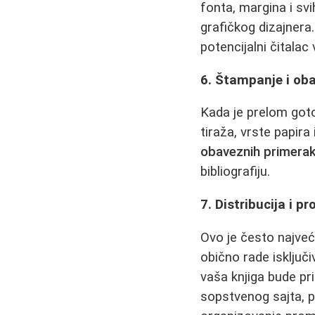
fonta, margina i sv
grafičkog dizajner
potencijalni čitalac
6. Štampanje i oba
Kada je prelom goto
tiraža, vrste papir
obaveznih primera
bibliografiju.
7. Distribucija i p
Ovo je često najveć
obično rade isključi
vaša knjiga bude pr
sopstvenog sajta, 