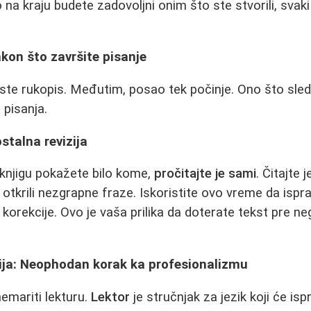
 na kraju budete zadovoljni onim što ste stvorili, svak
kon što završite pisanje
 ste rukopis. Međutim, posao tek počinje. Ono što sled
 pisanja.
stalna revizija
knjigu pokažete bilo kome,
pročitajte je sami
. Čitajte 
i otkrili nezgrapne fraze. Iskoristite ovo vreme da ispr
 korekcije. Ovo je vaša prilika da doterate tekst pre n
cija: Neophodan korak ka profesionalizmu
emariti lekturu.
Lektor
je stručnjak za jezik koji će isp