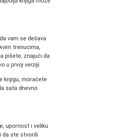
 najbolja knjiga može
 da vam se dešava
akvim trenucima,
da pišete, znajući da
o u prvoj verziji
.
te knjigu, moraćete
ola sata dnevno
e, upornost i veliku
 da ste stvorili