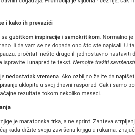
otivnih događaja.
Promocija je ključna
- bez nje, čak i
.
e i kako ih prevazići
e sa
gubitkom inspiracije
i
samokritikom
. Normalno je
rano ili da vam se ne dopada ono što ste napisali. U t
 pauzu, pročitati nešto drugo ili jednostavno nastaviti 
 ispravite i unapredite tekst.
Nemojte tražiti savršenstv
 je
nedostatak vremena
. Ako ozbiljno želite da napiše
pisanje uklopite u svoj dnevni raspored. Čak i samo p
čajne rezultate tokom nekoliko meseci.
anja
knjige je maratonska trka, a ne sprint. Zahteva strpljenj
ećaj kada držite svoju završenu knjigu u rukama, znajući