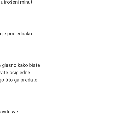
i utrošeni minut
i je podjednako
je glasno kako biste
avite očigledne
ego što ga predate
raviti sve