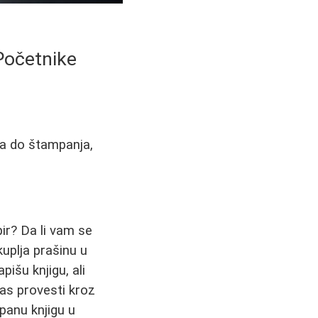
 Početnike
usa do štampanja,
pir? Da li vam se
kuplja prašinu u
išu knjigu, ali
vas provesti kroz
panu knjigu u