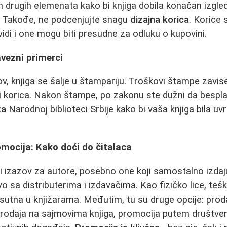
ih drugih elemenata kako bi knjiga dobila konačan izgle
a. Takođe, ne podcenjujte snagu
dizajna korica
. Korice 
 vidi i one mogu biti presudne za odluku o kupovini.
vezni primerci
v, knjiga se šalje u štampariju. Troškovi štampe zavise
a i korica. Nakon štampe, po zakonu ste dužni da besp
ka
Narodnoj biblioteci Srbije kako bi vaša knjiga bila u
romocija: Kako doći do čitalaca
i izazov za autore, posebno one koji samostalno izdaju
vo sa distributerima i izdavačima. Kao fizičko lice, teš
isutna u knjižarama. Međutim, tu su druge opcije: pro
prodaja na sajmovima knjiga, promocija putem društven