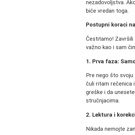
nezadovoljstva. Ako
biće vredan toga.
Postupni koraci na
Čestitamo! Završili
važno kao i sam čin
1. Prva faza: Samo
Pre nego što svoju 
čuli ritam rečenica 
greške i da unesete
stručnjacima.
2. Lektura i korek
Nikada nemojte zan