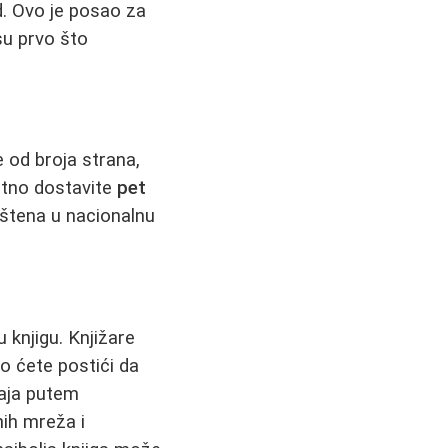
d. Ovo je posao za
su prvo što
 od broja strana,
latno dostavite
pet
vrštena u nacionalnu
 knjigu. Knjižare
ko ćete postići da
daja putem
ih mreža i