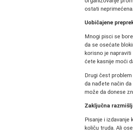
organizovanje prom
ostati neprimećena
Uobičajene preprek
Mnogi pisci se bor
da se osećate bloki
korisno je napraviti
ćete kasnije moći da
Drugi čest problem
da nađete način da 
može da donese zna
Zaključna razmišlj
Pisanje i izdavanje 
količu truda. Ali os