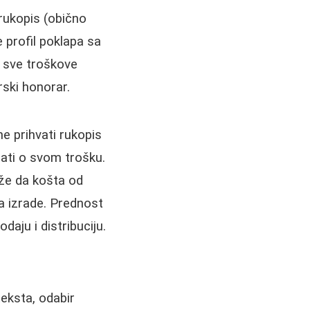
 rukopis (obično
 profil poklapa sa
i sve troškove
rski honorar.
e prihvati rukopis
dati o svom trošku.
ože da košta od
ta izrade. Prednost
daju i distribuciju.
eksta, odabir