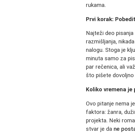
rukama.
Prvi korak: Pobedi
Najteži deo pisanja
razmišljanja, nikada
nalogu. Stoga je kl
minuta samo za pis
par rečenica, ali va
što pišete dovoljno
Koliko vremena je 
Ovo pitanje nema je
faktora: žanra, duž
projekta. Neki roma
stvar je da
ne posta