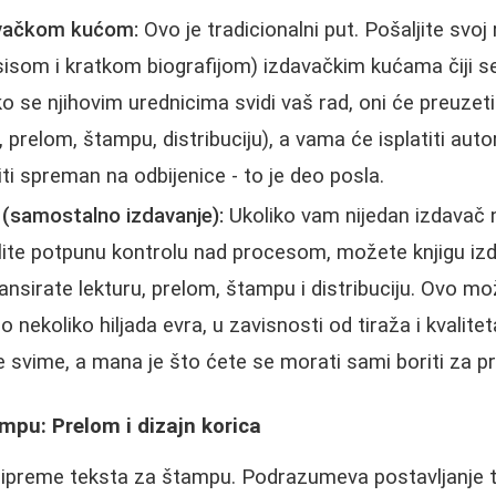
avačkom kućom:
Ovo je tradicionalni put. Pošaljite svoj
isom i kratkom biografijom) izdavačkim kućama čiji se
 se njihovim urednicima svidi vaš rad, oni će preuzet
, prelom, štampu, distribuciju), a vama će isplatiti auto
ti spreman na odbijenice - to je deo posla.
 (samostalno izdavanje):
Ukoliko vam nijedan izdavač n
elite potpunu kontrolu nad procesom, možete knjigu iz
ansirate lekturu, prelom, štampu i distribuciju. Ovo m
o nekoliko hiljada evra, u zavisnosti od tiraža i kvalite
te svime, a mana je što ćete se morati sami boriti za pro
mpu: Prelom i dizajn korica
ripreme teksta za štampu. Podrazumeva postavljanje t