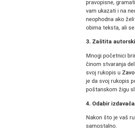
pravopisne, gramati
vam ukazati i na ned
neophodna ako želit
obima teksta, ali s
3. Zaštita autorsk
Mnogi početnici brin
činom stvaranja del
svoj rukopis u
Zavod
je da svoj rukopis 
poštanskom žigu sl
4. Odabir izdavača
Nakon što je vaš ruk
samostalno.