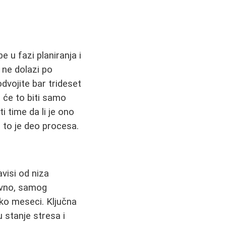
e u fazi planiranja i
; ne dolazi po
dvojite bar trideset
 će to biti samo
i time da li je ono
- to je deo procesa.
visi od niza
ravno, samog
iko meseci. Ključna
 stanje stresa i