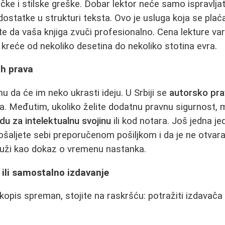
čke i stilske greške. Dobar lektor neće samo ispravljat
ostatke u strukturi teksta. Ovo je usluga koja se plaća
e da vaša knjiga zvuči profesionalno. Cena lekture var
e kreće od nekoliko desetina do nekoliko stotina evra.
ih prava
u da će im neko ukrasti ideju. U Srbiji se
autorsko pr
a. Međutim, ukoliko želite dodatnu pravnu sigurnost,
u za intelektualnu svojinu
ili kod notara. Još jedna 
pošaljete sebi preporučenom pošiljkom i da je ne otvar
uži kao dokaz o vremenu nastanka.
 ili samostalno izdavanje
opis spreman, stojite na raskršću: potražiti izdavača il