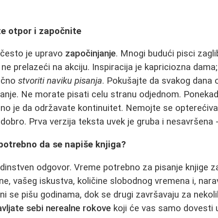
te otpor i započnite
 često je upravo
započinjanje
. Mnogi budući pisci zaglib
 ne prelazeći na akciju. Inspiracija je kapriciozna dama
jučno
stvoriti naviku pisanja
. Pokušajte da svakog dana o
anje. Ne morate pisati celu stranu odjednom. Ponekad
žno je da održavate kontinuitet. Nemojte se opterećivat
 dobro. Prva verzija teksta uvek je gruba i nesavršena 
potrebno da se napiše knjiga?
dinstven odgovor. Vreme potrebno za pisanje knjige za
ine, vašeg iskustva, količine slobodnog vremena i, na
ni se pišu godinama, dok se drugi završavaju za nekol
vljate sebi nerealne rokove
koji će vas samo dovesti u