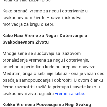
Kako pronaći vreme za negu i doterivanje u
svakodnevnom životu – saveti, iskustva i
motivacija za brigu o sebi.
Kako Naći Vreme za Negu i Doterivanje u
Svakodnevnom Životu
Mnoge žene se suočavaju sa izazovom
pronalaženja vremena za negu i doterivanje,
posebno u periodima kada su prepune obaveza.
Međutim, briga o sebi nije luksuz - ona je važan deo
osećaja samopouzdanja i dobrobiti. U ovom članku
ćemo razmotriti različite pristupa i savete kako u
svakodnevni život ugraditi
vreme za sebe
.
Koliko Vremena Posvećujemo Negi Svakog