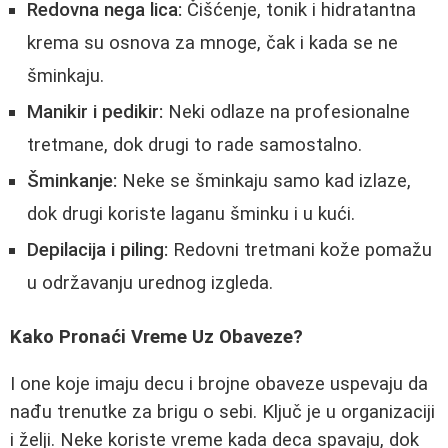
Redovna nega lica:
Čišćenje, tonik i hidratantna
krema su osnova za mnoge, čak i kada se ne
šminkaju.
Manikir i pedikir:
Neki odlaze na profesionalne
tretmane, dok drugi to rade samostalno.
Šminkanje:
Neke se šminkaju samo kad izlaze,
dok drugi koriste laganu šminku i u kući.
Depilacija i piling:
Redovni tretmani kože pomažu
u održavanju urednog izgleda.
Kako Pronaći Vreme Uz Obaveze?
I one koje imaju decu i brojne obaveze uspevaju da
nađu trenutke za brigu o sebi. Ključ je u organizaciji
i želji. Neke koriste vreme kada deca spavaju, dok