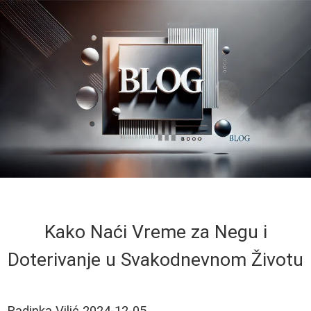
Kako Naći Vreme za Negu i
Doterivanje u Svakodnevnom Životu
Radinka Vilić
2024-12-05