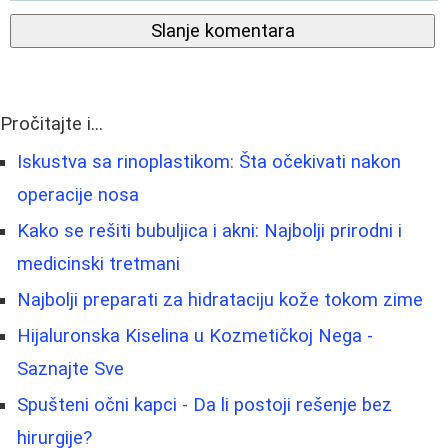
Slanje komentara
Pročitajte i...
Iskustva sa rinoplastikom: Šta očekivati nakon
operacije nosa
Kako se rešiti bubuljica i akni: Najbolji prirodni i
medicinski tretmani
Najbolji preparati za hidrataciju kože tokom zime
Hijaluronska Kiselina u Kozmetičkoj Nega -
Saznajte Sve
Spušteni očni kapci - Da li postoji rešenje bez
hirurgije?