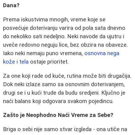
Dana?
Prema iskustvima mnogih, vreme koje se
posvećuje doterivanju varira od pola sata dnevno
do nekoliko sati nedeljno. Neki navode da ujutru i
uveče redovno neguju lice, bez obzira na obaveze.
Iako neki nemaju puno vremena,
osnovna nega
kože i tela
ostaje prioritet.
Za one koji rade od kuće, rutina može biti drugačija.
Dok neki izlaze samo sa osnovnim doterivanjem,
drugi se i u kući trude da budu sredjeni. Ključno je
naći balans koji odgovara svakom pojedincu.
Zašto je Neophodno Naći Vreme za Sebe?
Briga o sebi nije samo stvar izgleda - ona utiče na