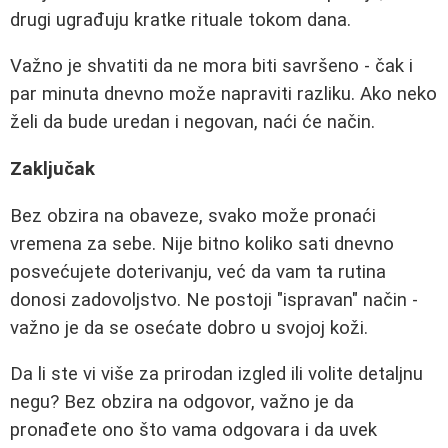
drugi ugrađuju kratke rituale tokom dana.
Važno je shvatiti da ne mora biti savršeno - čak i
par minuta dnevno može napraviti razliku. Ako neko
želi da bude uredan i negovan, naći će način.
Zaključak
Bez obzira na obaveze, svako može pronaći
vremena za sebe. Nije bitno koliko sati dnevno
posvećujete doterivanju, već da vam ta rutina
donosi zadovoljstvo. Ne postoji "ispravan" način -
važno je da se osećate dobro u svojoj koži.
Da li ste vi više za prirodan izgled ili volite detaljnu
negu? Bez obzira na odgovor, važno je da
pronađete ono što vama odgovara i da uvek