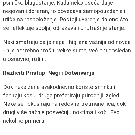
psihičko blagostanje. Kada neko oseća da je
negovan i doteran, to povećava samopouzdanje i
utiče na raspoloženje. Postoji uverenje da ono što
se reflektuje spolja, odražava i unutrašnje stanje.
Neki smatraju da je nega i higijena važnija od novca
- nije potrebno trošiti velike sume, već biti dosledan
u osnovnoj rutini.
Različiti Pristupi Negi i Doterivanju
Dok neke žene svakodnevno koriste šminku i
feniraju kosu, druge preferiraju prirodniji izgled.
Neke se fokusiraju na redovne tretmane lica, dok
drugi više pažnje posvećuju noktima i koži. Evo
nekoliko primera: