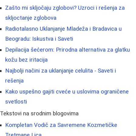
Zašto mi skljočaju zglobovi? Uzroci i rešenja za
skljoctanje zglobova
Radiotalasno Uklanjanje Mladeža i Bradavica u
Beogradu: Iskustva i Saveti
Depilacija šećerom: Prirodna alternativa za glatku
kožu bez iritacija
Najbolji načini za uklanjanje celulita - Saveti i
rešenja
Kako uspešno gajiti cveće u uslovima ograničene
svetlosti
Tekstovi na srodnim blogovima
Kompletan Vodič za Savremene Kozmetičke
Tretmane Lica