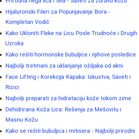
Prirodna nega lica i tela - Saveti za zdravu kožu
Hijaluronski Fileri za Popunjavanje Bora -
Kompletan Vodič
Kako Ukloniti Fleke na Licu Posle Trudnoće i Drugih
Uzroka
Kako rešiti hormonske bubuljice i njihove posledice
Najbolji tretmani za uklanjanje ožiljaka od akni
Face Lifting i Korekcija Kapaka: Iskustva, Saveti i
Rizici
Najbolji preparati za hidrataciju kože tokom zime
Dehidrirana Koža Lica: Rešenja za Mešovitu i
Masnu Kožu
Kako se rešiti bubuljica i mitisera - Najbolji prirodni