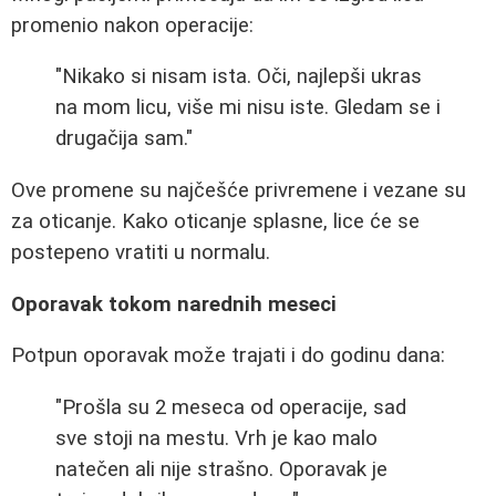
promenio nakon operacije:
"Nikako si nisam ista. Oči, najlepši ukras
na mom licu, više mi nisu iste. Gledam se i
drugačija sam."
Ove promene su najčešće privremene i vezane su
za oticanje. Kako oticanje splasne, lice će se
postepeno vratiti u normalu.
Oporavak tokom narednih meseci
Potpun oporavak može trajati i do godinu dana:
"Prošla su 2 meseca od operacije, sad
sve stoji na mestu. Vrh je kao malo
natečen ali nije strašno. Oporavak je