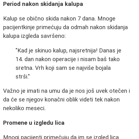
Period nakon skidanja kalupa
Kalup se obično skida nakon 7 dana. Mnoge
pacijentkinje primećuju da odmah nakon skidanja
kalupa izgleda savršeno:
"Kad je skinuo kalup, najsretnija! Danas je
14. dan nakon operacije i nisam baš tako
sretna. Vrh koji sam se najviše bojala
strši."
Važno je imati na umu da je nos još uvek otečen i
da će se njegov konačni oblik videti tek nakon
nekoliko meseci.
Promene u izgledu lica
Mnogi pacijenti primećuju da im se izgled lica