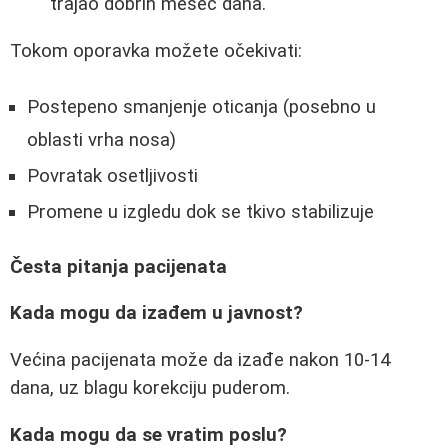
trajao dobrih mesec dana."
Tokom oporavka možete očekivati:
Postepeno smanjenje oticanja (posebno u
oblasti vrha nosa)
Povratak osetljivosti
Promene u izgledu dok se tkivo stabilizuje
Česta pitanja pacijenata
Kada mogu da izađem u javnost?
Većina pacijenata može da izađe nakon 10-14
dana, uz blagu korekciju puderom.
Kada mogu da se vratim poslu?