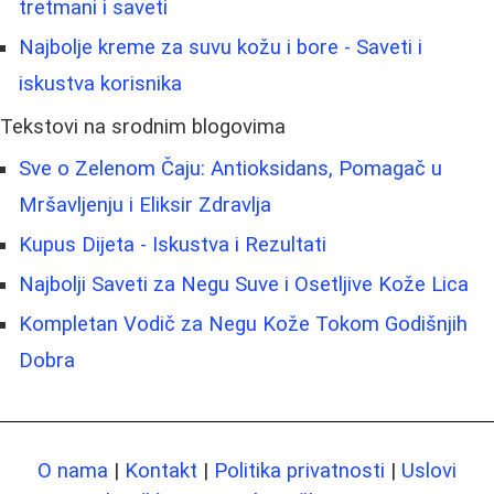
tretmani i saveti
Najbolje kreme za suvu kožu i bore - Saveti i
iskustva korisnika
Tekstovi na srodnim blogovima
Sve o Zelenom Čaju: Antioksidans, Pomagač u
Mršavljenju i Eliksir Zdravlja
Kupus Dijeta - Iskustva i Rezultati
Najbolji Saveti za Negu Suve i Osetljive Kože Lica
Kompletan Vodič za Negu Kože Tokom Godišnjih
Dobra
O nama
|
Kontakt
|
Politika privatnosti
|
Uslovi