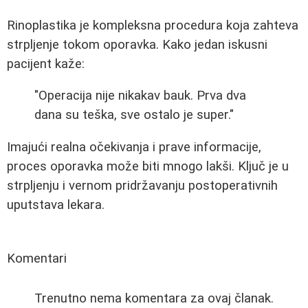
Rinoplastika je kompleksna procedura koja zahteva
strpljenje tokom oporavka. Kako jedan iskusni
pacijent kaže:
"Operacija nije nikakav bauk. Prva dva
dana su teška, sve ostalo je super."
Imajući realna očekivanja i prave informacije,
proces oporavka može biti mnogo lakši. Ključ je u
strpljenju i vernom pridržavanju postoperativnih
uputstava lekara.
Komentari
Trenutno nema komentara za ovaj članak.