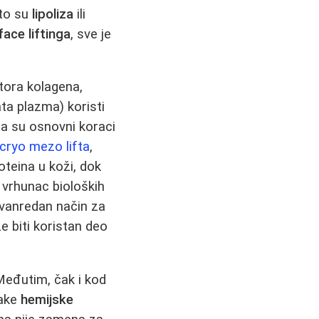
što su
lipoliza
ili
face liftinga
, sve je
tora kolagena,
ta plazma) koristi
ca su osnovni koraci
cryo mezo lifta
,
oteina u koži, dok
 vrhunac bioloških
zvanredan način za
e biti koristan deo
 Međutim, čak i kod
jake
hemijske