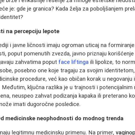
je brže i efikasnije rešenje za mnoge estetske nedos
će je: gde je granica? Kada želja za poboljšanjem prela
identitet?
sti na percepciju lepote
iji i javne ličnosti imaju ogroman uticaj na formiranje
ti, poput pomenutih zvezda, javno priznaju korišćenje
rgavaju zahvatima poput
face liftinga
ili lipolize, to nor
obe, posebno one koje tragaju za svojim identitetom, 
cinske procedure, već kao običan korak u negovanju i
 Međutim, ključna razlika je u trajnosti i potencijalnim 
mena, neuspeo zahvat podizanja kapaka ili preterano ko
a može imati dugoročne posledice.
 Od medicinske neophodnosti do modnog trenda
aju legitimnu medicinsku primenu. Na primer,
vaginop