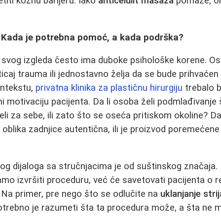
iti kožnu barijeru. Iako
anticelulit masaža
pomaže, on
: Kada je potrebna pomoć, a kada podrška?
svog izgleda često ima duboke psihološke korene. Os
ticaj trauma ili jednostavno želja da se bude prihvaćen
ontekstu,
privatna klinika za plastičnu hirurgiju
trebalo b
 motivaciju pacijenta. Da li osoba želi podmlađivanje š
li za sebe, ili zato što se oseća pritiskom okoline? Da li
 oblika zadnjice autentična, ili je proizvod poremećene
g dijaloga sa stručnjacima je od suštinskog značaja. D
o izvršiti proceduru, već će savetovati pacijenta o r
 Na primer, pre nego što se odlučite na
uklanjanje strij
otrebno je razumeti šta ta procedura može, a šta ne m