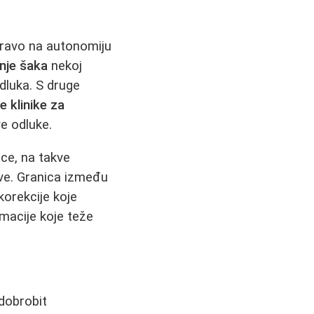
pravo na autonomiju
nje šaka
nekoj
dluka. S druge
e klinike za
e odluke.
ece, na takve
ive. Granica između
korekcije koje
rmacije koje teže
dobrobit