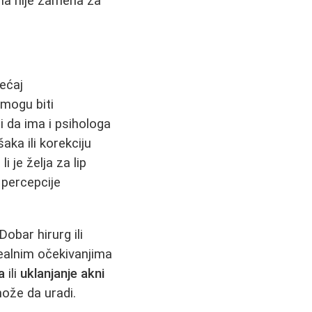
a nije zamena za
ećaj
 mogu biti
i da ima i psihologa
aka ili korekciju
 je želja za lip
 percepcije
obar hirurg ili
ealnim očekivanjima
a
ili
uklanjanje akni
ože da uradi.