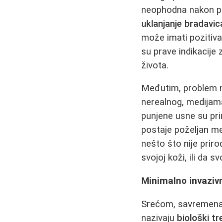
neophodna nakon p
uklanjanje bradavic
može imati pozitiva
su prave indikacije 
života.
Međutim, problem na
nerealnog, medijama
punjene usne su prim
postaje poželjan m
nešto što nije priro
svojoj koži, ili da
Minimalno invazivni
Srećom, savremena k
nazivaju
biološki t