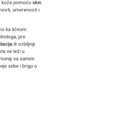
ja kože pomoću
skin
osti, umerenosti i
mo ka ličnom
ihologa, pre
lacija
ili ozbiljniji
ta ne leži u
rmoniji sa samim
nje sebe i brigu o