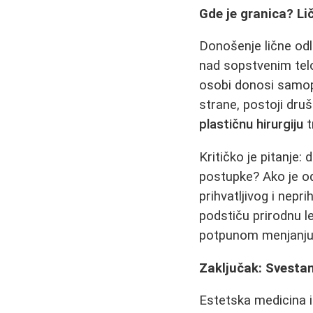
Gde je granica? Li
Donošenje lične odl
nad sopstvenim tel
osobi donosi samopo
strane, postoji druš
plastičnu hirurgiju
t
Kritičko je pitanje
postupke? Ako je od
prihvatljivog i nepri
podstiču prirodnu l
potpunom menjanju id
Zaključak: Svesta
Estetska medicina 