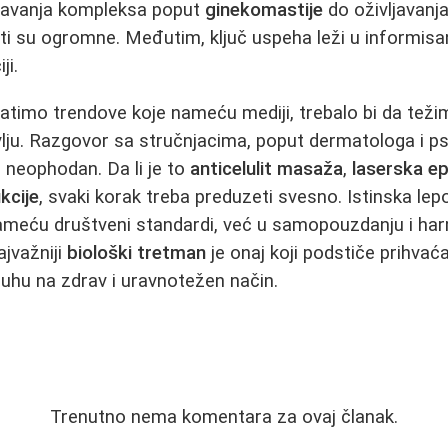
šavanja kompleksa poput
ginekomastije
do oživljavan
i su ogromne. Međutim, ključ uspeha leži u informisan
ji.
atimo trendove koje nameću mediji, trebalo bi da teži
vlju. Razgovor sa stručnjacima, poput dermatologa i ps
 neophodan. Da li je to
anticelulit masaža
,
laserska epi
kcije
, svaki korak treba preduzeti svesno. Istinska lepo
ameću društveni standardi, već u samopouzdanju i ha
jvažniji
biološki tretman
je onaj koji podstiče prihvaća
uhu na zdrav i uravnotežen način.
Trenutno nema komentara za ovaj članak.