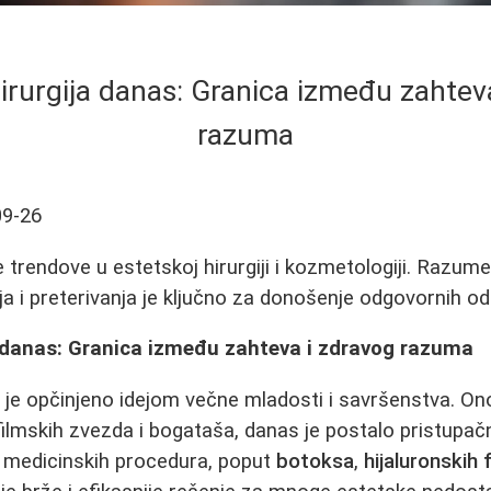
irurgija danas: Granica između zahtev
razuma
09-26
 trendove u estetskoj hirurgiji i kozmetologiji. Razume
ja i preterivanja je ključno za donošenje odgovornih od
a danas: Granica između zahteva i zdravog razuma
e opčinjeno idejom večne mladosti i savršenstva. Ono
filmskih zvezda i bogataša, danas je postalo pristupačno
i medicinskih procedura, poput
botoksa
,
hijaluronskih f