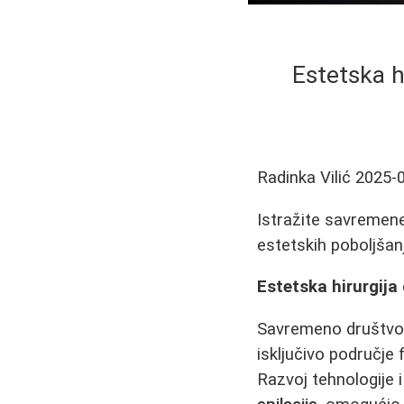
Estetska h
Radinka Vilić
2025-
Istražite savremene
estetskih poboljšan
Estetska hirurgij
Savremeno društvo j
isključivo područje 
Razvoj tehnologije 