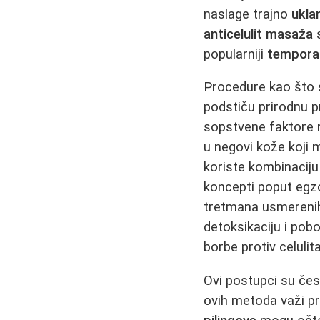
naslage trajno
ukla
anticelulit masaža
s
popularniji
temporaln
Procedure kao što s
podstiču prirodnu 
sopstvene faktore ra
u negovi kože koji 
koriste kombinaciju
koncepti poput egzo
tretmana usmerenih 
detoksikaciju i pob
borbe protiv celulita
Ovi postupci su čest
ovih metoda važi p