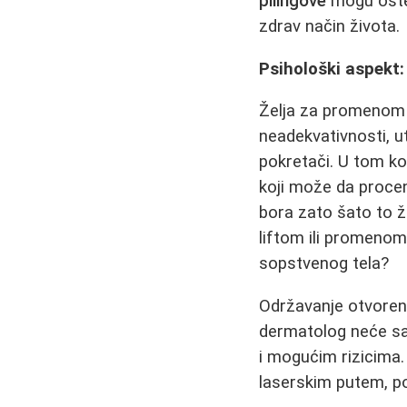
pilingove
mogu oštet
zdrav način života.
Psihološki aspekt
Želja za promenom 
neadekvativnosti, u
pokretači. U tom k
koji može da proceni
bora zato šato to že
liftom ili promenom
sopstvenog tela?
Održavanje otvoreno
dermatolog neće sam
i mogućim rizicima.
laserskim putem, p