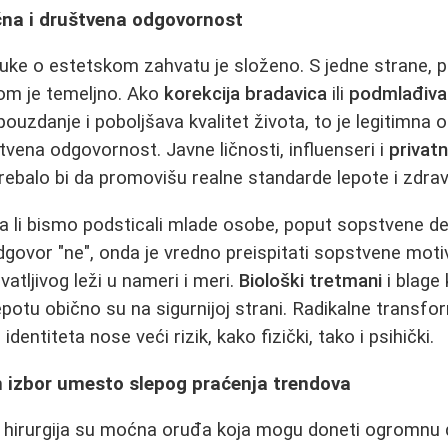
čna i društvena odgovornost
uke o estetskom zahvatu je složeno. S jedne strane, 
om je temeljno. Ako
korekcija bradavica
ili
podmlađiva
uzdanje i poboljšava kvalitet života, to je legitimna o
tvena odgovornost. Javne ličnosti, influenseri i
privatn
rebalo bi da promovišu realne standarde lepote i zdrav
: da li bismo podsticali mlade osobe, poput sopstvene d
govor "ne", onda je vredno preispitati sopstvene mot
hvatljivog leži u nameri i meri.
Biološki tretmani
i blage 
epotu obično su na sigurnijoj strani. Radikalne transfo
entiteta nose veći rizik, kako fizički, tako i psihički.
n izbor umesto slepog praćenja trendova
i hirurgija su moćna oruđa koja mogu doneti ogromnu 