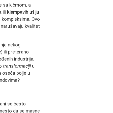
me sa kičmom, a
a
ili
klempavih ušiju
sa kompleksima. Ovo
 narušavaju kvalitet
anje nekog
 ili preterano
đenih industrija,
 o
transformaciji
u
ba oseća bolje u
rendovima?
mani se često
Umesto da se masne