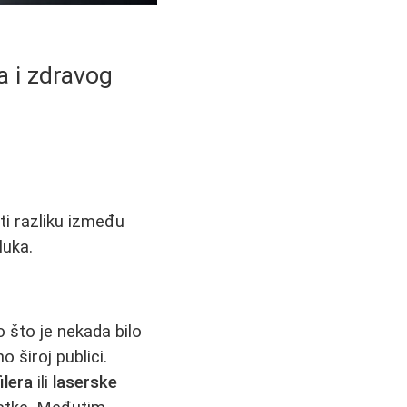
a i zdravog
ti razliku između
luka.
 što je nekada bilo
 široj publici.
ilera
ili
laserske