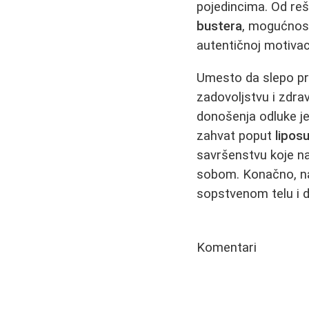
pojedincima. Od re
bustera
, mogućnost
autentičnoj motivaci
Umesto da slepo pr
zadovoljstvu i zdra
donošenja odluke je
zahvat poput
liposu
savršenstvu koje n
sobom. Konačno, na
sopstvenom telu i d
Komentari