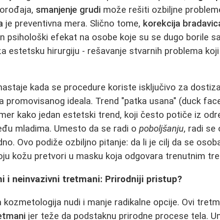
orođaja,
smanjenje grudi
može rešiti ozbiljne proble
a
je preventivna mera. Slično tome,
korekcija bradavic
n psihološki efekat na osobe koje su se dugo borile 
za estetsku hirurgiju - rešavanje stvarnih problema koji
staje kada se procedure koriste isključivo za dostiz
 promovisanog ideala. Trend "patka usana" (duck face)
er kako jedan estetski trend, koji često potiče iz odre
eđu mladima. Umesto da se radi o
poboljšanju
, radi se
dno. Ovo podiže ozbiljno pitanje: da li je cilj da se oso
 svoju kožu pretvori u masku koja odgovara trenutnim t
 i neinvazivni tretmani: Prirodniji pristup?
ozmetologija nudi i manje radikalne opcije. Ovi tret
retmani
jer teže da podstaknu prirodne procese tela. 