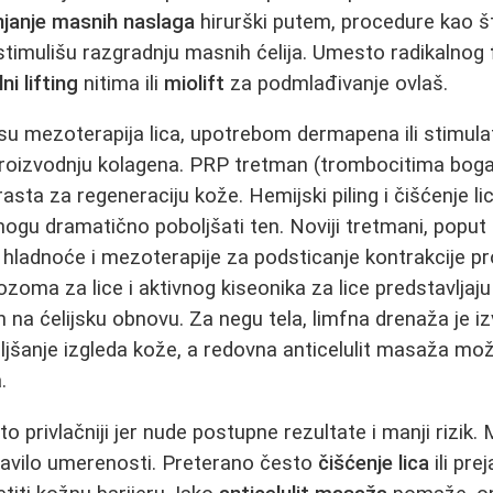
njanje masnih naslaga
hirurški putem, procedure kao 
timulišu razgradnju masnih ćelija. Umesto radikalnog
i lifting
nitima ili
miolift
za podmlađivanje ovlaš.
u mezoterapija lica, upotrebom dermapena ili stimula
proizvodnju kolagena. PRP tretman (trombocitima boga
sta za regeneraciju kože. Hemijski piling i čišćenje li
mogu dramatično poboljšati ten. Noviji tretmani, poput
 hladnoće i mezoterapije za podsticanje kontrakcije pr
zoma za lice i aktivnog kiseonika za lice predstavljaju
na ćelijsku obnovu. Za negu tela, limfna drenaža je i
oljšanje izgleda kože, a redovna anticelulit masaža mož
.
o privlačniji jer nude postupne rezultate i manji rizik.
ravilo umerenosti. Preterano često
čišćenje lica
ili pre