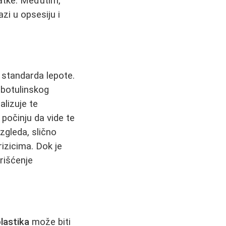
tatke. Međutim,
zi u opsesiju i
 standarda lepote.
 botulinskog
malizuje te
počinju da vide te
zgleda, slično
rizicima. Dok je
rišćenje
lastika
može biti