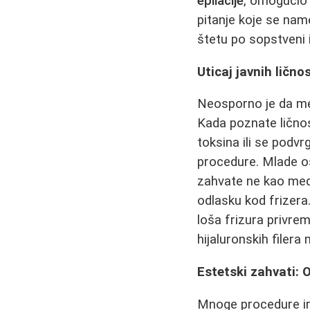
epilacije
, omogućio 
pitanje koje se name
štetu po sopstveni 
Uticaj javnih lično
Neosporno je da med
Kada poznate ličnos
toksina ili se podv
procedure. Mlade os
zahvate ne kao medi
odlasku kod frizera.
loša frizura privre
hijaluronskih filer
Estetski zahvati:
Mnoge procedure im