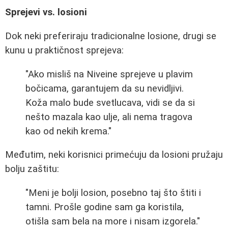
Sprejevi vs. losioni
Dok neki preferiraju tradicionalne losione, drugi se
kunu u praktičnost sprejeva:
"Ako misliš na Niveine sprejeve u plavim
bočicama, garantujem da su nevidljivi.
Koža malo bude svetlucava, vidi se da si
nešto mazala kao ulje, ali nema tragova
kao od nekih krema."
Međutim, neki korisnici primećuju da losioni pružaju
bolju zaštitu:
"Meni je bolji losion, posebno taj što štiti i
tamni. Prošle godine sam ga koristila,
otišla sam bela na more i nisam izgorela."