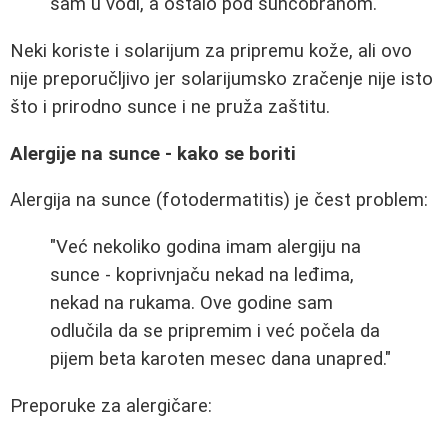
sam u vodi, a ostalo pod suncobranom."
Neki koriste i solarijum za pripremu kože, ali ovo
nije preporučljivo jer solarijumsko zračenje nije isto
što i prirodno sunce i ne pruža zaštitu.
Alergije na sunce - kako se boriti
Alergija na sunce (fotodermatitis) je čest problem:
"Već nekoliko godina imam alergiju na
sunce - koprivnjaču nekad na leđima,
nekad na rukama. Ove godine sam
odlučila da se pripremim i već počela da
pijem beta karoten mesec dana unapred."
Preporuke za alergičare: