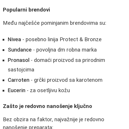
Popularni brendovi
Među najčešće pominjanim brendovima su:
Nivea
- posebno linija Protect & Bronze
Sundance
- povoljna dm robna marka
Pronasol
- domaći proizvod sa prirodnim
sastojcima
Carroten
- grčki proizvod sa karotenom
Eucerin
- za osetljivu kožu
Zašto je redovno nanošenje ključno
Bez obzira na faktor, najvažnije je redovno
nanošenje preparata: