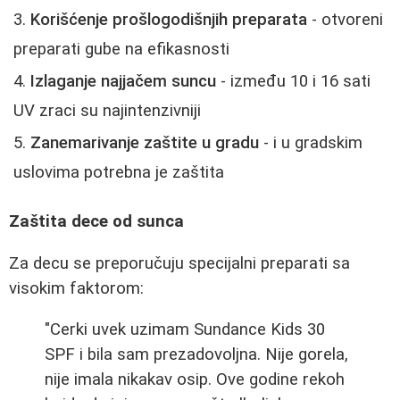
Korišćenje prošlogodišnjih preparata
- otvoreni
preparati gube na efikasnosti
Izlaganje najjačem suncu
- između 10 i 16 sati
UV zraci su najintenzivniji
Zanemarivanje zaštite u gradu
- i u gradskim
uslovima potrebna je zaštita
Zaštita dece od sunca
Za decu se preporučuju specijalni preparati sa
visokim faktorom:
"Cerki uvek uzimam Sundance Kids 30
SPF i bila sam prezadovoljna. Nije gorela,
nije imala nikakav osip. Ove godine rekoh