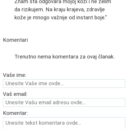
Znam šta odgovara mojoj koži i ne želim
da rizikujem. Na kraju krajeva, zdravlje
kože je mnogo važnije od instant boje."
Komentari
Trenutno nema komentara za ovaj članak.
Vaše ime:
Vaš email:
Komentar: