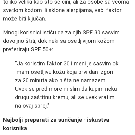
toliko velika kao što se čini, ali za osobe sa veoma
svetlom kožom ili sklone alergijama, veći faktor
može biti ključan.
Mnogi korisnici ističu da za njih SPF 30 sasvim
dovoljno štiti, dok neki sa osetljivijom kožom
preferiraju SPF 50+:
"Ja koristim faktor 30 i meni je sasvim ok.
Imam osetljivu kožu koja prvi dan izgori
za 20 minuta ako ništa ne namazem.
Uvek se pred more mislim da kupim neku
drugu zaštitnu kremu, ali se uvek vratim
na ovaj sprej."
Najbolji preparati za sunčanje - iskustva
korisnika