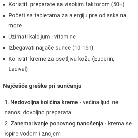
Koristiti preparate sa visokim faktorom (50+)
Početi sa tabletama za alergiju pre odlaska na
more
Uzimati kalcijum i vitamine
Izbegavati najjače sunce (10-16h)
Koristiti kreme za osetljivu kožu (Eucerin,
Ladival)
Najčešće greške pri sunčanju
Nedovoljna količina kreme
- većina ljudi ne
nanosi dovoljno preparata
Zanemarivanje ponovnog nanošenja
- krema se
ispire vodom i znojem