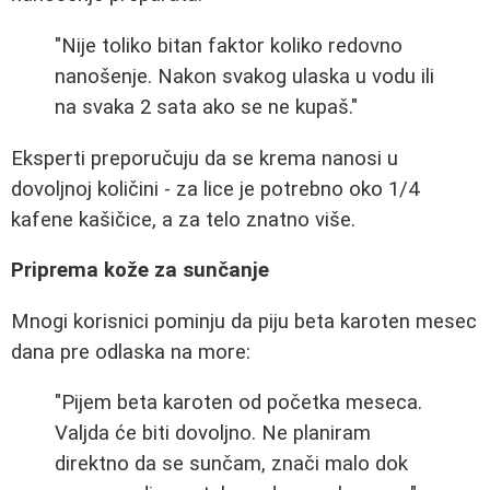
"Nije toliko bitan faktor koliko redovno
nanošenje. Nakon svakog ulaska u vodu ili
na svaka 2 sata ako se ne kupaš."
Eksperti preporučuju da se krema nanosi u
dovoljnoj količini - za lice je potrebno oko 1/4
kafene kašičice, a za telo znatno više.
Priprema kože za sunčanje
Mnogi korisnici pominju da piju beta karoten mesec
dana pre odlaska na more:
"Pijem beta karoten od početka meseca.
Valjda će biti dovoljno. Ne planiram
direktno da se sunčam, znači malo dok