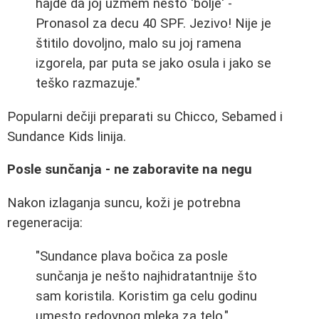
hajde da joj uzmem nešto 'bolje' -
Pronasol za decu 40 SPF. Jezivo! Nije je
štitilo dovoljno, malo su joj ramena
izgorela, par puta se jako osula i jako se
teško razmazuje."
Popularni dečiji preparati su Chicco, Sebamed i
Sundance Kids linija.
Posle sunčanja - ne zaboravite na negu
Nakon izlaganja suncu, koži je potrebna
regeneracija:
"Sundance plava bočica za posle
sunčanja je nešto najhidratantnije što
sam koristila. Koristim ga celu godinu
umesto redovnog mleka za telo."