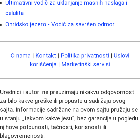
Ultimativni vodič za uklanjanje masnih naslaga i
celulita
Ohridsko jezero - Vodič za savršen odmor
O nama
|
Kontakt
|
Politika privatnosti
|
Uslovi
korišćenja
|
Marketinški servisi
Urednici i autori ne preuzimaju nikakvu odgovornost
za bilo kakve greške ili propuste u sadržaju ovog
sajta. Informacije sadržane na ovom sajtu pružaju se
u stanju „takvom kakve jesu“, bez garancija u pogledu
njihove potpunosti, tačnosti, korisnosti ili
blagovremenosti.