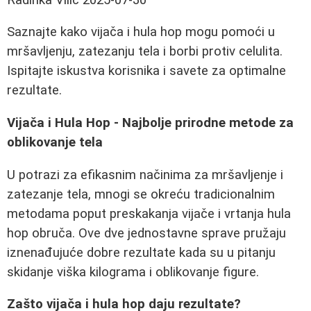
Saznajte kako vijača i hula hop mogu pomoći u
mršavljenju, zatezanju tela i borbi protiv celulita.
Ispitajte iskustva korisnika i savete za optimalne
rezultate.
Vijača i Hula Hop - Najbolje prirodne metode za
oblikovanje tela
U potrazi za efikasnim načinima za mršavljenje i
zatezanje tela, mnogi se okreću tradicionalnim
metodama poput preskakanja vijače i vrtanja hula
hop obruča. Ove dve jednostavne sprave pružaju
iznenađujuće dobre rezultate kada su u pitanju
skidanje viška kilograma i oblikovanje figure.
Zašto vijača i hula hop daju rezultate?