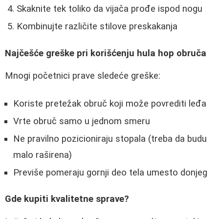
Skaknite tek toliko da vijača prođe ispod nogu
Kombinujte različite stilove preskakanja
Najčešće greške pri korišćenju hula hop obruča
Mnogi početnici prave sledeće greške:
Koriste pretežak obruč koji može povrediti leđa
Vrte obruč samo u jednom smeru
Ne pravilno pozicioniraju stopala (treba da budu
malo raširena)
Previše pomeraju gornji deo tela umesto donjeg
Gde kupiti kvalitetne sprave?