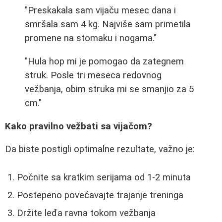
"Preskakala sam vijaču mesec dana i
smršala sam 4 kg. Najviše sam primetila
promene na stomaku i nogama."
"Hula hop mi je pomogao da zategnem
struk. Posle tri meseca redovnog
vežbanja, obim struka mi se smanjio za 5
cm."
Kako pravilno vežbati sa vijačom?
Da biste postigli optimalne rezultate, važno je:
Počnite sa kratkim serijama od 1-2 minuta
Postepeno povećavajte trajanje treninga
Držite leđa ravna tokom vežbanja