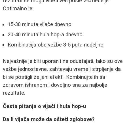
rezultati se mogu videti već posle 2-4 nedelje.
Optimalno je:
15-30 minuta vijače dnevno
20-40 minuta hula hop-a dnevno
Kombinacija obe vežbe 3-5 puta nedeljno
Najvažnije je biti uporan i ne odustajati. Iako su ove
vežbe jednostavne, zahtevaju vreme i strpljenje da
bi se postigli željeni efekti. Kombinujte ih sa
zdravom ishranom i dovoljno sna za najbolje
rezultate.
Česta pitanja o vijači i hula hop-u
Da li vijača može da ošteti zglobove?