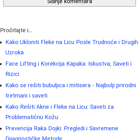
Slanje komentara
Pročitajte i...
Kako Ukloniti Fleke na Licu Posle Trudnoće i Drugih
Uzroka
Face Lifting i Korekcija Kapaka: Iskustva, Saveti i
Rizici
Kako se rešiti bubuljica i mitisera - Najbolji prirodni
tretmani i saveti
Kako Rešiti Akne i Fleke na Licu: Saveti za
Problematičnu Kožu
Prevencija Raka Dojki: Pregledi i Savremene
Dijagnostičke Metode