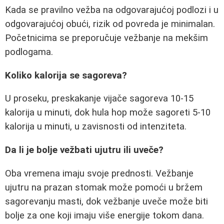
Kada se pravilno vežba na odgovarajućoj podlozi i u
odgovarajućoj obući, rizik od povreda je minimalan.
Početnicima se preporučuje vežbanje na mekšim
podlogama.
Koliko kalorija se sagoreva?
U proseku, preskakanje vijače sagoreva 10-15
kalorija u minuti, dok hula hop može sagoreti 5-10
kalorija u minuti, u zavisnosti od intenziteta.
Da li je bolje vežbati ujutru ili uveče?
Oba vremena imaju svoje prednosti. Vežbanje
ujutru na prazan stomak može pomoći u bržem
sagorevanju masti, dok vežbanje uveče može biti
bolje za one koji imaju više energije tokom dana.