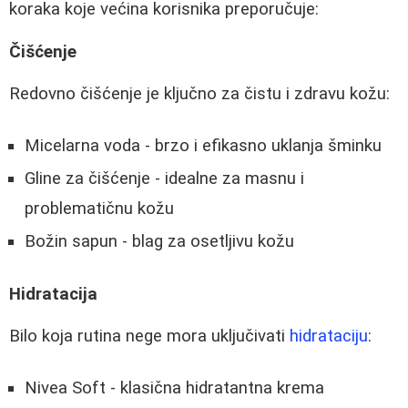
koraka koje većina korisnika preporučuje:
Čišćenje
Redovno čišćenje je ključno za čistu i zdravu kožu:
Micelarna voda - brzo i efikasno uklanja šminku
Gline za čišćenje - idealne za masnu i
problematičnu kožu
Božin sapun - blag za osetljivu kožu
Hidratacija
Bilo koja rutina nege mora uključivati
hidrataciju
:
Nivea Soft - klasična hidratantna krema