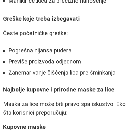
Manikir četkica za precizno nanošenje
Greške koje treba izbegavati
Česte početničke greške:
Pogrešna nijansa pudera
Previše proizvoda odjednom
Zanemarivanje čišćenja lica pre šminkanja
Najbolje kupovne i prirodne maske za lice
Maska za lice može biti pravo spa iskustvo. Eko
šta korisnici preporučuju:
Kupovne maske