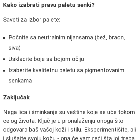
Kako izabrati pravu paletu senki?
Saveti za izbor palete:
Počnite sa neutralnim nijansama (bež, braon,
siva)
Uskladite boje sa bojom očiju
Izaberite kvalitetnu paletu sa pigmentovanim
senkama
Zaključak
Nega lica i šminkanje su veštine koje se uče tokom
celog života. Ključ je u pronalaženju onoga što
odgovara baš vašoj koži i stilu. Eksperimentišite, ali
i slušajte svoju kožu - ona će vam reći šta joj treba.