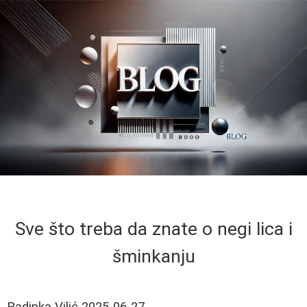
Sve što treba da znate o negi lica i
šminkanju
Radinka Vilić
2025-06-27