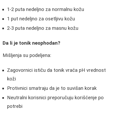
1-2 puta nedeljno za normalnu kožu
1 put nedeljno za osetljivu kožu
2-3 puta nedeljno za masnu kožu
Da li je tonik neophodan?
Mišljenja su podeljena:
Zagovornici ističu da tonik vraća pH vrednost
koži
Protivnici smatraju da je to suvišan korak
Neutralni korisnici preporučuju korišćenje po
potrebi