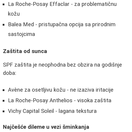
La Roche-Posay Effaclar - za problematičnu
kožu
Balea Med - pristupačna opcija sa prirodnim
sastojcima
Zaštita od sunca
SPF zaštita je neophodna bez obzira na godišnje
doba:
Avène za osetljivu kožu - ne izaziva iritacije
La Roche-Posay Anthelios - visoka zaštita
Vichy Capital Soleil - lagana tekstura
Najčešće dileme u vezi šminkanja