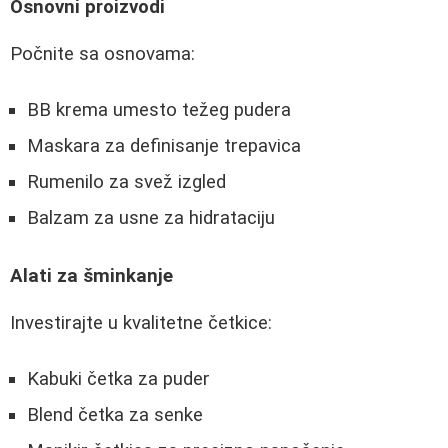
Osnovni proizvodi
Počnite sa osnovama:
BB krema umesto težeg pudera
Maskara za definisanje trepavica
Rumenilo za svež izgled
Balzam za usne za hidrataciju
Alati za šminkanje
Investirajte u kvalitetne četkice:
Kabuki četka za puder
Blend četka za senke