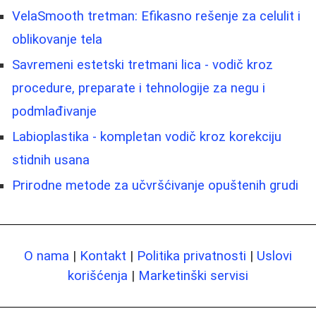
VelaSmooth tretman: Efikasno rešenje za celulit i
oblikovanje tela
Savremeni estetski tretmani lica - vodič kroz
procedure, preparate i tehnologije za negu i
podmlađivanje
Labioplastika - kompletan vodič kroz korekciju
stidnih usana
Prirodne metode za učvršćivanje opuštenih grudi
O nama
|
Kontakt
|
Politika privatnosti
|
Uslovi
korišćenja
|
Marketinški servisi