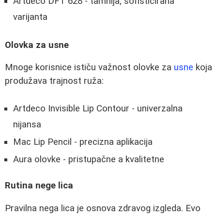
Artdeco DFT 628 - tamnija, sofisticirana
varijanta
Olovka za usne
Mnoge korisnice ističu važnost olovke za
usne
koja
produžava trajnost ruža:
Artdeco Invisible Lip Contour - univerzalna
nijansa
Mac Lip Pencil - precizna aplikacija
Aura olovke - pristupačne a kvalitetne
Rutina nege lica
Pravilna nega lica je osnova zdravog izgleda. Evo