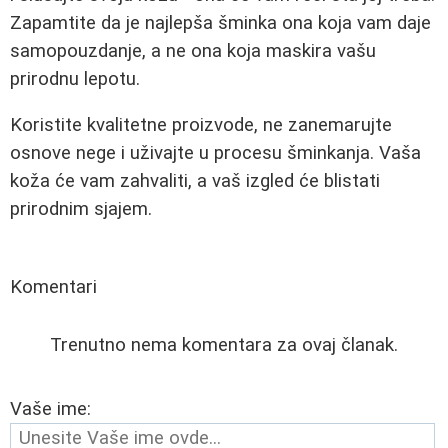
Zapamtite da je najlepša šminka ona koja vam daje
samopouzdanje, a ne ona koja maskira vašu
prirodnu lepotu.
Koristite kvalitetne proizvode, ne zanemarujte
osnove nege i uživajte u procesu šminkanja. Vaša
koža će vam zahvaliti, a vaš izgled će blistati
prirodnim sjajem.
Komentari
Trenutno nema komentara za ovaj članak.
Vaše ime: