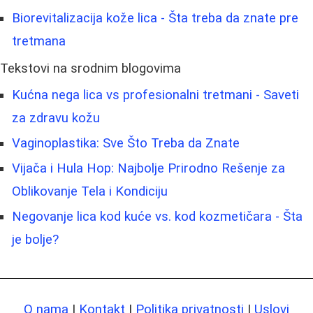
Biorevitalizacija kože lica - Šta treba da znate pre
tretmana
Tekstovi na srodnim blogovima
Kućna nega lica vs profesionalni tretmani - Saveti
za zdravu kožu
Vaginoplastika: Sve Što Treba da Znate
Vijača i Hula Hop: Najbolje Prirodno Rešenje za
Oblikovanje Tela i Kondiciju
Negovanje lica kod kuće vs. kod kozmetičara - Šta
je bolje?
O nama
|
Kontakt
|
Politika privatnosti
|
Uslovi