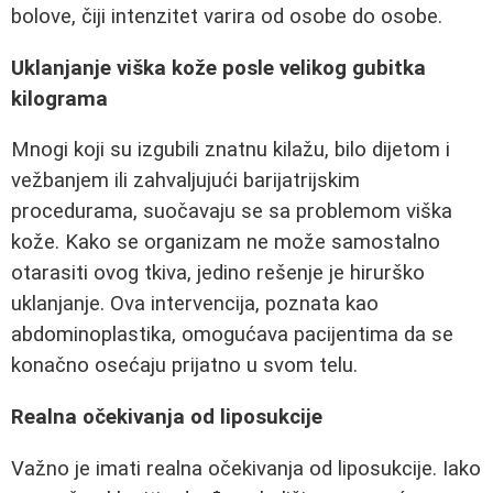
bolove, čiji intenzitet varira od osobe do osobe.
Uklanjanje viška kože posle velikog gubitka
kilograma
Mnogi koji su izgubili znatnu kilažu, bilo dijetom i
vežbanjem ili zahvaljujući barijatrijskim
procedurama, suočavaju se sa problemom viška
kože. Kako se organizam ne može samostalno
otarasiti ovog tkiva, jedino rešenje je hirurško
uklanjanje. Ova intervencija, poznata kao
abdominoplastika, omogućava pacijentima da se
konačno osećaju prijatno u svom telu.
Realna očekivanja od liposukcije
Važno je imati realna očekivanja od liposukcije. Iako