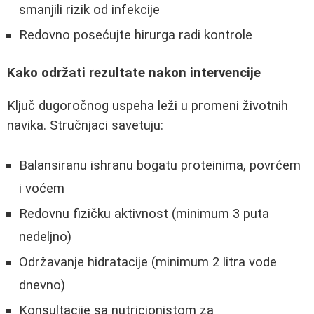
smanjili rizik od infekcije
Redovno posećujte hirurga radi kontrole
Kako održati rezultate nakon intervencije
Ključ dugoročnog uspeha leži u promeni životnih
navika. Stručnjaci savetuju:
Balansiranu ishranu bogatu proteinima, povrćem
i voćem
Redovnu fizičku aktivnost (minimum 3 puta
nedeljno)
Održavanje hidratacije (minimum 2 litra vode
dnevno)
Konsultacije sa nutricionistom za