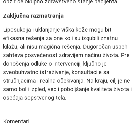
obzir celokupno zdravstveno stanje pacijenta.
Zaključna razmatranja
Liposukcija i uklanjanje viška kože mogu biti
efikasna rešenja za one koji su izgubili znatnu
kilažu, ali nisu magična rešenja. Dugoročan uspeh
zahteva posvećenost zdravijem načinu života. Pre
donošenja odluke o intervenciji, ključno je
sveobuhvatno istraživanje, konsultacije sa
stručnjacima i realna očekivanja. Na kraju, cilj je ne
samo bolji izgled, već i poboljšanje kvaliteta života i
osećaja sopstvenog tela.
Komentari