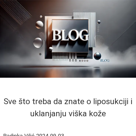
Sve što treba da znate o liposukciji i
uklanjanju viška kože
Radinka Vilić
2024-09-03