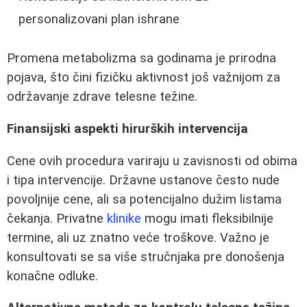
personalizovani plan ishrane
Promena metabolizma sa godinama je prirodna
pojava, što čini fizičku aktivnost još važnijom za
održavanje zdrave telesne težine.
Finansijski aspekti hirurških intervencija
Cene ovih procedura variraju u zavisnosti od obima
i tipa intervencije. Državne ustanove često nude
povoljnije cene, ali sa potencijalno dužim listama
čekanja. Privatne
klinike
mogu imati fleksibilnije
termine, ali uz znatno veće troškove. Važno je
konsultovati se sa više stručnjaka pre donošenja
konačne odluke.