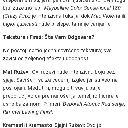
biti izuzetno lepi.
Maybelline Color Sensational 180
(Crazy Pink)
je intenzivna fuksija, dok
Mac Violetta
ili
Inglot ljubičasti
nude prelepe, tamnije varijante.
Tekstura i Finiš: Šta Vam Odgovara?
Ne postoji samo jedna savršena tekstura; sve
zavisi od željenog efekta i udobnosti.
Mat Ruževi:
Ovi ruževi nude intenzivnu boju bez
sjaja. Savršeni su za večernji izgled jer su veoma
postojani. Međutim, mogu biti suvlji, pa je
preporučljivo da pre nanošenja temeljno hidrirate
usne balzamom. Primeri:
Deborah Atomic Red serija
,
Rimmel Lasting Finish
.
Kremasti i Kremasto-Sjajni Ruževi:
Ovo je