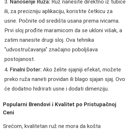
Nanošenje Ruža:
Ruž nanesite direktno iz tubice
ili, za precizniju aplikaciju, koristite četkicu za
usne. Počnite od središta usana prema ivicama.
Prvi sloj prođite maramicom da se ukloni višak, a
zatim nanesite drugi sloj. Ova tehnika
"udvostručavanja" značajno poboljšava
postojanost.
Finalni Doter:
Ako želite sjajniji efekat, možete
preko ruža naneti providan ili blago sjajan sjaj. Ovo
će dodatno hidrirati usne i dodati dimenziju.
Popularni Brendovi i Kvalitet po Pristupačnoj
Ceni
Srećom, kvalitetan ruž ne mora da košta