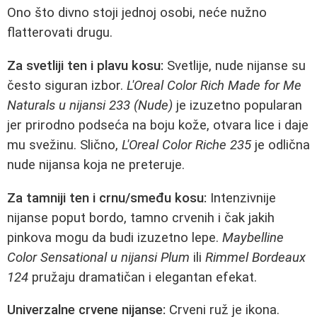
Ono što divno stoji jednoj osobi, neće nužno
flatterovati drugu.
Za svetliji ten i plavu kosu:
Svetlije, nude nijanse su
često siguran izbor.
L'Oreal Color Rich Made for Me
Naturals u nijansi 233 (Nude)
je izuzetno popularan
jer prirodno podseća na boju kože, otvara lice i daje
mu svežinu. Slično,
L'Oreal Color Riche 235
je odlična
nude nijansa koja ne preteruje.
Za tamniji ten i crnu/smeđu kosu:
Intenzivnije
nijanse poput bordo, tamno crvenih i čak jakih
pinkova mogu da budi izuzetno lepe.
Maybelline
Color Sensational u nijansi Plum
ili
Rimmel Bordeaux
124
pružaju dramatičan i elegantan efekat.
Univerzalne crvene nijanse:
Crveni ruž je ikona.