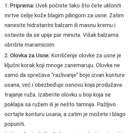
Priprema:
Uvek počnite tako što ćete ukloniti
mrtve ćelije kože blagim pilingom za usne. Zatim
nanesite hidratantni balzam ili masnu kremu i
ostavite da se upije par minuta. Višak balzama
obrišite maramicom.
Olovka za Usne:
Korišćenje olovke za usne je
ključni korak koji mnoge zanemaruju. Olovka ne
samo da sprečava "razlivanje" boje izvan konture
usana, već i obezbeđuje osnovu koja produžava
trajanje ruža. Izaberite olovku u boji koja se
poklapa sa ružem ili je nešto tamnija. Pažljivo
ocrtajte konturu usana, a zatim je možete i blago
popuniti.