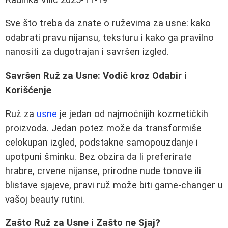
Sve što treba da znate o ruževima za usne: kako
odabrati pravu nijansu, teksturu i kako ga pravilno
nanositi za dugotrajan i savršen izgled.
Savršen Ruž za Usne: Vodič kroz Odabir i
Korišćenje
Ruž za
usne
je jedan od najmoćnijih kozmetičkih
proizvoda. Jedan potez može da transformiše
celokupan izgled, podstakne samopouzdanje i
upotpuni šminku. Bez obzira da li preferirate
hrabre, crvene nijanse, prirodne nude tonove ili
blistave sjajeve, pravi ruž može biti game-changer u
vašoj beauty rutini.
Zašto Ruž za Usne i Zašto ne Sjaj?