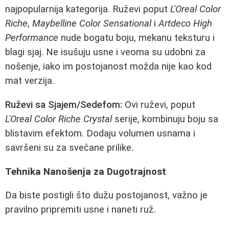
najpopularnija kategorija. Ruževi poput
L'Oreal Color
Riche
,
Maybelline Color Sensational
i
Artdeco High
Performance
nude bogatu boju, mekanu teksturu i
blagi sjaj. Ne isušuju usne i veoma su udobni za
nošenje, iako im postojanost možda nije kao kod
mat verzija.
Ruževi sa Sjajem/Sedefom:
Ovi ruževi, poput
L'Oreal Color Riche Crystal
serije, kombinuju boju sa
blistavim efektom. Dodaju volumen usnama i
savršeni su za svečane prilike.
Tehnika Nanošenja za Dugotrajnost
Da biste postigli što dužu postojanost, važno je
pravilno pripremiti usne i naneti ruž.