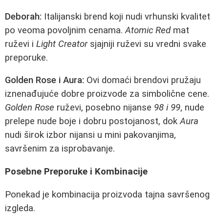
Deborah:
Italijanski brend koji nudi vrhunski kvalitet
po veoma povoljnim cenama.
Atomic Red
mat
ruževi i
Light Creator
sjajniji ruževi su vredni svake
preporuke.
Golden Rose i Aura:
Ovi domaći brendovi pružaju
iznenađujuće dobre proizvode za simbolične cene.
Golden Rose
ruževi, posebno nijanse
98 i 99
, nude
prelepe nude boje i dobru postojanost, dok
Aura
nudi širok izbor nijansi u mini pakovanjima,
savršenim za isprobavanje.
Posebne Preporuke i Kombinacije
Ponekad je kombinacija proizvoda tajna savršenog
izgleda.