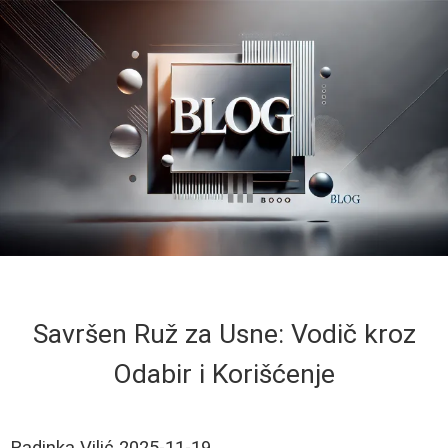
Savršen Ruž za Usne: Vodič kroz
Odabir i Korišćenje
Radinka Vilić
2025-11-19