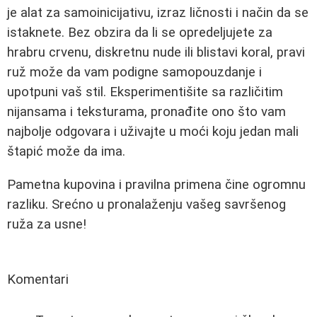
je alat za samoinicijativu, izraz ličnosti i način da se
istaknete. Bez obzira da li se opredeljujete za
hrabru crvenu, diskretnu nude ili blistavi koral, pravi
ruž može da vam podigne samopouzdanje i
upotpuni vaš stil. Eksperimentišite sa različitim
nijansama i teksturama, pronađite ono što vam
najbolje odgovara i uživajte u moći koju jedan mali
štapić može da ima.
Pametna kupovina i pravilna primena čine ogromnu
razliku. Srećno u pronalaženju vašeg savršenog
ruža za usne!
Komentari