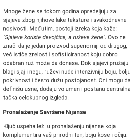
Mnoge žene se tokom godina opredeljuju za
sjajeve zbog njihove lake teksture i svakodnevne
nosivosti. Međutim, postoji izreka koja kaže:
"Sjajeve koriste devojčice, a ruževe žene"
. Ovo ne
znači da je jedan proizvod superiorniji od drugog,
već ističe zrelost i sofisticiranost koju dobro
odabran ruž može da donese. Dok sjajevi pružaju
blagi sjaj i negu, ruževi nude intenzivniju boju, bolju
pokrivnost i često dužu postojanost. Oni mogu da
definišu usne, dodaju volumen i postanu centralna
tačka celokupnog izgleda.
Pronalaženje Savršene Nijanse
Ključ uspeha leži u pronalaženju nijanse koja
komplementira vaš prirodni ten, boju kose i očiju.