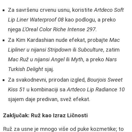
Za savršenu crvenu usnu, koristite
Artdeco Soft
Lip Liner Waterproof 08
kao podlogu, a preko
njega
L'Oreal Color Riche Intense 297
.
Za Kim Kardashian nude efekat, probajte
Mac
Lipliner u nijansi Stripdown
ili
Subculture
, zatim
Mac Ruž u nijansi Angel
ili
Myth
, a preko
Nars
Turkish Delight
sjaj.
Za svakodnevni, prirodan izgled,
Bourjois Sweet
Kiss 51
u kombinaciji sa
Artdeco Lip Radiance 10
sjajem daje predivan, svež efekat.
Zaključak: Ruž kao Izraz Ličnosti
Ruž za usne je mnogo više od puke kozmetike; to