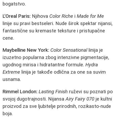
bogatstvo.
L'Oreal Paris:
Njihova
Color Riche
i
Made for Me
linije su pravi bestseleri. Nude širok spektar nijansi,
fantastične su kremaste teksture i pristupačne
cene.
Maybelline New York:
Color Sensational
linija je
izuzetno popularna zbog intenzivne pigmentacije,
ugodnog mirisa i hidratantne formule.
Hydra
Extreme
linija je takođe odlična za one sa suvim
usnama.
Rimmel London:
Lasting Finish
ruževi su poznati po
svojoj dugotrajnosti. Nijansa
Airy Fairy 070
je kultni
proizvod za sve ljubitelje prirodnih, rozikasto-nude
boja.