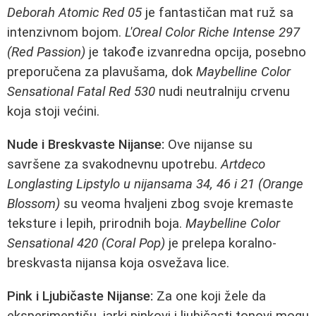
Deborah Atomic Red 05
je fantastičan mat ruž sa
intenzivnom bojom.
L'Oreal Color Riche Intense 297
(Red Passion)
je takođe izvanredna opcija, posebno
preporučena za plavušama, dok
Maybelline Color
Sensational Fatal Red 530
nudi neutralniju crvenu
koja stoji većini.
Nude i Breskvaste Nijanse:
Ove nijanse su
savršene za svakodnevnu upotrebu.
Artdeco
Longlasting Lipstylo u nijansama 34, 46 i 21 (Orange
Blossom)
su veoma hvaljeni zbog svoje kremaste
teksture i lepih, prirodnih boja.
Maybelline Color
Sensational 420 (Coral Pop)
je prelepa koralno-
breskvasta nijansa koja osvežava lice.
Pink i Ljubičaste Nijanse:
Za one koji žele da
eksperimentišu, jarki pinkovi i ljubičasti tonovi mogu