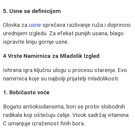
5. Usne sa definicijom
Olovka za
usne
sprečava razlivanje ruža i doprinosi
urednijem izgledu. Za efekat punijih usana, blago
ispravite liniju gornje usne.
4 Vrste Namirnica za Mladolik Izgled
Ishrana igra ključnu ulogu u procesu starenja. Evo
namirnica koje su najbolji prijatelji mladolikosti:
1. Bobičasto voće
Bogato antioksidansima, bori se protiv slobodnih
radikala koji oštećuju ćelije. Visok sadržaj vitamina
C umanjuje izraženost finih bora.