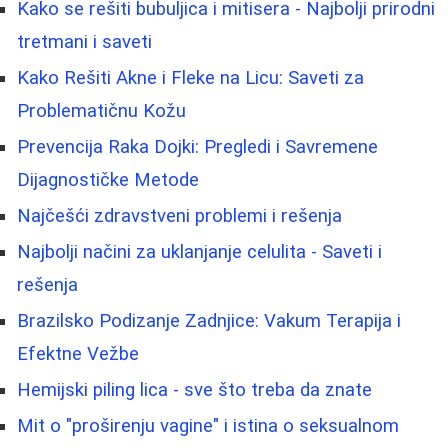
Kako se rešiti bubuljica i mitisera - Najbolji prirodni
tretmani i saveti
Kako Rešiti Akne i Fleke na Licu: Saveti za
Problematičnu Kožu
Prevencija Raka Dojki: Pregledi i Savremene
Dijagnostičke Metode
Najčešći zdravstveni problemi i rešenja
Najbolji načini za uklanjanje celulita - Saveti i
rešenja
Brazilsko Podizanje Zadnjice: Vakum Terapija i
Efektne Vežbe
Hemijski piling lica - sve što treba da znate
Mit o "proširenju vagine" i istina o seksualnom