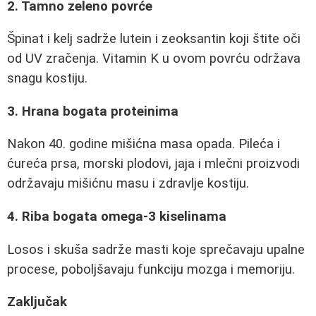
2. Tamno zeleno povrće
Špinat i kelj sadrže lutein i zeoksantin koji štite oči
od UV zračenja. Vitamin K u ovom povrću održava
snagu kostiju.
3. Hrana bogata proteinima
Nakon 40. godine mišićna masa opada. Pileća i
ćureća prsa, morski plodovi, jaja i mlečni proizvodi
održavaju mišićnu masu i zdravlje kostiju.
4. Riba bogata omega-3 kiselinama
Losos i skuša sadrže masti koje sprečavaju upalne
procese, poboljšavaju funkciju mozga i memoriju.
Zaključak