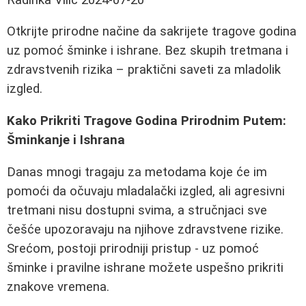
Otkrijte prirodne načine da sakrijete tragove godina
uz pomoć šminke i ishrane. Bez skupih tretmana i
zdravstvenih rizika – praktični saveti za mladolik
izgled.
Kako Prikriti Tragove Godina Prirodnim Putem:
Šminkanje i Ishrana
Danas mnogi tragaju za metodama koje će im
pomoći da očuvaju mladalački izgled, ali agresivni
tretmani nisu dostupni svima, a stručnjaci sve
češće upozoravaju na njihove zdravstvene rizike.
Srećom, postoji prirodniji pristup - uz pomoć
šminke i pravilne ishrane možete uspešno prikriti
znakove vremena.