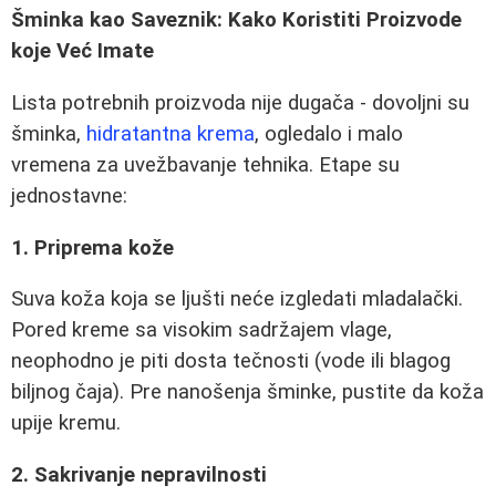
Šminka kao Saveznik: Kako Koristiti Proizvode
koje Već Imate
Lista potrebnih proizvoda nije dugača - dovoljni su
šminka,
hidratantna krema
, ogledalo i malo
vremena za uvežbavanje tehnika. Etape su
jednostavne:
1. Priprema kože
Suva koža koja se ljušti neće izgledati mladalački.
Pored kreme sa visokim sadržajem vlage,
neophodno je piti dosta tečnosti (vode ili blagog
biljnog čaja). Pre nanošenja šminke, pustite da koža
upije kremu.
2. Sakrivanje nepravilnosti