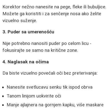
Korektor nežno nanesite na pege, fleke ili bubuljice.
Možete ga koristiti i za senčenje nosa ako želite
vizuelno suženje.
3. Puder sa umerenošću
Nije potrebno nanositi puder po celom licu -
fokusirajte se samo na kritične zone.
4. Naglasak na očima
Da biste vizuelno povećali oči bez preterivanja:
Nanesite svetlucavu senku tik ispod obrva
Tanom linijom uokvirite oči
Manje ajlajnera na gornjem kapku, više maskare