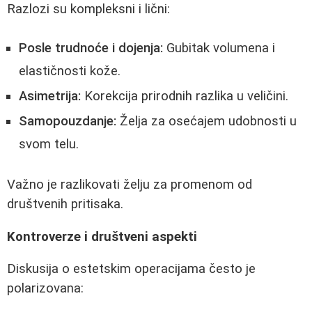
Razlozi su kompleksni i lični:
Posle trudnoće i dojenja:
Gubitak volumena i
elastičnosti kože.
Asimetrija:
Korekcija prirodnih razlika u veličini.
Samopouzdanje:
Želja za osećajem udobnosti u
svom telu.
Važno je razlikovati želju za promenom od
društvenih pritisaka.
Kontroverze i društveni aspekti
Diskusija o estetskim operacijama često je
polarizovana: