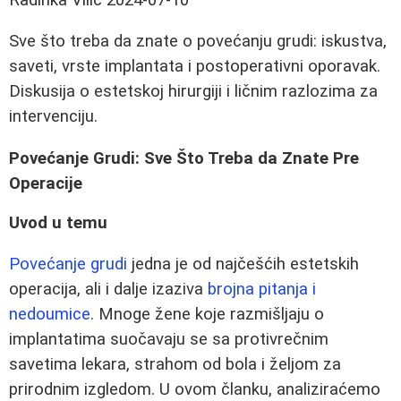
Sve što treba da znate o povećanju grudi: iskustva,
saveti, vrste implantata i postoperativni oporavak.
Diskusija o estetskoj hirurgiji i ličnim razlozima za
intervenciju.
Povećanje Grudi: Sve Što Treba da Znate Pre
Operacije
Uvod u temu
Povećanje grudi
jedna je od najčešćih estetskih
operacija, ali i dalje izaziva
brojna pitanja i
nedoumice
. Mnoge žene koje razmišljaju o
implantatima suočavaju se sa protivrečnim
savetima lekara, strahom od bola i željom za
prirodnim izgledom. U ovom članku, analiziraćemo