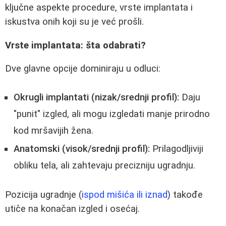
ključne aspekte procedure, vrste implantata i
iskustva onih koji su je već prošli.
Vrste implantata: šta odabrati?
Dve glavne opcije dominiraju u odluci:
Okrugli implantati (nizak/srednji profil):
Daju
"punit" izgled, ali mogu izgledati manje prirodno
kod mršavijih žena.
Anatomski (visok/srednji profil):
Prilagodljiviji
obliku tela, ali zahtevaju precizniju ugradnju.
Pozicija ugradnje (
ispod mišića ili iznad
) takođe
utiče na konačan izgled i osećaj.