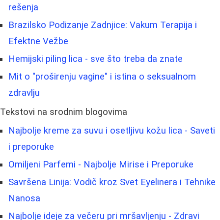
rešenja
Brazilsko Podizanje Zadnjice: Vakum Terapija i
Efektne Vežbe
Hemijski piling lica - sve što treba da znate
Mit o "proširenju vagine" i istina o seksualnom
zdravlju
Tekstovi na srodnim blogovima
Najbolje kreme za suvu i osetljivu kožu lica - Saveti
i preporuke
Omiljeni Parfemi - Najbolje Mirise i Preporuke
Savršena Linija: Vodič kroz Svet Eyelinera i Tehnike
Nanosa
Najbolje ideje za večeru pri mršavljenju - Zdravi