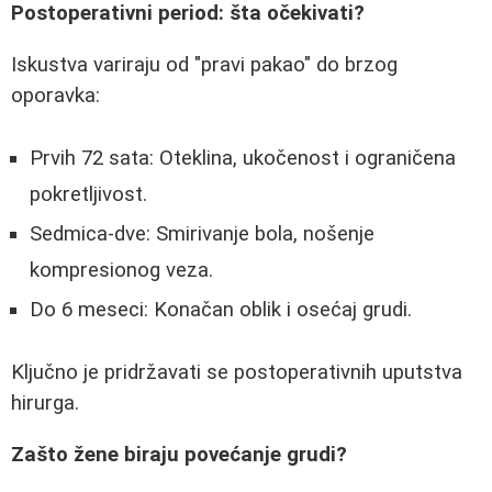
Postoperativni period: šta očekivati?
Iskustva variraju od "pravi pakao" do brzog
oporavka:
Prvih 72 sata: Oteklina, ukočenost i ograničena
pokretljivost.
Sedmica-dve: Smirivanje bola, nošenje
kompresionog veza.
Do 6 meseci: Konačan oblik i osećaj grudi.
Ključno je pridržavati se postoperativnih uputstva
hirurga.
Zašto žene biraju povećanje grudi?