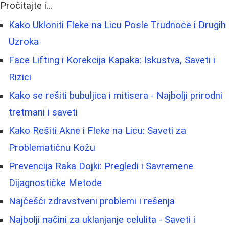
Pročitajte i...
Kako Ukloniti Fleke na Licu Posle Trudnoće i Drugih
Uzroka
Face Lifting i Korekcija Kapaka: Iskustva, Saveti i
Rizici
Kako se rešiti bubuljica i mitisera - Najbolji prirodni
tretmani i saveti
Kako Rešiti Akne i Fleke na Licu: Saveti za
Problematičnu Kožu
Prevencija Raka Dojki: Pregledi i Savremene
Dijagnostičke Metode
Najčešći zdravstveni problemi i rešenja
Najbolji načini za uklanjanje celulita - Saveti i