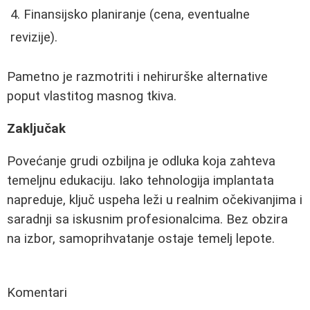
Finansijsko planiranje (cena, eventualne
revizije).
Pametno je razmotriti i nehirurške alternative
poput vlastitog masnog tkiva.
Zaključak
Povećanje grudi ozbiljna je odluka koja zahteva
temeljnu edukaciju. Iako tehnologija implantata
napreduje, ključ uspeha leži u realnim očekivanjima i
saradnji sa iskusnim profesionalcima. Bez obzira
na izbor, samoprihvatanje ostaje temelj lepote.
Komentari