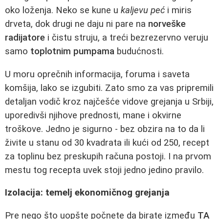
oko loženja. Neko se kune u
kaljevu peć
i miris
drveta, dok drugi ne daju ni pare na
norveške
radijatore
i čistu struju, a treći bezrezervno veruju
samo
toplotnim pumpama
budućnosti.
U moru oprečnih informacija, foruma i saveta
komšija, lako se izgubiti. Zato smo za vas pripremili
detaljan vodič kroz najčešće vidove grejanja u Srbiji,
uporedivši njihove prednosti, mane i okvirne
troškove. Jedno je sigurno - bez obzira na to da li
živite u stanu od 30 kvadrata ili kući od 250, recept
za toplinu bez preskupih računa postoji. I na prvom
mestu tog recepta uvek stoji jedno jedino pravilo.
Izolacija: temelj ekonomičnog grejanja
Pre nego što uopšte počnete da birate između
TA