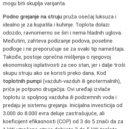
mogu biti skuplja varijanta.
Podno grejanje na struju
pruža osećaj luksuza i
idealno je za kupatila i kuhinje. Toplota dolazi
odozdo, ravnomerno se širi i nema hladnih uglova.
Međutim, zahteva podizanje podova, posebne
podloge i ne preporučuje se za svaki tip nameštaja.
Takođe, postoje oprečna mišljenja o njegovoj
ekonomskoj isplativosti za ceo stan, jer i dalje troši
skupu struju ako se koristi preko dana. Kod
toplotnih pumpi
(vazduh-vazduh ili geotermalnih),
priča je potpuno drugačija. Ovi uređaji izvlače
toplotu iz spoljnog vazduha ili podzemnih voda i
predaju je sistemu grejanja. Inicijalna investicija od
3.000 do 8.000 evra deluje zastrašujuće, ali
koeficijent efikasnosti (COP) od 3 do 5 znači da za