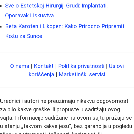
Sve o Estetskoj Hirurgiji Grudi: Implantati,
Oporavak i Iskustva
Beta Karoten i Likopen: Kako Prirodno Pripremiti
Kožu za Sunce
O nama
|
Kontakt
|
Politika privatnosti
|
Uslovi
korišćenja
|
Marketinški servisi
Urednici i autori ne preuzimaju nikakvu odgovornost
za bilo kakve greške ili propuste u sadržaju ovog
sajta. Informacije sadržane na ovom sajtu pružaju se
u stanju „takvom kakve jesu“, bez garancija u pogledu