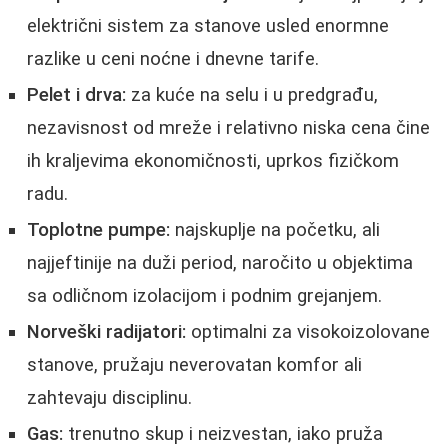
električni sistem za stanove usled enormne
razlike u ceni noćne i dnevne tarife.
Pelet i drva:
za kuće na selu i u predgrađu,
nezavisnost od mreže i relativno niska cena čine
ih kraljevima ekonomičnosti, uprkos fizičkom
radu.
Toplotne pumpe:
najskuplje na početku, ali
najjeftinije na duži period, naročito u objektima
sa odličnom izolacijom i podnim grejanjem.
Norveški radijatori:
optimalni za visokoizolovane
stanove, pružaju neverovatan komfor ali
zahtevaju disciplinu.
Gas:
trenutno skup i neizvestan, iako pruža