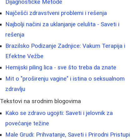
Dijagnostičke Metode
Najčešći zdravstveni problemi i rešenja
Najbolji načini za uklanjanje celulita - Saveti i
rešenja
Brazilsko Podizanje Zadnjice: Vakum Terapija i
Efektne Vežbe
Hemijski piling lica - sve što treba da znate
Mit o "proširenju vagine" i istina o seksualnom
zdravlju
Tekstovi na srodnim blogovima
Kako se zdravo ugojiti: Saveti i jelovnik za
povećanje težine
Male Grudi: Prihvatanje, Saveti i Prirodni Pristupi