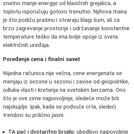
znatno manje energije od klasičnih grejalica, a
toplotu isporučuju gotovo trenutno. Njihova mana
je što podižu prašinu i stvaraju blagi šum, ali za
brzo zagrevanje prostorije i održavanje konstantne
temperature teško da ima bolje opcije iz sveta
električnih uređaja.
Poređenje cena i finalni savet
Nijedna računica nije večna, cene energenata se
menjaju iz sezone u sezonu i zavise od geopolitike,
odluka vlasti i kretanja na svetskim berzama. Ono
što je ove zime najpovoljnije, sledeće može biti
najskuplje. Ipak, kada se podvuče crta, sledeći
trendovi su prilično jasni:
TA peć i dvotarifno brojilo:
ubedljivo najpovoljniji