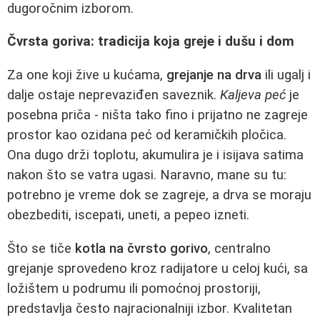
dugoročnim izborom.
Čvrsta goriva: tradicija koja greje i dušu i dom
Za one koji žive u kućama,
grejanje na drva
ili ugalj i
dalje ostaje neprevaziđen saveznik.
Kaljeva peć
je
posebna priča - ništa tako fino i prijatno ne zagreje
prostor kao ozidana peć od keramičkih pločica.
Ona dugo drži toplotu, akumulira je i isijava satima
nakon što se vatra ugasi. Naravno, mane su tu:
potrebno je vreme dok se zagreje, a drva se moraju
obezbediti, iscepati, uneti, a pepeo izneti.
Što se tiče
kotla na čvrsto gorivo
, centralno
grejanje sprovedeno kroz radijatore u celoj kući, sa
ložištem u podrumu ili pomoćnoj prostoriji,
predstavlja često najracionalniji izbor. Kvalitetan