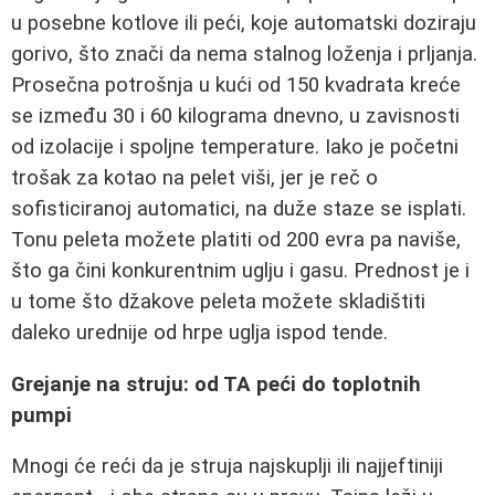
u posebne kotlove ili peći, koje automatski doziraju
gorivo, što znači da nema stalnog loženja i prljanja.
Prosečna potrošnja u kući od 150 kvadrata kreće
se između 30 i 60 kilograma dnevno, u zavisnosti
od izolacije i spoljne temperature. Iako je početni
trošak za kotao na pelet viši, jer je reč o
sofisticiranoj automatici, na duže staze se isplati.
Tonu peleta možete platiti od 200 evra pa naviše,
što ga čini konkurentnim uglju i gasu. Prednost je i
u tome što džakove peleta možete skladištiti
daleko urednije od hrpe uglja ispod tende.
Grejanje na struju: od TA peći do toplotnih
pumpi
Mnogi će reći da je struja najskuplji ili najjeftiniji