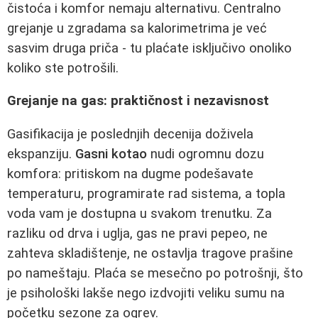
čistoća i komfor nemaju alternativu. Centralno
grejanje u zgradama sa kalorimetrima je već
sasvim druga priča - tu plaćate isključivo onoliko
koliko ste potrošili.
Grejanje na gas: praktičnost i nezavisnost
Gasifikacija je poslednjih decenija doživela
ekspanziju.
Gasni kotao
nudi ogromnu dozu
komfora: pritiskom na dugme podešavate
temperaturu, programirate rad sistema, a topla
voda vam je dostupna u svakom trenutku. Za
razliku od drva i uglja, gas ne pravi pepeo, ne
zahteva skladištenje, ne ostavlja tragove prašine
po nameštaju. Plaća se mesečno po potrošnji, što
je psihološki lakše nego izdvojiti veliku sumu na
početku sezone za ogrev.