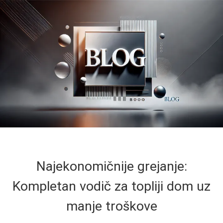
Najekonomičnije grejanje:
Kompletan vodič za topliji dom uz
manje troškove