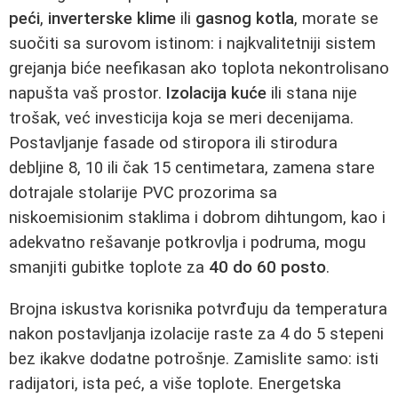
peći
,
inverterske klime
ili
gasnog kotla
, morate se
suočiti sa surovom istinom: i najkvalitetniji sistem
grejanja biće neefikasan ako toplota nekontrolisano
napušta vaš prostor.
Izolacija kuće
ili stana nije
trošak, već investicija koja se meri decenijama.
Postavljanje fasade od stiropora ili stirodura
debljine 8, 10 ili čak 15 centimetara, zamena stare
dotrajale stolarije PVC prozorima sa
niskoemisionim staklima i dobrom dihtungom, kao i
adekvatno rešavanje potkrovlja i podruma, mogu
smanjiti gubitke toplote za
40 do 60 posto
.
Brojna iskustva korisnika potvrđuju da temperatura
nakon postavljanja izolacije raste za 4 do 5 stepeni
bez ikakve dodatne potrošnje. Zamislite samo: isti
radijatori, ista peć, a više toplote. Energetska