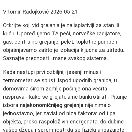
Vitomir Radojković
2026-05-21
Otkrijte koji vid grejanja je najisplativiji za stan ili
kuću. Upoređujemo TA peći, norveške radijatore,
gas, centralno grejanje, pelet, toplotne pumpe i
objašnjavamo zašto je izolacija ključna za uštedu.
Saznajte prednosti i mane svakog sistema.
Kada nastupi prvi ozbiljniji jesenji minus i
termometar se spusti ispod ugodnih granica, u
domovima širom zemlje počinje ona večita
rasprava - kako se grejati, a ne bankrotirati. Pitanje
izbora
najekonomičnijeg grejanja
nije nimalo
jednostavno, jer zavisi od niza faktora: od tipa
objekta, preko raspoloživih energenata, do dubine
vašeg džepa i spremnosti da se fizički angažujete