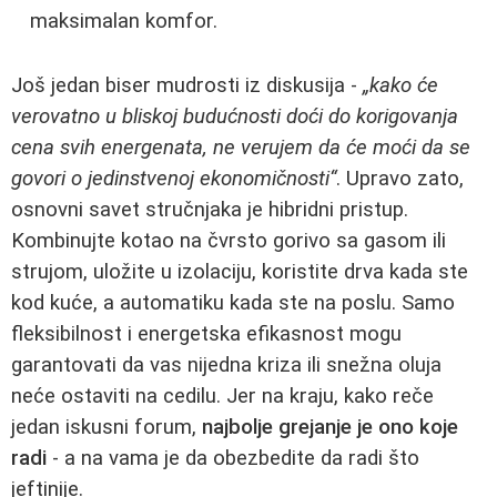
maksimalan komfor.
Još jedan biser mudrosti iz diskusija -
„kako će
verovatno u bliskoj budućnosti doći do korigovanja
cena svih energenata, ne verujem da će moći da se
govori o jedinstvenoj ekonomičnosti“
. Upravo zato,
osnovni savet stručnjaka je hibridni pristup.
Kombinujte kotao na čvrsto gorivo sa gasom ili
strujom, uložite u izolaciju, koristite drva kada ste
kod kuće, a automatiku kada ste na poslu. Samo
fleksibilnost i energetska efikasnost mogu
garantovati da vas nijedna kriza ili snežna oluja
neće ostaviti na cedilu. Jer na kraju, kako reče
jedan iskusni forum,
najbolje grejanje je ono koje
radi
- a na vama je da obezbedite da radi što
jeftinije.