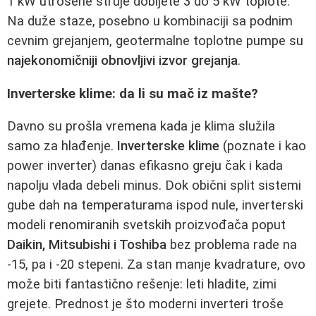
1 kW utrošene struje dobijete 3 do 5 kW toplote.
Na duže staze, posebno u kombinaciji sa podnim
cevnim grejanjem, geotermalne toplotne pumpe su
najekonomičniji obnovljivi izvor grejanja
.
Inverterske klime: da li su mač iz mašte?
Davno su prošla vremena kada je klima služila
samo za hlađenje.
Inverterske klime
(poznate i kao
power inverter) danas efikasno greju čak i kada
napolju vlada debeli minus. Dok obični split sistemi
gube dah na temperaturama ispod nule, inverterski
modeli renomiranih svetskih proizvođača poput
Daikin, Mitsubishi i Toshiba
bez problema rade na
-15, pa i -20 stepeni. Za stan manje kvadrature, ovo
može biti fantastično rešenje: leti hladite, zimi
grejete. Prednost je što moderni inverteri troše