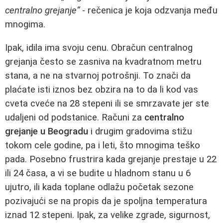
centralno grejanje“
- rečenica je koja odzvanja među
mnogima.
Ipak, idila ima svoju cenu. Obračun centralnog
grejanja često se zasniva na kvadratnom metru
stana, a ne na stvarnoj potrošnji. To znači da
plaćate isti iznos bez obzira na to da li kod vas
cveta cveće na 28 stepeni ili se smrzavate jer ste
udaljeni od podstanice. Računi za
centralno
grejanje u Beogradu
i drugim gradovima stižu
tokom cele godine, pa i leti, što mnogima teško
pada. Posebno frustrira kada grejanje prestaje u 22
ili 24 časa, a vi se budite u hladnom stanu u 6
ujutro, ili kada toplane odlažu početak sezone
pozivajući se na propis da je spoljna temperatura
iznad 12 stepeni. Ipak, za velike zgrade, sigurnost,