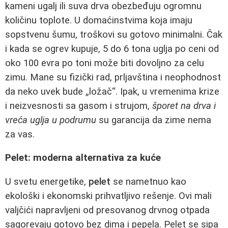
kameni ugalj ili suva drva obezbeđuju ogromnu
količinu toplote. U domaćinstvima koja imaju
sopstvenu šumu, troškovi su gotovo minimalni. Čak
i kada se ogrev kupuje, 5 do 6 tona uglja po ceni od
oko 100 evra po toni može biti dovoljno za celu
zimu. Mane su fizički rad, prljavština i neophodnost
da neko uvek bude „ložač“. Ipak, u vremenima krize
i neizvesnosti sa gasom i strujom,
šporet na drva i
vreća uglja u podrumu
su garancija da zime nema
za vas.
Pelet: moderna alternativa za kuće
U svetu energetike,
pelet
se nametnuo kao
ekološki i ekonomski prihvatljivo rešenje. Ovi mali
valjčići napravljeni od presovanog drvnog otpada
sagorevaju gotovo bez dima i pepela. Pelet se sipa