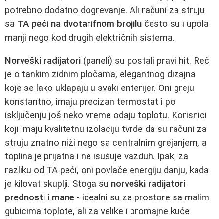
potrebno dodatno dogrevanje. Ali računi za struju
sa
TA peći na dvotarifnom brojilu
često su i upola
manji nego kod drugih električnih sistema.
Norveški radijatori
(paneli) su postali pravi hit. Reč
je o tankim zidnim pločama, elegantnog dizajna
koje se lako uklapaju u svaki enterijer. Oni greju
konstantno, imaju precizan termostat i po
isključenju još neko vreme odaju toplotu. Korisnici
koji imaju kvalitetnu izolaciju tvrde da su računi za
struju znatno niži nego sa centralnim grejanjem, a
toplina je prijatna i ne isušuje vazduh. Ipak, za
razliku od TA peći, oni povlače energiju danju, kada
je kilovat skuplji. Stoga su
norveški radijatori
prednosti i mane
- idealni su za prostore sa malim
gubicima toplote, ali za velike i promajne kuće