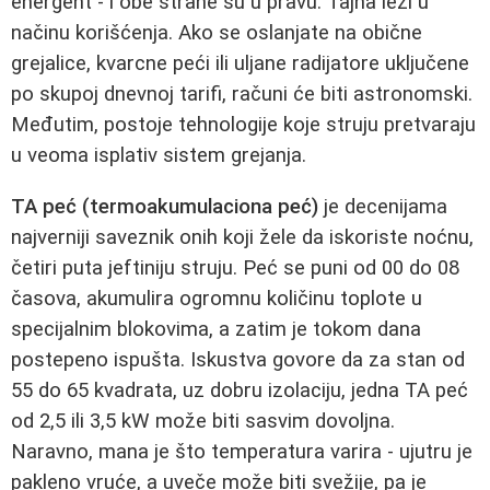
energent - i obe strane su u pravu. Tajna leži u
načinu korišćenja. Ako se oslanjate na obične
grejalice, kvarcne peći ili uljane radijatore uključene
po skupoj dnevnoj tarifi, računi će biti astronomski.
Međutim, postoje tehnologije koje struju pretvaraju
u veoma isplativ sistem grejanja.
TA peć (termoakumulaciona peć)
je decenijama
najverniji saveznik onih koji žele da iskoriste noćnu,
četiri puta jeftiniju struju. Peć se puni od 00 do 08
časova, akumulira ogromnu količinu toplote u
specijalnim blokovima, a zatim je tokom dana
postepeno ispušta. Iskustva govore da za stan od
55 do 65 kvadrata, uz dobru izolaciju, jedna TA peć
od 2,5 ili 3,5 kW može biti sasvim dovoljna.
Naravno, mana je što temperatura varira - ujutru je
pakleno vruće, a uveče može biti svežije, pa je