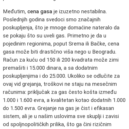
Međutim,
cena gasa
je izuzetno nestabilna.
Poslednjih godina svedoci smo značajnih
poskupljenja, što je mnoge domaćine nateralo da
se pokaju što su uveli gas. Primetno je da u
pojedinim regionima, poput Srema ili Bačke, cena
gasa može biti drastično viša nego u Beogradu.
Račun za kuću od 150 ili 200 kvadrata može zimi
premašiti i 15.000 dinara, a sa dodatnim
poskupljenjima i do 25.000. Ukoliko se odlučite za
ovaj vid grejanja, troškovi ne staju na mesečnim
računima: priključak za gas često košta između
1.000 i 1.600 evra, a kvalitetan kotao dodatnih 1.000
do 1.500 evra. Grejanje na gas je čist i efikasan
sistem, ali je u našim uslovima sve skuplji i zavisi
od spoljnopolitičkih prilika, što ga čini rizičnim