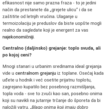
efikasnost nije samo prazna fraza - to je jedini
način da prestanete da „grejete ulicu“ i da se
zaštitite od letnjih vrućina. Ulaganje u
termoizolaciju je preduslov da biste uopšte mogli
realno da sagledate koji je energent za vas
najekonomičniji
.
Centralno (daljinsko) grejanje: toplo svuda, ali
po kojoj ceni?
Mnogi stanari u urbanim sredinama ideal grejanja
vide u
centralnom grejanju
iz toplane. Osećaj kada
uđete u hodnik i već osetite prijatnu toplotu,
zagrejano kupatilo bez posebnog razmišljanja,
topla voda - sve to zvuči kao san, posebno onima
koji su navikli na jutarnje trčanje do šporeta da bi
naložili vatru.
„Blago onima koji imaju dobro