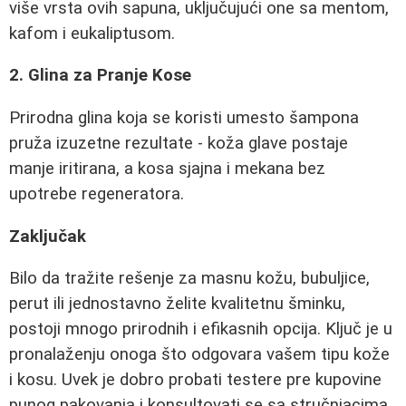
više vrsta ovih sapuna, uključujući one sa mentom,
kafom i eukaliptusom.
2. Glina za Pranje Kose
Prirodna glina koja se koristi umesto šampona
pruža izuzetne rezultate - koža glave postaje
manje iritirana, a kosa sjajna i mekana bez
upotrebe regeneratora.
Zaključak
Bilo da tražite rešenje za masnu kožu, bubuljice,
perut ili jednostavno želite kvalitetnu šminku,
postoji mnogo prirodnih i efikasnih opcija. Ključ je u
pronalaženju onoga što odgovara vašem tipu kože
i kosu. Uvek je dobro probati testere pre kupovine
punog pakovanja i konsultovati se sa stručnjacima