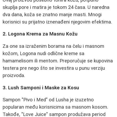
skuplja pore i matira je tokom 24 časa. U naredna
dva dana, koža se znatno manje masti. Mnogi
korisnici su prijatno iznenađeni njegovim efektima.
2. Logona Krema za Masnu Kožu
Za one sa izraženim borama na čelu i masnom
kožom, Logona nudi odlične kreme sa
hamamelisom ili mentom. Preporučuje se kupovina
testera pre nego što se investira u punu verziju
proizvoda.
3. Lush Samponi i Maske za Kosu
Sampon "Pivo i Med" od Lusha je izuzetno
popularan među korisnicima sa masnom kosom.
Takođe, "Love Juice" sampon produžava period