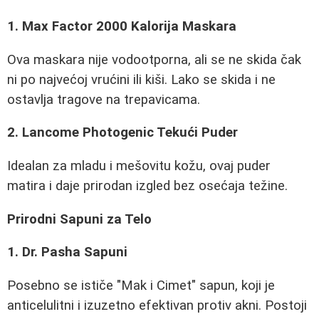
1. Max Factor 2000 Kalorija Maskara
Ova maskara nije vodootporna, ali se ne skida čak
ni po najvećoj vrućini ili kiši. Lako se skida i ne
ostavlja tragove na trepavicama.
2. Lancome Photogenic Tekući Puder
Idealan za mladu i mešovitu kožu, ovaj puder
matira i daje prirodan izgled bez osećaja težine.
Prirodni Sapuni za Telo
1. Dr. Pasha Sapuni
Posebno se ističe "Mak i Cimet" sapun, koji je
anticelulitni i izuzetno efektivan protiv akni. Postoji