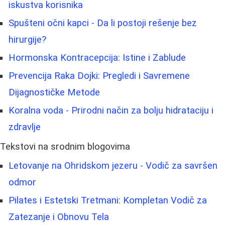
iskustva korisnika
Spušteni očni kapci - Da li postoji rešenje bez
hirurgije?
Hormonska Kontracepcija: Istine i Zablude
Prevencija Raka Dojki: Pregledi i Savremene
Dijagnostičke Metode
Koralna voda - Prirodni način za bolju hidrataciju i
zdravlje
Tekstovi na srodnim blogovima
Letovanje na Ohridskom jezeru - Vodič za savršen
odmor
Pilates i Estetski Tretmani: Kompletan Vodič za
Zatezanje i Obnovu Tela