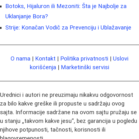
Botoks, Hijaluron ili Mezoniti: Šta je Najbolje za
Uklanjanje Bora?
Strije: Konačan Vodič za Prevenciju i Ublažavanje
O nama
|
Kontakt
|
Politika privatnosti
|
Uslovi
korišćenja
|
Marketinški servisi
Urednici i autori ne preuzimaju nikakvu odgovornost
za bilo kakve greške ili propuste u sadržaju ovog
sajta. Informacije sadržane na ovom sajtu pružaju se
u stanju „takvom kakve jesu“, bez garancija u pogledu
njihove potpunosti, tačnosti, korisnosti ili
blagovremenosti.