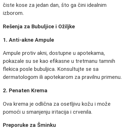
čiste kose za jedan dan, što ga čini idealnim
izborom.
Rešenja za Bubuljice i Ožiljke
1. Anti-akne Ampule
Ampule protiv akni, dostupne u apotekama,
pokazale su se kao efikasne u tretmanu tamnih
flekica posle bubuljica. Konsultujte se sa
dermatologom ili apotekarom za pravilnu primenu.
2. Penaten Krema
Ova krema je odlična za osetljivu kožu i može
pomoći u smanjenju iritacija i crvenila.
Preporuke za Šminku