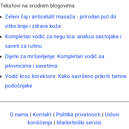
Tekstovi na srodnim blogovima
Zeleni čaj i anticelulit masaža - prirodan put do
vitke linije i zdrave kože
Kompletan vodič za negu lica: analiza sastojaka i
saveti za rutinu
Dijete za mršavljenje: Kompletan vodič sa
jelovnicima i savetima
Vodič kroz korektore: Kako savršeno prikriti tamne
podočnjake
O nama
|
Kontakt
|
Politika privatnosti
|
Uslovi
korišćenja
|
Marketinški servisi