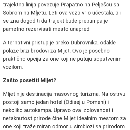
trajektna linija povezuje Prapatno na Pelješcu sa
Sobrom na Mljetu. Leti ova veza vrlo učestala, ali
se zna dogoditi da trajekt bude prepun pa je
pametno rezervisati mesto unapred.
Alternativni pristup je preko Dubrovnika, odakle
polaze brzi brodovi za Mljet. Ovo je posebno
praktično opcija za one koji ne putuju sopstvenim
vozilom.
Zašto posetiti Mljet?
Mljet nije destinacija masovnog turizma. Na ostrvu
postoji samo jedan hotel (Odisej u Pomeni) i
nekoliko autokampa. Upravo ova izolovanost i
netaknutost prirode čine Mljet idealnim mestom za
one koji traže miran odmor u simbiozi sa prirodom.