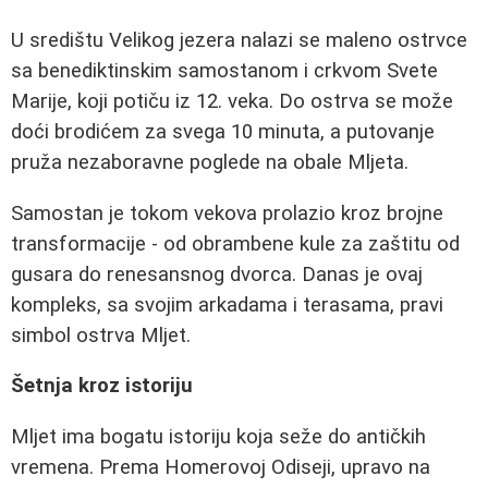
U središtu Velikog jezera nalazi se maleno ostrvce
sa benediktinskim samostanom i crkvom Svete
Marije, koji potiču iz 12. veka. Do ostrva se može
doći brodićem za svega 10 minuta, a putovanje
pruža nezaboravne poglede na obale Mljeta.
Samostan je tokom vekova prolazio kroz brojne
transformacije - od obrambene kule za zaštitu od
gusara do renesansnog dvorca. Danas je ovaj
kompleks, sa svojim arkadama i terasama, pravi
simbol ostrva Mljet.
Šetnja kroz istoriju
Mljet ima bogatu istoriju koja seže do antičkih
vremena. Prema Homerovoj Odiseji, upravo na