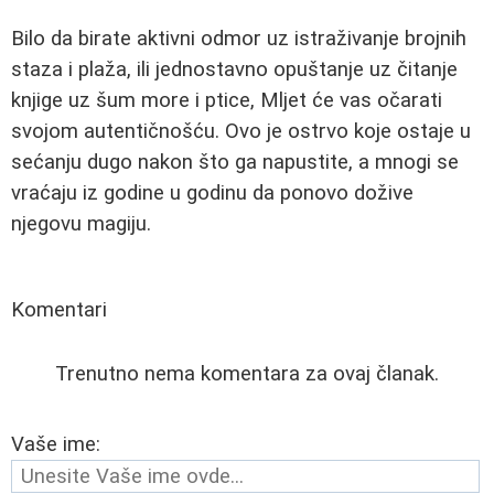
Bilo da birate aktivni odmor uz istraživanje brojnih
staza i plaža, ili jednostavno opuštanje uz čitanje
knjige uz šum more i ptice, Mljet će vas očarati
svojom autentičnošću. Ovo je ostrvo koje ostaje u
sećanju dugo nakon što ga napustite, a mnogi se
vraćaju iz godine u godinu da ponovo dožive
njegovu magiju.
Komentari
Trenutno nema komentara za ovaj članak.
Vaše ime: