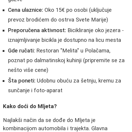
Cena ulaznice:
Oko 15€ po osobi (uključuje
prevoz brodićem do ostrva Svete Marije)
Preporučena aktivnost:
Bicikliranje oko jezera -
iznajmljivanje bicikla je dostupno na licu mesta
Gde ručati:
Restoran "Melita" u Polačama,
poznat po dalmatinskoj kuhinji (pripremite se za
nešto više cene)
Šta poneti:
Udobnu obuću za šetnju, kremu za
sunčanje i foto-aparat
Kako doći do Mljeta?
Najlakši način da se dođe do Mljeta je
kombinacijom automobila i trajekta. Glavna