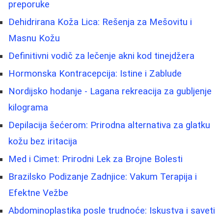
preporuke
Dehidrirana Koža Lica: Rešenja za Mešovitu i
Masnu Kožu
Definitivni vodič za lečenje akni kod tinejdžera
Hormonska Kontracepcija: Istine i Zablude
Nordijsko hodanje - Lagana rekreacija za gubljenje
kilograma
Depilacija šećerom: Prirodna alternativa za glatku
kožu bez iritacija
Med i Cimet: Prirodni Lek za Brojne Bolesti
Brazilsko Podizanje Zadnjice: Vakum Terapija i
Efektne Vežbe
Abdominoplastika posle trudnoće: Iskustva i saveti