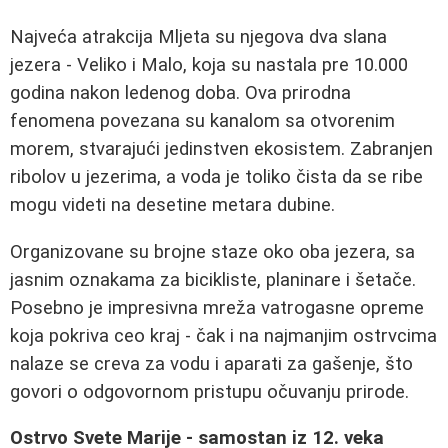
Najveća atrakcija Mljeta su njegova dva slana
jezera - Veliko i Malo, koja su nastala pre 10.000
godina nakon ledenog doba. Ova prirodna
fenomena povezana su kanalom sa otvorenim
morem, stvarajući jedinstven ekosistem. Zabranjen
ribolov u jezerima, a voda je toliko čista da se ribe
mogu videti na desetine metara dubine.
Organizovane su brojne staze oko oba jezera, sa
jasnim oznakama za bicikliste, planinare i šetače.
Posebno je impresivna mreža vatrogasne opreme
koja pokriva ceo kraj - čak i na najmanjim ostrvcima
nalaze se creva za vodu i aparati za gašenje, što
govori o odgovornom pristupu očuvanju prirode.
Ostrvo Svete Marije - samostan iz 12. veka