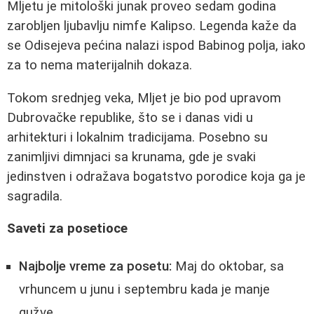
Mljetu je mitološki junak proveo sedam godina
zarobljen ljubavlju nimfe Kalipso. Legenda kaže da
se Odisejeva pećina nalazi ispod Babinog polja, iako
za to nema materijalnih dokaza.
Tokom srednjeg veka, Mljet je bio pod upravom
Dubrovačke republike, što se i danas vidi u
arhitekturi i lokalnim tradicijama. Posebno su
zanimljivi dimnjaci sa krunama, gde je svaki
jedinstven i odražava bogatstvo porodice koja ga je
sagradila.
Saveti za posetiocе
Najbolje vreme za posetu:
Maj do oktobar, sa
vrhuncem u junu i septembru kada je manje
gužve