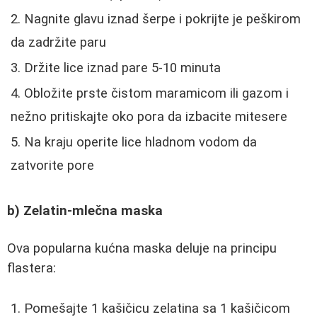
Nagnite glavu iznad šerpe i pokrijte je peškirom
da zadržite paru
Držite lice iznad pare 5-10 minuta
Obložite prste čistom maramicom ili gazom i
nežno pritiskajte oko pora da izbacite mitesere
Na kraju operite lice hladnom vodom da
zatvorite pore
b) Zelatin-mlečna maska
Ova popularna kućna maska deluje na principu
flastera:
Pomešajte 1 kašičicu zelatina sa 1 kašičicom