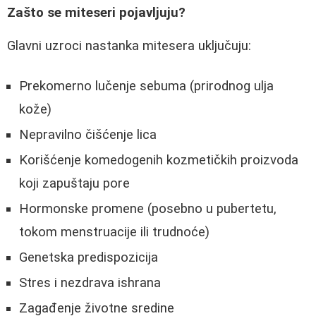
Zašto se miteseri pojavljuju?
Glavni uzroci nastanka mitesera uključuju:
Prekomerno lučenje sebuma (prirodnog ulja
kože)
Nepravilno čišćenje lica
Korišćenje komedogenih kozmetičkih proizvoda
koji zapuštaju pore
Hormonske promene (posebno u pubertetu,
tokom menstruacije ili trudnoće)
Genetska predispozicija
Stres i nezdrava ishrana
Zagađenje životne sredine