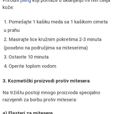
Prirodni
piling
koji pomaže u uklanjanju mrtvih ćelija
kože:
Pomešajte 1 kašiku meda sa 1 kašikom cimeta
u prahu
Masirajte lice kružnim pokretima 2-3 minuta
(posebno na područjima sa miteserima)
Ostavite 10 minuta
Operite toplom vodom
3. Kozmetički proizvodi protiv mitesera
Na tržištu postoji mnogo proizvoda specijalno
razvijenih za borbu protiv mitesera:
a) Flasteri za mitesere