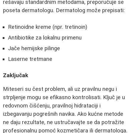
rešavaju standardnim metodama, preporučuje se
poseta dermatologu. Dermatolog može prepisati:
Retinoidne kreme (npr. tretinoin)
Antibiotike za lokalnu primenu
Jače hemijske pilinge
Laserne tretmane
Zaključak
Miteseri su čest problem, ali uz pravilnu negu i
strpljenje mogu se efikasno kontrolisati. Ključ je u
redovnom čišćenju, pravilnoj hidrataciji i
izbegavanju pogrešnih navika. Ako kućne metode
ne daju rezultate, ne ustručavajte se da potražite
profesionalnu pomoć kozmetičara ili dermatologa.