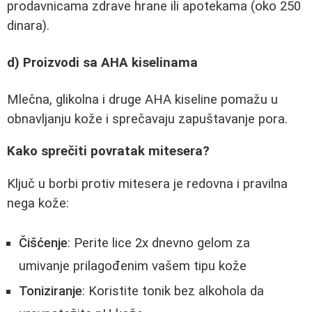
prodavnicama zdrave hrane ili apotekama (oko 250
dinara).
d) Proizvodi sa AHA kiselinama
Mlečna, glikolna i druge AHA kiseline pomažu u
obnavljanju kože i sprečavaju zapuštavanje pora.
Kako sprečiti povratak mitesera?
Ključ u borbi protiv mitesera je redovna i pravilna
nega kože:
Čišćenje
: Perite lice 2x dnevno gelom za
umivanje prilagođenim vašem tipu kože
Toniziranje
: Koristite tonik bez alkohola da