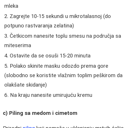
mleka
Zagrejte 10-15 sekundi u mikrotalasnoj (do
potpuno rastvaranja zelatina)
Četkicom nanesite toplu smesu na područja sa
miteserima
Ostavite da se osuši 15-20 minuta
Polako skinite masku odozdo prema gore
(slobodno se koristite vlažnim toplim peškirom da
olakšate skidanje)
Na kraju nanesite umirujuću kremu
c) Piling sa medom i cimetom