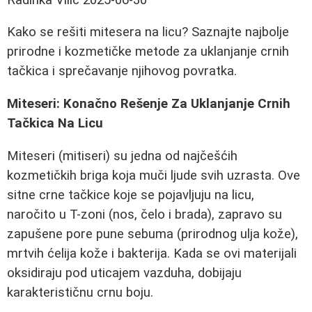
Kako se rešiti mitesera na licu? Saznajte najbolje
prirodne i kozmetičke metode za uklanjanje crnih
tačkica i sprečavanje njihovog povratka.
Miteseri: Konačno Rešenje Za Uklanjanje Crnih
Tačkica Na Licu
Miteseri (mitiseri) su jedna od najčešćih
kozmetičkih briga koja muči ljude svih uzrasta. Ove
sitne crne tačkice koje se pojavljuju na licu,
naročito u T-zoni (nos, čelo i brada), zapravo su
zapušene pore pune sebuma (prirodnog ulja kože),
mrtvih ćelija kože i bakterija. Kada se ovi materijali
oksidiraju pod uticajem vazduha, dobijaju
karakterističnu crnu boju.