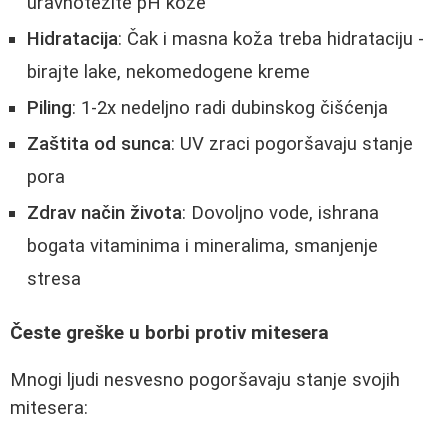
uravnotežite pH kože
Hidratacija
: Čak i masna koža treba hidrataciju -
birajte lake, nekomedogene kreme
Piling
: 1-2x nedeljno radi dubinskog čišćenja
Zaštita od sunca
: UV zraci pogoršavaju stanje
pora
Zdrav način života
: Dovoljno vode, ishrana
bogata vitaminima i mineralima, smanjenje
stresa
Česte greške u borbi protiv mitesera
Mnogi ljudi nesvesno pogoršavaju stanje svojih
mitesera: