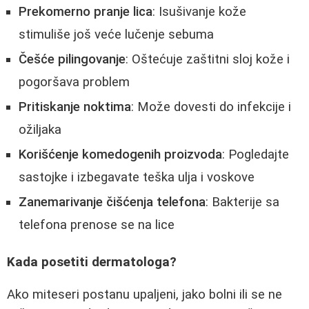
Prekomerno pranje lica
: Isušivanje kože
stimuliše još veće lučenje sebuma
Češće pilingovanje
: Oštećuje zaštitni sloj kože i
pogoršava problem
Pritiskanje noktima
: Može dovesti do infekcije i
ožiljaka
Korišćenje komedogenih proizvoda
: Pogledajte
sastojke i izbegavate teška ulja i voskove
Zanemarivanje čišćenja telefona
: Bakterije sa
telefona prenose se na lice
Kada posetiti dermatologa?
Ako miteseri postanu upaljeni, jako bolni ili se ne