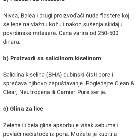
Nivea, Balea i drugi proizvođači nude flastere koji
se lepe na vlažnu kožu i nakon sušenja skidaju
površinske mitesere. Cena varira od 250-500
dinara.
b) Proizvodi sa salicilnom kiselinom
Salicilna kiselina (BHA) dubinski čisti pore i
sprečava njihovo zapuštavanje. Pogledajte Clean &
Clear, Neutrogena ili Garnier Pure serije.
c) Glina za lice
Zelena ili bela glina apsorbuje višak sebuma i
povlači nečistoće iz pora. Možete je kupiti u