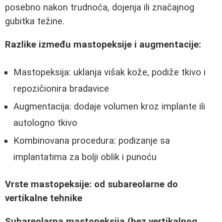
posebno nakon trudnoća, dojenja ili značajnog
gubitka težine.
Razlike između mastopeksije i augmentacije:
Mastopeksija: uklanja višak kože, podiže tkivo i
repozičionira bradavice
Augmentacija: dodaje volumen kroz implante ili
autologno tkivo
Kombinovana procedura: podizanje sa
implantatima za bolji oblik i punoću
Vrste mastopeksije: od subareolarne do
vertikalne tehnike
Subareolarna mastopeksija (bez vertikalnog