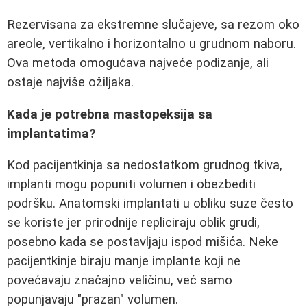
Rezervisana za ekstremne slučajeve, sa rezom oko
areole, vertikalno i horizontalno u grudnom naboru.
Ova metoda omogućava najveće podizanje, ali
ostaje najviše ožiljaka.
Kada je potrebna mastopeksija sa
implantatima?
Kod pacijentkinja sa nedostatkom grudnog tkiva,
implanti mogu popuniti volumen i obezbediti
podršku. Anatomski implantati u obliku suze često
se koriste jer prirodnije repliciraju oblik grudi,
posebno kada se postavljaju ispod mišića. Neke
pacijentkinje biraju manje implante koji ne
povećavaju značajno veličinu, već samo
popunjavaju "prazan" volumen.