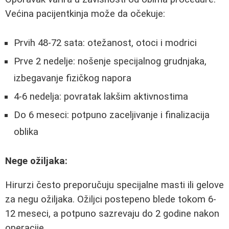
Većina pacijentkinja može da očekuje:
Prvih 48-72 sata: otežanost, otoci i modrici
Prve 2 nedelje: nošenje specijalnog grudnjaka,
izbegavanje fizičkog napora
4-6 nedelja: povratak lakšim aktivnostima
Do 6 meseci: potpuno zaceljivanje i finalizacija
oblika
Nege ožiljaka:
Hirurzi često preporučuju specijalne masti ili gelove
za negu ožiljaka. Ožiljci postepeno blede tokom 6-
12 meseci, a potpuno sazrevaju do 2 godine nakon
operacije.