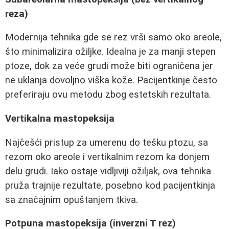
reza)
Modernija tehnika gde se rez vrši samo oko areole,
što minimalizira ožiljke. Idealna je za manji stepen
ptoze, dok za veće grudi može biti ograničena jer
ne uklanja dovoljno viška kože. Pacijentkinje često
preferiraju ovu metodu zbog estetskih rezultata.
Vertikalna mastopeksija
Najčešći pristup za umerenu do tešku ptozu, sa
rezom oko areole i vertikalnim rezom ka donjem
delu grudi. Iako ostaje vidljiviji ožiljak, ova tehnika
pruža trajnije rezultate, posebno kod pacijentkinja
sa značajnim opuštanjem tkiva.
Potpuna mastopeksija (inverzni T rez)