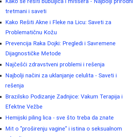
Kako se rešiti bubuljica i mitisera - Najbolji prirodni
tretmani i saveti
Kako Rešiti Akne i Fleke na Licu: Saveti za
Problematičnu Kožu
Prevencija Raka Dojki: Pregledi i Savremene
Dijagnostičke Metode
Najčešći zdravstveni problemi i rešenja
Najbolji načini za uklanjanje celulita - Saveti i
rešenja
Brazilsko Podizanje Zadnjice: Vakum Terapija i
Efektne Vežbe
Hemijski piling lica - sve što treba da znate
Mit o "proširenju vagine" i istina o seksualnom