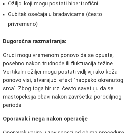
Ožiljci koji mogu postati hipertrofični
Gubitak osećaja u bradavicama (često
privremeno)
Dugoročna razmatranja:
Grudi mogu vremenom ponovo da se opuste,
posebno nakon trudnoće ili fluktuacija težine.
Vertikalni ožiljci mogu postati vidljiviji ako koža
ponovo visi, stvarajući efekt "naopako okrenutog
srca". Zbog toga hirurzi često savetuju da se
mastopeksija obavi nakon završetka porodiljnog
perioda.
Oporavak i nega nakon operacije
Oporavak varira u zavisnosti od obima procedure.