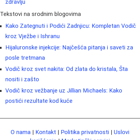
zdravlju
Tekstovi na srodnim blogovima
Kako Zategnuti i Podići Zadnjicu: Kompletan Vodič
kroz Vježbe i Ishranu
Hijaluronske injekcije: Najčešća pitanja i saveti za
posle tretmana
Vodič kroz svet nakita: Od zlata do kristala, Šta
nositi i zašto
Vodič kroz vežbanje uz Jillian Michaels: Kako
postići rezultate kod kuće
O nama
|
Kontakt
|
Politika privatnosti
|
Uslovi