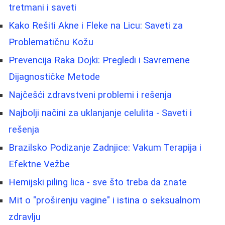
tretmani i saveti
Kako Rešiti Akne i Fleke na Licu: Saveti za
Problematičnu Kožu
Prevencija Raka Dojki: Pregledi i Savremene
Dijagnostičke Metode
Najčešći zdravstveni problemi i rešenja
Najbolji načini za uklanjanje celulita - Saveti i
rešenja
Brazilsko Podizanje Zadnjice: Vakum Terapija i
Efektne Vežbe
Hemijski piling lica - sve što treba da znate
Mit o "proširenju vagine" i istina o seksualnom
zdravlju