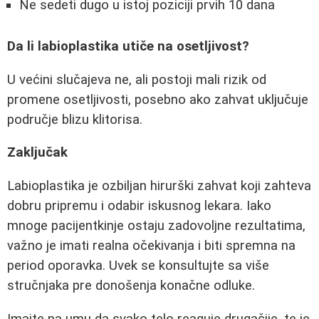
Ne sedeti dugo u istoj poziciji prvih 10 dana
Da li labioplastika utiče na osetljivost?
U većini slučajeva ne, ali postoji mali rizik od
promene osetljivosti, posebno ako zahvat uključuje
područje blizu klitorisa.
Zaključak
Labioplastika je ozbiljan hirurški zahvat koji zahteva
dobru pripremu i odabir iskusnog lekara. Iako
mnoge pacijentkinje ostaju zadovoljne rezultatima,
važno je imati realna očekivanja i biti spremna na
period oporavka. Uvek se konsultujte sa više
stručnjaka pre donošenja konačne odluke.
Imajte na umu da svako telo reaguje drugačije, te je