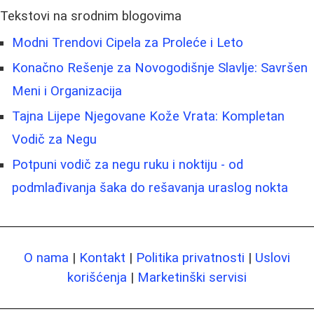
Tekstovi na srodnim blogovima
Modni Trendovi Cipela za Proleće i Leto
Konačno Rešenje za Novogodišnje Slavlje: Savršen
Meni i Organizacija
Tajna Lijepe Njegovane Kože Vrata: Kompletan
Vodič za Negu
Potpuni vodič za negu ruku i noktiju - od
podmlađivanja šaka do rešavanja uraslog nokta
O nama
|
Kontakt
|
Politika privatnosti
|
Uslovi
korišćenja
|
Marketinški servisi