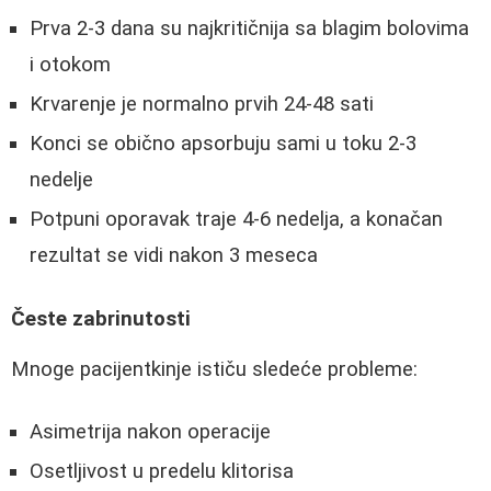
Prva 2-3 dana su najkritičnija sa blagim bolovima
i otokom
Krvarenje je normalno prvih 24-48 sati
Konci se obično apsorbuju sami u toku 2-3
nedelje
Potpuni oporavak traje 4-6 nedelja, a konačan
rezultat se vidi nakon 3 meseca
Česte zabrinutosti
Mnoge pacijentkinje ističu sledeće probleme:
Asimetrija nakon operacije
Osetljivost u predelu klitorisa