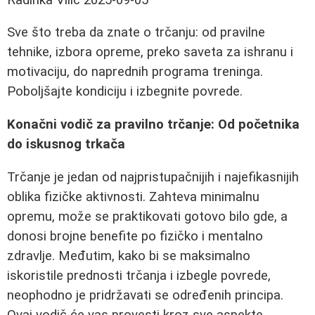
Sve što treba da znate o trčanju: od pravilne
tehnike, izbora opreme, preko saveta za ishranu i
motivaciju, do naprednih programa treninga.
Poboljšajte kondiciju i izbegnite povrede.
Konačni vodič za pravilno trčanje: Od početnika
do iskusnog trkača
Trčanje je jedan od najpristupačnijih i najefikasnijih
oblika fizičke aktivnosti. Zahteva minimalnu
opremu, može se praktikovati gotovo bilo gde, a
donosi brojne benefite po fizičko i mentalno
zdravlje. Međutim, kako bi se maksimalno
iskoristile prednosti trčanja i izbegle povrede,
neophodno je pridržavati se određenih principa.
Ovaj vodič će vas provesti kroz sve aspekte