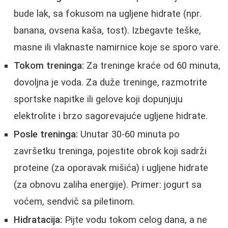
bude lak, sa fokusom na ugljene hidrate (npr.
banana, ovsena kaša, tost). Izbegavte teške,
masne ili vlaknaste namirnice koje se sporo vare.
Tokom treninga:
Za treninge kraće od 60 minuta,
dovoljna je voda. Za duže treninge, razmotrite
sportske napitke ili gelove koji dopunjuju
elektrolite i brzo sagorevajuće ugljene hidrate.
Posle treninga:
Unutar 30-60 minuta po
završetku treninga, pojestite obrok koji sadrži
proteine (za oporavak mišića) i ugljene hidrate
(za obnovu zaliha energije). Primer: jogurt sa
voćem, sendvič sa piletinom.
Hidratacija:
Pijte vodu tokom celog dana, a ne