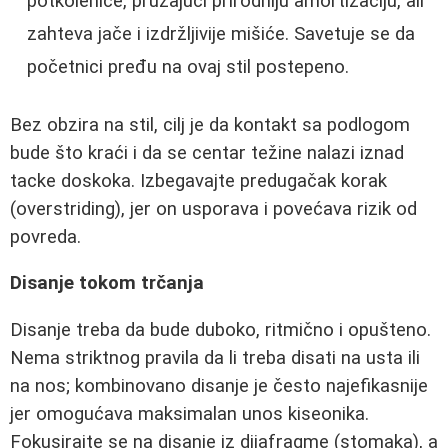
potkolenice, pružajući prirodniju amortizaciju, ali
zahteva jače i izdržljivije mišiće. Savetuje se da
početnici pređu na ovaj stil postepeno.
Bez obzira na stil, cilj je da kontakt sa podlogom
bude što kraći i da se centar težine nalazi iznad
tacke doskoka. Izbegavajte predugačak korak
(overstriding), jer on usporava i povećava rizik od
povreda.
Disanje tokom trčanja
Disanje treba da bude duboko, ritmično i opušteno.
Nema striktnog pravila da li treba disati na usta ili
na nos; kombinovano disanje je često najefikasnije
jer omogućava maksimalan unos kiseonika.
Fokusirajte se na disanje iz dijafragme (stomaka), a