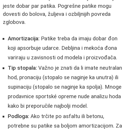
jeste dobar par patika. Pogrešne patike mogu
dovesti do bolova, žuljeva i ozbiljnijih povreda
zglobova.
Amortizacija:
Patike treba da imaju dobar đon
koji apsorbuje udarce. Debljina i mekoća đona
variraju u zavisnosti od modela i proizvođača.
Tip stopala:
Važno je znati da li imate neutralan
hod, pronaciju (stopalo se naginje ka unutra) ili
supinaciju (stopalo se naginje ka spolja). Mnoge
prodavnice sportské opreme nude analizu hoda
kako bi preporučile najbolji model.
Podloga:
Ako trčite po asfaltu ili betonu,
potrebne su patike sa boljom amortizacijom. Za