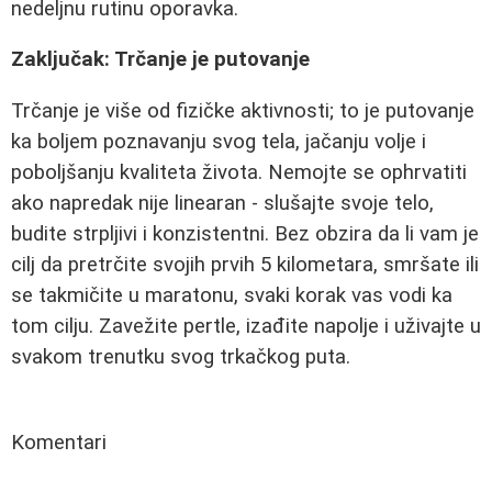
nedeljnu rutinu oporavka.
Zaključak: Trčanje je putovanje
Trčanje je više od fizičke aktivnosti; to je putovanje
ka boljem poznavanju svog tela, jačanju volje i
poboljšanju kvaliteta života. Nemojte se ophrvatiti
ako napredak nije linearan - slušajte svoje telo,
budite strpljivi i konzistentni. Bez obzira da li vam je
cilj da pretrčite svojih prvih 5 kilometara, smršate ili
se takmičite u maratonu, svaki korak vas vodi ka
tom cilju. Zavežite pertle, izađite napolje i uživajte u
svakom trenutku svog trkačkog puta.
Komentari