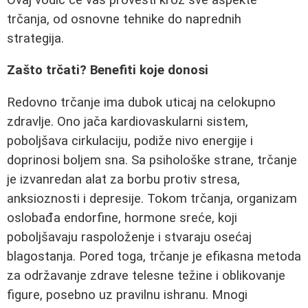
trčanja, od osnovne tehnike do naprednih
strategija.
Zašto trčati? Benefiti koje donosi
Redovno trčanje ima dubok uticaj na celokupno
zdravlje. Ono jača kardiovaskularni sistem,
poboljšava cirkulaciju, podiže nivo energije i
doprinosi boljem sna. Sa psihološke strane, trčanje
je izvanredan alat za borbu protiv stresa,
anksioznosti i depresije. Tokom trčanja, organizam
oslobađa endorfine, hormone sreće, koji
poboljšavaju raspoloženje i stvaraju osećaj
blagostanja. Pored toga, trčanje je efikasna metoda
za održavanje zdrave telesne težine i oblikovanje
figure, posebno uz pravilnu ishranu. Mnogi