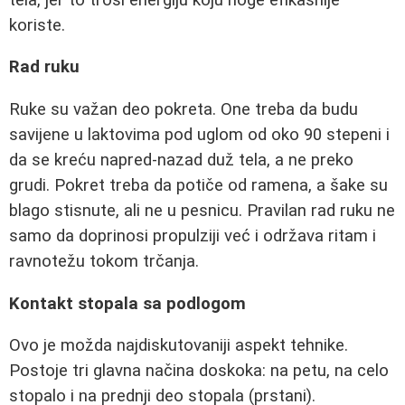
koriste.
Rad ruku
Ruke su važan deo pokreta. One treba da budu
savijene u laktovima pod uglom od oko 90 stepeni i
da se kreću napred-nazad duž tela, a ne preko
grudi. Pokret treba da potiče od ramena, a šake su
blago stisnute, ali ne u pesnicu. Pravilan rad ruku ne
samo da doprinosi propulziji već i održava ritam i
ravnotežu tokom trčanja.
Kontakt stopala sa podlogom
Ovo je možda najdiskutovaniji aspekt tehnike.
Postoje tri glavna načina doskoka: na petu, na celo
stopalo i na prednji deo stopala (prstani).