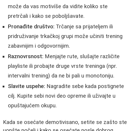
može da vas motivíše da vidite koliko ste
pretrčali i kako se poboljšavate.
Pronađite društvo:
Trčanje sa prijateljem ili
pridruživanje trkačkoj grupi može učiniti trening
zabavnijim i odgovornijim.
Raznovrsnost:
Menjajte rute, slušajte različite
playliste ili probajte druge vrste treninga (npr.
intervalni trening) da ne bi pali u monotoniju.
Slavite uspehe:
Nagradite sebe kada postignete
cilj. Kupite sebi novi deo opreme ili uživajte u
opuštajućem okupu.
Kada se osećate demotivisano, setite se zašto ste
uopšte počeli i kako se osećate posle dobrog