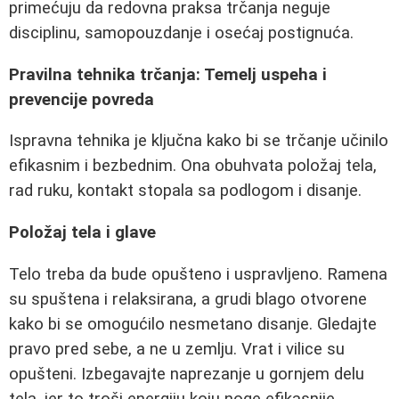
primećuju da redovna praksa trčanja neguje
disciplinu, samopouzdanje i osećaj postignuća.
Pravilna tehnika trčanja: Temelj uspeha i
prevencije povreda
Ispravna tehnika je ključna kako bi se trčanje učinilo
efikasnim i bezbednim. Ona obuhvata položaj tela,
rad ruku, kontakt stopala sa podlogom i disanje.
Položaj tela i glave
Telo treba da bude opušteno i uspravljeno. Ramena
su spuštena i relaksirana, a grudi blago otvorene
kako bi se omogućilo nesmetano disanje. Gledajte
pravo pred sebe, a ne u zemlju. Vrat i vilice su
opušteni. Izbegavajte naprezanje u gornjem delu
tela, jer to troši energiju koju noge efikasnije