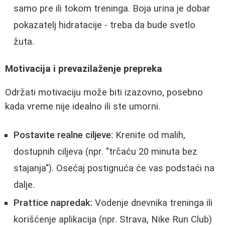
samo pre ili tokom treninga. Boja urina je dobar
pokazatelj hidratacije - treba da bude svetlo
žuta.
Motivacija i prevazilaženje prepreka
Održati motivaciju može biti izazovno, posebno
kada vreme nije idealno ili ste umorni.
Postavite realne ciljeve:
Krenite od malih,
dostupnih ciljeva (npr. "trčaću 20 minuta bez
stajanja"). Osećaj postignuća će vas podstaći na
dalje.
Prattice napredak:
Vodenje dnevnika treninga ili
korišćenje aplikacija (npr. Strava, Nike Run Club)