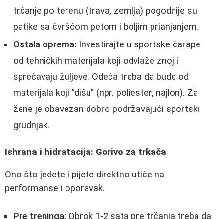
trčanje po terenu (trava, zemlja) pogodnije su
patike sa čvršćom petom i boljim prianjanjem.
Ostala oprema:
Investirajte u sportske čarape
od tehničkih materijala koji odvlaže znoj i
sprečavaju žuljeve. Odeća treba da bude od
materijala koji "dišu" (npr. poliester, najlon). Za
žene je obavezan dobro podržavajući sportski
grudnjak.
Ishrana i hidratacija: Gorivo za trkača
Ono što jedete i pijete direktno utiče na
performanse i oporavak.
Pre treninga:
Obrok 1-2 sata pre trčanja treba da