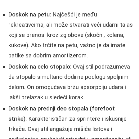
Doskok na petu:
Najčešći je među
rekreativcima, ali može stvarati veći udarni talas
koji se prenosi kroz zglobove (skočni, kolena,
kukove). Ako trčite na petu, važno je da imate
patike sa dobrim amortizerom.
Doskok na celo stopalo:
Ovaj stil podrazumeva
da stopalo simultano dodirne podlogu spoljnim
delom. On omogućava bržu apsorpciju udara i
lakši prelazak u sledeći korak.
Doskok na prednji deo stopala (forefoot
strike):
Karakterističan za sprintere i iskusnije
trkače. Ovaj stil angažuje mišiće listova i