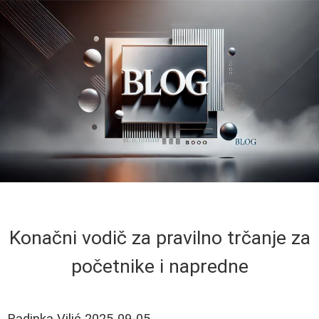
Konačni vodič za pravilno trčanje za
početnike i napredne
Radinka Vilić
2025-09-05