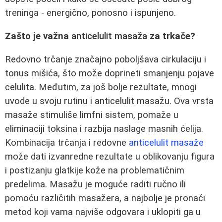
treninga - energično, ponosno i ispunjeno.
Zašto je važna
anticelulit masaža
za trkače?
Redovno trčanje značajno poboljšava cirkulaciju i
tonus mišića, što može doprineti smanjenju pojave
celulita. Međutim, za još bolje rezultate, mnogi
uvode u svoju rutinu i anticelulit masažu. Ova vrsta
masaže stimuliše limfni sistem, pomaže u
eliminaciji toksina i razbija naslage masnih ćelija.
Kombinacija trčanja i redovne
anticelulit masaže
može dati izvanredne rezultate u oblikovanju figura
i postizanju glatkije kože na problematičnim
predelima. Masažu je moguće raditi ručno ili
pomoću različitih masažera, a najbolje je pronaći
metod koji vama najviše odgovara i uklopiti ga u