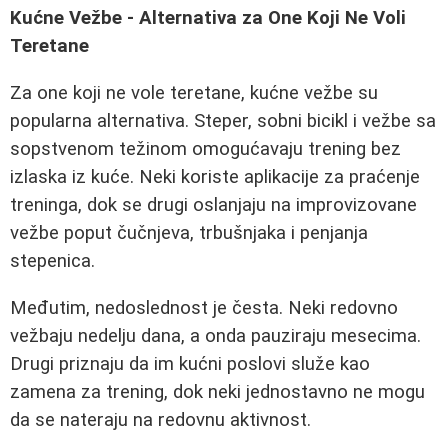
Kućne Vežbe - Alternativa za One Koji Ne Voli
Teretane
Za one koji ne vole teretane, kućne vežbe su
popularna alternativa. Steper, sobni bicikl i vežbe sa
sopstvenom težinom omogućavaju trening bez
izlaska iz kuće. Neki koriste aplikacije za praćenje
treninga, dok se drugi oslanjaju na improvizovane
vežbe poput čučnjeva, trbušnjaka i penjanja
stepenica.
Međutim, nedoslednost je česta. Neki redovno
vežbaju nedelju dana, a onda pauziraju mesecima.
Drugi priznaju da im kućni poslovi služe kao
zamena za trening, dok neki jednostavno ne mogu
da se nateraju na redovnu aktivnost.