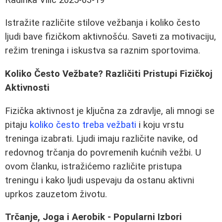
Istražite različite stilove vežbanja i koliko često
ljudi bave fizičkom aktivnošću. Saveti za motivaciju,
režim treninga i iskustva sa raznim sportovima.
Koliko Često Vežbate? Različiti Pristupi Fizičkoj
Aktivnosti
Fizička aktivnost je ključna za zdravlje, ali mnogi se
pitaju
koliko često treba vežbati
i koju vrstu
treninga izabrati. Ljudi imaju različite navike, od
redovnog trčanja do povremenih kućnih vežbi. U
ovom članku, istražićemo različite pristupa
treningu i kako ljudi uspevaju da ostanu aktivni
uprkos zauzetom životu.
Trčanje, Joga i Aerobik - Popularni Izbori