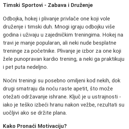
Timski Sportovi - Zabava i Druženje
Odbojka, hokej i plivanje privlače one koji vole
druženje i timski duh. Mnogi igraju odbojku više
godina i uživaju u zajedničkim treningima. Hokej na
travi je manje popularan, ali neki nude besplatne
treninge za početnike. Plivanje je izbor za one koji
žele punopravan kardio trening, a neki ga praktikuju
i pet puta nedeljno.
Noćni treningi su posebno omiljeni kod nekih, dok
drugi smatraju da noću raste apetit, što može
otežati održavanje ishrane. Ključ je u ustrajnosti -
iako je teško izbeći hranu nakon vežbe, rezultati su
uočljivi ako se držite plana.
Kako Pronaći Motivaciju?