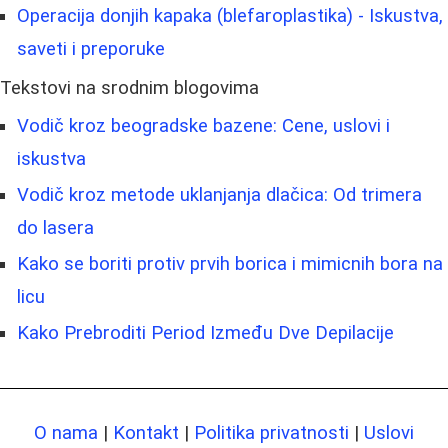
Operacija donjih kapaka (blefaroplastika) - Iskustva,
saveti i preporuke
Tekstovi na srodnim blogovima
Vodič kroz beogradske bazene: Cene, uslovi i
iskustva
Vodič kroz metode uklanjanja dlačica: Od trimera
do lasera
Kako se boriti protiv prvih borica i mimicnih bora na
licu
Kako Prebroditi Period Između Dve Depilacije
O nama
|
Kontakt
|
Politika privatnosti
|
Uslovi