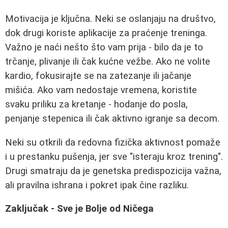
Motivacija je ključna. Neki se oslanjaju na društvo,
dok drugi koriste aplikacije za praćenje treninga.
Važno je naći nešto što vam prija - bilo da je to
trčanje, plivanje ili čak kućne vežbe. Ako ne volite
kardio, fokusirajte se na zatezanje ili jačanje
mišića. Ako vam nedostaje vremena, koristite
svaku priliku za kretanje - hodanje do posla,
penjanje stepenica ili čak aktivno igranje sa decom.
Neki su otkrili da redovna fizička aktivnost pomaže
i u prestanku pušenja, jer sve "isteraju kroz trening".
Drugi smatraju da je genetska predispozicija važna,
ali pravilna ishrana i pokret ipak čine razliku.
Zaključak - Sve je Bolje od Ničega