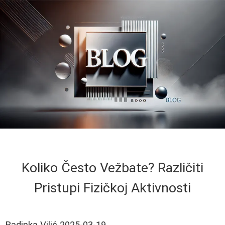
Koliko Često Vežbate? Različiti
Pristupi Fizičkoj Aktivnosti
Radinka Vilić
2025-03-19