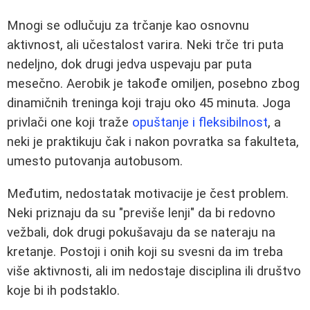
Mnogi se odlučuju za trčanje kao osnovnu
aktivnost, ali učestalost varira. Neki trče tri puta
nedeljno, dok drugi jedva uspevaju par puta
mesečno. Aerobik je takođe omiljen, posebno zbog
dinamičnih treninga koji traju oko 45 minuta. Joga
privlači one koji traže
opuštanje i fleksibilnost
, a
neki je praktikuju čak i nakon povratka sa fakulteta,
umesto putovanja autobusom.
Međutim, nedostatak motivacije je čest problem.
Neki priznaju da su "previše lenji" da bi redovno
vežbali, dok drugi pokušavaju da se nateraju na
kretanje. Postoji i onih koji su svesni da im treba
više aktivnosti, ali im nedostaje disciplina ili društvo
koje bi ih podstaklo.